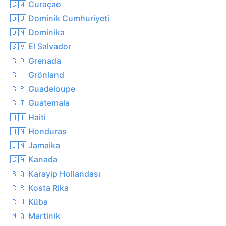
🇨🇼 Curaçao
🇩🇴 Dominik Cumhuriyeti
🇩🇲 Dominika
🇸🇻 El Salvador
🇬🇩 Grenada
🇬🇱 Grönland
🇬🇵 Guadeloupe
🇬🇹 Guatemala
🇭🇹 Haiti
🇭🇳 Honduras
🇯🇲 Jamaika
🇨🇦 Kanada
🇧🇶 Karayip Hollandası
🇨🇷 Kosta Rika
🇨🇺 Küba
🇲🇶 Martinik