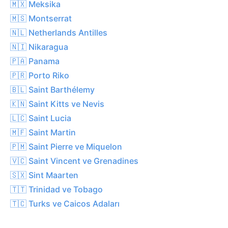
🇲🇽 Meksika
🇲🇸 Montserrat
🇳🇱 Netherlands Antilles
🇳🇮 Nikaragua
🇵🇦 Panama
🇵🇷 Porto Riko
🇧🇱 Saint Barthélemy
🇰🇳 Saint Kitts ve Nevis
🇱🇨 Saint Lucia
🇲🇫 Saint Martin
🇵🇲 Saint Pierre ve Miquelon
🇻🇨 Saint Vincent ve Grenadines
🇸🇽 Sint Maarten
🇹🇹 Trinidad ve Tobago
🇹🇨 Turks ve Caicos Adaları