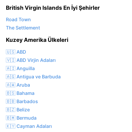
British Virgin Islands En İyi Şehirler
Road Town
The Settlement
Kuzey Amerika Ülkeleri
🇺🇸 ABD
🇻🇮 ABD Virjin Adaları
🇦🇮 Anguilla
🇦🇬 Antigua ve Barbuda
🇦🇼 Aruba
🇧🇸 Bahama
🇧🇧 Barbados
🇧🇿 Belize
🇧🇲 Bermuda
🇰🇾 Cayman Adaları