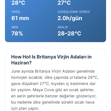
28°C
27°C
YAĞIŞ
GÜNEŞLENME SÜRESI
61 mm
2.0h/gün
NEM
ARALIK
78%
28–28°C
How Hot Is Britanya Virjin Adaları in
Haziran?
June ayında Britanya Virjin Adaları genelinde
homojen sıcaklık: ülke çapında ortalama 28°C,
gece düşükleri 27°C, kıyıdan iç kesimlere dar
bir yayılım. Maya Cove gibi en sıcak şehirler,
en serin şehirlerle benzer değerler gösteriyor;
bu nedenle ülke genelinde sürekli sıcak hava
için plan yapın.