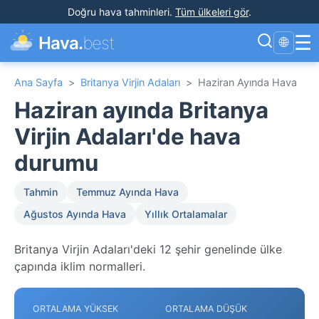
Doğru hava tahminleri
.
Tüm ülkeleri gör
.
☰
Hava.
best
🌐
Ana Sayfa
>
Britanya Virjin Adaları
>
Haziran Ayında Hava
Haziran ayında Britanya
Virjin Adaları'de hava
durumu
Tahmin
Temmuz Ayında Hava
Ağustos Ayında Hava
Yıllık Ortalamalar
Britanya Virjin Adaları'deki 12 şehir genelinde ülke
çapında iklim normalleri.
ORTALAMA YÜKSEK
ORTALAMA DÜŞÜK