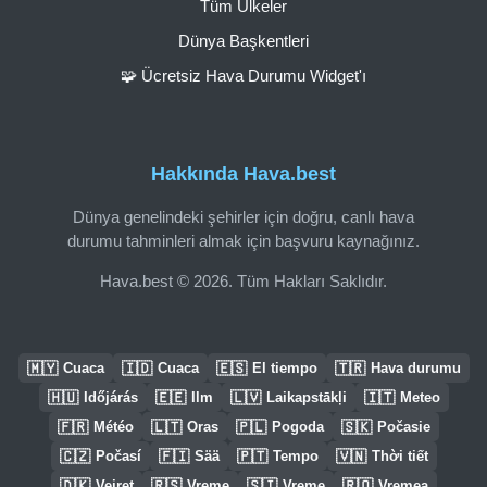
Tüm Ülkeler
Dünya Başkentleri
🧩 Ücretsiz Hava Durumu Widget'ı
Hakkında Hava.best
Dünya genelindeki şehirler için doğru, canlı hava
durumu tahminleri almak için başvuru kaynağınız.
Hava.best © 2026. Tüm Hakları Saklıdır.
🇲🇾
🇮🇩
🇪🇸
🇹🇷
Cuaca
Cuaca
El tiempo
Hava durumu
🇭🇺
🇪🇪
🇱🇻
🇮🇹
Időjárás
Ilm
Laikapstākļi
Meteo
🇫🇷
🇱🇹
🇵🇱
🇸🇰
Météo
Oras
Pogoda
Počasie
🇨🇿
🇫🇮
🇵🇹
🇻🇳
Počasí
Sää
Tempo
Thời tiết
🇩🇰
🇷🇸
🇸🇮
🇷🇴
Vejret
Vreme
Vreme
Vremea