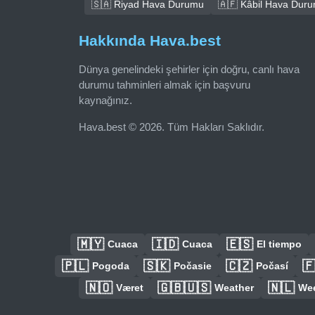
🇸🇦 Riyad Hava Durumu
🇦🇫 Kâbil Hava Dur
Hakkında Hava.best
Dünya genelindeki şehirler için doğru, canlı hava
durumu tahminleri almak için başvuru
kaynağınız.
Hava.best © 2026. Tüm Hakları Saklıdır.
🇲🇾
🇮🇩
🇪🇸
Cuaca
Cuaca
El tiempo
🇵🇱
🇸🇰
🇨🇿

Pogoda
Počasie
Počasí
🇳🇴
🇬🇧🇺🇸
🇳🇱
Været
Weather
We