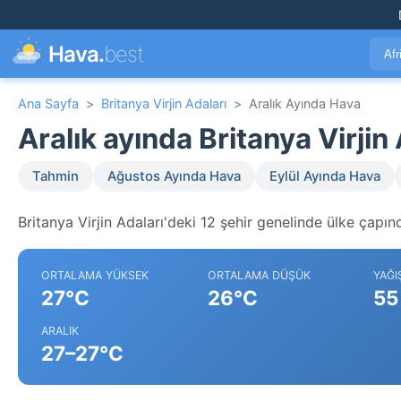
Hava.
best
Afr
Ana Sayfa
>
Britanya Virjin Adaları
>
Aralık Ayında Hava
Aralık ayında Britanya Virji
Tahmin
Ağustos Ayında Hava
Eylül Ayında Hava
Britanya Virjin Adaları'deki 12 şehir genelinde ülke çapınd
ORTALAMA YÜKSEK
ORTALAMA DÜŞÜK
YAĞI
27°C
26°C
55
ARALIK
27–27°C