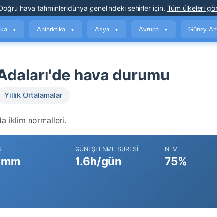
Doğru hava tahminleri
dünya genelindeki şehirler için
.
Tüm ülkeleri gör
ika
Antarktika
Asya
Avrupa
Güney Am
▼
▼
▼
▼
n Adaları'de hava durumu
Yıllık Ortalamalar
a iklim normalleri.
Ş
GÜNEŞLENME SÜRESI
NEM
 mm
1.6h/gün
75%