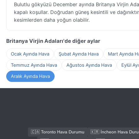
Bulutlu gökyüzü December ayında Britanya Virjin Ad
kapalı koşullar. Doğrudan güneş kesintili ve dağınıktır
kesimlerden daha yoğun olabilir.
Britanya Virjin Adaları'de diğer aylar
Ocak Ayında Hava
Şubat Ayında Hava
Mart Ayında H
Temmuz Ayında Hava
Ağustos Ayında Hava
Eylül Ay
Aralık Ayında Hava
🇨🇦 Toronto Hava Durumu
🇰🇷 İncheon Hava Dur