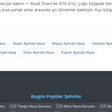
aları'ye hakim — Road Town'de %74 örtü, çoğu bölgede be
; kısa parlak anlar arasında gri dönemler bekleyin. Kıyı bölge
ava
Nisan Ayında Hava
Mayıs Ayında Hava
Haziran Ay
ında Hava
Ekim Ayında Hava
Kasım Ayında Hava
Bugün Popüler Şehirler
umu
🇨🇳 Tianjin Hava Durumu
🇨🇳 Wuxi Hava Durumu
🇦🇷 B