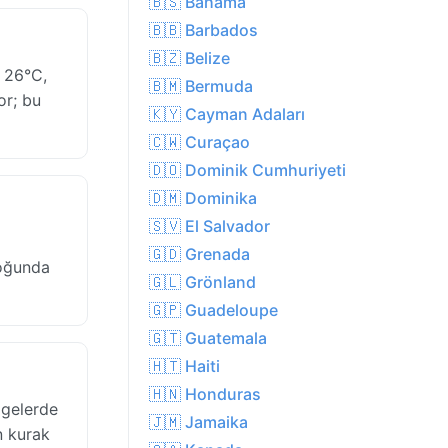
🇧🇸 Bahama
🇧🇧 Barbados
🇧🇿 Belize
i 26°C,
🇧🇲 Bermuda
or; bu
🇰🇾 Cayman Adaları
🇨🇼 Curaçao
🇩🇴 Dominik Cumhuriyeti
🇩🇲 Dominika
🇸🇻 El Salvador
🇬🇩 Grenada
çoğunda
🇬🇱 Grönland
🇬🇵 Guadeloupe
🇬🇹 Guatemala
🇭🇹 Haiti
🇭🇳 Honduras
lgelerde
🇯🇲 Jamaika
n kurak