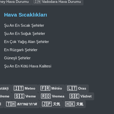
dney Hava Durumu
🇮🇳 Vadodara Hava Durumu
Hava Sıcaklıkları
Şu An En Sıcak Şehirler
Şu An En Soğuk Şehirler
En Çok Yağış Alan Şehirler
En Rüzgarlı Şehirler
Güneşli Şehirler
Şu An En Kötü Hava Kalitesi
🇮🇹
🇫🇷
🇱🇹
tākļi
Meteo
Météo
Oras
🇸🇮
🇷🇴
🇸🇪
Vreme
Vreme
Vremea
Vädret
🇹🇭
🇯🇵
🇭🇰
ا
สภาพอากาศ
天気
天氣