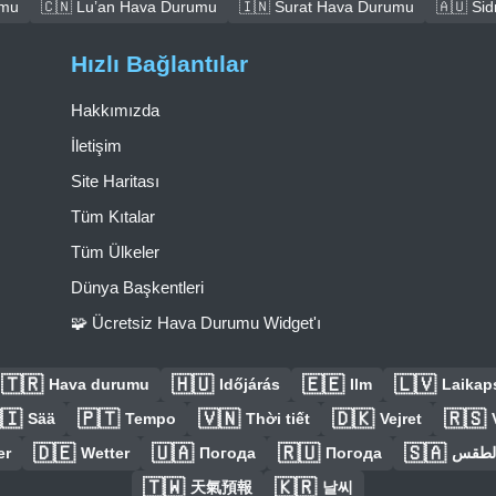
umu
🇨🇳 Lu’an Hava Durumu
🇮🇳 Surat Hava Durumu
🇦🇺 Si
Hızlı Bağlantılar
Hakkımızda
İletişim
Site Haritası
Tüm Kıtalar
Tüm Ülkeler
Dünya Başkentleri
🧩 Ücretsiz Hava Durumu Widget'ı
🇹🇷
🇭🇺
🇪🇪
🇱🇻
Hava durumu
Időjárás
Ilm
Laikaps
🇮
🇵🇹
🇻🇳
🇩🇰
🇷🇸
Sää
Tempo
Thời tiết
Vejret
🇩🇪
🇺🇦
🇷🇺
🇸🇦
er
Wetter
Погода
Погода
الطق
🇹🇼
🇰🇷
天氣預報
날씨