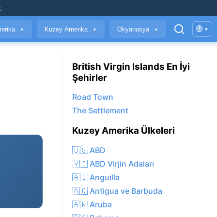
.
🌐
erika
Kuzey Amerika
Okyanusya
▾
▼
▼
▼
British Virgin Islands En İyi
Şehirler
Road Town
The Settlement
Kuzey Amerika Ülkeleri
🇺🇸 ABD
🇻🇮 ABD Virjin Adaları
🇦🇮 Anguilla
🇦🇬 Antigua ve Barbuda
🇦🇼 Aruba