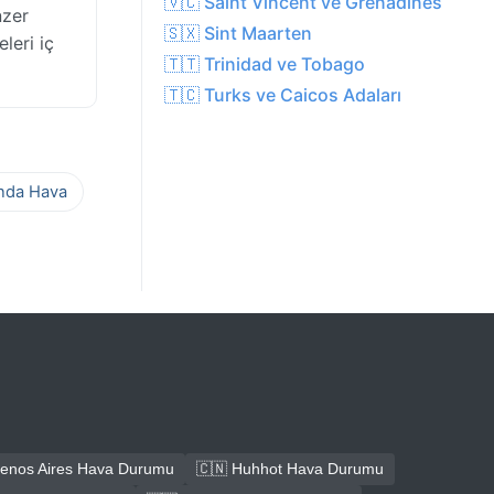
🇻🇨 Saint Vincent ve Grenadines
nzer
🇸🇽 Sint Maarten
leri iç
🇹🇹 Trinidad ve Tobago
🇹🇨 Turks ve Caicos Adaları
ında Hava
uenos Aires Hava Durumu
🇨🇳 Huhhot Hava Durumu