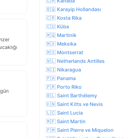
🇨🇦 Kanada
🇧🇶 Karayip Hollandası
🇨🇷 Kosta Rika
🇨🇺 Küba
🇲🇶 Martinik
nzer
🇲🇽 Meksika
ıcaklığı
🇲🇸 Montserrat
🇳🇱 Netherlands Antilles
🇳🇮 Nikaragua
🇵🇦 Panama
🇵🇷 Porto Riko
 gün
🇧🇱 Saint Barthélemy
🇰🇳 Saint Kitts ve Nevis
🇱🇨 Saint Lucia
🇲🇫 Saint Martin
🇵🇲 Saint Pierre ve Miquelon