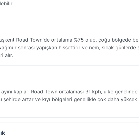
bilir.
— başkent Road Town'de ortalama %75 olup, çoğu bölgede be
 yağmur sonrası yapışkan hissettirir ve nem, sıcak günlerde s
i alır.
r ayını kaplar: Road Town ortalaması 31 kph, ülke genelinde
u şehirde artar ve kıyı bölgeleri genellikle çok daha yüksek
ık