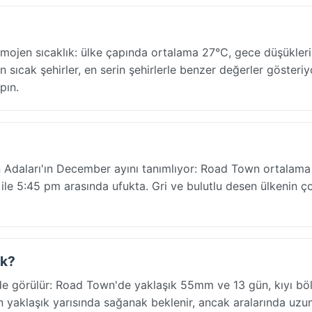
mojen sıcaklık: ülke çapında ortalama 27°C, gece düşükler
n sıcak şehirler, en serin şehirlerle benzer değerler gösteriy
pın.
jin Adaları'ın December ayını tanımlıyor: Road Town ortalama
ile 5:45 pm arasında ufukta. Gri ve bulutlu desen ülkenin 
ık?
nde görülür: Road Town'de yaklaşık 55mm ve 13 gün, kıyı bö
in yaklaşık yarısında sağanak beklenir, ancak aralarında uzu