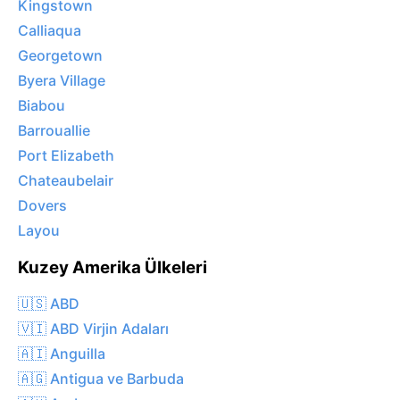
Kingstown
Calliaqua
Georgetown
Byera Village
Biabou
Barrouallie
Port Elizabeth
Chateaubelair
Dovers
Layou
Kuzey Amerika Ülkeleri
🇺🇸 ABD
🇻🇮 ABD Virjin Adaları
🇦🇮 Anguilla
🇦🇬 Antigua ve Barbuda