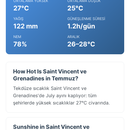
ORTALAMA YÜKSEK
ORTALAMA DÜŞÜK
27°C
25°C
YAĞIŞ
GÜNEŞLENME SÜRESI
122 mm
1.2h/gün
NEM
ARALIK
78%
26–28°C
How Hot Is Saint Vincent ve
Grenadines in Temmuz?
Tekdüze sıcaklık Saint Vincent ve
Grenadines'de July ayını kaplıyor: tüm
şehirlerde yüksek sıcaklıklar 27°C civarında.
Sunshine in Saint Vincent ve