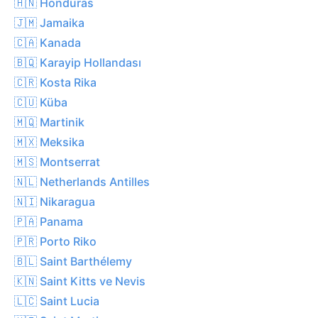
🇭🇳 Honduras
🇯🇲 Jamaika
🇨🇦 Kanada
🇧🇶 Karayip Hollandası
🇨🇷 Kosta Rika
🇨🇺 Küba
🇲🇶 Martinik
🇲🇽 Meksika
🇲🇸 Montserrat
🇳🇱 Netherlands Antilles
🇳🇮 Nikaragua
🇵🇦 Panama
🇵🇷 Porto Riko
🇧🇱 Saint Barthélemy
🇰🇳 Saint Kitts ve Nevis
🇱🇨 Saint Lucia