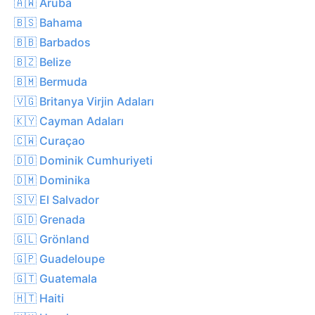
🇦🇼 Aruba
🇧🇸 Bahama
🇧🇧 Barbados
🇧🇿 Belize
🇧🇲 Bermuda
🇻🇬 Britanya Virjin Adaları
🇰🇾 Cayman Adaları
🇨🇼 Curaçao
🇩🇴 Dominik Cumhuriyeti
🇩🇲 Dominika
🇸🇻 El Salvador
🇬🇩 Grenada
🇬🇱 Grönland
🇬🇵 Guadeloupe
🇬🇹 Guatemala
🇭🇹 Haiti