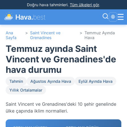
Doğru hava tahminleri
.
Tüm ülkeleri gör
.
☰
Hava.
best
🌐
Ana
>
Saint Vincent ve
>
Temmuz Ayında
Sayfa
Grenadines
Hava
Temmuz ayında Saint
Vincent ve Grenadines'de
hava durumu
Tahmin
Ağustos Ayında Hava
Eylül Ayında Hava
Yıllık Ortalamalar
Saint Vincent ve Grenadines'deki 10 şehir genelinde
ülke çapında iklim normalleri.