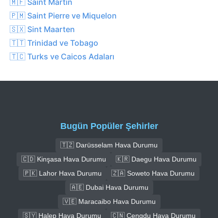
🇲🇫 Saint Martin
🇵🇲 Saint Pierre ve Miquelon
🇸🇽 Sint Maarten
🇹🇹 Trinidad ve Tobago
🇹🇨 Turks ve Caicos Adaları
Bugün Popüler Şehirler
🇹🇿 Darüsselam Hava Durumu
🇨🇩 Kinşasa Hava Durumu
🇰🇷 Daegu Hava Durumu
🇵🇰 Lahor Hava Durumu
🇿🇦 Soweto Hava Durumu
🇦🇪 Dubai Hava Durumu
🇻🇪 Maracaibo Hava Durumu
🇸🇾 Halep Hava Durumu
🇨🇳 Çengdu Hava Durumu