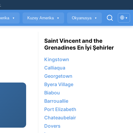
.
🌐
erika
Kuzey Amerika
Okyanusya
▾
▼
▼
▼
Saint Vincent and the
Grenadines En İyi Şehirler
Kingstown
Calliaqua
Georgetown
Byera Village
Biabou
Barrouallie
Port Elizabeth
Chateaubelair
Dovers