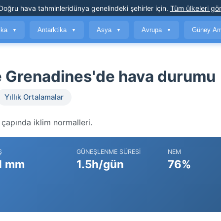
Doğru hava tahminleri
dünya genelindeki şehirler için
.
Tüm ülkeleri gör
ika
Antarktika
Asya
Avrupa
Güney Am
▼
▼
▼
▼
ve Grenadines'de hava durumu
Yıllık Ortalamalar
çapında iklim normalleri.
Ş
GÜNEŞLENME SÜRESI
NEM
1 mm
1.5h/gün
76%