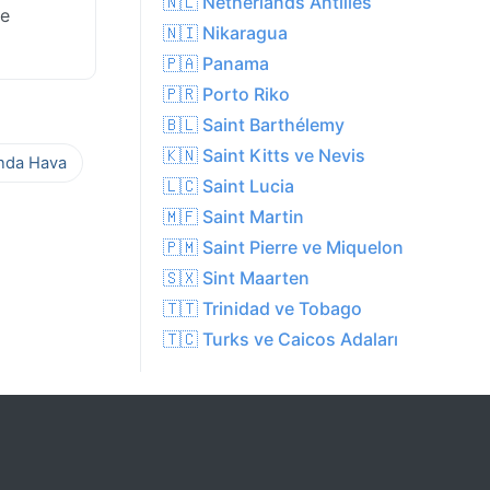
🇳🇱 Netherlands Antilles
ke
🇳🇮 Nikaragua
🇵🇦 Panama
🇵🇷 Porto Riko
🇧🇱 Saint Barthélemy
🇰🇳 Saint Kitts ve Nevis
ında Hava
🇱🇨 Saint Lucia
🇲🇫 Saint Martin
🇵🇲 Saint Pierre ve Miquelon
🇸🇽 Sint Maarten
🇹🇹 Trinidad ve Tobago
🇹🇨 Turks ve Caicos Adaları