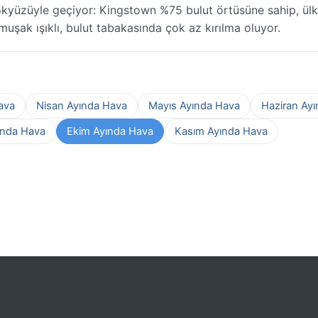
ökyüzüyle geçiyor: Kingstown %75 bulut örtüsüne sahip, ül
umuşak ışıklı, bulut tabakasında çok az kırılma oluyor.
ava
Nisan Ayında Hava
Mayıs Ayında Hava
Haziran Ay
ında Hava
Ekim Ayında Hava
Kasım Ayında Hava