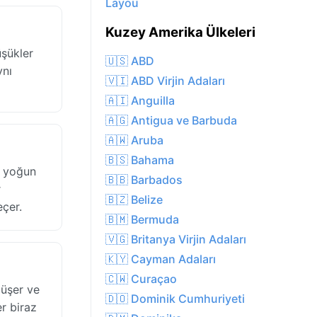
Layou
Kuzey Amerika Ülkeleri
üşükler
🇺🇸 ABD
ynı
🇻🇮 ABD Virjin Adaları
🇦🇮 Anguilla
🇦🇬 Antigua ve Barbuda
🇦🇼 Aruba
🇧🇸 Bahama
e yoğun
🇧🇧 Barbados
r
🇧🇿 Belize
eçer.
🇧🇲 Bermuda
🇻🇬 Britanya Virjin Adaları
🇰🇾 Cayman Adaları
🇨🇼 Curaçao
düşer ve
🇩🇴 Dominik Cumhuriyeti
r biraz