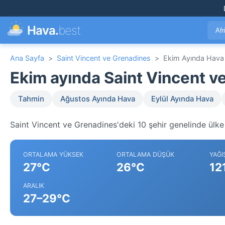
Hava.
best
Afr
Ana Sayfa
>
Saint Vincent ve Grenadines
>
Ekim Ayında Hava
Ekim ayında Saint Vincent 
Tahmin
Ağustos Ayında Hava
Eylül Ayında Hava
Saint Vincent ve Grenadines'deki 10 şehir genelinde ülke 
ORTALAMA YÜKSEK
ORTALAMA DÜŞÜK
YAĞI
27°C
26°C
12
ARALIK
27–29°C