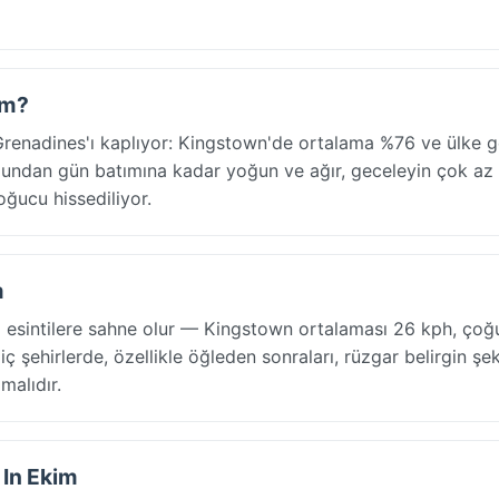
im?
Grenadines'ı kaplıyor: Kingstown'de ortalama %76 ve ülke 
ndan gün batımına kadar yoğun ve ağır, geceleyin çok az
oğucu hissediliyor.
m
lı esintilere sahne olur — Kingstown ortalaması 26 kph, çoğ
iç şehirlerde, özellikle öğleden sonraları, rüzgar belirgin şe
malıdır.
 In Ekim