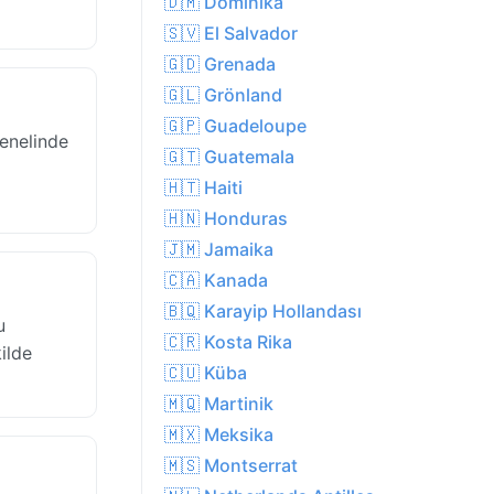
🇩🇲 Dominika
🇸🇻 El Salvador
🇬🇩 Grenada
🇬🇱 Grönland
🇬🇵 Guadeloupe
genelinde
🇬🇹 Guatemala
🇭🇹 Haiti
🇭🇳 Honduras
🇯🇲 Jamaika
🇨🇦 Kanada
🇧🇶 Karayip Hollandası
u
🇨🇷 Kosta Rika
kilde
🇨🇺 Küba
🇲🇶 Martinik
🇲🇽 Meksika
🇲🇸 Montserrat