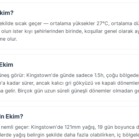
Ekim?
şekilde sıcak geçer — ortalama yüksekler 27°C, ortalama d
lun ister kıyı şehirlerinden birinde, koşullar genel olarak a
me olur.
 Ekim
 güneş görür: Kingstown'de günde sadece 1.5h, çoğu bölged
m'a kadar sürer, ancak kalıcı gri gökyüzü ve kapalı dönemle
a gelir. Birçok gün uzun süreli güneşli dönemler olmadan g
 In Ekim?
k nemli geçer: Kingstown'de 121mm yağış, 19 gün boyunca 
de yağış belirgin şekilde daha fazla olabilirken, iç bölgele