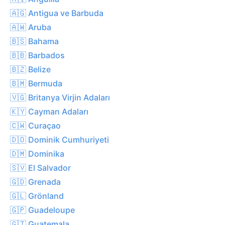
🇦🇬 Antigua ve Barbuda
🇦🇼 Aruba
🇧🇸 Bahama
🇧🇧 Barbados
🇧🇿 Belize
🇧🇲 Bermuda
🇻🇬 Britanya Virjin Adaları
🇰🇾 Cayman Adaları
🇨🇼 Curaçao
🇩🇴 Dominik Cumhuriyeti
🇩🇲 Dominika
🇸🇻 El Salvador
🇬🇩 Grenada
🇬🇱 Grönland
🇬🇵 Guadeloupe
🇬🇹 Guatemala