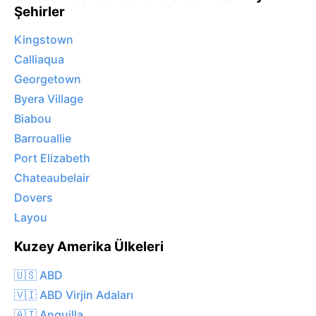
Şehirler
Kingstown
Calliaqua
Georgetown
Byera Village
Biabou
Barrouallie
Port Elizabeth
Chateaubelair
Dovers
Layou
Kuzey Amerika Ülkeleri
🇺🇸 ABD
🇻🇮 ABD Virjin Adaları
🇦🇮 Anguilla