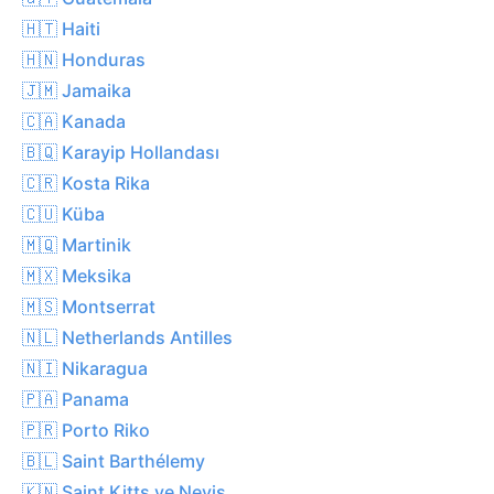
🇭🇹 Haiti
🇭🇳 Honduras
🇯🇲 Jamaika
🇨🇦 Kanada
🇧🇶 Karayip Hollandası
🇨🇷 Kosta Rika
🇨🇺 Küba
🇲🇶 Martinik
🇲🇽 Meksika
🇲🇸 Montserrat
🇳🇱 Netherlands Antilles
🇳🇮 Nikaragua
🇵🇦 Panama
🇵🇷 Porto Riko
🇧🇱 Saint Barthélemy
🇰🇳 Saint Kitts ve Nevis