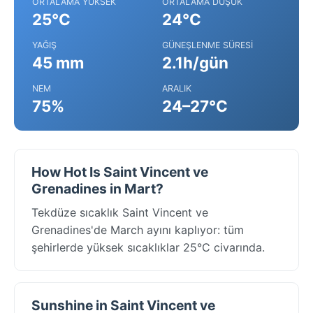
ORTALAMA YÜKSEK
ORTALAMA DÜŞÜK
25°C
24°C
YAĞIŞ
GÜNEŞLENME SÜRESI
45 mm
2.1h/gün
NEM
ARALIK
75%
24–27°C
How Hot Is Saint Vincent ve
Grenadines in Mart?
Tekdüze sıcaklık Saint Vincent ve
Grenadines'de March ayını kaplıyor: tüm
şehirlerde yüksek sıcaklıklar 25°C civarında.
Sunshine in Saint Vincent ve