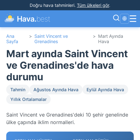
Doğru hava tahminleri
.
Tüm ülkeleri gör
.
☰
Hava.
best
🌐
Ana
>
Saint Vincent ve
>
Mart Ayında
Sayfa
Grenadines
Hava
Mart ayında Saint Vincent
ve Grenadines'de hava
durumu
Tahmin
Ağustos Ayında Hava
Eylül Ayında Hava
Yıllık Ortalamalar
Saint Vincent ve Grenadines'deki 10 şehir genelinde
ülke çapında iklim normalleri.