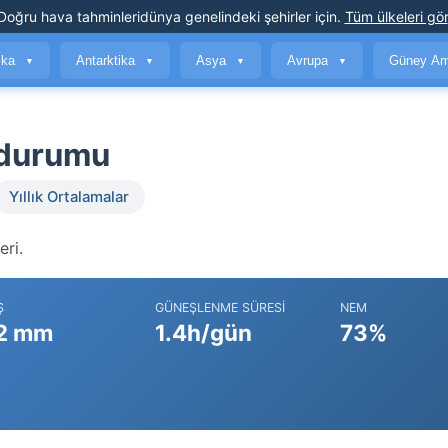
Doğru hava tahminleri
dünya genelindeki şehirler için
.
Tüm ülkeleri gör
ika
Antarktika
Asya
Avrupa
Güney Am
▼
▼
▼
▼
 durumu
Yıllık Ortalamalar
eri.
Ş
GÜNEŞLENME SÜRESI
NEM
2 mm
1.4h/gün
73%