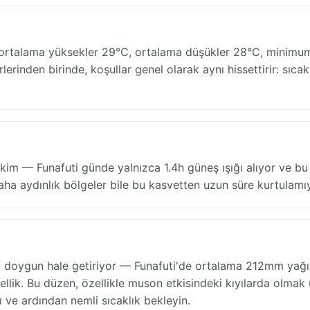
— ortalama yüksekler 29°C, ortalama düşükler 28°C, minimu
rlerinden birinde, koşullar genel olarak aynı hissettirir: sıcak
akim — Funafuti günde yalnızca 1.4h güneş ışığı alıyor ve b
ha aydınlık bölgeler bile bu kasvetten uzun süre kurtulamı
a doygun hale getiriyor — Funafuti'de ortalama 212mm yağı
llik. Bu düzen, özellikle muson etkisindeki kıyılarda olmak
ı ve ardından nemli sıcaklık bekleyin.