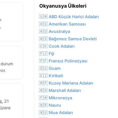
Okyanusya Ülkeleri
🇺🇲 ABD Küçük Harici Adaları
m
🇦🇸 Amerikan Samoası
,
🇦🇺 Avustralya
🇼🇸 Bağımsız Samoa Devleti
🇨🇰 Cook Adaları
🇫🇯 Fiji
🇵🇫 Fransız Polinezyası
u durum
🇬🇺 Guam
yor.
🇰🇮 Kiribati
🇲🇵 Kuzey Mariana Adaları
🇲🇭 Marshall Adaları
🇫🇲 Mikronezya
ş, 21
🇳🇷 Nauru
 üzere
🇳🇺 Niue Adaları