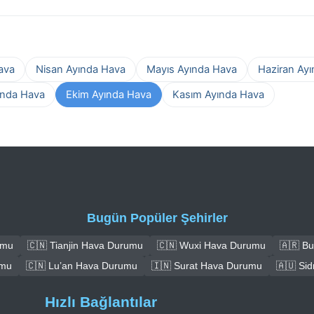
ava
Nisan Ayında Hava
Mayıs Ayında Hava
Haziran Ay
ında Hava
Ekim Ayında Hava
Kasım Ayında Hava
Bugün Popüler Şehirler
umu
🇨🇳 Tianjin Hava Durumu
🇨🇳 Wuxi Hava Durumu
🇦🇷 B
umu
🇨🇳 Lu’an Hava Durumu
🇮🇳 Surat Hava Durumu
🇦🇺 Si
Hızlı Bağlantılar