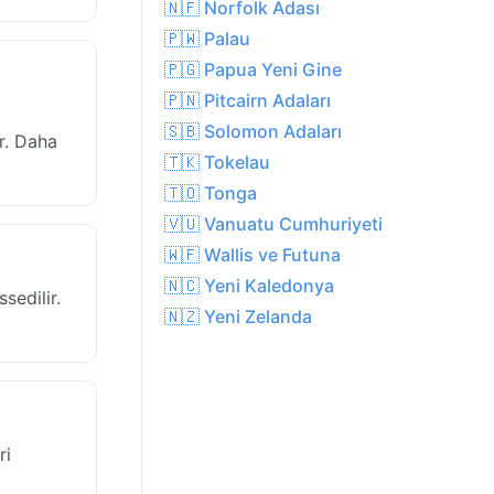
🇳🇫 Norfolk Adası
🇵🇼 Palau
🇵🇬 Papua Yeni Gine
🇵🇳 Pitcairn Adaları
🇸🇧 Solomon Adaları
r. Daha
🇹🇰 Tokelau
🇹🇴 Tonga
🇻🇺 Vanuatu Cumhuriyeti
🇼🇫 Wallis ve Futuna
🇳🇨 Yeni Kaledonya
sedilir.
🇳🇿 Yeni Zelanda
ri