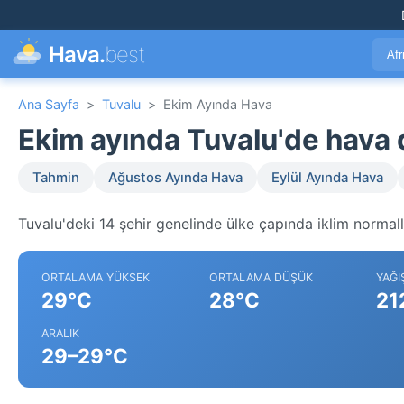
Hava.
best
Afr
Ana Sayfa
>
Tuvalu
>
Ekim Ayında Hava
Ekim ayında Tuvalu'de hava
Tahmin
Ağustos Ayında Hava
Eylül Ayında Hava
Tuvalu'deki 14 şehir genelinde ülke çapında iklim normall
ORTALAMA YÜKSEK
ORTALAMA DÜŞÜK
YAĞI
29°C
28°C
21
ARALIK
29–29°C