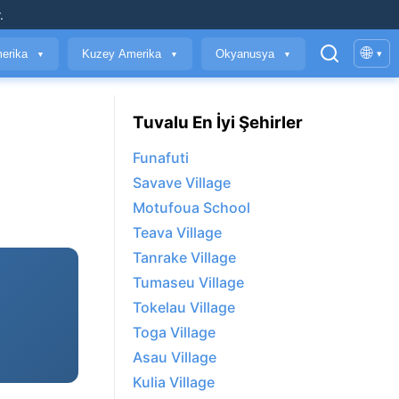
.
🌐
erika
Kuzey Amerika
Okyanusya
▾
▼
▼
▼
Tuvalu En İyi Şehirler
Funafuti
Savave Village
Motufoua School
Teava Village
Tanrake Village
Tumaseu Village
Tokelau Village
Toga Village
Asau Village
Kulia Village