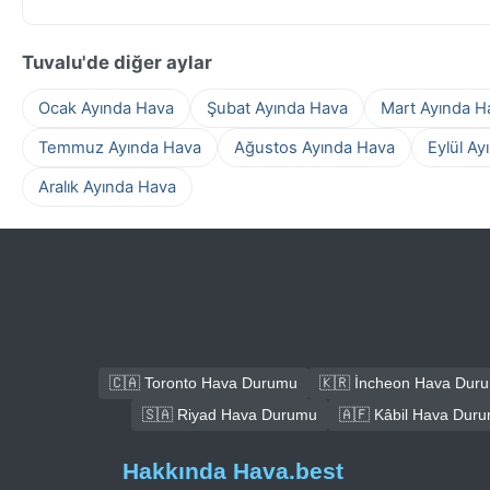
Tuvalu'de diğer aylar
Ocak Ayında Hava
Şubat Ayında Hava
Mart Ayında H
Temmuz Ayında Hava
Ağustos Ayında Hava
Eylül Ay
Aralık Ayında Hava
🇨🇦 Toronto Hava Durumu
🇰🇷 İncheon Hava Dur
🇸🇦 Riyad Hava Durumu
🇦🇫 Kâbil Hava Dur
Hakkında Hava.best