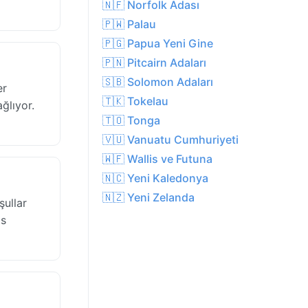
🇳🇫 Norfolk Adası
🇵🇼 Palau
🇵🇬 Papua Yeni Gine
🇵🇳 Pitcairn Adaları
🇸🇧 Solomon Adaları
er
🇹🇰 Tokelau
ağlıyor.
🇹🇴 Tonga
🇻🇺 Vanuatu Cumhuriyeti
🇼🇫 Wallis ve Futuna
🇳🇨 Yeni Kaledonya
🇳🇿 Yeni Zelanda
şullar
as