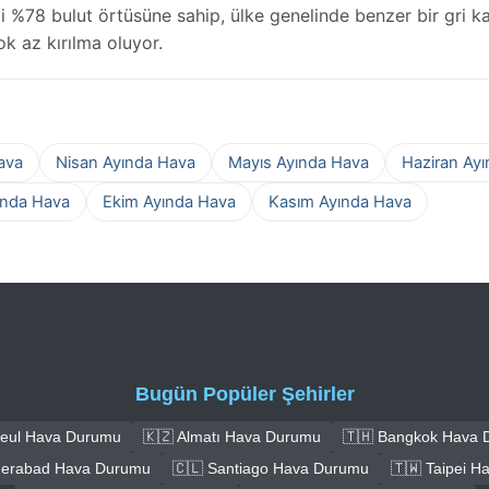
 %78 bulut örtüsüne sahip, ülke genelinde benzer bir gri kal
ok az kırılma oluyor.
ava
Nisan Ayında Hava
Mayıs Ayında Hava
Haziran Ay
ında Hava
Ekim Ayında Hava
Kasım Ayında Hava
Bugün Popüler Şehirler
Seul Hava Durumu
🇰🇿 Almatı Hava Durumu
🇹🇭 Bangkok Hava
derabad Hava Durumu
🇨🇱 Santiago Hava Durumu
🇹🇼 Taipei 