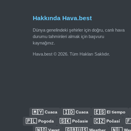
Hakkında Hava.best
Dünya genelindeki şehirler için doğru, canlı hava
durumu tahminleri almak için başvuru
kaynağınız.
Hava.best © 2026. Tüm Hakları Saklıdır.
🇲🇾
🇮🇩
🇪🇸
Cuaca
Cuaca
El tiempo
🇵🇱
🇸🇰
🇨🇿

Pogoda
Počasie
Počasí
🇳🇴
🇬🇧🇺🇸
🇳🇱
Været
Weather
We