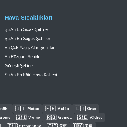
Hava Sıcaklıkları
Şu An En Sıcak Şehirler
Şu An En Soğuk Şehirler
En Çok Yağış Alan Şehirler
En Rüzgarlı Şehirler
Güneşli Şehirler
Şu An En Kötü Hava Kalitesi
🇮🇹
🇫🇷
🇱🇹
tākļi
Meteo
Météo
Oras
🇸🇮
🇷🇴
🇸🇪
Vreme
Vreme
Vremea
Vädret
🇹🇭
🇯🇵
🇭🇰
ا
สภาพอากาศ
天気
天氣