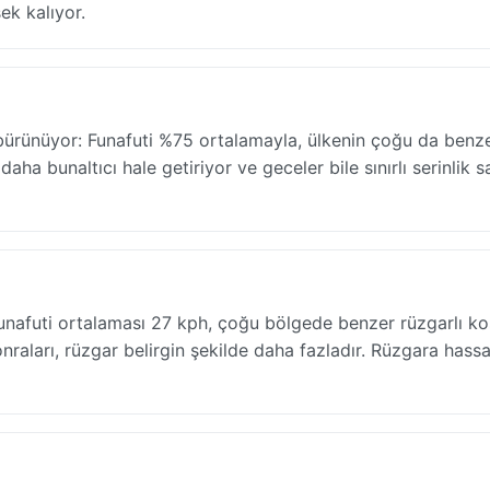
k kalıyor.
e bürünüyor: Funafuti %75 ortalamayla, ülkenin çoğu da benz
aha bunaltıcı hale getiriyor ve geceler bile sınırlı serinlik s
 Funafuti ortalaması 27 kph, çoğu bölgede benzer rüzgarlı ko
sonraları, rüzgar belirgin şekilde daha fazladır. Rüzgara hass