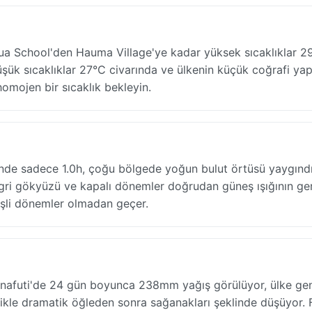
oua School'den Hauma Village'ye kadar yüksek sıcaklıklar 2
üşük sıcaklıklar 27°C civarında ve ülkenin küçük coğrafi yap
homojen bir sıcaklık bekleyin.
günde sadece 1.0h, çoğu bölgede yoğun bulut örtüsü yaygınd
ı gri gökyüzü ve kapalı dönemler doğrudan güneş ışığının g
neşli dönemler olmadan geçer.
Funafuti'de 24 gün boyunca 238mm yağış görülüyor, ülke ge
ikle dramatik öğleden sonra sağanakları şeklinde düşüyor. F