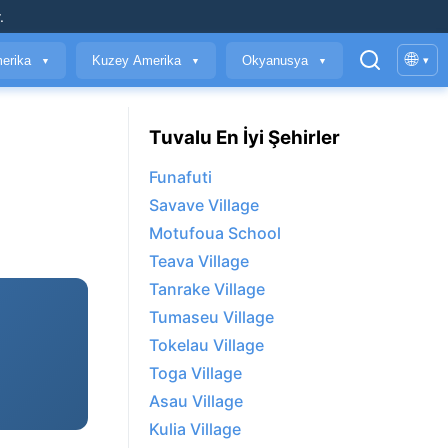
.
🌐
erika
Kuzey Amerika
Okyanusya
▾
▼
▼
▼
Tuvalu En İyi Şehirler
Funafuti
Savave Village
Motufoua School
Teava Village
Tanrake Village
Tumaseu Village
Tokelau Village
Toga Village
Asau Village
Kulia Village