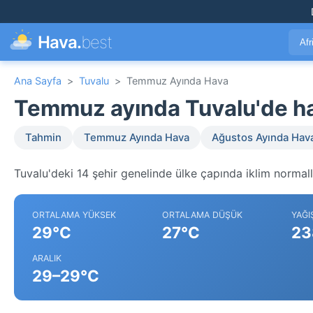
Hava.
best
Afr
Ana Sayfa
>
Tuvalu
>
Temmuz Ayında Hava
Temmuz ayında Tuvalu'de h
Tahmin
Temmuz Ayında Hava
Ağustos Ayında Hav
Tuvalu'deki 14 şehir genelinde ülke çapında iklim normall
ORTALAMA YÜKSEK
ORTALAMA DÜŞÜK
YAĞI
29°C
27°C
23
ARALIK
29–29°C