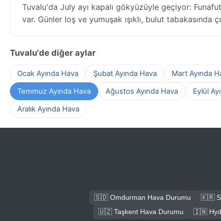
Tuvalu'da July ayı kapalı gökyüzüyle geçiyor: Funafuti
var. Günler loş ve yumuşak ışıklı, bulut tabakasında ç
Tuvalu'de diğer aylar
Ocak Ayında Hava
Şubat Ayında Hava
Mart Ayında H
Temmuz Ayında Hava
Ağustos Ayında Hava
Eylül Ay
Aralık Ayında Hava
🇸🇩 Omdurman Hava Durumu
🇰🇷 
🇺🇿 Taşkent Hava Durumu
🇮🇳 Hy