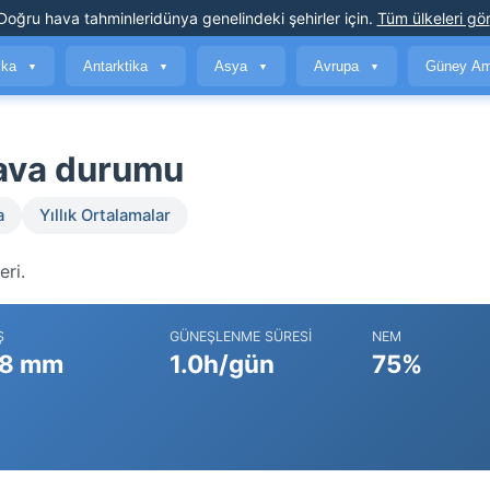
Doğru hava tahminleri
dünya genelindeki şehirler için
.
Tüm ülkeleri gör
ika
Antarktika
Asya
Avrupa
Güney Am
▼
▼
▼
▼
ava durumu
a
Yıllık Ortalamalar
eri.
Ş
GÜNEŞLENME SÜRESI
NEM
8 mm
1.0h/gün
75%