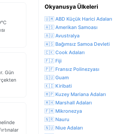
Okyanusya Ülkeleri
🇺🇲 ABD Küçük Harici Adaları
9°C
🇦🇸 Amerikan Samoası
ısı
🇦🇺 Avustralya
🇼🇸 Bağımsız Samoa Devleti
🇨🇰 Cook Adaları
🇫🇯 Fiji
🇵🇫 Fransız Polinezyası
ır. Gün
🇬🇺 Guam
erçekten
🇰🇮 Kiribati
🇲🇵 Kuzey Mariana Adaları
🇲🇭 Marshall Adaları
🇫🇲 Mikronezya
🇳🇷 Nauru
nelinde
🇳🇺 Niue Adaları
ırtınalar