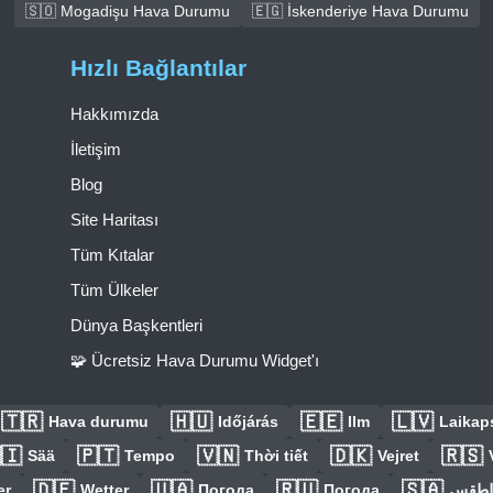
🇸🇴 Mogadişu Hava Durumu
🇪🇬 İskenderiye Hava Durumu
Hızlı Bağlantılar
Hakkımızda
İletişim
Blog
Site Haritası
Tüm Kıtalar
Tüm Ülkeler
Dünya Başkentleri
🧩 Ücretsiz Hava Durumu Widget'ı
🇹🇷
🇭🇺
🇪🇪
🇱🇻
Hava durumu
Időjárás
Ilm
Laikaps
🇮
🇵🇹
🇻🇳
🇩🇰
🇷🇸
Sää
Tempo
Thời tiết
Vejret
🇩🇪
🇺🇦
🇷🇺
🇸🇦
er
Wetter
Погода
Погода
الطق