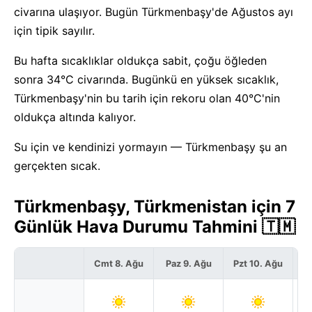
civarına ulaşıyor. Bugün Türkmenbaşy'de Ağustos ayı
için tipik sayılır.
Bu hafta sıcaklıklar oldukça sabit, çoğu öğleden
sonra 34°C civarında. Bugünkü en yüksek sıcaklık,
Türkmenbaşy'nin bu tarih için rekoru olan 40°C'nin
oldukça altında kalıyor.
Su için ve kendinizi yormayın — Türkmenbaşy şu an
gerçekten sıcak.
Türkmenbaşy, Türkmenistan için 7
Günlük Hava Durumu Tahmini 🇹🇲
Cmt 8. Ağu
Paz 9. Ağu
Pzt 10. Ağu
S