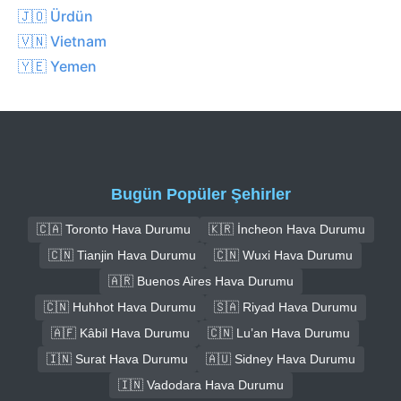
🇯🇴 Ürdün
🇻🇳 Vietnam
🇾🇪 Yemen
Bugün Popüler Şehirler
🇨🇦 Toronto Hava Durumu
🇰🇷 İncheon Hava Durumu
🇨🇳 Tianjin Hava Durumu
🇨🇳 Wuxi Hava Durumu
🇦🇷 Buenos Aires Hava Durumu
🇨🇳 Huhhot Hava Durumu
🇸🇦 Riyad Hava Durumu
🇦🇫 Kâbil Hava Durumu
🇨🇳 Lu’an Hava Durumu
🇮🇳 Surat Hava Durumu
🇦🇺 Sidney Hava Durumu
🇮🇳 Vadodara Hava Durumu