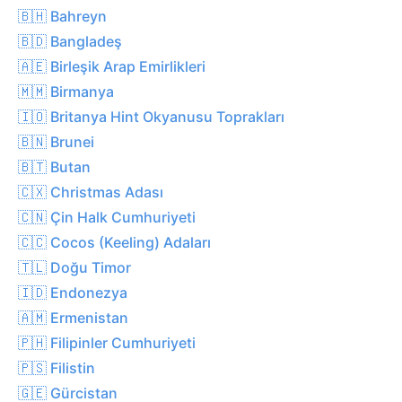
🇧🇭 Bahreyn
🇧🇩 Bangladeş
🇦🇪 Birleşik Arap Emirlikleri
🇲🇲 Birmanya
🇮🇴 Britanya Hint Okyanusu Toprakları
🇧🇳 Brunei
🇧🇹 Butan
🇨🇽 Christmas Adası
🇨🇳 Çin Halk Cumhuriyeti
🇨🇨 Cocos (Keeling) Adaları
🇹🇱 Doğu Timor
🇮🇩 Endonezya
🇦🇲 Ermenistan
🇵🇭 Filipinler Cumhuriyeti
🇵🇸 Filistin
🇬🇪 Gürcistan