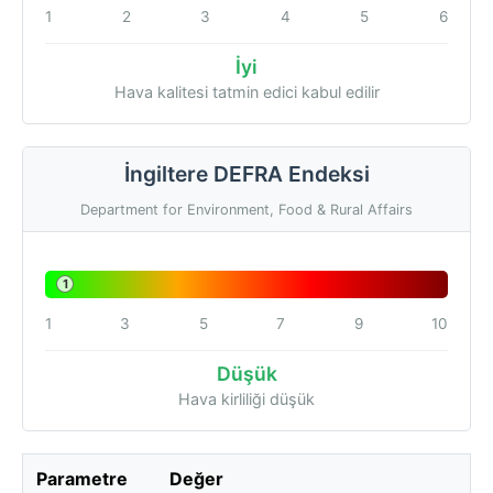
1
2
3
4
5
6
İyi
Hava kalitesi tatmin edici kabul edilir
İngiltere DEFRA Endeksi
Department for Environment, Food & Rural Affairs
1
1
3
5
7
9
10
Düşük
Hava kirliliği düşük
Parametre
Değer