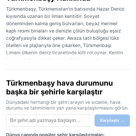
Türkmenbaşy, Türkmenistan'ın batısında Hazar Denizi
kıyısında uzanan bir liman kentidir. Sovyet
döneminden kalma geniş bulvarları, beyaz mermer
kaplı resmi binaları ve denizle çölün buluştuğu eşsiz
coğrafyasıyla dikkat çeker. Awaza tatil bölgesi lüks
otelleri ve plajlarıyla öne çıkarken, Türkmenbaşı
Limanı ülkenin deniz ticaretinde kilit rol oynar. Kentin
hemen doğusunda Karakum Çölü uzanır; bu yüzden
şehir, sakin ama sürekli rüzgarlı bir atmosfere sahiptir.
Manzara, mavi deniz ve uçsuz bucaksız kumların
Türkmenbaşy hava durumunu
kontrastıyla büyüleyicidir.
başka bir şehirle karşılaştır
Köppen sınıflandırmasına göre soğuk çöl (BWk)
ikliminde yer alan Türkmenbaşy'da yazlar son derece
Dünyadaki herhangi bir şehri arayın ve sıcaklık, hava
sıcak ve kurak geçer; sıcaklıklar 35°C'yi aşar, düşük
durumu ve tahminlerin yan yana karşılaştırmasını görün.
nem ise bunaltıcı etkiyi azaltır. Kışlar soğuktur, gece
Karşılaştır →
sıcaklıkları sıkça donma noktasının altına iner, ancak
kar yağışı nadirdir ve hemen erir. Yıllık yağış miktarı
Dünya çapında popüler şehir karşılaştırmaları: