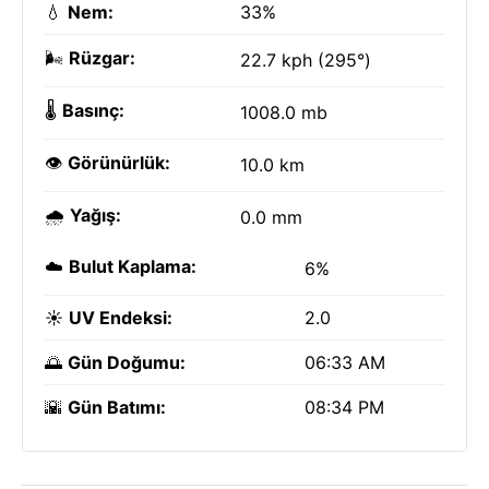
💧
Nem:
33%
🌬️
Rüzgar:
22.7 kph (295°)
🌡️
Basınç:
1008.0 mb
👁️
Görünürlük:
10.0 km
🌧️
Yağış:
0.0 mm
☁️
Bulut Kaplama:
6%
☀️
UV Endeksi:
2.0
🌅
Gün Doğumu:
06:33 AM
🌇
Gün Batımı:
08:34 PM