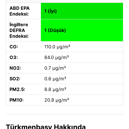
ABD EPA
1 (İyi)
Endeksi:
İngiltere
DEFRA
1 (Düşük)
Endeksi:
CO:
110.0 µg/m³
O3:
84.0 µg/m³
NO2:
0.7 µg/m³
SO2:
0.6 µg/m³
PM2.5:
8.8 µg/m³
PM10:
20.8 µg/m³
Türkmenbaşy Hakkında