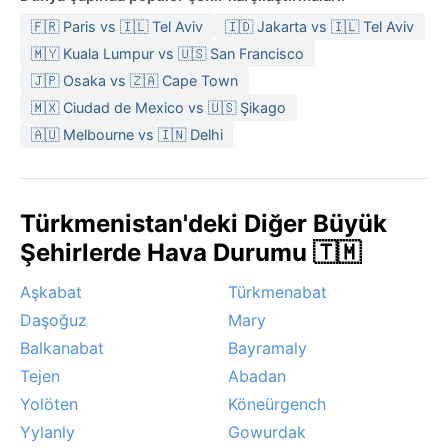
🇫🇷 Paris vs 🇮🇱 Tel Aviv
🇮🇩 Jakarta vs 🇮🇱 Tel Aviv
🇲🇾 Kuala Lumpur vs 🇺🇸 San Francisco
🇯🇵 Osaka vs 🇿🇦 Cape Town
🇲🇽 Ciudad de Mexico vs 🇺🇸 Şikago
🇦🇺 Melbourne vs 🇮🇳 Delhi
Türkmenistan'deki Diğer Büyük
Şehirlerde Hava Durumu 🇹🇲
Aşkabat
Türkmenabat
Daşoğuz
Mary
Balkanabat
Bayramaly
Tejen
Abadan
Yolöten
Köneürgench
Yylanly
Gowurdak