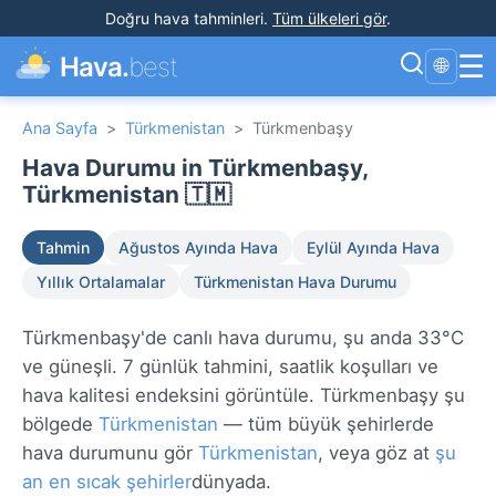
Doğru hava tahminleri
.
Tüm ülkeleri gör
.
☰
Hava.
best
🌐
Ana Sayfa
>
Türkmenistan
>
Türkmenbaşy
Hava Durumu in Türkmenbaşy,
Türkmenistan 🇹🇲
Tahmin
Ağustos Ayında Hava
Eylül Ayında Hava
Yıllık Ortalamalar
Türkmenistan Hava Durumu
Türkmenbaşy'de canlı hava durumu, şu anda 33°C
ve güneşli. 7 günlük tahmini, saatlik koşulları ve
hava kalitesi endeksini görüntüle. Türkmenbaşy şu
bölgede
Türkmenistan
— tüm büyük şehirlerde
hava durumunu gör
Türkmenistan
, veya göz at
şu
an en sıcak şehirler
dünyada.