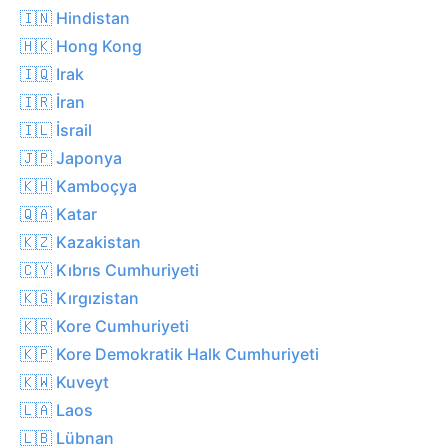
🇮🇳 Hindistan
🇭🇰 Hong Kong
🇮🇶 Irak
🇮🇷 İran
🇮🇱 İsrail
🇯🇵 Japonya
🇰🇭 Kamboçya
🇶🇦 Katar
🇰🇿 Kazakistan
🇨🇾 Kıbrıs Cumhuriyeti
🇰🇬 Kırgızistan
🇰🇷 Kore Cumhuriyeti
🇰🇵 Kore Demokratik Halk Cumhuriyeti
🇰🇼 Kuveyt
🇱🇦 Laos
🇱🇧 Lübnan