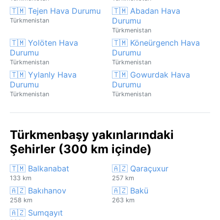
🇹🇲 Tejen Hava Durumu
🇹🇲 Abadan Hava
Durumu
Türkmenistan
Türkmenistan
🇹🇲 Yolöten Hava
🇹🇲 Köneürgench Hava
Durumu
Durumu
Türkmenistan
Türkmenistan
🇹🇲 Yylanly Hava
🇹🇲 Gowurdak Hava
Durumu
Durumu
Türkmenistan
Türkmenistan
Türkmenbaşy yakınlarındaki
Şehirler (300 km içinde)
🇹🇲 Balkanabat
🇦🇿 Qaraçuxur
133 km
257 km
🇦🇿 Bakıhanov
🇦🇿 Bakü
258 km
263 km
🇦🇿 Sumqayıt