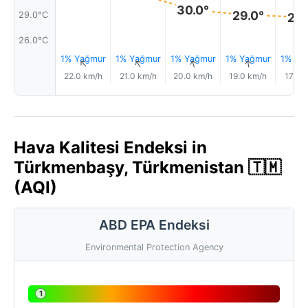
30.0°
29.0°
29.0°C
29.
26.0°C
1% Yağmur
1% Yağmur
1% Yağmur
1% Yağmur
1% Ya
↑
↑
↑
↑
22.0 km/h
21.0 km/h
20.0 km/h
19.0 km/h
17.0 
Hava Kalitesi Endeksi in
Türkmenbaşy, Türkmenistan 🇹🇲
(AQI)
ABD EPA Endeksi
Environmental Protection Agency
1