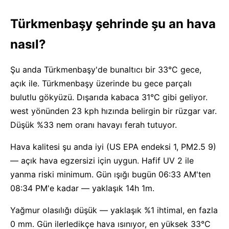
Türkmenbaşy şehrinde şu an hava
nasıl?
Şu anda Türkmenbaşy'de bunaltıcı bir 33°C gece,
açık ile. Türkmenbaşy üzerinde bu gece parçalı
bulutlu gökyüzü. Dışarıda kabaca 31°C gibi geliyor.
west yönünden 23 kph hızında belirgin bir rüzgar var.
Düşük %33 nem oranı havayı ferah tutuyor.
Hava kalitesi şu anda iyi (US EPA endeksi 1, PM2.5 9)
— açık hava egzersizi için uygun. Hafif UV 2 ile
yanma riski minimum. Gün ışığı bugün 06:33 AM'ten
08:34 PM'e kadar — yaklaşık 14h 1m.
Yağmur olasılığı düşük — yaklaşık %1 ihtimal, en fazla
0 mm. Gün ilerledikçe hava ısınıyor, en yüksek 33°C