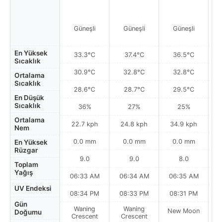
Güneşli
Güneşli
Güneşli
Par
En Yüksek
33.3°C
37.4°C
36.5°C
Sıcaklık
30.9°C
32.8°C
32.8°C
Ortalama
Sıcaklık
28.6°C
28.7°C
29.5°C
En Düşük
Sıcaklık
36%
27%
25%
Ortalama
22.7 kph
24.8 kph
34.9 kph
Nem
0.0 mm
0.0 mm
0.0 mm
En Yüksek
Rüzgar
9.0
9.0
8.0
Toplam
Yağış
06:33 AM
06:34 AM
06:35 AM
0
UV Endeksi
08:34 PM
08:33 PM
08:31 PM
Gün
Waning
Waning
New Moon
N
Doğumu
Crescent
Crescent