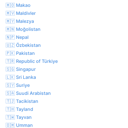
🇲🇴 Makao
🇲🇻 Maldivler
🇲🇾 Malezya
🇲🇳 Moğolistan
🇳🇵 Nepal
🇺🇿 Özbekistan
🇵🇰 Pakistan
🇹🇷 Republic of Türkiye
🇸🇬 Singapur
🇱🇰 Sri Lanka
🇸🇾 Suriye
🇸🇦 Suudi Arabistan
🇹🇯 Tacikistan
🇹🇭 Tayland
🇹🇼 Tayvan
🇴🇲 Umman