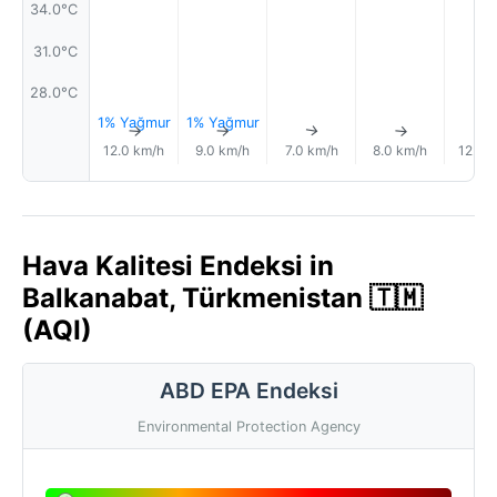
34.0°C
31.0°C
28.0°C
1% Yağmur
1% Yağmur
↑
↑
↑
↑
12.0 km/h
9.0 km/h
7.0 km/h
8.0 km/h
12.0 
Hava Kalitesi Endeksi in
Balkanabat, Türkmenistan 🇹🇲
(AQI)
ABD EPA Endeksi
Environmental Protection Agency