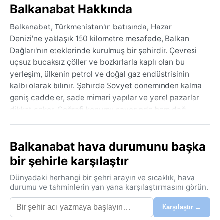
Balkanabat Hakkında
Balkanabat, Türkmenistan'ın batısında, Hazar
Denizi'ne yaklaşık 150 kilometre mesafede, Balkan
Dağları'nın eteklerinde kurulmuş bir şehirdir. Çevresi
uçsuz bucaksız çöller ve bozkırlarla kaplı olan bu
yerleşim, ülkenin petrol ve doğal gaz endüstrisinin
kalbi olarak bilinir. Şehirde Sovyet döneminden kalma
geniş caddeler, sade mimari yapılar ve yerel pazarlar
dikkat çeker. Coğrafi konumu sayesinde hem dağ
manzaralarına hem de çöl sessizliğine tanıklık eden
Balkanabat, sade ama etkileyici bir atmosfer sunar.
Balkanabat hava durumunu başka
Köppen iklim sınıflandırmasına göre BWk yani soğuk
bir şehirle karşılaştır
çöl iklimine sahip olan Balkanabat'ta yazlar aşırı sıcak
ve kurak geçer. Temmuz ayında sıcaklıklar 40°C'yi
Dünyadaki herhangi bir şehri arayın ve sıcaklık, hava
aşabilirken, kış aylarında termometre sıfırın altına
durumu ve tahminlerin yan yana karşılaştırmasını görün.
düşer, hatta kar yağışı görülebilir. Yıllık yağış miktarı
Karşılaştır →
100 milimetrenin altında kalır; nem oranı düşüktür, bu