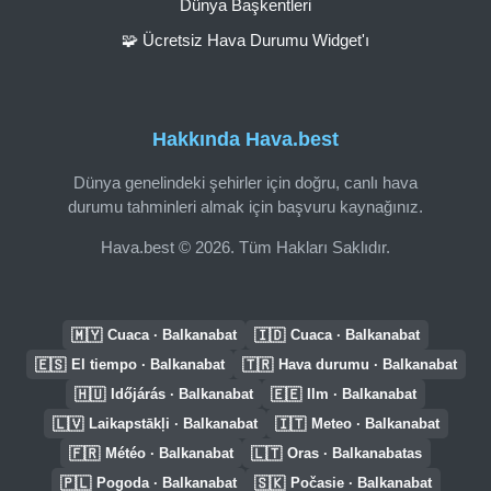
Dünya Başkentleri
🧩 Ücretsiz Hava Durumu Widget'ı
Hakkında Hava.best
Dünya genelindeki şehirler için doğru, canlı hava
durumu tahminleri almak için başvuru kaynağınız.
Hava.best © 2026. Tüm Hakları Saklıdır.
🇲🇾
🇮🇩
Cuaca · Balkanabat
Cuaca · Balkanabat
🇪🇸
🇹🇷
El tiempo · Balkanabat
Hava durumu · Balkanabat
🇭🇺
🇪🇪
Időjárás · Balkanabat
Ilm · Balkanabat
🇱🇻
🇮🇹
Laikapstākļi · Balkanabat
Meteo · Balkanabat
🇫🇷
🇱🇹
Météo · Balkanabat
Oras · Balkanabatas
🇵🇱
🇸🇰
Pogoda · Balkanabat
Počasie · Balkanabat