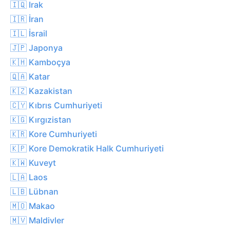
🇮🇶 Irak
🇮🇷 İran
🇮🇱 İsrail
🇯🇵 Japonya
🇰🇭 Kamboçya
🇶🇦 Katar
🇰🇿 Kazakistan
🇨🇾 Kıbrıs Cumhuriyeti
🇰🇬 Kırgızistan
🇰🇷 Kore Cumhuriyeti
🇰🇵 Kore Demokratik Halk Cumhuriyeti
🇰🇼 Kuveyt
🇱🇦 Laos
🇱🇧 Lübnan
🇲🇴 Makao
🇲🇻 Maldivler