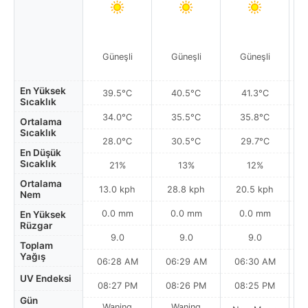
Güneşli
Güneşli
Güneşli
En Yüksek
39.5°C
40.5°C
41.3°C
Sıcaklık
34.0°C
35.5°C
35.8°C
Ortalama
Sıcaklık
28.0°C
30.5°C
29.7°C
En Düşük
Sıcaklık
21%
13%
12%
Ortalama
13.0 kph
28.8 kph
20.5 kph
Nem
0.0 mm
0.0 mm
0.0 mm
En Yüksek
Rüzgar
9.0
9.0
9.0
Toplam
Yağış
06:28 AM
06:29 AM
06:30 AM
UV Endeksi
08:27 PM
08:26 PM
08:25 PM
Gün
Waning
Waning