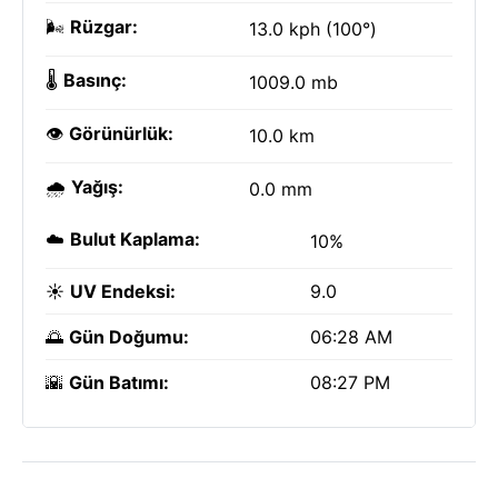
🌬️
Rüzgar:
13.0 kph (100°)
🌡️
Basınç:
1009.0 mb
👁️
Görünürlük:
10.0 km
🌧️
Yağış:
0.0 mm
☁️
Bulut Kaplama:
10%
☀️
UV Endeksi:
9.0
🌅
Gün Doğumu:
06:28 AM
🌇
Gün Batımı:
08:27 PM