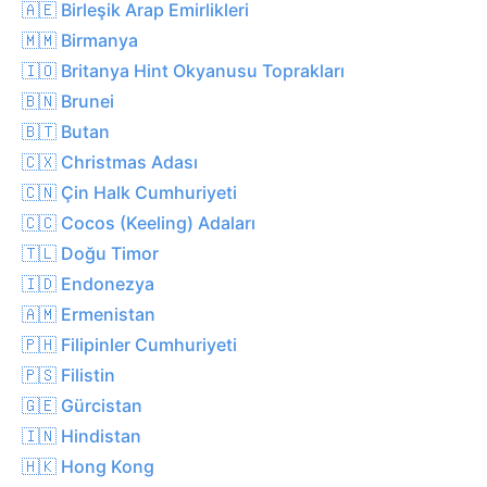
🇦🇪 Birleşik Arap Emirlikleri
🇲🇲 Birmanya
🇮🇴 Britanya Hint Okyanusu Toprakları
🇧🇳 Brunei
🇧🇹 Butan
🇨🇽 Christmas Adası
🇨🇳 Çin Halk Cumhuriyeti
🇨🇨 Cocos (Keeling) Adaları
🇹🇱 Doğu Timor
🇮🇩 Endonezya
🇦🇲 Ermenistan
🇵🇭 Filipinler Cumhuriyeti
🇵🇸 Filistin
🇬🇪 Gürcistan
🇮🇳 Hindistan
🇭🇰 Hong Kong