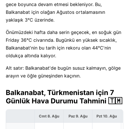
gece boyunca devam etmesi bekleniyor. Bu,
Balkanabat için olağan Ağustos ortalamasının
yaklaşık 3°C üzerinde.
Önümüzdeki hafta daha serin geçecek, en soğuk gün
Friday 36°C civarında. Bugünkü en yüksek sıcaklık,
Balkanabat'nin bu tarih için rekoru olan 44°C'nin
oldukça altında kalıyor.
Alt satır: Balkanabat'de bugün susuz kalmayın, gölge
arayın ve öğle güneşinden kaçının.
Balkanabat, Türkmenistan için 7
Günlük Hava Durumu Tahmini 🇹🇲
Cmt 8. Ağu
Paz 9. Ağu
Pzt 10. Ağu
S