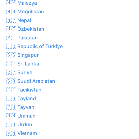
🇲🇾 Malezya
🇲🇳 Moğolistan
🇳🇵 Nepal
🇺🇿 Özbekistan
🇵🇰 Pakistan
🇹🇷 Republic of Türkiye
🇸🇬 Singapur
🇱🇰 Sri Lanka
🇸🇾 Suriye
🇸🇦 Suudi Arabistan
🇹🇯 Tacikistan
🇹🇭 Tayland
🇹🇼 Tayvan
🇴🇲 Umman
🇯🇴 Ürdün
🇻🇳 Vietnam