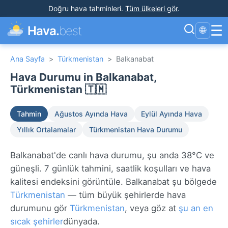
Doğru hava tahminleri
.
Tüm ülkeleri gör
.
☰
Hava.
best
🌐
Ana Sayfa
>
Türkmenistan
>
Balkanabat
Hava Durumu in Balkanabat,
Türkmenistan 🇹🇲
Tahmin
Ağustos Ayında Hava
Eylül Ayında Hava
Yıllık Ortalamalar
Türkmenistan Hava Durumu
Balkanabat'de canlı hava durumu, şu anda 38°C ve
güneşli. 7 günlük tahmini, saatlik koşulları ve hava
kalitesi endeksini görüntüle. Balkanabat şu bölgede
Türkmenistan
— tüm büyük şehirlerde hava
durumunu gör
Türkmenistan
, veya göz at
şu an en
sıcak şehirler
dünyada.