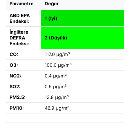
Parametre
Değer
ABD EPA
1 (İyi)
Endeksi:
İngiltere
DEFRA
2 (Düşük)
Endeksi:
CO:
117.0 µg/m³
O3:
100.0 µg/m³
NO2:
0.4 µg/m³
SO2:
0.9 µg/m³
PM2.5:
13.8 µg/m³
PM10:
46.9 µg/m³