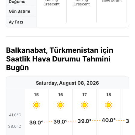
New Moon
N
Doğumu
Crescent
Crescent
Gün Batımı
Ay Fazı
Balkanabat, Türkmenistan için
Saatlik Hava Durumu Tahmini
Bugün
Saturday, August 08, 2026
15
16
17
18
1
41.0°C
40.0°
39.0°
39.
39.0°
39.0°
38.0°C