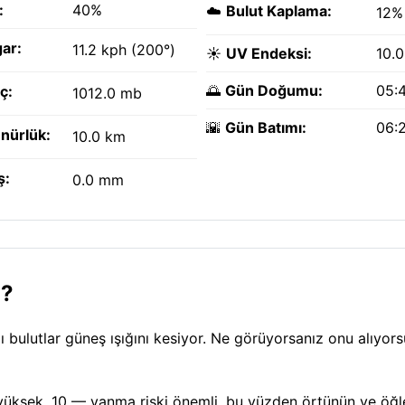
:
40%
☁️
Bulut Kaplama:
12%
ar:
11.2 kph (200°)
☀️
UV Endeksi:
10.0
🌅
Gün Doğumu:
05:
ç:
1012.0 mb
🌇
Gün Batımı:
06:
nürlük:
10.0 km
ş:
0.0 mm
l?
 bulutlar güneş ışığını kesiyor. Ne görüyorsanız onu alıyo
ok yüksek, 10 — yanma riski önemli, bu yüzden örtünün ve öğl