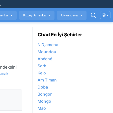
.
🌐
erika
Kuzey Amerika
Okyanusya
▾
▼
▼
▼
Chad En İyi Şehirler
N'Djamena
Moundou
Abéché
Sarh
endeksini
Kelo
sıcak
Am Timan
Doba
Bongor
Mongo
Mao