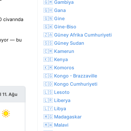
🇬🇲 Gambiya
🇬🇭 Gana
🇬🇳 Gine
0 civarında
🇬🇼 Gine-Biso
🇿🇦 Güney Afrika Cumhuriyeti
rıyor — bu
🇸🇸 Güney Sudan
🇨🇲 Kamerun
🇰🇪 Kenya
🇰🇲 Komoros
🇨🇬 Kongo - Brazzaville
🇨🇩 Kongo Cumhuriyeti
🇱🇸 Lesoto
l 11. Ağu
Çar 12. Ağu
🇱🇷 Liberya
🇱🇾 Libya
🇲🇬 Madagaskar
🇲🇼 Malavi