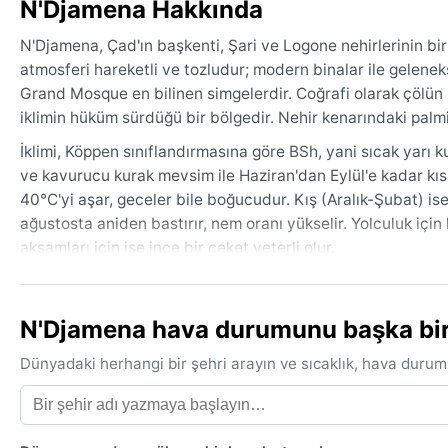
N'Djamena Hakkında
N'Djamena, Çad'ın başkenti, Şari ve Logone nehirlerinin bir
atmosferi hareketli ve tozludur; modern binalar ile geleneks
Grand Mosque en bilinen simgelerdir. Coğrafi olarak çölün k
iklimin hüküm sürdüğü bir bölgedir. Nehir kenarındaki palmiy
İklimi, Köppen sınıflandırmasına göre BSh, yani sıcak yarı k
ve kavurucu kurak mevsim ile Haziran'dan Eylül'e kadar kıs
40°C'yi aşar, geceler bile boğucudur. Kış (Aralık-Şubat) 
ağustosta aniden bastırır, nem oranı yükselir. Yolculuk için
akşamları için ise ince bir ceket yeterli olur.
Ziyaret için en uygun dönem, sıcaklığın daha tolere edilebi
Kayda değer hava olayları arasında, Sahra'dan esen harmat
N'Djamena hava durumunu başka bir ş
rüzgâr, gökyüzünü gri bir pusla kaplar, görüş mesafesini d
kısa süreli gök gürültülü sağanaklar ise ani su baskınlarına y
Dünyadaki herhangi bir şehri arayın ve sıcaklık, hava durum