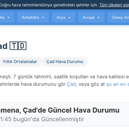
Doğru hava tahminleri
dünya genelindeki şehirler için
.
Tüm ülkeleri gör
ika
Antarktika
Asya
Avrupa
Güney Am
▼
▼
▼
▼
d 🇹🇩
Yıllık Ortalamalar
Çad Hava Durumu
i. 7 günlük tahmini, saatlik koşulları ve hava kalitesi 
hirlerde hava durumunu gör
Çad
, veya göz at
şu an en 
amena, Çad'de Güncel Hava Durumu
11:45 bugün'da Güncellenmiştir