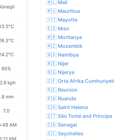
🇲🇱 Mali
Güneşli
Güneşli
🇲🇺 Mauritius
🇾🇹 Mayotte
33.5°C
34.5°C
🇪🇬 Mısır
🇲🇷 Moritanya
28.3°C
28.8°C
🇲🇿 Mozambik
24.2°C
24.9°C
🇳🇦 Namibya
🇳🇪 Nijer
65%
61%
🇳🇬 Nijerya
🇨🇫 Orta Afrika Cumhuriyeti
0.9 kph
14.0 kph
🇷🇪 Reunion
1.8 mm
1.6 mm
🇷🇼 Ruanda
🇸🇭 Saint Helena
7.0
8.0
🇸🇹 São Tomé and Príncipe
🇸🇳 Senegal
5:48 AM
05:48 AM
🇸🇨 Seychelles
6:21 PM
06:21 PM