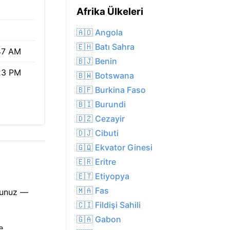
Afrika Ülkeleri
🇦🇴 Angola
🇪🇭 Batı Sahra
47 AM
🇧🇯 Benin
23 PM
🇧🇼 Botswana
🇧🇫 Burkina Faso
🇧🇮 Burundi
🇩🇿 Cezayir
🇩🇯 Cibuti
🇬🇶 Ekvator Ginesi
🇪🇷 Eritre
🇪🇹 Etiyopya
🇲🇦 Fas
rsunuz —
🇨🇮 Fildişi Sahili
🇬🇦 Gabon
e