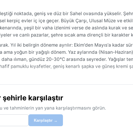
leştiği noktada, geniş ve düz bir Sahel ovasında yükselir. Şehr
el kerpiç evler iç içe geçer. Büyük Çarşı, Ulusal Müze ve etkil
enarında, yeşil bir vaha izlenimi verse de aslında kurak ve se
eler ve canlı pazarlar, şehre sıcak ama dirençli bir karakter k
urak. Yıl iki belirgin döneme ayrılır: Ekim'den Mayıs'a kadar sü
a ama yoğun bir yağışlı dönem. Yaz aylarında (Nisan-Haziran)
ise daha ılıman, gündüz 20-30°C arasında seyreder. Yağışlar t
 hafif pamuklu kıyafetler, geniş kenarlı şapka ve güneş kremi şa
lir olduğu ve yağmur ihtimalinin bulunmadığı kasım ile şubat ar
tan rüzgârı öne çıkar. Aralık-şubat aylarında esen bu kuru ve
ehirle karşılaştır
üşürür. Muson ya da kasırga gibi sistemler görülmez; yağışlı 
ol açabilir.
u ve tahminlerin yan yana karşılaştırmasını görün.
Karşılaştır →