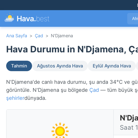
Hava.
best
Afr
Ana Sayfa
>
Çad
>
N'Djamena
Hava Durumu in N'Djamena, Ça
Tahmin
Ağustos Ayında Hava
Eylül Ayında Hava
N'Djamena'de canlı hava durumu, şu anda 34°C ve güneşl
görüntüle. N'Djamena şu bölgede
Çad
— tüm büyük şe
şehirler
dünyada.
N'Dj
Saat 