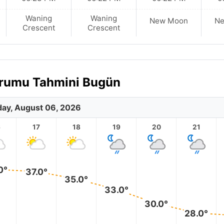
Waning
Waning
New Moon
N
Crescent
Crescent
Durumu Tahmini Bugün
ay, August 06, 2026
6
17
18
19
20
21
0°
37.0°
35.0°
33.0°
30.0°
28.0°