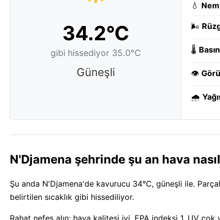
💧
Nem
34.2°C
🌬️
Rüzg
🌡️
Basın
gibi hissediyor 35.0°C
Güneşli
👁️
Görü
🌧️
Yağı
N'Djamena şehrinde şu an hava nası
Şu anda N'Djamena'de kavurucu 34°C, güneşli ile. Parçalı
belirtilen sıcaklık gibi hissediliyor.
Rahat nefes alın: hava kalitesi iyi, EPA indeksi 1. UV ç