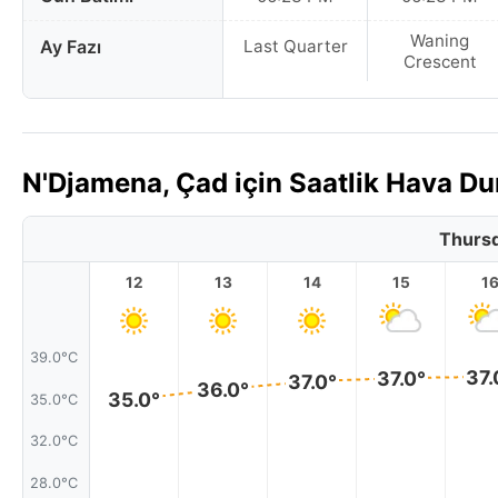
Waning
Ay Fazı
Last Quarter
Crescent
N'Djamena, Çad için Saatlik Hava 
Thursd
12
13
14
15
1
39.0°C
37.
37.0°
37.0°
36.0°
35.0°
35.0°C
32.0°C
28.0°C