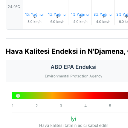
24.0°C
1% Yağmur
1% Yağmur
1% Yağmur
3% Yağmur
3% Ya
↑
↑
↑
↑
8.0 km/h
6.0 km/h
4.0 km/h
4.0 km/h
6.0 k
Hava Kalitesi Endeksi in N'Djamena,
ABD EPA Endeksi
Environmental Protection Agency
1
1
2
3
4
5
İyi
Hava kalitesi tatmin edici kabul edilir