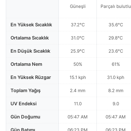
Güneşli
Parçalı bulutlu
En Yüksek Sıcaklık
37.2°C
35.6°C
Ortalama Sıcaklık
31.0°C
29.8°C
En Düşük Sıcaklık
25.9°C
23.6°C
Ortalama Nem
50%
61%
En Yüksek Rüzgar
15.1 kph
31.0 kph
Toplam Yağış
2.4 mm
8.2 mm
UV Endeksi
11.0
9.0
Gün Doğumu
05:47 AM
05:47 AM
Gün Batımı
06:23 PM
06:23 PM