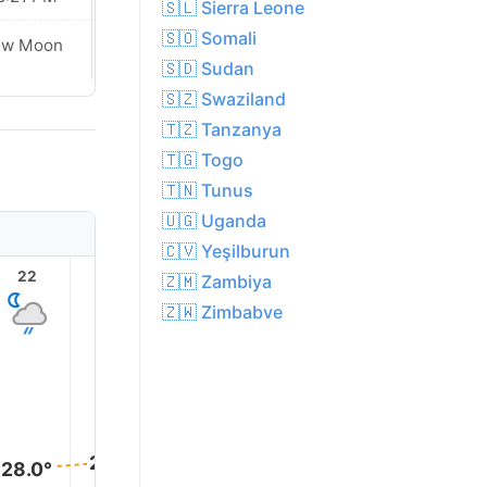
🇸🇱 Sierra Leone
🇸🇴 Somali
ew Moon
New Moon
🇸🇩 Sudan
🇸🇿 Swaziland
🇹🇿 Tanzanya
🇹🇬 Togo
🇹🇳 Tunus
🇺🇬 Uganda
🇨🇻 Yeşilburun
22
23
1
2
3
🇿🇲 Zambiya
🇿🇼 Zimbabve
29.0°
29.0°
28.0°
28.0°
28.0°
28.0°