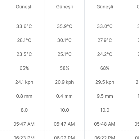
Güneşli
Güneşli
Güneşli
33.6°C
35.9°C
33.0°C
28.1°C
30.1°C
27.9°C
23.5°C
25.1°C
24.2°C
65%
58%
68%
24.1 kph
20.9 kph
29.5 kph
2
0.8 mm
0.4 mm
9.5 mm
8.0
10.0
10.0
05:47 AM
05:47 AM
05:48 AM
0
06:23 PM
06:22 PM
06:22 PM
0