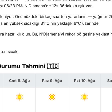
şı 06:23 PM: N'Djamena'de 12s 36dakika ışık var.
leniyor. Önümüzdeki birkaç saatten yararlanın — yağmur 2
 en yüksek sıcaklığı 31°C'nin yaklaşık 6°C üzerinde.
 hazırlıklı olun. Bu, N'Djamena'yi rekor bölgesine yaklaştı
ten sıcak.
Durumu Tahmini 🇹🇩
Cmt 8. Ağu
Paz 9. Ağu
Pzt 10. Ağu
Sa