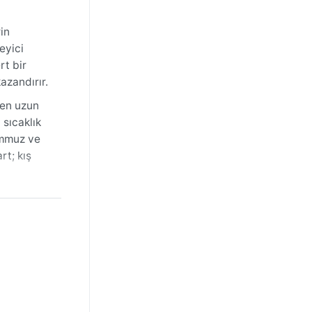
in
eyici
rt bir
azandırır.
ren uzun
 sıcaklık
emmuz ve
rt; kış
asıdır.
 tozlu
dönemdeki