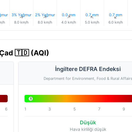
ğmur
3% Yağmur
2% Yağmur
0.0 mm
0.7 mm
0.7 mm
↑
↑
↑
↑
↑
↑
m/h
8.0 km/h
8.0 km/h
4.0 km/h
5.0 km/h
6.0 km/h
 Çad 🇹🇩 (AQI)
İngiltere DEFRA Endeksi
Department for Environment, Food & Rural Affair
1
6
1
3
5
7
9
Düşük
Hava kirliliği düşük