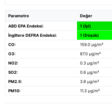
Parametre
Değer
ABD EPA Endeksi:
1 (İyi)
İngiltere DEFRA Endeksi:
1 (Düşük)
CO:
159.0 µg/m³
O3:
87.0 µg/m³
NO2:
0.3 µg/m³
SO2:
0.6 µg/m³
PM2.5:
3.8 µg/m³
PM10:
11.3 µg/m³