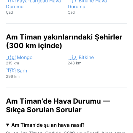
🇹🇩 Faya-Largeau Hava
🇹🇩 Bitkine Hava
Durumu
Durumu
Çad
Çad
Am Timan yakınlarındaki Şehirler
(300 km içinde)
🇹🇩 Mongo
🇹🇩 Bitkine
215 km
248 km
🇹🇩 Sarh
296 km
Am Timan'de Hava Durumu —
Sıkça Sorulan Sorular
Am Timan'de şu an hava nasıl?