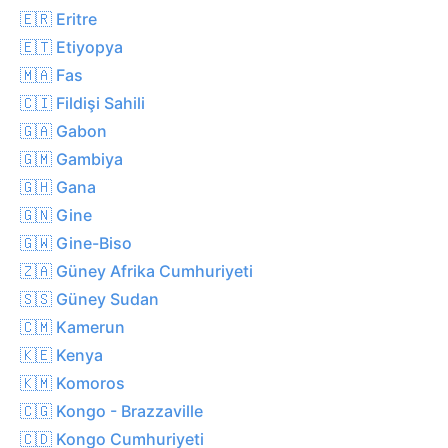
🇪🇷 Eritre
🇪🇹 Etiyopya
🇲🇦 Fas
🇨🇮 Fildişi Sahili
🇬🇦 Gabon
🇬🇲 Gambiya
🇬🇭 Gana
🇬🇳 Gine
🇬🇼 Gine-Biso
🇿🇦 Güney Afrika Cumhuriyeti
🇸🇸 Güney Sudan
🇨🇲 Kamerun
🇰🇪 Kenya
🇰🇲 Komoros
🇨🇬 Kongo - Brazzaville
🇨🇩 Kongo Cumhuriyeti