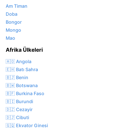
Am Timan
Doba
Bongor
Mongo
Mao
Afrika Ülkeleri
🇦🇴 Angola
🇪🇭 Batı Sahra
🇧🇯 Benin
🇧🇼 Botswana
🇧🇫 Burkina Faso
🇧🇮 Burundi
🇩🇿 Cezayir
🇩🇯 Cibuti
🇬🇶 Ekvator Ginesi