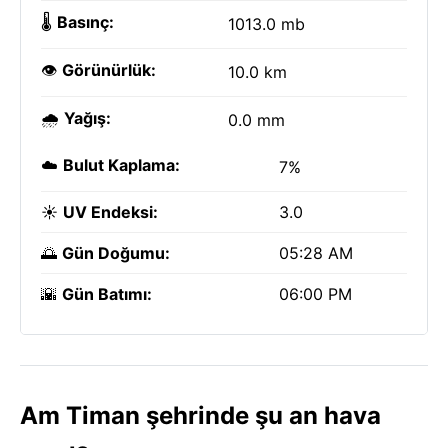
🌡️
Basınç:
1013.0 mb
👁️
Görünürlük:
10.0 km
🌧️
Yağış:
0.0 mm
☁️
Bulut Kaplama:
7%
☀️
UV Endeksi:
3.0
🌅
Gün Doğumu:
05:28 AM
🌇
Gün Batımı:
06:00 PM
Am Timan şehrinde şu an hava