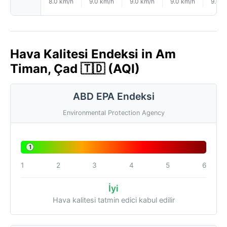
8.0 km/h
9.0 km/h
9.0 km/h
9.0 km/h
9.0 k
Hava Kalitesi Endeksi in Am
Timan, Çad 🇹🇩 (AQI)
ABD EPA Endeksi
Environmental Protection Agency
1
1
2
3
4
5
6
İyi
Hava kalitesi tatmin edici kabul edilir