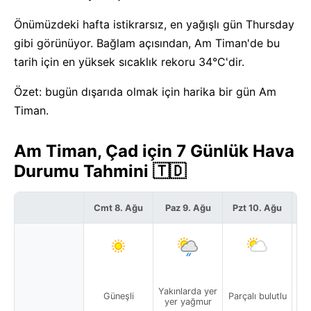
Önümüzdeki hafta istikrarsız, en yağışlı gün Thursday
gibi görünüyor. Bağlam açısından, Am Timan'de bu
tarih için en yüksek sıcaklık rekoru 34°C'dir.
Özet: bugün dışarıda olmak için harika bir gün Am
Timan.
Am Timan, Çad için 7 Günlük Hava
Durumu Tahmini 🇹🇩
Cmt 8. Ağu
Paz 9. Ağu
Pzt 10. Ağu
S
Yakınlarda yer
Güneşli
Parçalı bulutlu
Par
yer yağmur