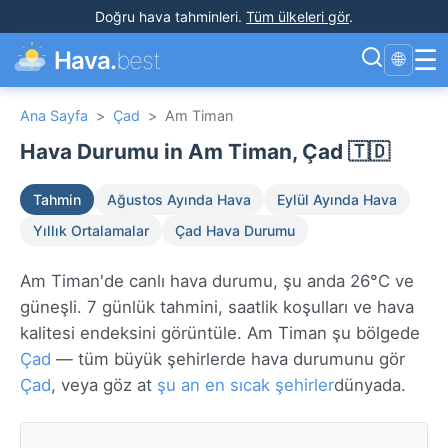
Doğru hava tahminleri
.
Tüm ülkeleri gör
.
☰
Hava.
best
🌐
Ana Sayfa
>
Çad
>
Am Timan
Hava Durumu in Am Timan, Çad 🇹🇩
Tahmin
Ağustos Ayında Hava
Eylül Ayında Hava
Yıllık Ortalamalar
Çad Hava Durumu
Am Timan'de canlı hava durumu, şu anda 26°C ve
güneşli. 7 günlük tahmini, saatlik koşulları ve hava
kalitesi endeksini görüntüle. Am Timan şu bölgede
Çad
— tüm büyük şehirlerde hava durumunu gör
Çad
, veya göz at
şu an en sıcak şehirler
dünyada.