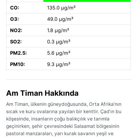
CO:
135.0 µg/m³
O3:
49.0 µg/m³
NO2:
1.8 µg/m³
SO2:
0.3 µg/m³
PM2.5:
5.6 µg/m³
PM10:
9.3 µg/m³
Am Timan Hakkında
Am Timan, ülkenin güneydoğusunda, Orta Afrika’nın
sıcak ve kuru ovalarına yayılan bir kenttir. Çad’ın bu
köşesinde, insanların çoğu balıkçılık ve tarımla
geçinirken, şehir çevresindeki Salaamat bölgesinin
pastoral manzaraları, yarı kurak savanın yeşil ve