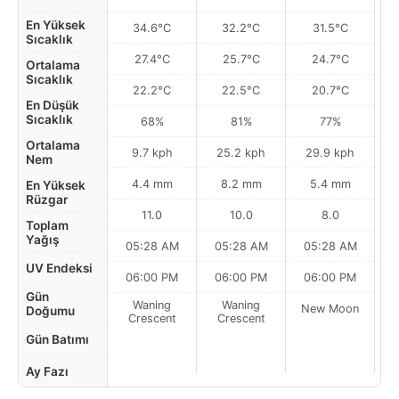
En Yüksek
34.6°C
32.2°C
31.5°C
Sıcaklık
27.4°C
25.7°C
24.7°C
Ortalama
Sıcaklık
22.2°C
22.5°C
20.7°C
En Düşük
Sıcaklık
68%
81%
77%
Ortalama
9.7 kph
25.2 kph
29.9 kph
Nem
4.4 mm
8.2 mm
5.4 mm
En Yüksek
Rüzgar
11.0
10.0
8.0
Toplam
Yağış
05:28 AM
05:28 AM
05:28 AM
0
UV Endeksi
06:00 PM
06:00 PM
06:00 PM
Gün
Waning
Waning
New Moon
N
Doğumu
Crescent
Crescent
Gün Batımı
Ay Fazı