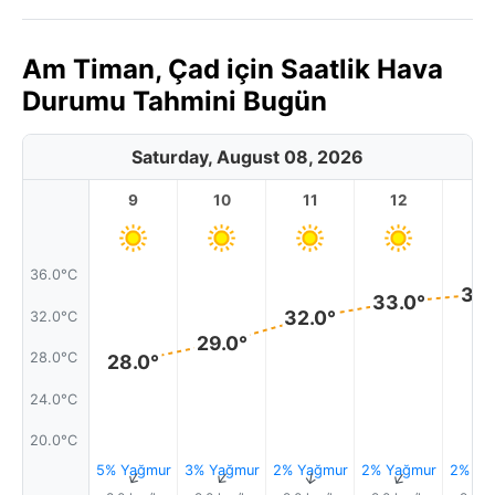
Am Timan, Çad için Saatlik Hava
Durumu Tahmini Bugün
Saturday, August 08, 2026
9
10
11
12
1
36.0°C
34.
33.0°
32.0°
32.0°C
29.0°
28.0°C
28.0°
24.0°C
20.0°C
5% Yağmur
3% Yağmur
2% Yağmur
2% Yağmur
2% Ya
↑
↑
↑
↑