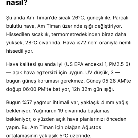
nasıl?
Şu anda Am Timan'de sıcak 26°C, güneşli ile. Parçalı
bulutlu hava, Am Timan üzerinde ışığı değiştiriyor.
Hissedilen sıcaklık, termometredekinden biraz daha
yüksek, 28°C civarında. Hava %72 nem oranıyla nemli
hissediliyor.
Hava kalitesi şu anda iyi (US EPA endeksi 1, PM2.5 6)
— açık hava egzersizi için uygun. UV düşük, 3 —
bugün güneş koruması gerekmez. Güneş 05:28 AM'te
doğup 06:00 PM'te batıyor, 12h 32m gün ışığı.
Bugün %57 yağmur ihtimali var, yaklaşık 4 mm yağış
bekleniyor. Yağmurun 19 civarında başlaması
bekleniyor, o yüzden açık hava planlarınızı önceden
yapın. Bu, Am Timan için olağan Ağustos
ortalamasının yaklaşık 5°C üzerinde.