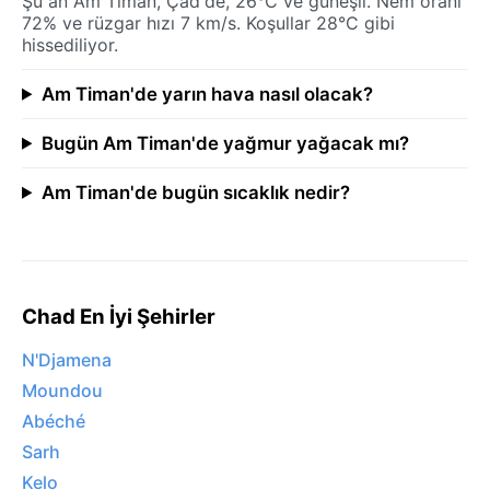
Şu an Am Timan, Çad'de, 26°C ve güneşli. Nem oranı
72% ve rüzgar hızı 7 km/s. Koşullar 28°C gibi
hissediliyor.
Am Timan'de yarın hava nasıl olacak?
Bugün Am Timan'de yağmur yağacak mı?
Am Timan'de bugün sıcaklık nedir?
Chad En İyi Şehirler
N'Djamena
Moundou
Abéché
Sarh
Kelo