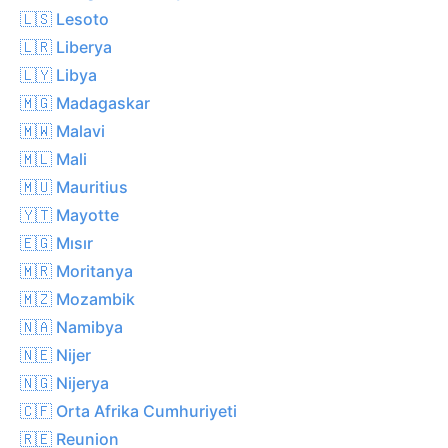
🇱🇸 Lesoto
🇱🇷 Liberya
🇱🇾 Libya
🇲🇬 Madagaskar
🇲🇼 Malavi
🇲🇱 Mali
🇲🇺 Mauritius
🇾🇹 Mayotte
🇪🇬 Mısır
🇲🇷 Moritanya
🇲🇿 Mozambik
🇳🇦 Namibya
🇳🇪 Nijer
🇳🇬 Nijerya
🇨🇫 Orta Afrika Cumhuriyeti
🇷🇪 Reunion