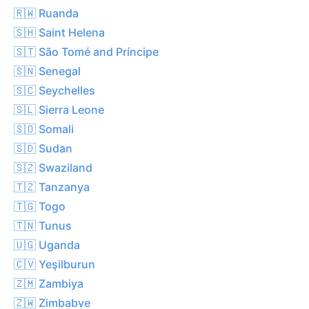
🇷🇼 Ruanda
🇸🇭 Saint Helena
🇸🇹 São Tomé and Príncipe
🇸🇳 Senegal
🇸🇨 Seychelles
🇸🇱 Sierra Leone
🇸🇴 Somali
🇸🇩 Sudan
🇸🇿 Swaziland
🇹🇿 Tanzanya
🇹🇬 Togo
🇹🇳 Tunus
🇺🇬 Uganda
🇨🇻 Yeşilburun
🇿🇲 Zambiya
🇿🇼 Zimbabve