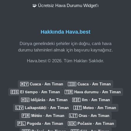
🧩 Ücretsiz Hava Durumu Widget'ı
Hakkında Hava.best
Dünya genelindeki şehirler için doğru, canlı hava
durumu tahminleri almak için başvuru kaynağınız.
Hava.best © 2026. Tüm Hakları Saklıdır.
🇲🇾
🇮🇩
Cuaca · Am Timan
Cuaca · Am Timan
🇪🇸
🇹🇷
El tiempo · Am Timan
Hava durumu · Am Timan
🇭🇺
🇪🇪
Időjárás · Am Timan
Ilm · Am Timan
🇱🇻
🇮🇹
Laikapstākļi · Am Timan
Meteo · Am Timan
🇫🇷
🇱🇹
Météo · Am Timan
Oras · Am Timan
🇵🇱
🇸🇰
Pogoda · Am Timan
Počasie · Am Timan