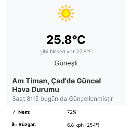
25.8°C
gibi hissediyor 27.8°C
Güneşli
Am Timan, Çad'de Güncel
Hava Durumu
Saat 8:15 bugün'da Güncellenmiştir
💧
Nem:
72%
🌬️
Rüzgar:
6.8 kph (254°)