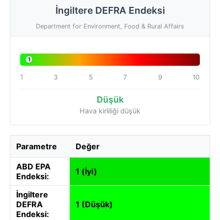
İngiltere DEFRA Endeksi
Department for Environment, Food & Rural Affairs
1
1
3
5
7
9
10
Düşük
Hava kirliliği düşük
Parametre
Değer
ABD EPA
1 (İyi)
Endeksi:
İngiltere
DEFRA
1 (Düşük)
Endeksi: