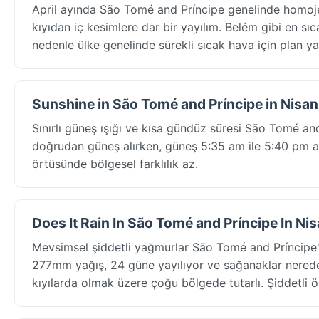
April ayında São Tomé and Príncipe genelinde homoje
kıyıdan iç kesimlere dar bir yayılım. Belém gibi en sıc
nedenle ülke genelinde sürekli sıcak hava için plan ya
Sunshine in São Tomé and Príncipe in Nisan
Sınırlı güneş ışığı ve kısa gündüz süresi São Tomé and
doğrudan güneş alırken, güneş 5:35 am ile 5:40 pm ara
örtüsünde bölgesel farklılık az.
Does It Rain In São Tomé and Príncipe In Ni
Mevsimsel şiddetli yağmurlar São Tomé and Príncipe'
277mm yağış, 24 güne yayılıyor ve sağanaklar neredey
kıyılarda olmak üzere çoğu bölgede tutarlı. Şiddetli ö