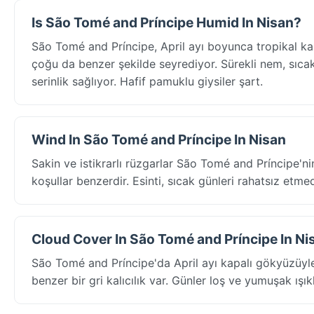
Is São Tomé and Príncipe Humid In Nisan?
São Tomé and Príncipe, April ayı boyunca tropikal ka
çoğu da benzer şekilde seyrediyor. Sürekli nem, sıcak s
serinlik sağlıyor. Hafif pamuklu giysiler şart.
Wind In São Tomé and Príncipe In Nisan
Sakin ve istikrarlı rüzgarlar São Tomé and Príncipe'n
koşullar benzerdir. Esinti, sıcak günleri rahatsız etmede
Cloud Cover In São Tomé and Príncipe In Ni
São Tomé and Príncipe'da April ayı kapalı gökyüzüyl
benzer bir gri kalıcılık var. Günler loş ve yumuşak ışı