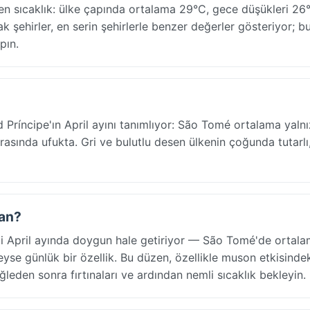
n sıcaklık: ülke çapında ortalama 29°C, gece düşükleri 26
ak şehirler, en serin şehirlerle benzer değerler gösteriyor; b
pın.
 Príncipe'ın April ayını tanımlıyor: São Tomé ortalama yalnı
sında ufukta. Gri ve bulutlu desen ülkenin çoğunda tutarlı,
san?
i April ayında doygun hale getiriyor — São Tomé'de ortal
se günlük bir özellik. Bu düzen, özellikle muson etkisinde
ğleden sonra fırtınaları ve ardından nemli sıcaklık bekleyin.