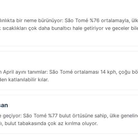
lınlıkta bir neme bürünüyor: São Tomé %76 ortalamayla, ül
ıcaklıkları çok daha bunaltıcı hale getiriyor ve geceler bile 
in April ayını tanımlar: São Tomé ortalaması 14 kph, çoğu b
n katlanılabilir kılar.
san
e geçiyor: São Tomé %77 bulut örtüsüne sahip, ülke geneli
klı, bulut tabakasında çok az kırılma oluyor.