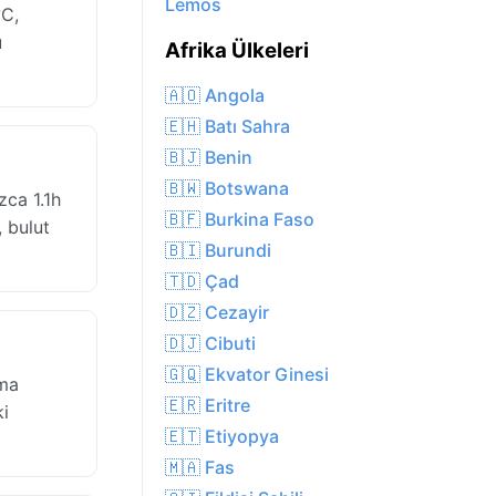
Lemos
°C,
u
Afrika Ülkeleri
🇦🇴 Angola
🇪🇭 Batı Sahra
🇧🇯 Benin
🇧🇼 Botswana
zca 1.1h
🇧🇫 Burkina Faso
 bulut
🇧🇮 Burundi
🇹🇩 Çad
🇩🇿 Cezayir
🇩🇯 Cibuti
🇬🇶 Ekvator Ginesi
ama
🇪🇷 Eritre
ki
🇪🇹 Etiyopya
🇲🇦 Fas