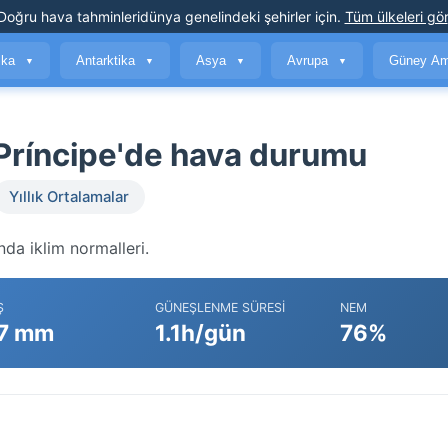
Doğru hava tahminleri
dünya genelindeki şehirler için
.
Tüm ülkeleri gör
ika
Antarktika
Asya
Avrupa
Güney Am
▼
▼
▼
▼
Príncipe'de hava durumu
Yıllık Ortalamalar
da iklim normalleri.
Ş
GÜNEŞLENME SÜRESI
NEM
7 mm
1.1h/gün
76%