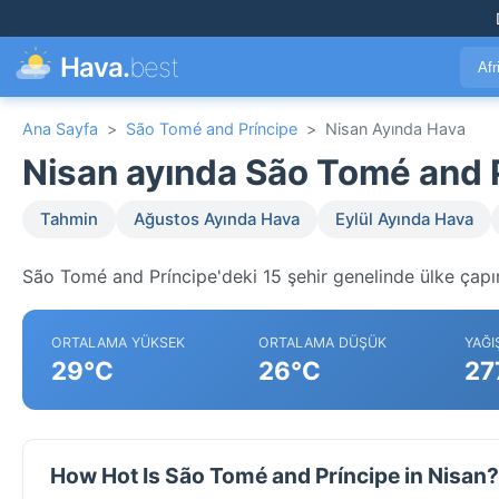
Hava.
best
Afr
Ana Sayfa
>
São Tomé and Príncipe
>
Nisan Ayında Hava
Nisan ayında São Tomé and 
Tahmin
Ağustos Ayında Hava
Eylül Ayında Hava
São Tomé and Príncipe'deki 15 şehir genelinde ülke çapın
ORTALAMA YÜKSEK
ORTALAMA DÜŞÜK
YAĞI
29°C
26°C
27
How Hot Is São Tomé and Príncipe in Nisan?