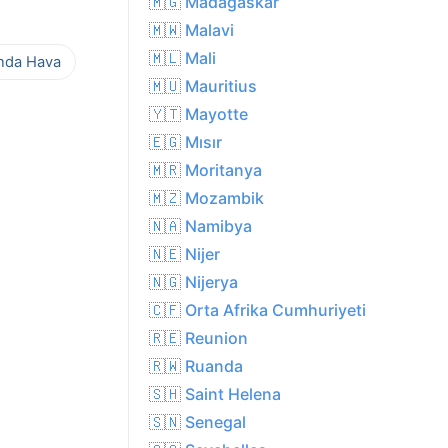
🇲🇬 Madagaskar
🇲🇼 Malavi
🇲🇱 Mali
ında Hava
🇲🇺 Mauritius
🇾🇹 Mayotte
🇪🇬 Mısır
🇲🇷 Moritanya
🇲🇿 Mozambik
🇳🇦 Namibya
🇳🇪 Nijer
🇳🇬 Nijerya
🇨🇫 Orta Afrika Cumhuriyeti
🇷🇪 Reunion
🇷🇼 Ruanda
🇸🇭 Saint Helena
🇸🇳 Senegal