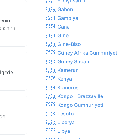
🇨🇮 Fildişi Sahili
🇬🇦 Gabon
🇬🇲 Gambiya
kenin
🇬🇭 Gana
sınırlı
🇬🇳 Gine
🇬🇼 Gine-Biso
🇿🇦 Güney Afrika Cumhuriyeti
🇸🇸 Güney Sudan
🇨🇲 Kamerun
ölgede
🇰🇪 Kenya
🇰🇲 Komoros
🇨🇬 Kongo - Brazzaville
🇨🇩 Kongo Cumhuriyeti
🇱🇸 Lesoto
nde
🇱🇷 Liberya
🇱🇾 Libya