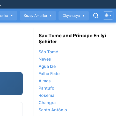
.
🌐
erika
Kuzey Amerika
Okyanusya
▾
▼
▼
▼
Sao Tome and Principe En İyi
Şehirler
São Tomé
Neves
Água Izé
Folha Fede
Almas
Pantufo
Rosema
Changra
Santo António