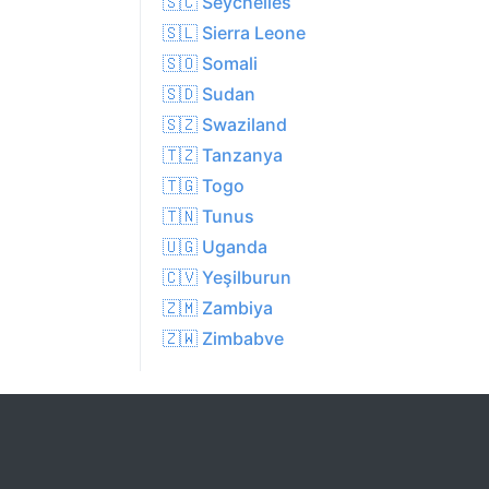
🇸🇨 Seychelles
🇸🇱 Sierra Leone
🇸🇴 Somali
🇸🇩 Sudan
🇸🇿 Swaziland
🇹🇿 Tanzanya
🇹🇬 Togo
🇹🇳 Tunus
🇺🇬 Uganda
🇨🇻 Yeşilburun
🇿🇲 Zambiya
🇿🇼 Zimbabve