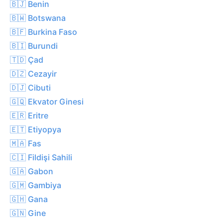
🇧🇯 Benin
🇧🇼 Botswana
🇧🇫 Burkina Faso
🇧🇮 Burundi
🇹🇩 Çad
🇩🇿 Cezayir
🇩🇯 Cibuti
🇬🇶 Ekvator Ginesi
🇪🇷 Eritre
🇪🇹 Etiyopya
🇲🇦 Fas
🇨🇮 Fildişi Sahili
🇬🇦 Gabon
🇬🇲 Gambiya
🇬🇭 Gana
🇬🇳 Gine