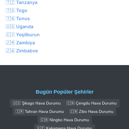
🇹🇿 Tanzanya
🇹🇬 Togo
🇹🇳 Tunus
🇺🇬 Uganda
🇨🇻 Yeşilburun
🇿🇲 Zambiya
🇿🇼 Zimbabve
Bugün Popüler Şehirler
🇺🇸 Şikago Hava Durumu
🇨🇳 Çengdu Hava Durumu
🇮🇷 Tahran Hava Durumu
🇨🇳 Zibo Hava Durumu
🇨🇳 Ningbo Hava Durumu
🇰🇪 Kakamega Hava Durumu