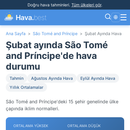
Doğru hava tahminleri
.
Tüm ülkeleri gör
.
☰
Hava.
best
🌐
Ana Sayfa
>
São Tomé and Príncipe
>
Şubat Ayında Hava
Şubat ayında São Tomé
and Príncipe'de hava
durumu
Tahmin
Ağustos Ayında Hava
Eylül Ayında Hava
Yıllık Ortalamalar
São Tomé and Príncipe'deki 15 şehir genelinde ülke
çapında iklim normalleri.
ORTALAMA YÜKSEK
ORTALAMA DÜŞÜK