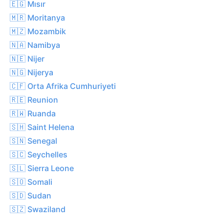
🇪🇬 Mısır
🇲🇷 Moritanya
🇲🇿 Mozambik
🇳🇦 Namibya
🇳🇪 Nijer
🇳🇬 Nijerya
🇨🇫 Orta Afrika Cumhuriyeti
🇷🇪 Reunion
🇷🇼 Ruanda
🇸🇭 Saint Helena
🇸🇳 Senegal
🇸🇨 Seychelles
🇸🇱 Sierra Leone
🇸🇴 Somali
🇸🇩 Sudan
🇸🇿 Swaziland