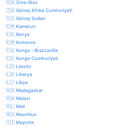
🇬🇼 Gine-Biso
🇿🇦 Güney Afrika Cumhuriyeti
🇸🇸 Güney Sudan
🇨🇲 Kamerun
🇰🇪 Kenya
🇰🇲 Komoros
🇨🇬 Kongo - Brazzaville
🇨🇩 Kongo Cumhuriyeti
🇱🇸 Lesoto
🇱🇷 Liberya
🇱🇾 Libya
🇲🇬 Madagaskar
🇲🇼 Malavi
🇲🇱 Mali
🇲🇺 Mauritius
🇾🇹 Mayotte