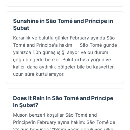
Sunshine in São Tomé and Príncipe in
Şubat
Karanlık ve bulutlu günler February ayında São
Tomé and Príncipe'a hakim — São Tomé günde
yalnızca 1.0h güneş ışığı alıyor ve bu durum
çoğu bölgede benzer. Bulut örtüsü yoğun ve
kalıcı, daha aydınlık bölgeler bile bu kasvetten
uzun süre kurtulamıyor.
Does It Rain In São Tomé and Príncipe
In Şubat?
Muson benzeri koşullar São Tomé and
Príncipe'in February ayına hakim: São Tomé'de
23 gün boyunca 218mm yağış görülüyor, ülke