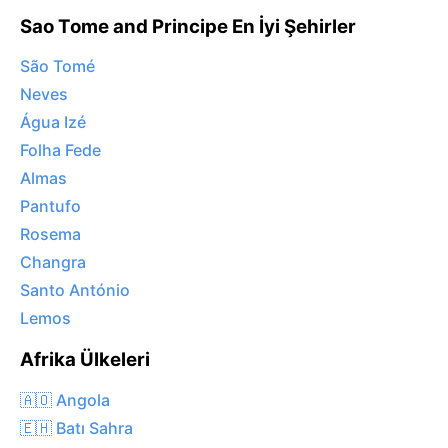
Sao Tome and Principe En İyi Şehirler
São Tomé
Neves
Água Izé
Folha Fede
Almas
Pantufo
Rosema
Changra
Santo António
Lemos
Afrika Ülkeleri
🇦🇴 Angola
🇪🇭 Batı Sahra