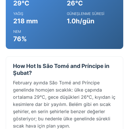
29°C
26°C
YAĞIŞ
GÜNEŞLENME SÜRESI
218 mm
1.0h/gün
NEM
76%
How Hot Is São Tomé and Príncipe in
Şubat?
February ayında São Tomé and Príncipe
genelinde homojen sıcaklık: ülke çapında
ortalama 29°C, gece düşükleri 26°C, kıyıdan iç
kesimlere dar bir yayılım. Belém gibi en sıcak
şehirler, en serin şehirlerle benzer değerler
gösteriyor; bu nedenle ülke genelinde sürekli
sıcak hava için plan yapın.