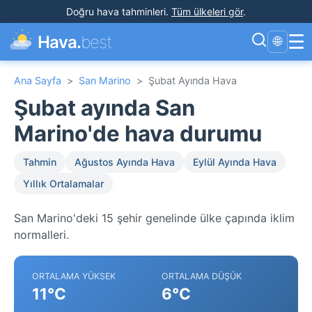
Doğru hava tahminleri
.
Tüm ülkeleri gör
.
☰
Hava.
best
🌐
Ana Sayfa
>
San Marino
>
Şubat Ayında Hava
Şubat ayında San
Marino'de hava durumu
Tahmin
Ağustos Ayında Hava
Eylül Ayında Hava
Yıllık Ortalamalar
San Marino'deki 15 şehir genelinde ülke çapında iklim
normalleri.
ORTALAMA YÜKSEK
ORTALAMA DÜŞÜK
11°C
6°C