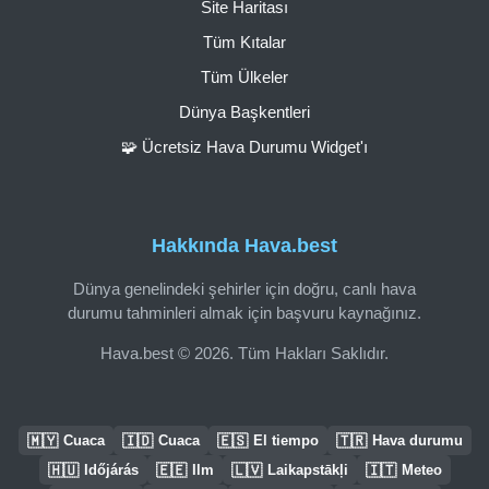
Site Haritası
Tüm Kıtalar
Tüm Ülkeler
Dünya Başkentleri
🧩 Ücretsiz Hava Durumu Widget'ı
Hakkında Hava.best
Dünya genelindeki şehirler için doğru, canlı hava
durumu tahminleri almak için başvuru kaynağınız.
Hava.best © 2026. Tüm Hakları Saklıdır.
🇲🇾
🇮🇩
🇪🇸
🇹🇷
Cuaca
Cuaca
El tiempo
Hava durumu
🇭🇺
🇪🇪
🇱🇻
🇮🇹
Időjárás
Ilm
Laikapstākļi
Meteo