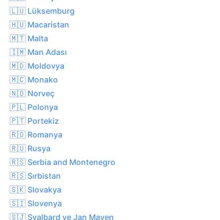
🇱🇺 Lüksemburg
🇭🇺 Macaristan
🇲🇹 Malta
🇮🇲 Man Adası
🇲🇩 Moldovya
🇲🇨 Monako
🇳🇴 Norveç
🇵🇱 Polonya
🇵🇹 Portekiz
🇷🇴 Romanya
🇷🇺 Rusya
🇷🇸 Serbia and Montenegro
🇷🇸 Sırbistan
🇸🇰 Slovakya
🇸🇮 Slovenya
🇸🇯 Svalbard ve Jan Mayen