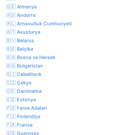
🇩🇪 Almanya
🇦🇩 Andorra
🇦🇱 Arnavutluk Cumhuriyeti
🇦🇹 Avusturya
🇧🇾 Belarus
🇧🇪 Belçika
🇧🇦 Bosna ve Hersek
🇧🇬 Bulgaristan
🇬🇮 Cebelitarık
🇨🇿 Çekya
🇩🇰 Danimarka
🇪🇪 Estonya
🇫🇴 Faroe Adaları
🇫🇮 Finlandiya
🇫🇷 Fransa
🇬🇬 Guernsey