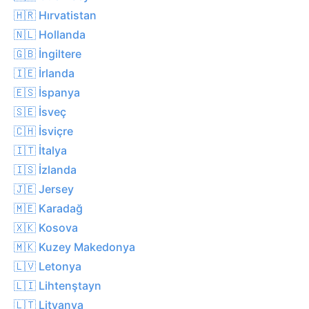
🇭🇷 Hırvatistan
🇳🇱 Hollanda
🇬🇧 İngiltere
🇮🇪 İrlanda
🇪🇸 İspanya
🇸🇪 İsveç
🇨🇭 İsviçre
🇮🇹 İtalya
🇮🇸 İzlanda
🇯🇪 Jersey
🇲🇪 Karadağ
🇽🇰 Kosova
🇲🇰 Kuzey Makedonya
🇱🇻 Letonya
🇱🇮 Lihtenştayn
🇱🇹 Litvanya