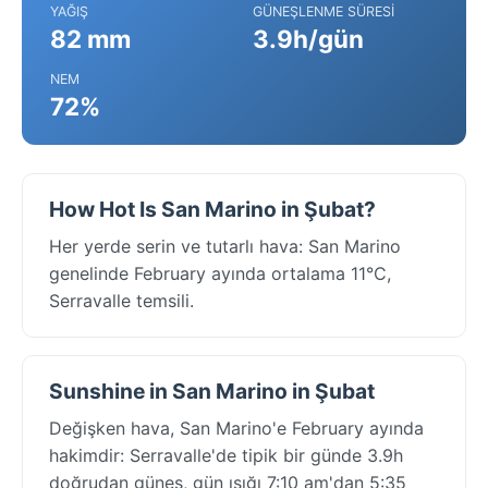
YAĞIŞ
GÜNEŞLENME SÜRESI
82 mm
3.9h/gün
NEM
72%
How Hot Is San Marino in Şubat?
Her yerde serin ve tutarlı hava: San Marino
genelinde February ayında ortalama 11°C,
Serravalle temsili.
Sunshine in San Marino in Şubat
Değişken hava, San Marino'e February ayında
hakimdir: Serravalle'de tipik bir günde 3.9h
doğrudan güneş, gün ışığı 7:10 am'dan 5:35