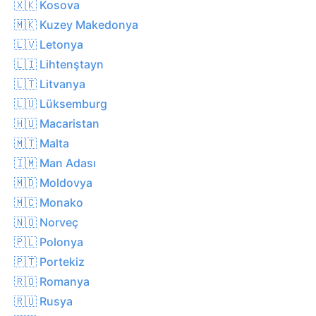
🇽🇰 Kosova
🇲🇰 Kuzey Makedonya
🇱🇻 Letonya
🇱🇮 Lihtenştayn
🇱🇹 Litvanya
🇱🇺 Lüksemburg
🇭🇺 Macaristan
🇲🇹 Malta
🇮🇲 Man Adası
🇲🇩 Moldovya
🇲🇨 Monako
🇳🇴 Norveç
🇵🇱 Polonya
🇵🇹 Portekiz
🇷🇴 Romanya
🇷🇺 Rusya