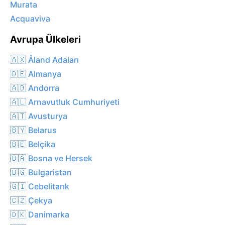
Murata
Acquaviva
Avrupa Ülkeleri
🇦🇽 Åland Adaları
🇩🇪 Almanya
🇦🇩 Andorra
🇦🇱 Arnavutluk Cumhuriyeti
🇦🇹 Avusturya
🇧🇾 Belarus
🇧🇪 Belçika
🇧🇦 Bosna ve Hersek
🇧🇬 Bulgaristan
🇬🇮 Cebelitarık
🇨🇿 Çekya
🇩🇰 Danimarka