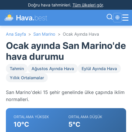
Doğru hava tahminleri
.
Tüm ülkeleri gör
.
☰
Hava.
best
🌐
Ana Sayfa
>
San Marino
>
Ocak Ayında Hava
Ocak ayında San Marino'de
hava durumu
Tahmin
Ağustos Ayında Hava
Eylül Ayında Hava
Yıllık Ortalamalar
San Marino'deki 15 şehir genelinde ülke çapında iklim
normalleri.
ORTALAMA YÜKSEK
ORTALAMA DÜŞÜK
10°C
5°C