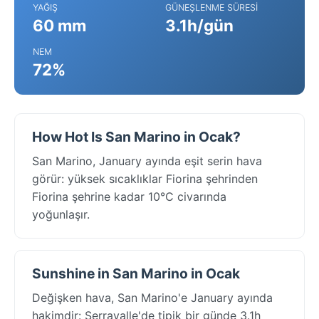
YAĞIŞ
GÜNEŞLENME SÜRESI
60 mm
3.1h/gün
NEM
72%
How Hot Is San Marino in Ocak?
San Marino, January ayında eşit serin hava
görür: yüksek sıcaklıklar Fiorina şehrinden
Fiorina şehrine kadar 10°C civarında
yoğunlaşır.
Sunshine in San Marino in Ocak
Değişken hava, San Marino'e January ayında
hakimdir: Serravalle'de tipik bir günde 3.1h