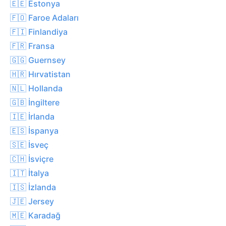
🇪🇪 Estonya
🇫🇴 Faroe Adaları
🇫🇮 Finlandiya
🇫🇷 Fransa
🇬🇬 Guernsey
🇭🇷 Hırvatistan
🇳🇱 Hollanda
🇬🇧 İngiltere
🇮🇪 İrlanda
🇪🇸 İspanya
🇸🇪 İsveç
🇨🇭 İsviçre
🇮🇹 İtalya
🇮🇸 İzlanda
🇯🇪 Jersey
🇲🇪 Karadağ