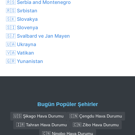
🇷🇸 Serbia and Montenegro
🇷🇸 Sırbistan
🇸🇰 Slovakya
🇸🇮 Slovenya
🇸🇯 Svalbard ve Jan Mayen
🇺🇦 Ukrayna
🇻🇦 Vatikan
🇬🇷 Yunanistan
Bugün Popüler Şehirler
🇺🇸 Şikago Hava Durumu
🇨🇳 Çengdu Hava Durumu
🇮🇷 Tahran Hava Durumu
🇨🇳 Zibo Hava Durumu
🇨🇳 Ningbo Hava Durumu