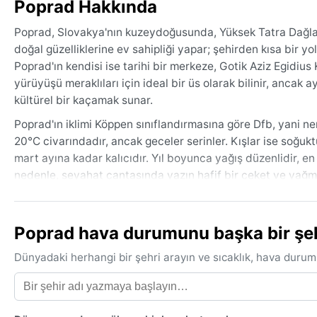
Poprad Hakkında
Poprad, Slovakya'nın kuzeydoğusunda, Yüksek Tatra Dağları'n
doğal güzelliklerine ev sahipliği yapar; şehirden kısa bir yol
Poprad'ın kendisi ise tarihi bir merkeze, Gotik Aziz Egidius 
yürüyüşü meraklıları için ideal bir üs olarak bilinir, ancak 
kültürel bir kaçamak sunar.
Poprad'ın iklimi Köppen sınıflandırmasına göre Dfb, yani nem
20°C civarındadır, ancak geceler serinler. Kışlar ise soğukt
mart ayına kadar kalıcıdır. Yıl boyunca yağış düzenlidir, en
nedenle, seyahat çantasında yazın hafif bir ceket ve yağmu
geçirmez bot, bere ve eldiven ihmal edilmemelidir. İlkbahar
En ideal seyahat zamanı, mayıs ayından eylül ayına kadar o
Poprad hava durumunu başka bir şehi
ihtimaliyle en dengeli havayı sunar. Kış ayları kayak ve kış s
Dünyadaki herhangi bir şehri arayın ve sıcaklık, hava durum