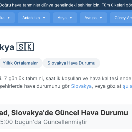
Doğru hava tahminleri
dünya genelindeki şehirler için
.
Tüm ülkeleri gör
ika
Antarktika
Asya
Avrupa
Güney Am
▼
▼
▼
▼
kya 🇸🇰
Yıllık Ortalamalar
Slovakya Hava Durumu
7 günlük tahmini, saatlik koşulları ve hava kalitesi ende
ehirlerde hava durumunu gör
Slovakya
, veya göz at
şu 
ad, Slovakya'de Güncel Hava Durumu
15:00 bugün'da Güncellenmiştir