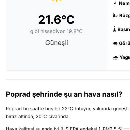
💧
Nem
21.6°C
🌬️
Rüzg
🌡️
Basın
gibi hissediyor 19.8°C
Güneşli
👁️
Görü
🌧️
Yağı
Poprad şehrinde şu an hava nasıl?
Poprad bu saatte hoş bir 22°C tutuyor, yukarıda güneşli. 
biraz altında, 20°C civarında.
Hava kalitesi şu anda iyi (US EPA endeksi 1, PM2.5 5) — 