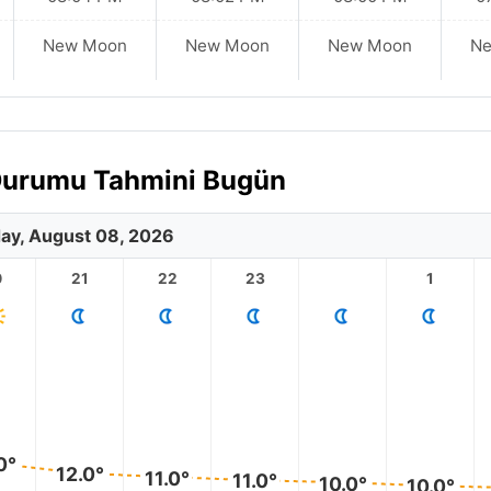
New Moon
New Moon
New Moon
N
 Durumu Tahmini Bugün
ay, August 08, 2026
0
21
22
23
1
0°
12.0°
11.0°
11.0°
10.0°
10.0°