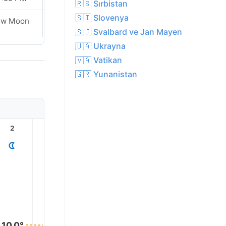
🇷🇸 Sırbistan
🇸🇮 Slovenya
Waxing
ew Moon
Crescent
🇸🇯 Svalbard ve Jan Mayen
🇺🇦 Ukrayna
🇻🇦 Vatikan
🇬🇷 Yunanistan
2
3
4
5
6
7
14.0°
10.0°
10.0°
9.0°