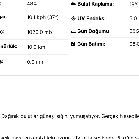
:
48%
☁️
Bulut Kaplama:
19%
ar:
10.1 kph (37°)
☀️
UV Endeksi:
5.0
🌅
Gün Doğumu:
05:
ç:
1020.0 mb
🌇
Gün Batımı:
08:
nürlük:
10.0 km
ş:
0.0 mm
Dağınık bulutlar güneş ışığını yumuşatıyor. Gerçek hissedile
açık hava egzersizi için uygun. UV orta seviyede, 5; öğle s