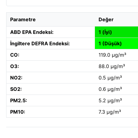
Parametre
Değer
ABD EPA Endeksi:
1 (İyi)
İngiltere DEFRA Endeksi:
1 (Düşük)
CO:
119.0 µg/m³
O3:
88.0 µg/m³
NO2:
0.5 µg/m³
SO2:
0.6 µg/m³
PM2.5:
5.2 µg/m³
PM10:
7.3 µg/m³