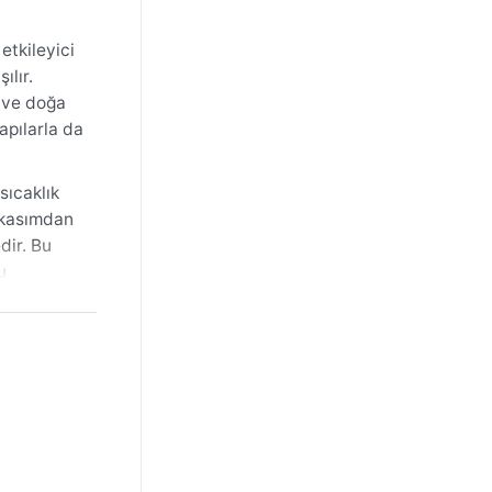
etkileyici
ılır.
k ve doğa
apılarla da
sıcaklık
e kasımdan
dir. Bu
u
ağış
is, öz