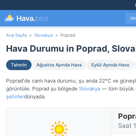
Hava.
best
Afr
Ana Sayfa
>
Slovakya
>
Poprad
Hava Durumu in Poprad, Slova
Tahmin
Ağustos Ayında Hava
Eylül Ayında Hava
Poprad'de canlı hava durumu, şu anda 22°C ve güneşli. 
görüntüle. Poprad şu bölgede
Slovakya
— tüm büyük ş
şehirler
dünyada.
Popr
Saat 