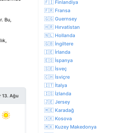
🇫🇮 Finlandiya
🇫🇷 Fransa
🇬🇬 Guernsey
r. Bu,
🇭🇷 Hırvatistan
🇳🇱 Hollanda
ık,
🇬🇧 İngiltere
🇮🇪 İrlanda
🇪🇸 İspanya
🇸🇪 İsveç
🇨🇭 İsviçre
🇮🇹 İtalya
🇮🇸 İzlanda
r 13. Ağu
Cum 14. Ağu
🇯🇪 Jersey
🇲🇪 Karadağ
🇽🇰 Kosova
🇲🇰 Kuzey Makedonya