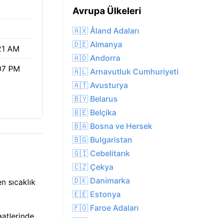
Avrupa Ülkeleri
🇦🇽 Åland Adaları
🇩🇪 Almanya
21 AM
🇦🇩 Andorra
07 PM
🇦🇱 Arnavutluk Cumhuriyeti
🇦🇹 Avusturya
🇧🇾 Belarus
🇧🇪 Belçika
🇧🇦 Bosna ve Hersek
🇧🇬 Bulgaristan
🇬🇮 Cebelitarık
🇨🇿 Çekya
🇩🇰 Danimarka
n sıcaklık
🇪🇪 Estonya
🇫🇴 Faroe Adaları
aatlerinde