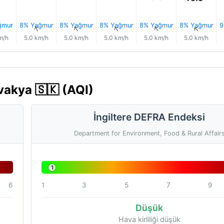
ğmur
8% Yağmur
8% Yağmur
8% Yağmur
8% Yağmur
8% Yağmur
9
↑
↑
↑
↑
↑
↑
m/h
5.0 km/h
5.0 km/h
5.0 km/h
5.0 km/h
5.0 km/h
vakya 🇸🇰 (AQI)
İngiltere DEFRA Endeksi
Department for Environment, Food & Rural Affair
1
6
1
3
5
7
9
Düşük
Hava kirliliği düşük