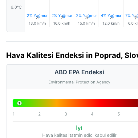
6.0°C
2% Yağmur
2% Yağmur
2% Yağmur
4% Yağmur
7% Ya
↑
↑
↑
↑
13.0 km/h
16.0 km/h
15.0 km/h
12.0 km/h
6.0 k
Hava Kalitesi Endeksi in Poprad, Slo
ABD EPA Endeksi
Environmental Protection Agency
1
1
2
3
4
5
İyi
Hava kalitesi tatmin edici kabul edilir