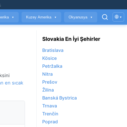
.
🌐
erika
Kuzey Amerika
Okyanusya
▾
▼
▼
▼
Slovakia En İyi Şehirler
Bratislava
Kösice
Petržalka
Nitra
ksini
Prešov
an en sıcak
Žilina
Banská Bystrica
Trnava
Trenčín
Poprad