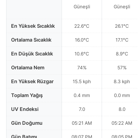
Güneşli
Güneşli
En Yüksek Sıcaklık
22.6°C
26.1°C
Ortalama Sıcaklık
16.0°C
17.1°C
En Düşük Sıcaklık
10.6°C
8.9°C
Ortalama Nem
74%
57%
En Yüksek Rüzgar
15.5 kph
8.3 kph
Toplam Yağış
0.4 mm
0.0 mm
UV Endeksi
7.0
8.0
Gün Doğumu
05:21 AM
05:22 AM
Gün Batımı
08:07 PM
08:05 PM