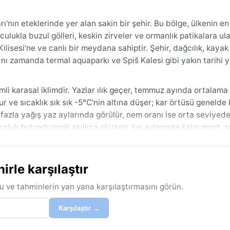
ın eteklerinde yer alan sakin bir şehir. Bu bölge, ülkenin en 
culukla buzul gölleri, keskin zirveler ve ormanlık patikalara ulaş
Kilisesi'ne ve canlı bir meydana sahiptir. Şehir, dağcılık, kaya
aynı zamanda termal aquaparkı ve Spiš Kalesi gibi yakın tarihi y
li karasal iklimdir. Yazlar ılık geçer, temmuz ayında ortalama 
ur ve sıcaklık sık sık -5°C'nin altına düşer; kar örtüsü geneld
 fazla yağış yaz aylarında görülür, nem oranı ise orta seviyede
rluk bulundurmak akıllıca olurken, kış aylarında kalın mont, s
 ve sonbaharda kat kat giyinmek en iyisidir.
lan dönemdir. Bu aylar, ılıman sıcaklıklar ve nispeten düşük y
rle karşılaştır
porları için caziptir, ancak yoğun kar yağışı ve sık sık oluşan s
u ve tahminlerin yan yana karşılaştırmasını görün.
Karşılaştır →