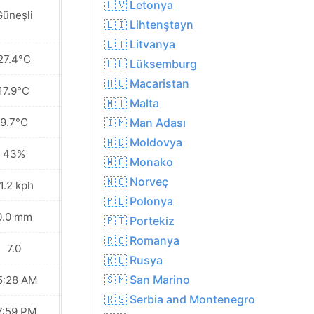
🇱🇻 Letonya
Güneşli
Güneşli
🇱🇮 Lihtenştayn
🇱🇹 Litvanya
27.4°C
31.0°C
🇱🇺 Lüksemburg
🇭🇺 Macaristan
17.9°C
22.0°C
🇲🇹 Malta
9.7°C
13.8°C
🇮🇲 Man Adası
🇲🇩 Moldovya
43%
44%
🇲🇨 Monako
🇳🇴 Norveç
1.2 kph
10.8 kph
🇵🇱 Polonya
0.0 mm
0.0 mm
🇵🇹 Portekiz
🇷🇴 Romanya
7.0
8.0
🇷🇺 Rusya
🇸🇲 San Marino
5:28 AM
05:29 AM
🇷🇸 Serbia and Montenegro
7:59 PM
07:57 PM