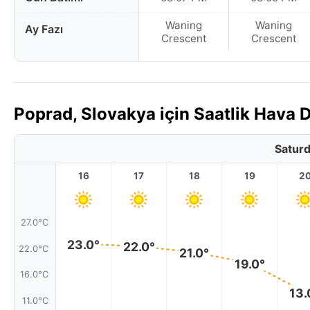
Waning
Waning
Ay Fazı
Crescent
Crescent
Poprad, Slovakya için Saatlik Hava
Saturd
16
17
18
19
2
27.0°C
23.0°
22.0°
22.0°C
21.0°
19.0°
16.0°C
13.
11.0°C