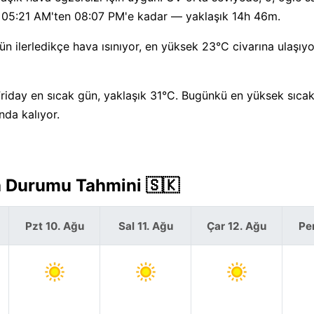
n 05:21 AM'ten 08:07 PM'e kadar — yaklaşık 14h 46m.
 ilerledikçe hava ısınıyor, en yüksek 23°C civarına ulaşıyo
Friday en sıcak gün, yaklaşık 31°C. Bugünkü en yüksek sıcakl
nda kalıyor.
a Durumu Tahmini 🇸🇰
Pzt 10. Ağu
Sal 11. Ağu
Çar 12. Ağu
Pe