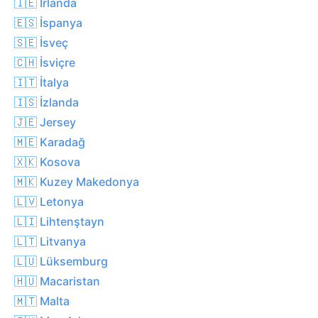
🇮🇪 İrlanda
🇪🇸 İspanya
🇸🇪 İsveç
🇨🇭 İsviçre
🇮🇹 İtalya
🇮🇸 İzlanda
🇯🇪 Jersey
🇲🇪 Karadağ
🇽🇰 Kosova
🇲🇰 Kuzey Makedonya
🇱🇻 Letonya
🇱🇮 Lihtenştayn
🇱🇹 Litvanya
🇱🇺 Lüksemburg
🇭🇺 Macaristan
🇲🇹 Malta