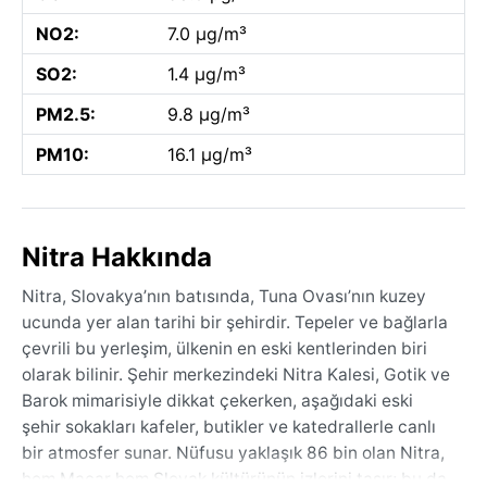
NO2:
7.0 µg/m³
SO2:
1.4 µg/m³
PM2.5:
9.8 µg/m³
PM10:
16.1 µg/m³
Nitra Hakkında
Nitra, Slovakya’nın batısında, Tuna Ovası’nın kuzey
ucunda yer alan tarihi bir şehirdir. Tepeler ve bağlarla
çevrili bu yerleşim, ülkenin en eski kentlerinden biri
olarak bilinir. Şehir merkezindeki Nitra Kalesi, Gotik ve
Barok mimarisiyle dikkat çekerken, aşağıdaki eski
şehir sokakları kafeler, butikler ve katedrallerle canlı
bir atmosfer sunar. Nüfusu yaklaşık 86 bin olan Nitra,
hem Macar hem Slovak kültürünün izlerini taşır; bu da