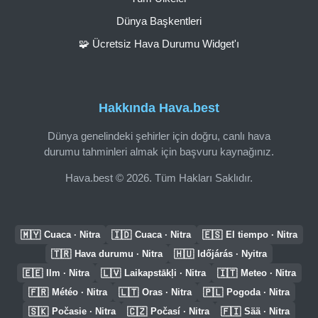
Dünya Başkentleri
🧩 Ücretsiz Hava Durumu Widget'ı
Hakkında Hava.best
Dünya genelindeki şehirler için doğru, canlı hava
durumu tahminleri almak için başvuru kaynağınız.
Hava.best © 2026. Tüm Hakları Saklıdır.
🇲🇾
🇮🇩
🇪🇸
Cuaca · Nitra
Cuaca · Nitra
El tiempo · Nitra
🇹🇷
🇭🇺
Hava durumu · Nitra
Időjárás · Nyitra
🇪🇪
🇱🇻
🇮🇹
Ilm · Nitra
Laikapstākļi · Nitra
Meteo · Nitra
🇫🇷
🇱🇹
🇵🇱
Météo · Nitra
Oras · Nitra
Pogoda · Nitra
🇸🇰
🇨🇿
🇫🇮
Počasie · Nitra
Počasí · Nitra
Sää · Nitra