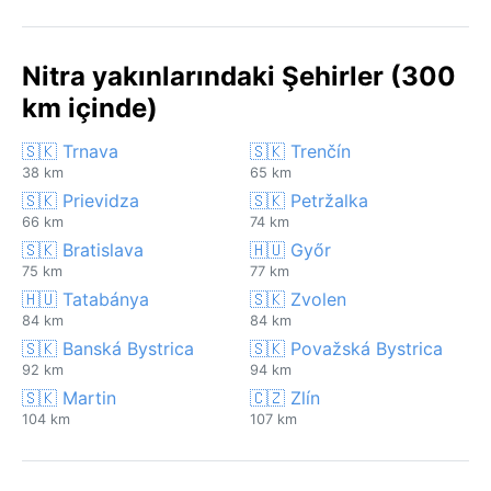
Nitra yakınlarındaki Şehirler (300
km içinde)
🇸🇰 Trnava
🇸🇰 Trenčín
38 km
65 km
🇸🇰 Prievidza
🇸🇰 Petržalka
66 km
74 km
🇸🇰 Bratislava
🇭🇺 Győr
75 km
77 km
🇭🇺 Tatabánya
🇸🇰 Zvolen
84 km
84 km
🇸🇰 Banská Bystrica
🇸🇰 Považská Bystrica
92 km
94 km
🇸🇰 Martin
🇨🇿 Zlín
104 km
107 km