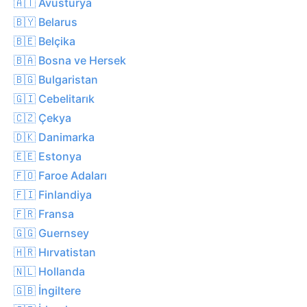
🇦🇹 Avusturya
🇧🇾 Belarus
🇧🇪 Belçika
🇧🇦 Bosna ve Hersek
🇧🇬 Bulgaristan
🇬🇮 Cebelitarık
🇨🇿 Çekya
🇩🇰 Danimarka
🇪🇪 Estonya
🇫🇴 Faroe Adaları
🇫🇮 Finlandiya
🇫🇷 Fransa
🇬🇬 Guernsey
🇭🇷 Hırvatistan
🇳🇱 Hollanda
🇬🇧 İngiltere