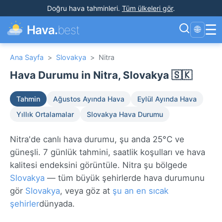
Doğru hava tahminleri
.
Tüm ülkeleri gör
.
☰
Hava.
best
🌐
Ana Sayfa
>
Slovakya
>
Nitra
Hava Durumu in Nitra, Slovakya 🇸🇰
Tahmin
Ağustos Ayında Hava
Eylül Ayında Hava
Yıllık Ortalamalar
Slovakya Hava Durumu
Nitra'de canlı hava durumu, şu anda 25°C ve
güneşli. 7 günlük tahmini, saatlik koşulları ve hava
kalitesi endeksini görüntüle. Nitra şu bölgede
Slovakya
— tüm büyük şehirlerde hava durumunu
gör
Slovakya
, veya göz at
şu an en sıcak
şehirler
dünyada.