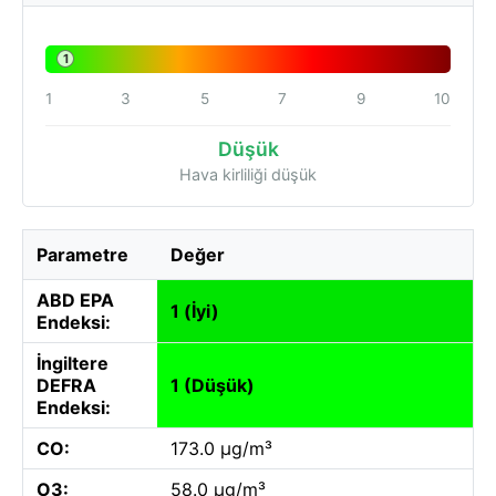
1
1
3
5
7
9
10
Düşük
Hava kirliliği düşük
Parametre
Değer
ABD EPA
1 (İyi)
Endeksi:
İngiltere
DEFRA
1 (Düşük)
Endeksi:
CO:
173.0 µg/m³
O3:
58.0 µg/m³