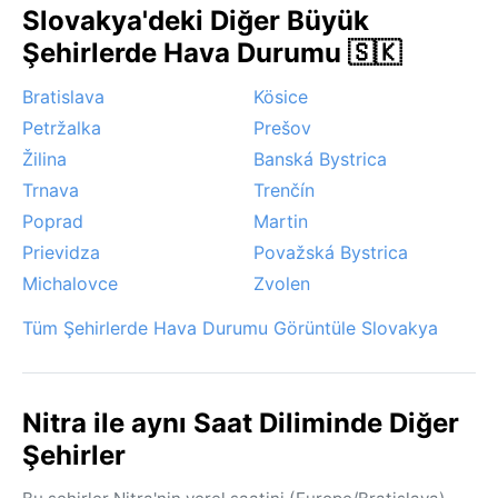
Slovakya'deki Diğer Büyük
sakin bir atmosfer ve karla kaplı kale manzarası sunar.
Şehirlerde Hava Durumu 🇸🇰
Dikkat çeken hava olayları arasında kış sisleri ve
vadilerde oluşan soğuk hava cepleri sayılabilir; bölge
Bratislava
Kösice
kasırga, muson ya da sirocco gibi ekstrem olaylardan
Petržalka
Prešov
uzaktır. Kar erimesi ilkbaharda bazı derelerde
taşkınlara yol açabilir ancak bu genelde hafif
Žilina
Banská Bystrica
seyreder.
Trnava
Trenčín
Poprad
Martin
Prievidza
Považská Bystrica
Michalovce
Zvolen
Tüm Şehirlerde Hava Durumu Görüntüle Slovakya
Nitra ile aynı Saat Diliminde Diğer
Şehirler