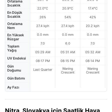
Ortalama
Sıcaklık
22.0°C
20.9°C
17.4°C
En Düşük
Sıcaklık
26%
54%
42%
Ortalama
27.4 kph
27.4 kph
20.2 kph
Nem
0.0 mm
0.0 mm
0.0 mm
En Yüksek
Rüzgar
7.0
6.0
7.0
Toplam
Yağış
05:29 AM
05:31 AM
05:32 AM
0
UV Endeksi
08:17 PM
08:15 PM
08:14 PM
Gün
Waning
Waning
Last Quarter
Doğumu
Crescent
Crescent
Gün Batımı
Ay Fazı
Nitra, Slovakya için Saatlik Hava