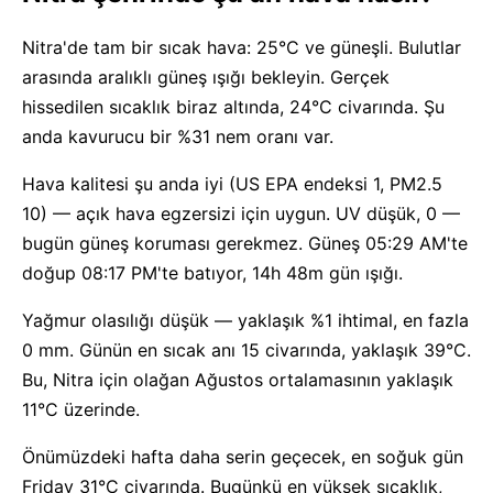
Nitra'de tam bir sıcak hava: 25°C ve güneşli. Bulutlar
arasında aralıklı güneş ışığı bekleyin. Gerçek
hissedilen sıcaklık biraz altında, 24°C civarında. Şu
anda kavurucu bir %31 nem oranı var.
Hava kalitesi şu anda iyi (US EPA endeksi 1, PM2.5
10) — açık hava egzersizi için uygun. UV düşük, 0 —
bugün güneş koruması gerekmez. Güneş 05:29 AM'te
doğup 08:17 PM'te batıyor, 14h 48m gün ışığı.
Yağmur olasılığı düşük — yaklaşık %1 ihtimal, en fazla
0 mm. Günün en sıcak anı 15 civarında, yaklaşık 39°C.
Bu, Nitra için olağan Ağustos ortalamasının yaklaşık
11°C üzerinde.
Önümüzdeki hafta daha serin geçecek, en soğuk gün
Friday 31°C civarında. Bugünkü en yüksek sıcaklık,