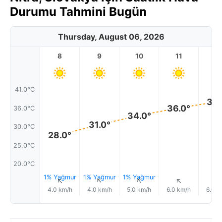
Durumu Tahmini Bugün
Thursday, August 06, 2026
8
9
10
11
1
41.0°C
38.
36.0°
36.0°C
34.0°
31.0°
30.0°C
28.0°
25.0°C
20.0°C
1% Yağmur
1% Yağmur
1% Yağmur
↑
↑
↑
↑
4.0 km/h
4.0 km/h
5.0 km/h
6.0 km/h
6.0 k