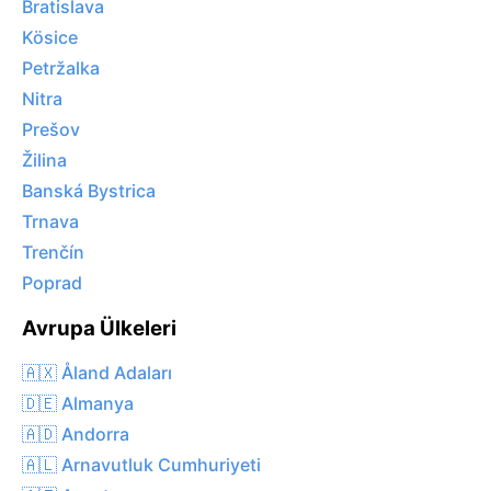
Bratislava
Kösice
Petržalka
Nitra
Prešov
Žilina
Banská Bystrica
Trnava
Trenčín
Poprad
Avrupa Ülkeleri
🇦🇽 Åland Adaları
🇩🇪 Almanya
🇦🇩 Andorra
🇦🇱 Arnavutluk Cumhuriyeti