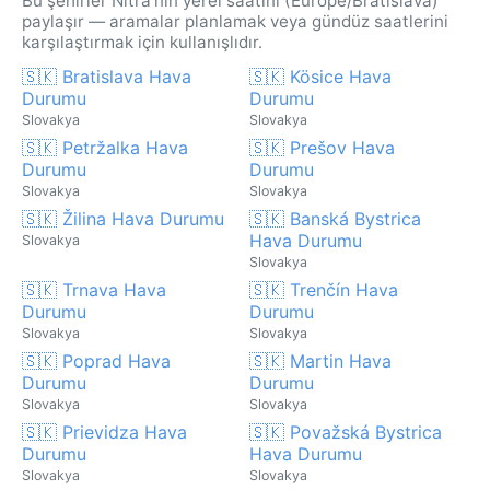
Bu şehirler Nitra'nin yerel saatini (Europe/Bratislava)
paylaşır — aramalar planlamak veya gündüz saatlerini
karşılaştırmak için kullanışlıdır.
🇸🇰 Bratislava Hava
🇸🇰 Kösice Hava
Durumu
Durumu
Slovakya
Slovakya
🇸🇰 Petržalka Hava
🇸🇰 Prešov Hava
Durumu
Durumu
Slovakya
Slovakya
🇸🇰 Žilina Hava Durumu
🇸🇰 Banská Bystrica
Hava Durumu
Slovakya
Slovakya
🇸🇰 Trnava Hava
🇸🇰 Trenčín Hava
Durumu
Durumu
Slovakya
Slovakya
🇸🇰 Poprad Hava
🇸🇰 Martin Hava
Durumu
Durumu
Slovakya
Slovakya
🇸🇰 Prievidza Hava
🇸🇰 Považská Bystrica
Durumu
Hava Durumu
Slovakya
Slovakya