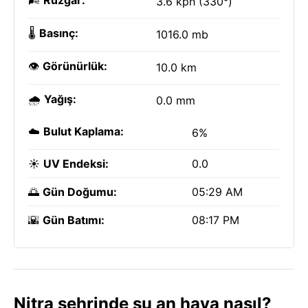
🌬️
Rüzgar:
3.6 kph (330°)
🌡️
Basınç:
1016.0 mb
👁️
Görünürlük:
10.0 km
🌧️
Yağış:
0.0 mm
☁️
Bulut Kaplama:
6%
☀️
UV Endeksi:
0.0
🌅
Gün Doğumu:
05:29 AM
🌇
Gün Batımı:
08:17 PM
Nitra şehrinde şu an hava nasıl?