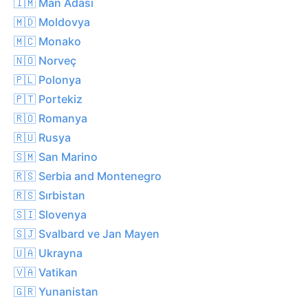
🇮🇲 Man Adası
🇲🇩 Moldovya
🇲🇨 Monako
🇳🇴 Norveç
🇵🇱 Polonya
🇵🇹 Portekiz
🇷🇴 Romanya
🇷🇺 Rusya
🇸🇲 San Marino
🇷🇸 Serbia and Montenegro
🇷🇸 Sırbistan
🇸🇮 Slovenya
🇸🇯 Svalbard ve Jan Mayen
🇺🇦 Ukrayna
🇻🇦 Vatikan
🇬🇷 Yunanistan