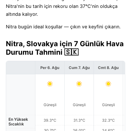
Nitra'nin bu tarih için rekoru olan 37°C'nin oldukça
altında kalıyor.
Nitra bugün ideal koşullar — çıkın ve keyfini çıkarın.
Nitra, Slovakya için 7 Günlük Hava
Durumu Tahmini 🇸🇰
Per 6. Ağu
Cum 7. Ağu
Cmt 8. Ağu
P
Güneşli
Güneşli
Güneşli
En Yüksek
39.3°C
31.3°C
32.3°C
Sıcaklık
30.7°C
26.0°C
24.6°C