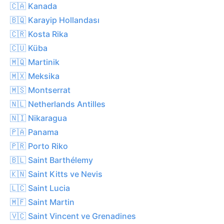
🇨🇦 Kanada
🇧🇶 Karayip Hollandası
🇨🇷 Kosta Rika
🇨🇺 Küba
🇲🇶 Martinik
🇲🇽 Meksika
🇲🇸 Montserrat
🇳🇱 Netherlands Antilles
🇳🇮 Nikaragua
🇵🇦 Panama
🇵🇷 Porto Riko
🇧🇱 Saint Barthélemy
🇰🇳 Saint Kitts ve Nevis
🇱🇨 Saint Lucia
🇲🇫 Saint Martin
🇻🇨 Saint Vincent ve Grenadines