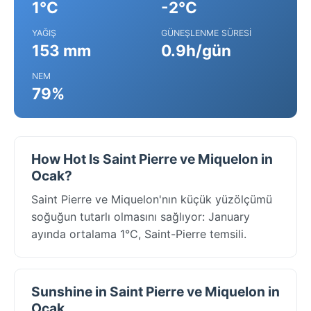
1°C
-2°C
YAĞIŞ
GÜNEŞLENME SÜRESI
153 mm
0.9h/gün
NEM
79%
How Hot Is Saint Pierre ve Miquelon in
Ocak?
Saint Pierre ve Miquelon'nın küçük yüzölçümü
soğuğun tutarlı olmasını sağlıyor: January
ayında ortalama 1°C, Saint-Pierre temsili.
Sunshine in Saint Pierre ve Miquelon in
Ocak