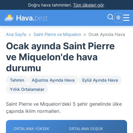
Doğru hava tahminleri
.
Tüm ülkeleri gör
.
☰
Hava.
best
🌐
Ana Sayfa
>
Saint Pierre ve Miquelon
>
Ocak Ayında Hava
Ocak ayında Saint Pierre
ve Miquelon'de hava
durumu
Tahmin
Ağustos Ayında Hava
Eylül Ayında Hava
Yıllık Ortalamalar
Saint Pierre ve Miquelon'deki 5 şehir genelinde ülke
çapında iklim normalleri.
ORTALAMA YÜKSEK
ORTALAMA DÜŞÜK