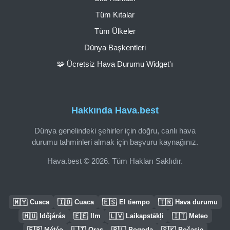
Tüm Kıtalar
Tüm Ülkeler
Dünya Başkentleri
🧩 Ücretsiz Hava Durumu Widget'ı
Hakkında Hava.best
Dünya genelindeki şehirler için doğru, canlı hava
durumu tahminleri almak için başvuru kaynağınız.
Hava.best © 2026. Tüm Hakları Saklıdır.
🇲🇾
🇮🇩
🇪🇸
🇹🇷
Cuaca
Cuaca
El tiempo
Hava durumu
🇭🇺
🇪🇪
🇱🇻
🇮🇹
Időjárás
Ilm
Laikapstākļi
Meteo
🇫🇷
🇱🇹
🇵🇱
🇸🇰
Météo
Oras
Pogoda
Počasie