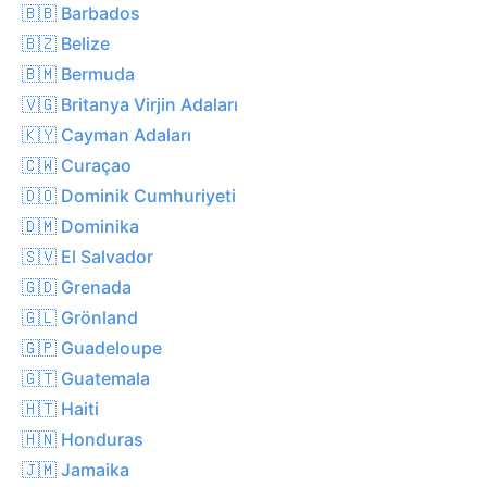
🇧🇧 Barbados
🇧🇿 Belize
🇧🇲 Bermuda
🇻🇬 Britanya Virjin Adaları
🇰🇾 Cayman Adaları
🇨🇼 Curaçao
🇩🇴 Dominik Cumhuriyeti
🇩🇲 Dominika
🇸🇻 El Salvador
🇬🇩 Grenada
🇬🇱 Grönland
🇬🇵 Guadeloupe
🇬🇹 Guatemala
🇭🇹 Haiti
🇭🇳 Honduras
🇯🇲 Jamaika