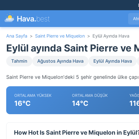
Hava.
best
Afr
Ana Sayfa
>
Saint Pierre ve Miquelon
>
Eylül Ayında Hava
Eylül ayında Saint Pierre v
Tahmin
Ağustos Ayında Hava
Eylül Ayında Hava
Saint Pierre ve Miquelon'deki 5 şehir genelinde ülke çapı
ORTALAMA YÜKSEK
ORTALAMA DÜŞÜK
YAĞI
16°C
14°C
11
How Hot Is Saint Pierre ve Miquelon in Eylül