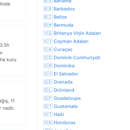
🇧🇸 Bahama
linde
🇧🇧 Barbados
🇧🇿 Belize
🇧🇲 Bermuda
🇻🇬 Britanya Virjin Adaları
🇰🇾 Cayman Adaları
 3.5h
🇨🇼 Curaçao
lu
🇩🇴 Dominik Cumhuriyeti
aha kuru
🇩🇲 Dominika
🇸🇻 El Salvador
🇬🇩 Grenada
🇬🇱 Grönland
🇬🇵 Guadeloupe
ğış, 11
🇬🇹 Guatemala
 nadir.
🇭🇹 Haiti
🇭🇳 Honduras