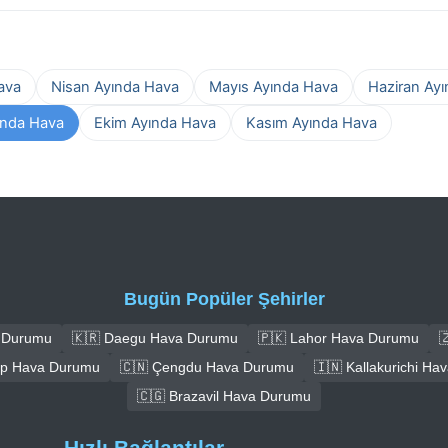
ava
Nisan Ayında Hava
Mayıs Ayında Hava
Haziran Ay
ında Hava
Ekim Ayında Hava
Kasım Ayında Hava
Bugün Popüler Şehirler
a Durumu
🇰🇷 Daegu Hava Durumu
🇵🇰 Lahor Hava Durumu

ep Hava Durumu
🇨🇳 Çengdu Hava Durumu
🇮🇳 Kallakurichi H
🇨🇬 Brazavil Hava Durumu
Hızlı Bağlantılar