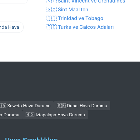
🇻🇨 Saint Vincent ve Grenadines
🇸🇽 Sint Maarten
🇹🇹 Trinidad ve Tobago
🇹🇨 Turks ve Caicos Adaları
ında Hava
🇦 Soweto Hava Durumu
🇦🇪 Dubai Hava Durumu
ava Durumu
🇲🇽 Iztapalapa Hava Durumu
Hava Sıcaklıkları