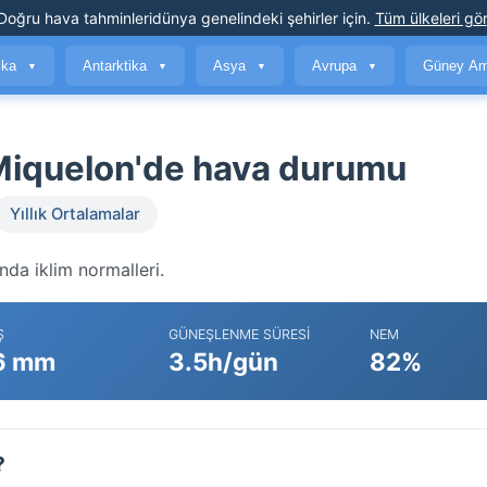
Doğru hava tahminleri
dünya genelindeki şehirler için
.
Tüm ülkeleri gör
ika
Antarktika
Asya
Avrupa
Güney Am
▼
▼
▼
▼
e Miquelon'de hava durumu
Yıllık Ortalamalar
nda iklim normalleri.
Ş
GÜNEŞLENME SÜRESI
NEM
6 mm
3.5h/gün
82%
?