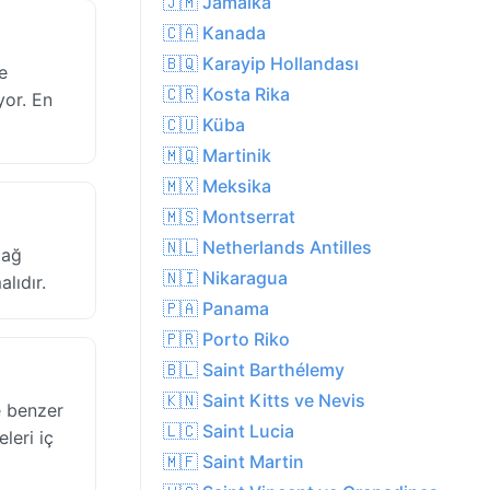
🇯🇲 Jamaika
🇨🇦 Kanada
🇧🇶 Karayip Hollandası
e
🇨🇷 Kosta Rika
yor. En
🇨🇺 Küba
🇲🇶 Martinik
🇲🇽 Meksika
🇲🇸 Montserrat
🇳🇱 Netherlands Antilles
dağ
🇳🇮 Nikaragua
lıdır.
🇵🇦 Panama
🇵🇷 Porto Riko
🇧🇱 Saint Barthélemy
🇰🇳 Saint Kitts ve Nevis
e benzer
🇱🇨 Saint Lucia
leri iç
🇲🇫 Saint Martin