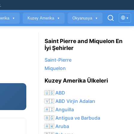
.
🌐
erika
Kuzey Amerika
Okyanusya
▾
▼
▼
▼
Saint Pierre and Miquelon En
İyi Şehirler
Saint-Pierre
Miquelon
Kuzey Amerika Ülkeleri
🇺🇸 ABD
🇻🇮 ABD Virjin Adaları
🇦🇮 Anguilla
🇦🇬 Antigua ve Barbuda
🇦🇼 Aruba