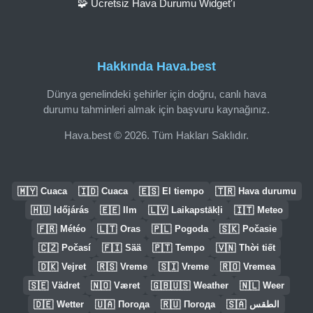
🧩 Ücretsiz Hava Durumu Widget'ı
Hakkında Hava.best
Dünya genelindeki şehirler için doğru, canlı hava
durumu tahminleri almak için başvuru kaynağınız.
Hava.best © 2026. Tüm Hakları Saklıdır.
🇲🇾
🇮🇩
🇪🇸
🇹🇷
Cuaca
Cuaca
El tiempo
Hava durumu
🇭🇺
🇪🇪
🇱🇻
🇮🇹
Időjárás
Ilm
Laikapstākļi
Meteo
🇫🇷
🇱🇹
🇵🇱
🇸🇰
Météo
Oras
Pogoda
Počasie
🇨🇿
🇫🇮
🇵🇹
🇻🇳
Počasí
Sää
Tempo
Thời tiết
🇩🇰
🇷🇸
🇸🇮
🇷🇴
Vejret
Vreme
Vreme
Vremea
🇸🇪
🇳🇴
🇬🇧🇺🇸
🇳🇱
Vädret
Været
Weather
Weer
🇩🇪
🇺🇦
🇷🇺
🇸🇦
Wetter
Погода
Погода
الطقس