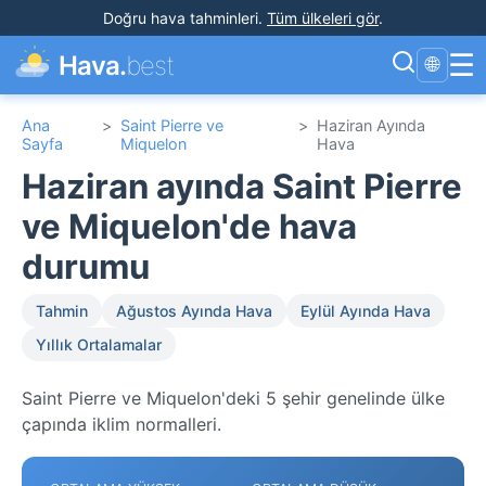
Doğru hava tahminleri
.
Tüm ülkeleri gör
.
☰
Hava.
best
🌐
Ana
>
Saint Pierre ve
>
Haziran Ayında
Sayfa
Miquelon
Hava
Haziran ayında Saint Pierre
ve Miquelon'de hava
durumu
Tahmin
Ağustos Ayında Hava
Eylül Ayında Hava
Yıllık Ortalamalar
Saint Pierre ve Miquelon'deki 5 şehir genelinde ülke
çapında iklim normalleri.