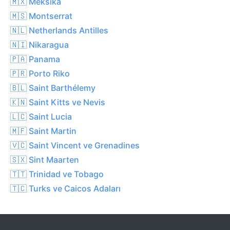
🇲🇽 Meksika
🇲🇸 Montserrat
🇳🇱 Netherlands Antilles
🇳🇮 Nikaragua
🇵🇦 Panama
🇵🇷 Porto Riko
🇧🇱 Saint Barthélemy
🇰🇳 Saint Kitts ve Nevis
🇱🇨 Saint Lucia
🇲🇫 Saint Martin
🇻🇨 Saint Vincent ve Grenadines
🇸🇽 Sint Maarten
🇹🇹 Trinidad ve Tobago
🇹🇨 Turks ve Caicos Adaları