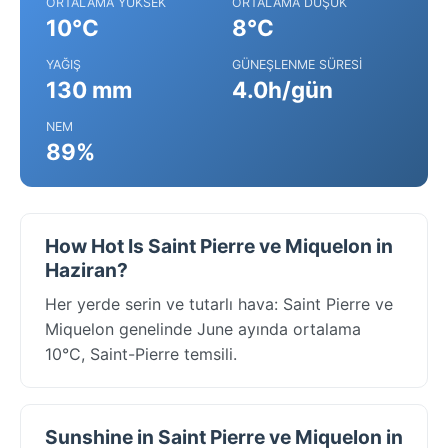
ORTALAMA YÜKSEK
ORTALAMA DÜŞÜK
10°C
8°C
YAĞIŞ
GÜNEŞLENME SÜRESI
130 mm
4.0h/gün
NEM
89%
How Hot Is Saint Pierre ve Miquelon in
Haziran?
Her yerde serin ve tutarlı hava: Saint Pierre ve
Miquelon genelinde June ayında ortalama
10°C, Saint-Pierre temsili.
Sunshine in Saint Pierre ve Miquelon in