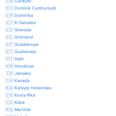
🇨🇼 Curaçao
🇩🇴 Dominik Cumhuriyeti
🇩🇲 Dominika
🇸🇻 El Salvador
🇬🇩 Grenada
🇬🇱 Grönland
🇬🇵 Guadeloupe
🇬🇹 Guatemala
🇭🇹 Haiti
🇭🇳 Honduras
🇯🇲 Jamaika
🇨🇦 Kanada
🇧🇶 Karayip Hollandası
🇨🇷 Kosta Rika
🇨🇺 Küba
🇲🇶 Martinik