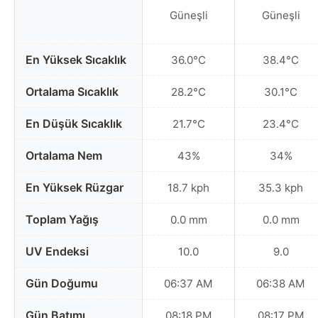
Güneşli
Güneşli
En Yüksek Sıcaklık
36.0°C
38.4°C
Ortalama Sıcaklık
28.2°C
30.1°C
En Düşük Sıcaklık
21.7°C
23.4°C
Ortalama Nem
43%
34%
En Yüksek Rüzgar
18.7 kph
35.3 kph
Toplam Yağış
0.0 mm
0.0 mm
UV Endeksi
10.0
9.0
Gün Doğumu
06:37 AM
06:38 AM
Gün Batımı
08:18 PM
08:17 PM