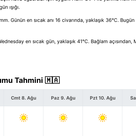
ün ışığı.
0 mm. Günün en sıcak anı 16 civarında, yaklaşık 36°C. Bugü
 Wednesday en sıcak gün, yaklaşık 41°C. Bağlam açısından,
umu Tahmini 🇲🇦
Cmt 8. Ağu
Paz 9. Ağu
Pzt 10. Ağu
Sa