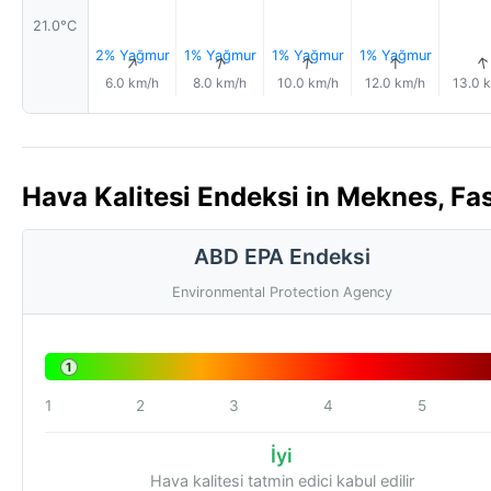
21.0°C
2% Yağmur
1% Yağmur
1% Yağmur
1% Yağmur
↑
↑
↑
↑
6.0 km/h
8.0 km/h
10.0 km/h
12.0 km/h
13.0 
Hava Kalitesi Endeksi in Meknes, Fas
ABD EPA Endeksi
Environmental Protection Agency
1
1
2
3
4
5
İyi
Hava kalitesi tatmin edici kabul edilir