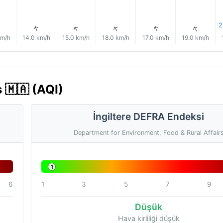
2
↑
↑
↑
↑
↑
↑
km/h
14.0 km/h
15.0 km/h
18.0 km/h
17.0 km/h
19.0 km/h
 🇲🇦 (AQI)
İngiltere DEFRA Endeksi
Department for Environment, Food & Rural Affair
1
6
1
3
5
7
9
Düşük
Hava kirliliği düşük