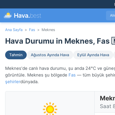
Hava.
best
Afr
Ana Sayfa
>
Fas
>
Meknes
Hava Durumu in Meknes, Fas 
Tahmin
Ağustos Ayında Hava
Eylül Ayında Hava
Meknes'de canlı hava durumu, şu anda 24°C ve güneşli. 
görüntüle. Meknes şu bölgede
Fas
— tüm büyük şehir
şehirler
dünyada.
Mekn
Saat 