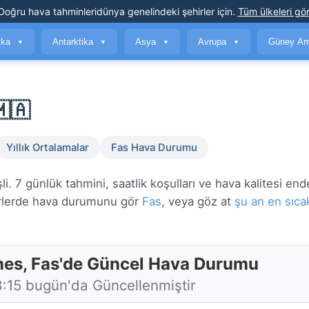
Doğru hava tahminleri
dünya genelindeki şehirler için
.
Tüm ülkeleri gör
ika
Antarktika
Asya
Avrupa
Güney Am
▼
▼
▼
▼
🇦
Yıllık Ortalamalar
Fas Hava Durumu
7 günlük tahmini, saatlik koşulları ve hava kalitesi end
lerde hava durumunu gör
Fas
, veya göz at
şu an en sıca
es, Fas'de Güncel Hava Durumu
8:15 bugün'da Güncellenmiştir