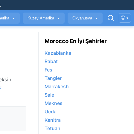
.
🌐
erika
Kuzey Amerika
Okyanusya
▾
▼
▼
▼
Morocco En İyi Şehirler
Kazablanka
Rabat
Fes
Tangier
eksini
Marrakesh
k
Salé
Meknes
Ucda
Kenitra
Tetuan