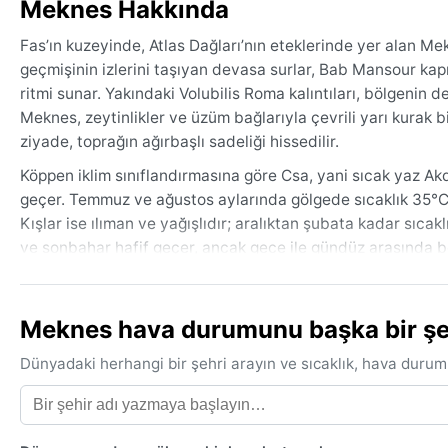
Meknes Hakkında
Fas’ın kuzeyinde, Atlas Dağları’nın eteklerinde yer alan Mek
geçmişinin izlerini taşıyan devasa surlar, Bab Mansour kapı
ritmi sunar. Yakındaki Volubilis Roma kalıntıları, bölgenin de
Meknes, zeytinlikler ve üzüm bağlarıyla çevrili yarı kurak
ziyade, toprağın ağırbaşlı sadeliği hissedilir.
Köppen iklim sınıflandırmasına göre Csa, yani sıcak yaz Ak
geçer. Temmuz ve ağustos aylarında gölgede sıcaklık 35°C’y
Kışlar ise ılıman ve yağışlıdır; aralıktan şubata kadar sıc
ve sonbahar hafif geçer, ancak gece ile gündüz arasında bel
kıyafetler, güneş gözlüğü ve şapka; kış için ise bir mont, s
En uygun seyahat dönemi, ılık ve güneşli günlerin ağır bastı
Meknes hava durumunu başka bir şehi
de yağışlı bir havayla karşılaşma olasılığı yüksektir. Yaz a
(chergui) esebilir: bu rüzgar toz bulutlarını beraberinde get
Dünyadaki herhangi bir şehri arayın ve sıcaklık, hava durum
yoğun sis nadirdir, ancak yüksek rakımlı çevre tepelerde hafi
Meknes’in iklimi, büyük sürprizler barındırmayan ama mevsi