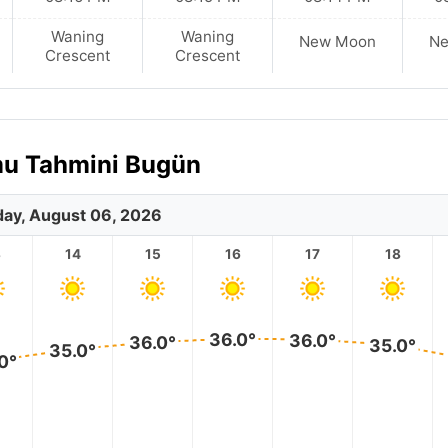
Waning
Waning
New Moon
N
Crescent
Crescent
mu Tahmini Bugün
ay, August 06, 2026
3
14
15
16
17
18
36.0°
36.0°
36.0°
35.0°
35.0°
0°