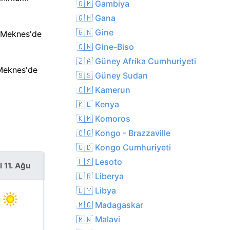
🇬🇲 Gambiya
🇬🇭 Gana
🇬🇳 Gine
n Meknes'de
🇬🇼 Gine-Biso
🇿🇦 Güney Afrika Cumhuriyeti
 Meknes'de
🇸🇸 Güney Sudan
🇨🇲 Kamerun
🇰🇪 Kenya
🇰🇲 Komoros
🇨🇬 Kongo - Brazzaville
🇨🇩 Kongo Cumhuriyeti
🇱🇸 Lesoto
l 11. Ağu
Çar 12. Ağu
🇱🇷 Liberya
🇱🇾 Libya
🇲🇬 Madagaskar
🇲🇼 Malavi