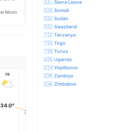
🇸🇱 Sierra Leone
🇸🇴 Somali
ew Moon
New Moon
🇸🇩 Sudan
🇸🇿 Swaziland
🇹🇿 Tanzanya
🇹🇬 Togo
🇹🇳 Tunus
🇺🇬 Uganda
🇨🇻 Yeşilburun
19
20
21
22
23
🇿🇲 Zambiya
🇿🇼 Zimbabve
34.0°
31.0°
28.0°
27.0°
26.0°
25.0°