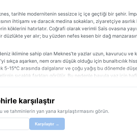
nes, tarihle modernitenin sessizce iç içe geçtiği bir şehir. İm
sının ihtişamı ve daracık medina sokakları, ziyaretçiye asırlık
rin köklerini hatırlatır. Coğrafi olarak verimli Saïs ovasına yay
 bir düzlükte yer alır; bu yüzden nefes kesen bir dağ manzaras
deniz iklimine sahip olan Meknes’te yazlar uzun, kavurucu ve 
i sıkça aşarken, nem oranı düşük olduğu için bunaltıcılık his
aklık 5-15°C arasında dalgalanır ve çoğu yağış bu dönemde düşe
irgin sıcaklık farkları görülür. Bu nedenle bavula yaz için ha
u geçirmez ayakkabı ve şemsiye eklenmesi akıllıca olur.
ğı mart-mayıs ile eylül-kasım aylarıdır. Bu aralıklarda ne aşırı
rle karşılaştır
ylarında zaman zaman çöl kökenli sıcak ve kuru bir rüzgar olan 
irerek görüşü azaltır ve sıcaklığı aniden yükseltir. Kış ayların
u ve tahminlerin yan yana karşılaştırmasını görün.
f kar yağışı görülebilir. Tropikal fırtına veya kasırga tehlikesi
mine sadık bir döngü izler.
Karşılaştır →