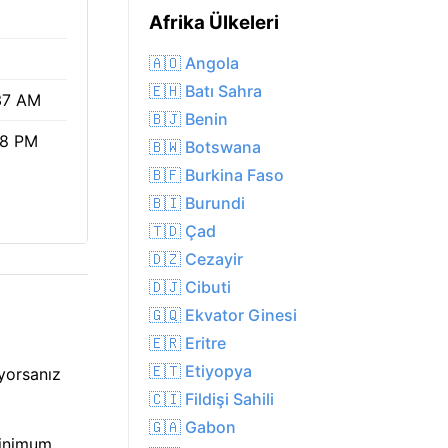
Afrika Ülkeleri
🇦🇴 Angola
🇪🇭 Batı Sahra
37 AM
🇧🇯 Benin
18 PM
🇧🇼 Botswana
🇧🇫 Burkina Faso
🇧🇮 Burundi
🇹🇩 Çad
🇩🇿 Cezayir
🇩🇯 Cibuti
🇬🇶 Ekvator Ginesi
🇪🇷 Eritre
🇪🇹 Etiyopya
yorsanız
🇨🇮 Fildişi Sahili
🇬🇦 Gabon
minimum.