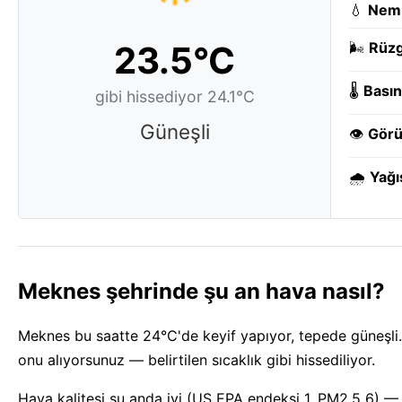
💧
Nem
23.5°C
🌬️
Rüzg
🌡️
Basın
gibi hissediyor 24.1°C
Güneşli
👁️
Görü
🌧️
Yağı
Meknes şehrinde şu an hava nasıl?
Meknes bu saatte 24°C'de keyif yapıyor, tepede güneşli
onu alıyorsunuz — belirtilen sıcaklık gibi hissediliyor.
Hava kalitesi şu anda iyi (US EPA endeksi 1, PM2.5 6) — 