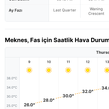
Waning
Ay Fazı
Last Quarter
Crescent
Meknes, Fas için Saatlik Hava Duru
Thursd
9
10
11
12
1
38.0°C
34.
34.0°C
32.0°
30.0°
30.0°C
28.0°
26.0°
25.0°C