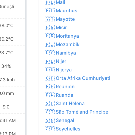
🇲🇱 Mali
Güneşli
Güneşli
🇲🇺 Mauritius
🇾🇹 Mayotte
38.0°C
41.1°C
🇪🇬 Mısır
🇲🇷 Moritanya
30.2°C
32.4°C
🇲🇿 Mozambik
23.7°C
26.0°C
🇳🇦 Namibya
🇳🇪 Nijer
34%
31%
🇳🇬 Nijerya
🇨🇫 Orta Afrika Cumhuriyeti
7.3 kph
25.6 kph
🇷🇪 Reunion
0.0 mm
0.0 mm
🇷🇼 Ruanda
🇸🇭 Saint Helena
9.0
10.0
🇸🇹 São Tomé and Príncipe
🇸🇳 Senegal
6:41 AM
06:41 AM
🇸🇨 Seychelles
8:13 PM
08:12 PM