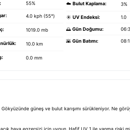
:
55%
☁️
Bulut Kaplama:
3%
ar:
4.0 kph (55°)
☀️
UV Endeksi:
1.0
🌅
Gün Doğumu:
06:
ç:
1019.0 mb
🌇
Gün Batımı:
08:
nürlük:
10.0 km
ş:
0.0 mm
. Gökyüzünde güneş ve bulut karışımı sürükleniyor. Ne görü
açık hava egzersizi için uygun. Hafif UV 1 ile yanma riski 