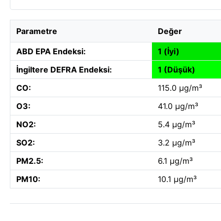
Parametre
Değer
ABD EPA Endeksi:
1 (İyi)
İngiltere DEFRA Endeksi:
1 (Düşük)
CO:
115.0 µg/m³
O3:
41.0 µg/m³
NO2:
5.4 µg/m³
SO2:
3.2 µg/m³
PM2.5:
6.1 µg/m³
PM10:
10.1 µg/m³