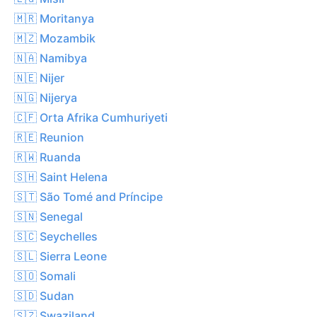
🇲🇷 Moritanya
🇲🇿 Mozambik
🇳🇦 Namibya
🇳🇪 Nijer
🇳🇬 Nijerya
🇨🇫 Orta Afrika Cumhuriyeti
🇷🇪 Reunion
🇷🇼 Ruanda
🇸🇭 Saint Helena
🇸🇹 São Tomé and Príncipe
🇸🇳 Senegal
🇸🇨 Seychelles
🇸🇱 Sierra Leone
🇸🇴 Somali
🇸🇩 Sudan
🇸🇿 Swaziland