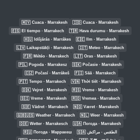
🇲🇾
🇮🇩
Cuaca · Marrakesh
Cuaca · Marrakesh
🇪🇸
🇹🇷
El tiempo · Marrakech
Hava durumu · Marrakesh
🇭🇺
🇪🇪
Időjárás · Marrákes
Ilm · Marrakesh
🇱🇻
🇮🇹
Laikapstākļi · Marrakesh
Meteo · Marrakech
🇫🇷
🇱🇹
Météo · Marrakech
Oras · Marrakesh
🇵🇱
🇸🇰
Pogoda · Marrakesz
Počasie · Marrakesh
🇨🇿
🇫🇮
Počasí · Marrákeš
Sää · Marrakech
🇵🇹
🇻🇳
Tempo · Marrakech
Thời tiết · Marrakesh
🇩🇰
🇷🇸
Vejret · Marrakesh
Vreme · Marrakesh
🇸🇮
🇷🇴
Vreme · Marrakesh
Vremea · Marrakech
🇸🇪
🇳🇴
Vädret · Marrakech
Været · Marrakesh
🇬🇧🇺🇸
🇳🇱
Weather · Marrakech
Weer · Marrakesh
🇩🇪
🇺🇦
Wetter · Marrakesch
Погода · Marrakesh
🇷🇺
🇸🇦
Погода · Марракеш
الطقس · مراكش