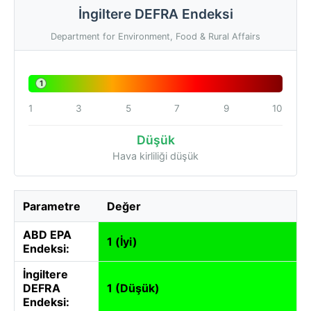
İngiltere DEFRA Endeksi
Department for Environment, Food & Rural Affairs
1
1
3
5
7
9
10
Düşük
Hava kirliliği düşük
Parametre
Değer
ABD EPA
1 (İyi)
Endeksi:
İngiltere
DEFRA
1 (Düşük)
Endeksi: