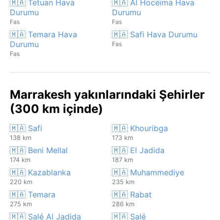
🇲🇦 Tetuan Hava
🇲🇦 Al Hoceïma Hava
Durumu
Durumu
Fas
Fas
🇲🇦 Temara Hava
🇲🇦 Safi Hava Durumu
Durumu
Fas
Fas
Marrakesh yakınlarındaki Şehirler
(300 km içinde)
🇲🇦 Safi
🇲🇦 Khouribga
138 km
173 km
🇲🇦 Beni Mellal
🇲🇦 El Jadida
174 km
187 km
🇲🇦 Kazablanka
🇲🇦 Muhammediye
220 km
235 km
🇲🇦 Temara
🇲🇦 Rabat
275 km
286 km
🇲🇦 Salé Al Jadida
🇲🇦 Salé