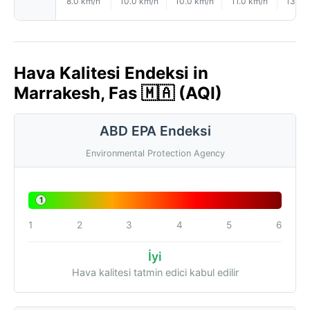
8.0 km/h
10.0 km/h
10.0 km/h
11.0 km/h
13.0 
Hava Kalitesi Endeksi in
Marrakesh, Fas 🇲🇦 (AQI)
ABD EPA Endeksi
Environmental Protection Agency
1
1
2
3
4
5
6
İyi
Hava kalitesi tatmin edici kabul edilir