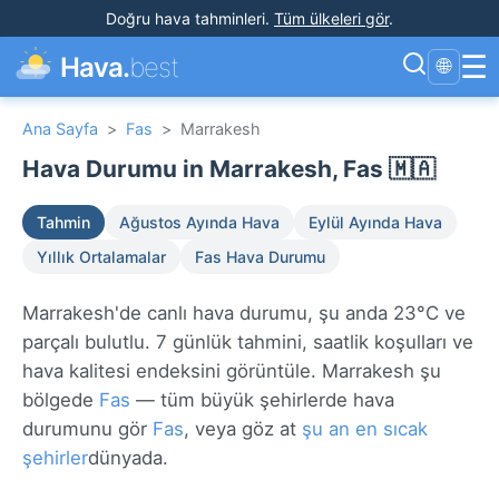
Doğru hava tahminleri
.
Tüm ülkeleri gör
.
☰
Hava.
best
🌐
Ana Sayfa
>
Fas
>
Marrakesh
Hava Durumu in Marrakesh, Fas 🇲🇦
Tahmin
Ağustos Ayında Hava
Eylül Ayında Hava
Yıllık Ortalamalar
Fas Hava Durumu
Marrakesh'de canlı hava durumu, şu anda 23°C ve
parçalı bulutlu. 7 günlük tahmini, saatlik koşulları ve
hava kalitesi endeksini görüntüle. Marrakesh şu
bölgede
Fas
— tüm büyük şehirlerde hava
durumunu gör
Fas
, veya göz at
şu an en sıcak
şehirler
dünyada.