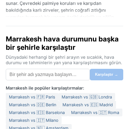
sunar. Çevredeki palmiye koruları ve karşıdan
bakıldığında karlı zirveler, şehrin coğrafi zıtlığını
vurgular; hummalı bir yaşam, tarihi derinlik ve çölün
sınırındaki bu konum, Marakeş'e eşsiz bir karakter
kazandırır.
Marrakesh hava durumunu başka
Hot semi-arid (BSh) iklimine sahip Marakeş'te yazlar
bir şehirle karşılaştır
kavurucu geçer. Haziran'dan Eylül'e kadar
termometreler 40°C'nin üzerine çıkarken, nem
Dünyadaki herhangi bir şehri arayın ve sıcaklık, hava
oldukça düşüktür. Kışlar ılıktır, gündüz 15-20°C arası
durumu ve tahminlerin yan yana karşılaştırmasını görün.
seyrederken geceler 5°C'ye kadar düşebilir. Yağış son
Karşılaştır →
derece sınırlıdır, çoğunlukla Aralık-Şubat aylarında
görülür; yıllık toplam 250 mm civarındadır. Yaz için
Marrakesh ile popüler karşılaştırmalar:
hafif, açık renkli kıyafetler, güneş kremi ve şapka
gerekirken kış için katmanlı giysiler, özellikle akşam
Marrakesh vs 🇫🇷 Paris
Marrakesh vs 🇬🇧 Londra
saatleri için bir ceket yeterli olur.
Marrakesh vs 🇩🇪 Berlin
Marrakesh vs 🇪🇸 Madrid
Ziyaret için en uygun zaman, sıcaklıkların yaz alevleri
Marrakesh vs 🇪🇸 Barselona
Marrakesh vs 🇮🇹 Roma
gibi yanmadığı, kış soğuğunun da sert olmadığı
Marrakesh vs 🇮🇹 Milano
ilkbahar (Mart-Mayıs) ve sonbahar (Eylül-Kasım)
Marrakesh vs 🇳🇱 Amsterdam