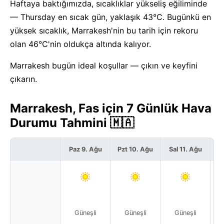
Haftaya baktığımızda, sıcaklıklar yükseliş eğiliminde
— Thursday en sıcak gün, yaklaşık 43°C. Bugünkü en
yüksek sıcaklık, Marrakesh'nin bu tarih için rekoru
olan 46°C'nin oldukça altında kalıyor.
Marrakesh bugün ideal koşullar — çıkın ve keyfini
çıkarın.
Marrakesh, Fas için 7 Günlük Hava
Durumu Tahmini 🇲🇦
Paz 9. Ağu
Pzt 10. Ağu
Sal 11. Ağu
Ça
Güneşli
Güneşli
Güneşli