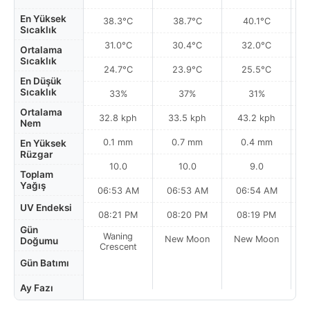
En Yüksek
38.3°C
38.7°C
40.1°C
Sıcaklık
31.0°C
30.4°C
32.0°C
Ortalama
Sıcaklık
24.7°C
23.9°C
25.5°C
En Düşük
Sıcaklık
33%
37%
31%
Ortalama
32.8 kph
33.5 kph
43.2 kph
Nem
0.1 mm
0.7 mm
0.4 mm
En Yüksek
Rüzgar
10.0
10.0
9.0
Toplam
Yağış
06:53 AM
06:53 AM
06:54 AM
0
UV Endeksi
08:21 PM
08:20 PM
08:19 PM
Gün
Waning
New Moon
New Moon
N
Doğumu
Crescent
Gün Batımı
Ay Fazı