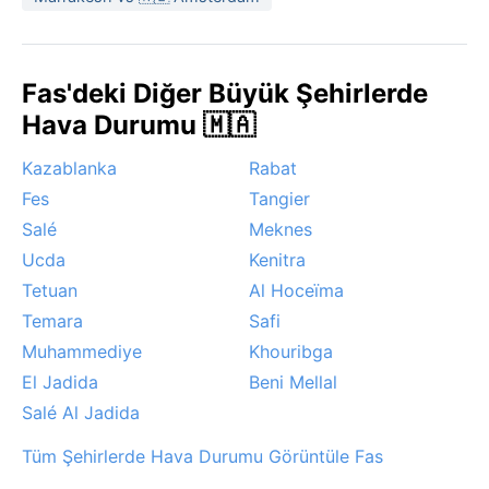
aylarıdır. Bu dönemlerde gündüzler keyifli, geceler
serindir. Marakeş, Sahra'dan esen tozlu ve sıcak çöl
rüzgârı olan sirocco'nun (yerel adıyla chergui) etkisi
Fas'deki Diğer Büyük Şehirlerde
altında kalabilir; bu rüzgâr nemi daha da düşürür ve
Hava Durumu 🇲🇦
gökyüzünü puslandırır. Dağ zirvelerinde kar görülse de
şehirde kar yağışı son derece nadirdir; sis veya
Kazablanka
Rabat
şiddetli fırtınalar tipik değildir.
Fes
Tangier
Salé
Meknes
Ucda
Kenitra
Tetuan
Al Hoceïma
Temara
Safi
Muhammediye
Khouribga
El Jadida
Beni Mellal
Salé Al Jadida
Tüm Şehirlerde Hava Durumu Görüntüle Fas