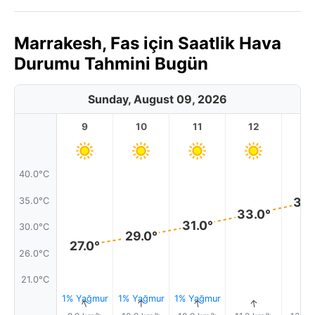
Marrakesh, Fas için Saatlik Hava
Durumu Tahmini Bugün
Sunday, August 09, 2026
9
10
11
12
1
40.0°C
35.
35.0°C
33.0°
31.0°
30.0°C
29.0°
27.0°
26.0°C
21.0°C
1% Yağmur
1% Yağmur
1% Yağmur
↑
↑
↑
↑