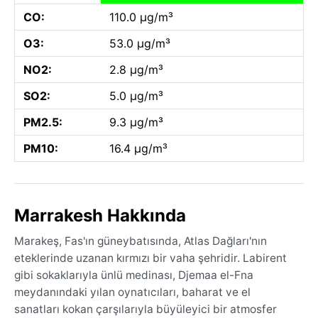
CO:
110.0 µg/m³
O3:
53.0 µg/m³
NO2:
2.8 µg/m³
SO2:
5.0 µg/m³
PM2.5:
9.3 µg/m³
PM10:
16.4 µg/m³
Marrakesh Hakkında
Marakeş, Fas'ın güneybatısında, Atlas Dağları'nın
eteklerinde uzanan kırmızı bir vaha şehridir. Labirent
gibi sokaklarıyla ünlü medinası, Djemaa el-Fna
meydanındaki yılan oynatıcıları, baharat ve el
sanatları kokan çarşılarıyla büyüleyici bir atmosfer