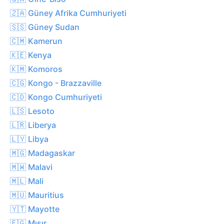
🇿🇦 Güney Afrika Cumhuriyeti
🇸🇸 Güney Sudan
🇨🇲 Kamerun
🇰🇪 Kenya
🇰🇲 Komoros
🇨🇬 Kongo - Brazzaville
🇨🇩 Kongo Cumhuriyeti
🇱🇸 Lesoto
🇱🇷 Liberya
🇱🇾 Libya
🇲🇬 Madagaskar
🇲🇼 Malavi
🇲🇱 Mali
🇲🇺 Mauritius
🇾🇹 Mayotte
🇪🇬 Mısır