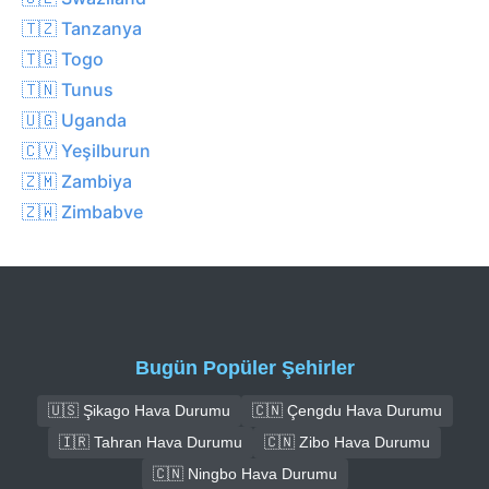
🇹🇿 Tanzanya
🇹🇬 Togo
🇹🇳 Tunus
🇺🇬 Uganda
🇨🇻 Yeşilburun
🇿🇲 Zambiya
🇿🇼 Zimbabve
Bugün Popüler Şehirler
🇺🇸 Şikago Hava Durumu
🇨🇳 Çengdu Hava Durumu
🇮🇷 Tahran Hava Durumu
🇨🇳 Zibo Hava Durumu
🇨🇳 Ningbo Hava Durumu