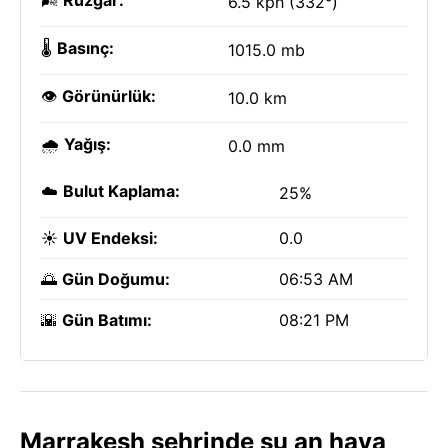
🌬️
Rüzgar:
6.5 kph (332°)
🌡️
Basınç:
1015.0 mb
👁️
Görünürlük:
10.0 km
🌧️
Yağış:
0.0 mm
☁️
Bulut Kaplama:
25%
☀️
UV Endeksi:
0.0
🌅
Gün Doğumu:
06:53 AM
🌇
Gün Batımı:
08:21 PM
Marrakesh şehrinde şu an hava