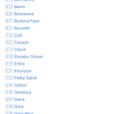
🇧🇯 Benin
🇧🇼 Botswana
🇧🇫 Burkina Faso
🇧🇮 Burundi
🇹🇩 Çad
🇩🇿 Cezayir
🇩🇯 Cibuti
🇬🇶 Ekvator Ginesi
🇪🇷 Eritre
🇪🇹 Etiyopya
🇨🇮 Fildişi Sahili
🇬🇦 Gabon
🇬🇲 Gambiya
🇬🇭 Gana
🇬🇳 Gine
🇬🇼 Gine-Biso