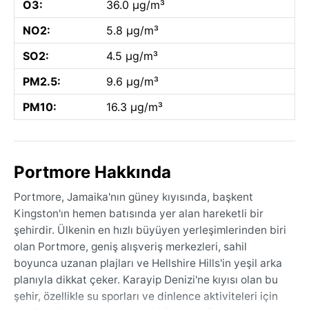
O3:
36.0 µg/m³
NO2:
5.8 µg/m³
SO2:
4.5 µg/m³
PM2.5:
9.6 µg/m³
PM10:
16.3 µg/m³
Portmore Hakkında
Portmore, Jamaika'nın güney kıyısında, başkent
Kingston'ın hemen batısında yer alan hareketli bir
şehirdir. Ülkenin en hızlı büyüyen yerleşimlerinden biri
olan Portmore, geniş alışveriş merkezleri, sahil
boyunca uzanan plajları ve Hellshire Hills'in yeşil arka
planıyla dikkat çeker. Karayip Denizi'ne kıyısı olan bu
şehir, özellikle su sporları ve dinlence aktiviteleri için