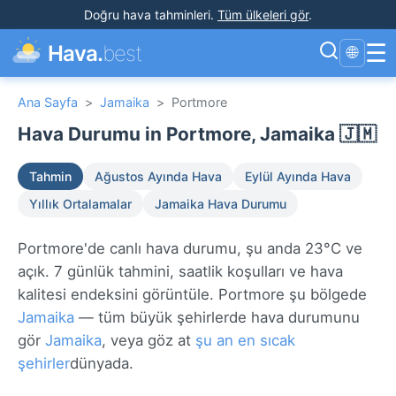
Doğru hava tahminleri
.
Tüm ülkeleri gör
.
☰
Hava.
best
🌐
Ana Sayfa
>
Jamaika
>
Portmore
Hava Durumu in Portmore, Jamaika 🇯🇲
Tahmin
Ağustos Ayında Hava
Eylül Ayında Hava
Yıllık Ortalamalar
Jamaika Hava Durumu
Portmore'de canlı hava durumu, şu anda 23°C ve
açık. 7 günlük tahmini, saatlik koşulları ve hava
kalitesi endeksini görüntüle. Portmore şu bölgede
Jamaika
— tüm büyük şehirlerde hava durumunu
gör
Jamaika
, veya göz at
şu an en sıcak
şehirler
dünyada.