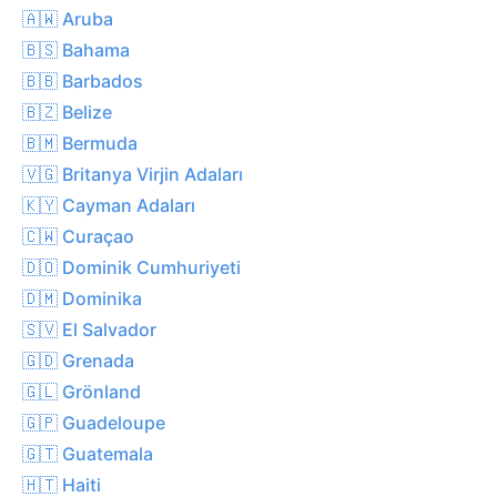
🇦🇼 Aruba
🇧🇸 Bahama
🇧🇧 Barbados
🇧🇿 Belize
🇧🇲 Bermuda
🇻🇬 Britanya Virjin Adaları
🇰🇾 Cayman Adaları
🇨🇼 Curaçao
🇩🇴 Dominik Cumhuriyeti
🇩🇲 Dominika
🇸🇻 El Salvador
🇬🇩 Grenada
🇬🇱 Grönland
🇬🇵 Guadeloupe
🇬🇹 Guatemala
🇭🇹 Haiti