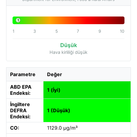
1
1
3
5
7
9
10
Düşük
Hava kirliliği düşük
Parametre
Değer
ABD EPA
1 (İyi)
Endeksi:
İngiltere
DEFRA
1 (Düşük)
Endeksi:
CO:
1129.0 µg/m³