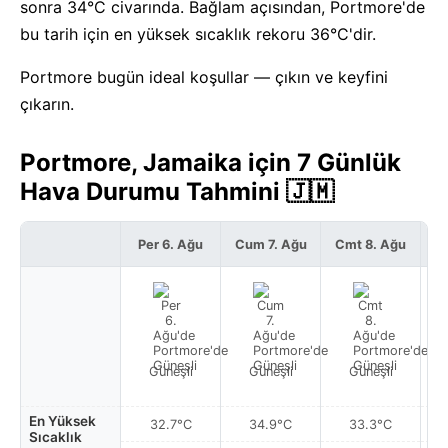
sonra 34°C civarında. Bağlam açısından, Portmore'de
bu tarih için en yüksek sıcaklık rekoru 36°C'dir.
Portmore bugün ideal koşullar — çıkın ve keyfini
çıkarın.
Portmore, Jamaika için 7 Günlük
Hava Durumu Tahmini 🇯🇲
Per 6. Ağu
Cum 7. Ağu
Cmt 8. Ağu
P
Güneşli
Güneşli
Güneşli
En Yüksek
32.7°C
34.9°C
33.3°C
Sıcaklık