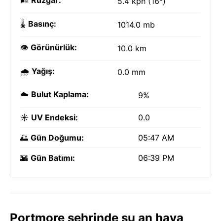
🌬️
Rüzgar:
5.4 kph (16°)
🌡️
Basınç:
1014.0 mb
👁️
Görünürlük:
10.0 km
🌧️
Yağış:
0.0 mm
☁️
Bulut Kaplama:
9%
☀️
UV Endeksi:
0.0
🌅
Gün Doğumu:
05:47 AM
🌇
Gün Batımı:
06:39 PM
Portmore şehrinde şu an hava