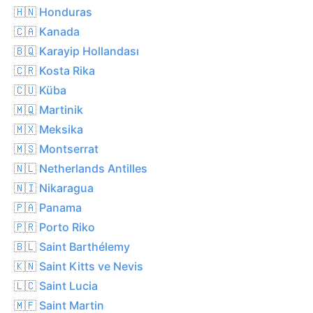
🇭🇳 Honduras
🇨🇦 Kanada
🇧🇶 Karayip Hollandası
🇨🇷 Kosta Rika
🇨🇺 Küba
🇲🇶 Martinik
🇲🇽 Meksika
🇲🇸 Montserrat
🇳🇱 Netherlands Antilles
🇳🇮 Nikaragua
🇵🇦 Panama
🇵🇷 Porto Riko
🇧🇱 Saint Barthélemy
🇰🇳 Saint Kitts ve Nevis
🇱🇨 Saint Lucia
🇲🇫 Saint Martin