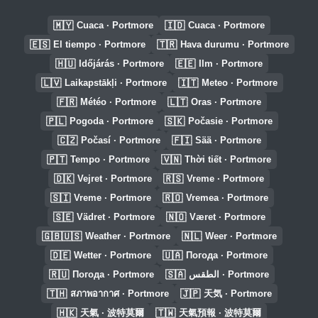
🇲🇾
🇮🇩
Cuaca · Portmore
Cuaca · Portmore
🇪🇸
🇹🇷
El tiempo · Portmore
Hava durumu · Portmore
🇭🇺
🇪🇪
Időjárás · Portmore
Ilm · Portmore
🇱🇻
🇮🇹
Laikapstākļi · Portmore
Meteo · Portmore
🇫🇷
🇱🇹
Météo · Portmore
Oras · Portmore
🇵🇱
🇸🇰
Pogoda · Portmore
Počasie · Portmore
🇨🇿
🇫🇮
Počasí · Portmore
Sää · Portmore
🇵🇹
🇻🇳
Tempo · Portmore
Thời tiết · Portmore
🇩🇰
🇷🇸
Vejret · Portmore
Vreme · Portmore
🇸🇮
🇷🇴
Vreme · Portmore
Vremea · Portmore
🇸🇪
🇳🇴
Vädret · Portmore
Været · Portmore
🇬🇧🇺🇸
🇳🇱
Weather · Portmore
Weer · Portmore
🇩🇪
🇺🇦
Wetter · Portmore
Погода · Portmore
🇷🇺
🇸🇦
Погода · Portmore
الطقس · Portmore
🇹🇭
🇯🇵
สภาพอากาศ · Portmore
天気 · Portmore
🇭🇰
🇹🇼
天氣 · 波特莫爾
天氣預報 · 波特莫爾