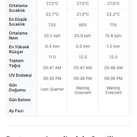
27.2°C
27.5°C
27.0°C
Ortalama
Sıcaklık
22.7°C
21.5°C
22.2°C
En Düşük
Sıcaklık
73%
66%
71%
Ortalama
20.2 kph
20.9 kph
15.8 kph
Nem
0.4 mm
0.0 mm
1.3 mm
En Yüksek
Rüzgar
11.0
12.0
12.0
Toplam
Yağış
05:47 AM
05:47 AM
05:48 AM
0
UV Endeksi
06:39 PM
06:38 PM
06:38 PM
Gün
Waning
Waning
Last Quarter
Doğumu
Crescent
Crescent
Gün Batımı
Ay Fazı