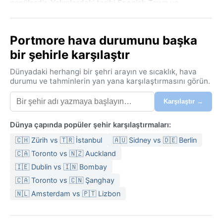
popülerdir. Yakınlardaki tarihi Spanish Town ve
Kingston'ın kültürel cazibesi, Portmore'u Jamaika
deneyiminin önemli bir parçası haline getirir.
Portmore hava durumunu başka
Köppen iklim sınıflandırmasına göre tropikal savan
bir şehirle karşılaştır
(Aw) kuşağında bulunan Portmore, yıl boyunca sıcak
ve nemli bir havaya sahiptir. Yaz ayları (Haziran-Ekim)
Dünyadaki herhangi bir şehri arayın ve sıcaklık, hava
yağışlı mevsimdir; günlük sıcaklıklar 28-32°C arasında
durumu ve tahminlerin yan yana karşılaştırmasını görün.
seyrederken, nem oranı oldukça yüksektir. Kış (Aralık-
Karşılaştır →
Şubat) ise daha kurak ve serin geçer, sıcaklıklar 22-
27°C'ye düşer. Yağış miktarı mevsimlere göre değişir;
Dünya çapında popüler şehir karşılaştırmaları:
en yoğun yağmurlar Mayıs ve Ekim aylarında görülür.
Seyahat edenlerin hafif pamuklu giysiler, şapka, güneş
🇨🇭 Zürih vs 🇹🇷 İstanbul
🇦🇺 Sidney vs 🇩🇪 Berlin
kremi ve ani sağanaklara karşı su geçirmez bir ceket
🇨🇦 Toronto vs 🇳🇿 Auckland
bulundurmaları önerilir.
🇮🇪 Dublin vs 🇮🇳 Bombay
Portmore'u ziyaret etmek için en uygun
🇨🇦 Toronto vs 🇨🇳 Şanghay
🇳🇱 Amsterdam vs 🇵🇹 Lizbon