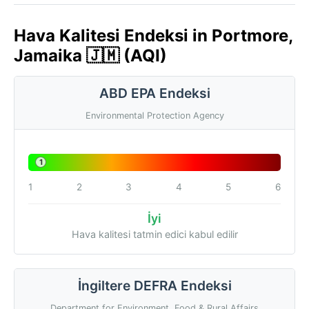
Hava Kalitesi Endeksi in Portmore,
Jamaika 🇯🇲 (AQI)
ABD EPA Endeksi
Environmental Protection Agency
1
1
2
3
4
5
6
İyi
Hava kalitesi tatmin edici kabul edilir
İngiltere DEFRA Endeksi
Department for Environment, Food & Rural Affairs