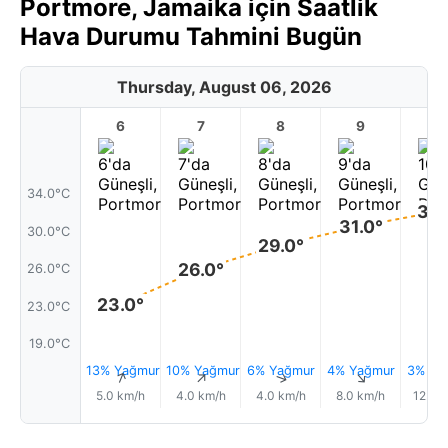
Portmore, Jamaika için Saatlik
Hava Durumu Tahmini Bugün
Thursday, August 06, 2026
6
7
8
9
1
34.0°C
32.
31.0°
30.0°C
29.0°
26.0°
26.0°C
23.0°
23.0°C
19.0°C
13% Yağmur
10% Yağmur
6% Yağmur
4% Yağmur
3% Ya
↑
↑
↑
↑
5.0 km/h
4.0 km/h
4.0 km/h
8.0 km/h
12.0 