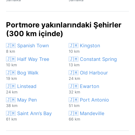
Portmore yakınlarındaki Şehirler
(300 km içinde)
🇯🇲 Spanish Town
🇯🇲 Kingston
8 km
10 km
🇯🇲 Half Way Tree
🇯🇲 Constant Spring
10 km
13 km
🇯🇲 Bog Walk
🇯🇲 Old Harbour
19 km
24 km
🇯🇲 Linstead
🇯🇲 Ewarton
24 km
32 km
🇯🇲 May Pen
🇯🇲 Port Antonio
38 km
51 km
🇯🇲 Saint Ann’s Bay
🇯🇲 Mandeville
61 km
66 km