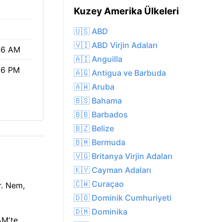
Kuzey Amerika Ülkeleri
🇺🇸 ABD
🇻🇮 ABD Virjin Adaları
46 AM
🇦🇮 Anguilla
36 PM
🇦🇬 Antigua ve Barbuda
🇦🇼 Aruba
🇧🇸 Bahama
🇧🇧 Barbados
🇧🇿 Belize
🇧🇲 Bermuda
🇻🇬 Britanya Virjin Adaları
🇰🇾 Cayman Adaları
🇨🇼 Curaçao
r. Nem,
🇩🇴 Dominik Cumhuriyeti
🇩🇲 Dominika
AM'te