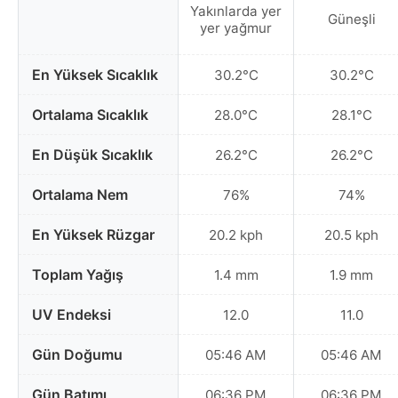
Yakınlarda yer
Güneşli
yer yağmur
En Yüksek Sıcaklık
30.2°C
30.2°C
Ortalama Sıcaklık
28.0°C
28.1°C
En Düşük Sıcaklık
26.2°C
26.2°C
Ortalama Nem
76%
74%
En Yüksek Rüzgar
20.2 kph
20.5 kph
Toplam Yağış
1.4 mm
1.9 mm
UV Endeksi
12.0
11.0
Gün Doğumu
05:46 AM
05:46 AM
Gün Batımı
06:36 PM
06:36 PM