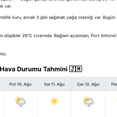
k var.
dilik kuru, ancak 3 gibi sağanak yağış olasılığı var. Bugün
n düşükler 26°C civarında. Bağlam açısından, Port Antonio'
nio.
k Hava Durumu Tahmini 🇯🇲
Pzt 10. Ağu
Sal 11. Ağu
Çar 12. Ağu
Pe