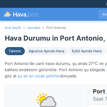
Hava.
best
Afr
Ana Sayfa
>
Jamaika
>
Port Antonio
Hava Durumu in Port Antonio,
Tahmin
Ağustos Ayında Hava
Eylül Ayında Hava
Port Antonio'de canlı hava durumu, şu anda 27°C ve yak
kalitesi endeksini görüntüle. Port Antonio şu bölgede
göz at
şu an en sıcak şehirler
dünyada.
Port
Saat 