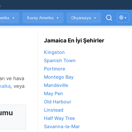
.
🌐
erika
Kuzey Amerika
Okyanusya
▾
▼
▼
▼
Jamaica En İyi Şehirler
Kingston
Spanish Town
Portmore
Montego Bay
arı ve hava
Mandeville
aika
, veya
May Pen
Old Harbour
Linstead
rumu
Half Way Tree
Savanna-la-Mar