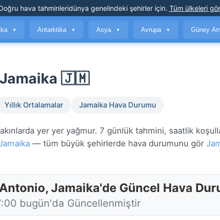
Doğru hava tahminleri
dünya genelindeki şehirler için
.
Tüm ülkeleri gör
ika
Antarktika
Asya
Avrupa
Güney Am
▼
▼
▼
▼
 Jamaika 🇯🇲
Yıllık Ortalamalar
Jamaika Hava Durumu
ınlarda yer yer yağmur. 7 günlük tahmini, saatlik koşull
Jamaika
— tüm büyük şehirlerde hava durumunu gör
Jam
 Antonio, Jamaika'de Güncel Hava Du
7:00 bugün'da Güncellenmiştir