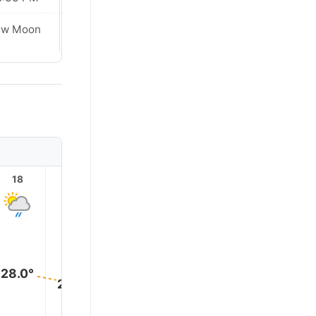
Waxing
ew Moon
Crescent
18
19
20
21
22
23
28.0°
28.0°
27.0°
27.0°
27.0°
27.0°