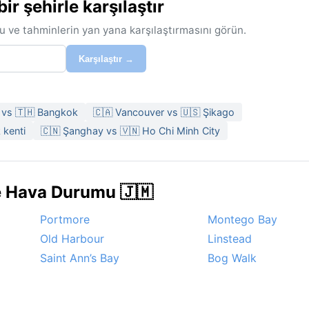
r şehirle karşılaştır
u ve tahminlerin yan yana karşılaştırmasını görün.
Karşılaştır →
 vs 🇹🇭 Bangkok
🇨🇦 Vancouver vs 🇺🇸 Şikago
 kenti
🇨🇳 Şanghay vs 🇻🇳 Ho Chi Minh City
e Hava Durumu 🇯🇲
Portmore
Montego Bay
Old Harbour
Linstead
Saint Ann’s Bay
Bog Walk