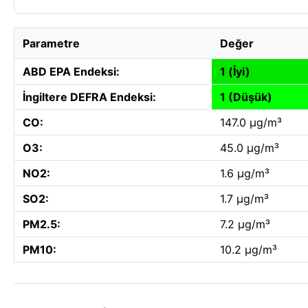
Parametre
Değer
ABD EPA Endeksi:
1 (İyi)
İngiltere DEFRA Endeksi:
1 (Düşük)
CO:
147.0 µg/m³
O3:
45.0 µg/m³
NO2:
1.6 µg/m³
SO2:
1.7 µg/m³
PM2.5:
7.2 µg/m³
PM10:
10.2 µg/m³