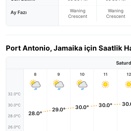
Waning
Waning
Ay Fazı
Crescent
Crescent
Port Antonio, Jamaika için Saatlik
Saturd
8
9
10
11
1
32.0°C
30.
30.0°
30.0°C
30.0°
29.0°
28.0°
28.0°C
26.0°C