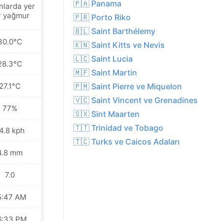
🇵🇦 Panama
nlarda yer
Yakınlarda yer
r yağmur
yer yağmur
🇵🇷 Porto Riko
🇧🇱 Saint Barthélemy
30.0°C
30.1°C
🇰🇳 Saint Kitts ve Nevis
🇱🇨 Saint Lucia
28.3°C
28.3°C
🇲🇫 Saint Martin
27.1°C
27.2°C
🇵🇲 Saint Pierre ve Miquelon
🇻🇨 Saint Vincent ve Grenadines
77%
76%
🇸🇽 Sint Maarten
🇹🇹 Trinidad ve Tobago
4.8 kph
27.0 kph
🇹🇨 Turks ve Caicos Adaları
4.8 mm
2.1 mm
7.0
8.0
5:47 AM
05:47 AM
6:33 PM
06:33 PM