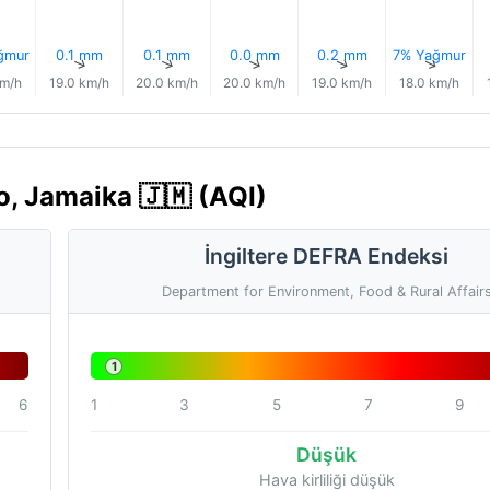
ğmur
0.1 mm
0.1 mm
0.0 mm
0.2 mm
7% Yağmur
↑
↑
↑
↑
↑
↑
km/h
19.0 km/h
20.0 km/h
20.0 km/h
19.0 km/h
18.0 km/h
o, Jamaika 🇯🇲 (AQI)
İngiltere DEFRA Endeksi
Department for Environment, Food & Rural Affair
1
6
1
3
5
7
9
Düşük
Hava kirliliği düşük