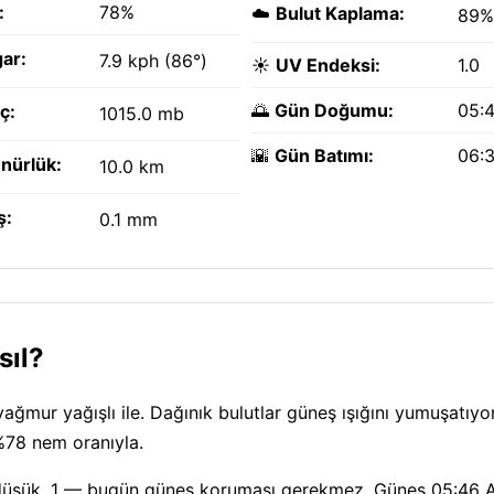
:
78%
☁️
Bulut Kaplama:
89%
ar:
7.9 kph (86°)
☀️
UV Endeksi:
1.0
🌅
Gün Doğumu:
05:
ç:
1015.0 mb
🌇
Gün Batımı:
06:
nürlük:
10.0 km
ş:
0.1 mm
sıl?
ğmur yağışlı ile. Dağınık bulutlar güneş ışığını yumuşatıyo
 %78 nem oranıyla.
 düşük, 1 — bugün güneş koruması gerekmez. Güneş 05:46 