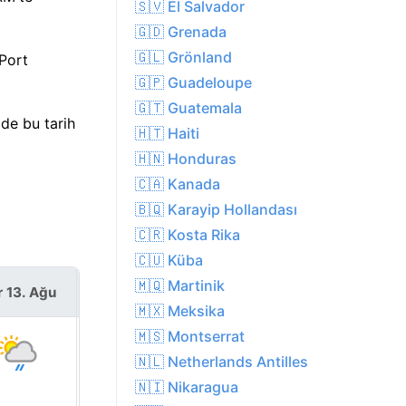
🇸🇻 El Salvador
🇬🇩 Grenada
🇬🇱 Grönland
 Port
🇬🇵 Guadeloupe
🇬🇹 Guatemala
de bu tarih
🇭🇹 Haiti
🇭🇳 Honduras
🇨🇦 Kanada
🇧🇶 Karayip Hollandası
🇨🇷 Kosta Rika
🇨🇺 Küba
🇲🇶 Martinik
r 13. Ağu
Cum 14. Ağu
🇲🇽 Meksika
🇲🇸 Montserrat
🇳🇱 Netherlands Antilles
🇳🇮 Nikaragua