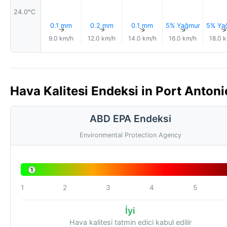
24.0°C
0.1 mm
0.2 mm
0.1 mm
5% Yağmur
5% Ya
↑
↑
↑
↑
9.0 km/h
12.0 km/h
14.0 km/h
16.0 km/h
18.0 
Hava Kalitesi Endeksi in Port Antoni
ABD EPA Endeksi
Environmental Protection Agency
1
1
2
3
4
5
İyi
Hava kalitesi tatmin edici kabul edilir