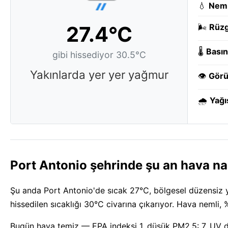
💧
Nem
27.4°C
🌬️
Rüzg
🌡️
Basın
gibi hissediyor 30.5°C
Yakınlarda yer yer yağmur
👁️
Görü
🌧️
Yağı
Port Antonio şehrinde şu an hava na
Şu anda Port Antonio'de sıcak 27°C, bölgesel düzensiz ya
hissedilen sıcaklığı 30°C civarına çıkarıyor. Hava nemli,
Bugün hava temiz — EPA indeksi 1, düşük PM2.5: 7. UV