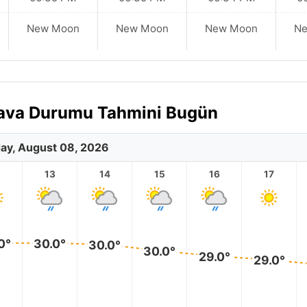
New Moon
New Moon
New Moon
N
 Hava Durumu Tahmini Bugün
ay, August 08, 2026
2
13
14
15
16
17
0°
30.0°
30.0°
30.0°
29.0°
29.0°