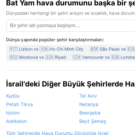
Bat Yam hava durumunu başka bir şeh
Dünyadaki herhangi bir şehri arayın ve sıcaklık, hava durum
Dünya çapında popüler şehir karşılaştırmaları:
🇵🇹 Lizbon vs 🇻🇳 Ho Chi Minh City
🇧🇷 São Paulo vs 🇪
🇷🇺 Moskova vs 🇸🇦 Riyad
🇨🇦 Vancouver vs 🇬🇧 Londra
İsrail'deki Diğer Büyük Şehirlerde 
Kudüs
Tel Aviv
Petah Tikva
Netanya
H̱olon
Beerşeba
Ashkelon
Beyt Şemeş
Tüm Şehirlerde Hava Durumu Görüntüle İsrail