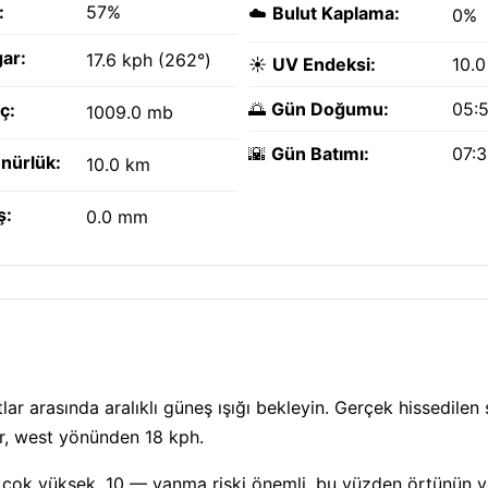
:
57%
☁️
Bulut Kaplama:
0%
ar:
17.6 kph (262°)
☀️
UV Endeksi:
10.0
🌅
Gün Doğumu:
05:
ç:
1009.0 mb
🌇
Gün Batımı:
07:
nürlük:
10.0 km
ş:
0.0 mm
r arasında aralıklı güneş ışığı bekleyin. Gerçek hissedilen 
ar, west yönünden 18 kph.
 çok yüksek, 10 — yanma riski önemli, bu yüzden örtünün v