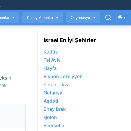
.
🌐
erika
Kuzey Amerika
Okyanusya
▾
▼
▼
▼
Israel En İyi Şehirler
Kudüs
Tel Aviv
Hayfa
Rishon LeTsiyyon
eksini
Petah Tikva
cak
Netanya
Aşdod
Bney Brak
H̱olon
Beerşeba