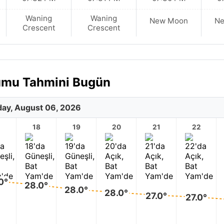
Waning
Waning
New Moon
N
Crescent
Crescent
urumu Tahmini Bugün
ay, August 06, 2026
18
19
20
21
22
0°
28.0°
28.0°
28.0°
27.0°
27.0°