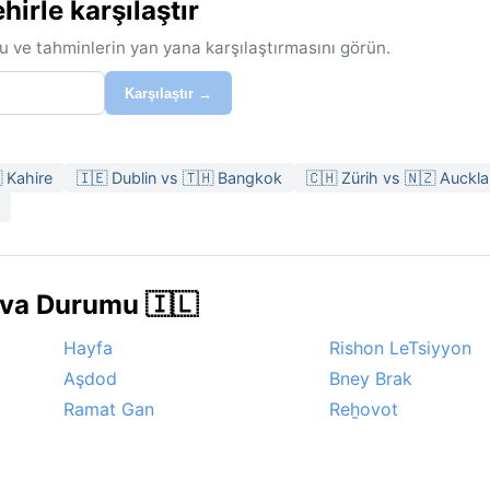
irle karşılaştır
u ve tahminlerin yan yana karşılaştırmasını görün.
Karşılaştır →
 Kahire
🇮🇪 Dublin vs 🇹🇭 Bangkok
🇨🇭 Zürih vs 🇳🇿 Auckl
Hava Durumu 🇮🇱
Hayfa
Rishon LeTsiyyon
Aşdod
Bney Brak
Ramat Gan
Reẖovot