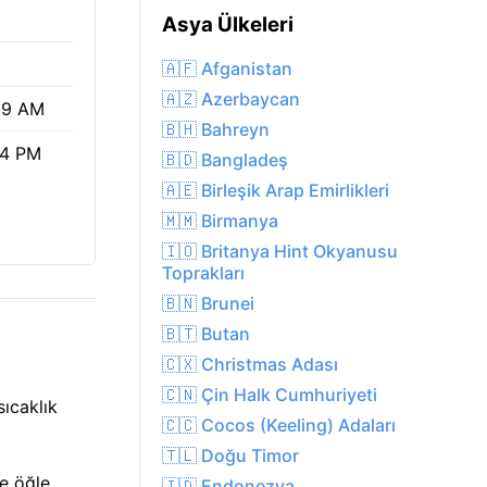
Asya Ülkeleri
🇦🇫 Afganistan
🇦🇿 Azerbaycan
59 AM
🇧🇭 Bahreyn
34 PM
🇧🇩 Bangladeş
🇦🇪 Birleşik Arap Emirlikleri
🇲🇲 Birmanya
🇮🇴 Britanya Hint Okyanusu
Toprakları
🇧🇳 Brunei
🇧🇹 Butan
🇨🇽 Christmas Adası
🇨🇳 Çin Halk Cumhuriyeti
sıcaklık
🇨🇨 Cocos (Keeling) Adaları
🇹🇱 Doğu Timor
e öğle
🇮🇩 Endonezya