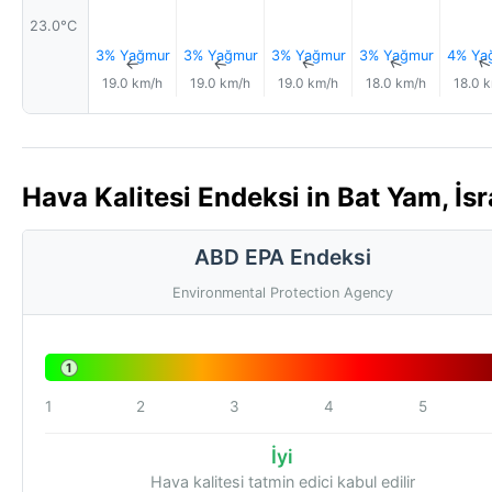
23.0°C
3% Yağmur
3% Yağmur
3% Yağmur
3% Yağmur
4% Ya
↑
↑
↑
↑
19.0 km/h
19.0 km/h
19.0 km/h
18.0 km/h
18.0 
Hava Kalitesi Endeksi in Bat Yam, İsr
ABD EPA Endeksi
Environmental Protection Agency
1
1
2
3
4
5
İyi
Hava kalitesi tatmin edici kabul edilir