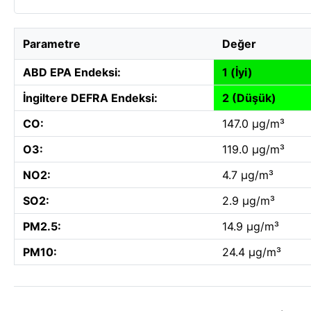
Parametre
Değer
ABD EPA Endeksi:
1 (İyi)
İngiltere DEFRA Endeksi:
2 (Düşük)
CO:
147.0 µg/m³
O3:
119.0 µg/m³
NO2:
4.7 µg/m³
SO2:
2.9 µg/m³
PM2.5:
14.9 µg/m³
PM10:
24.4 µg/m³