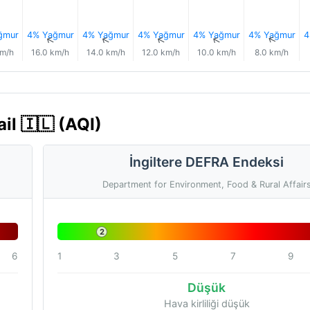
ğmur
4% Yağmur
4% Yağmur
4% Yağmur
4% Yağmur
4% Yağmur
4
↑
↑
↑
↑
↑
↑
km/h
16.0 km/h
14.0 km/h
12.0 km/h
10.0 km/h
8.0 km/h
ail 🇮🇱 (AQI)
İngiltere DEFRA Endeksi
Department for Environment, Food & Rural Affair
2
6
1
3
5
7
9
Düşük
Hava kirliliği düşük