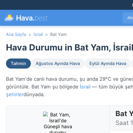
Hava.
best
Afr
Ana Sayfa
>
İsrail
>
Bat Yam
Hava Durumu in Bat Yam, İsrail
Tahmin
Ağustos Ayında Hava
Eylül Ayında Hava
Bat Yam'de canlı hava durumu, şu anda 29°C ve güneşli.
görüntüle. Bat Yam şu bölgede
İsrail
— tüm büyük şeh
şehirler
dünyada.
Bat 
Saat 