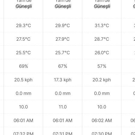
Güneşli
Güneşli
Güneşli
29.3°C
29.9°C
31.3°C
27.5°C
27.9°C
28.7°C
25.5°C
25.7°C
26.0°C
69%
67%
57%
20.5 kph
17.3 kph
20.2 kph
2
0.0 mm
0.0 mm
0.0 mm
10.0
11.0
10.0
06:01 AM
06:01 AM
06:02 AM
0
07:32 PM
07:31 PM
07:30 PM
0