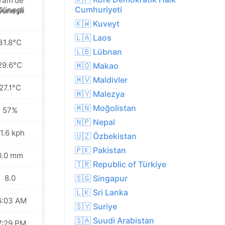
Cumhuriyeti
Güneşli
Güneşli
🇰🇼 Kuveyt
🇱🇦 Laos
31.8°C
33.5°C
🇱🇧 Lübnan
29.6°C
30.9°C
🇲🇴 Makao
🇲🇻 Maldivler
27.1°C
28.7°C
🇲🇾 Malezya
🇲🇳 Moğolistan
57%
51%
🇳🇵 Nepal
1.6 kph
24.8 kph
🇺🇿 Özbekistan
🇵🇰 Pakistan
0.0 mm
0.0 mm
🇹🇷 Republic of Türkiye
8.0
8.0
🇸🇬 Singapur
🇱🇰 Sri Lanka
6:03 AM
06:03 AM
🇸🇾 Suriye
🇸🇦 Suudi Arabistan
7:29 PM
07:28 PM