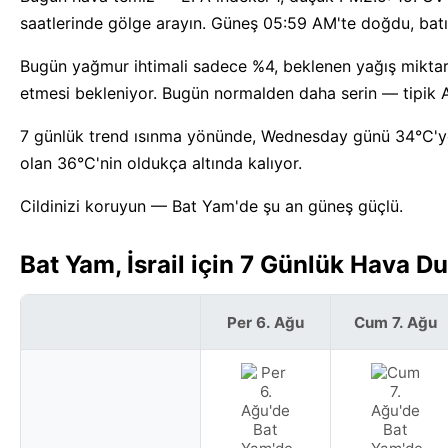
saatlerinde gölge arayın. Güneş 05:59 AM'te doğdu, batı
Bugün yağmur ihtimali sadece %4, beklenen yağış mikta
etmesi bekleniyor. Bugün normalden daha serin — tipik A
7 günlük trend ısınma yönünde, Wednesday günü 34°C'ye u
olan 36°C'nin oldukça altında kalıyor.
Cildinizi koruyun — Bat Yam'de şu an güneş güçlü.
Bat Yam, İsrail için 7 Günlük Hava 
Per 6. Ağu
Cum 7. Ağu