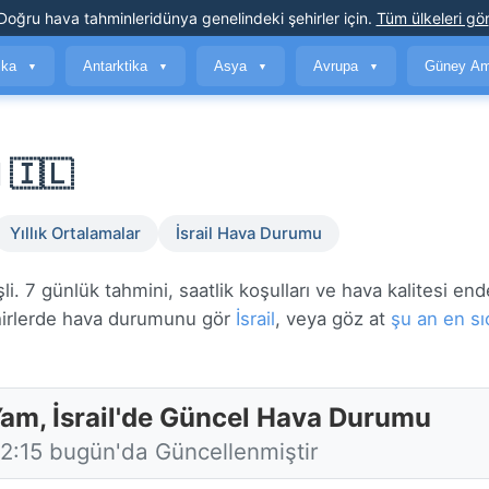
Doğru hava tahminleri
dünya genelindeki şehirler için
.
Tüm ülkeleri gör
ika
Antarktika
Asya
Avrupa
Güney Am
▼
▼
▼
▼
 🇮🇱
Yıllık Ortalamalar
İsrail Hava Durumu
 7 günlük tahmini, saatlik koşulları ve hava kalitesi end
irlerde hava durumunu gör
İsrail
, veya göz at
şu an en sı
Yam, İsrail'de Güncel Hava Durumu
12:15 bugün'da Güncellenmiştir