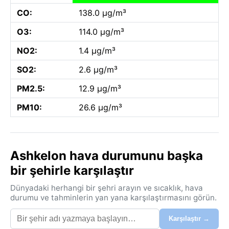
CO:
138.0 µg/m³
O3:
114.0 µg/m³
NO2:
1.4 µg/m³
SO2:
2.6 µg/m³
PM2.5:
12.9 µg/m³
PM10:
26.6 µg/m³
Ashkelon hava durumunu başka
bir şehirle karşılaştır
Dünyadaki herhangi bir şehri arayın ve sıcaklık, hava
durumu ve tahminlerin yan yana karşılaştırmasını görün.
Karşılaştır →