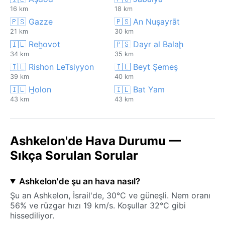
16 km
18 km
🇵🇸 Gazze
🇵🇸 An Nuşayrāt
21 km
30 km
🇮🇱 Reẖovot
🇵🇸 Dayr al Balaḩ
34 km
35 km
🇮🇱 Rishon LeTsiyyon
🇮🇱 Beyt Şemeş
39 km
40 km
🇮🇱 H̱olon
🇮🇱 Bat Yam
43 km
43 km
Ashkelon'de Hava Durumu —
Sıkça Sorulan Sorular
Ashkelon'de şu an hava nasıl?
Şu an Ashkelon, İsrail'de, 30°C ve güneşli. Nem oranı
56% ve rüzgar hızı 19 km/s. Koşullar 32°C gibi
hissediliyor.