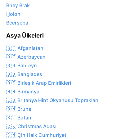
Bney Brak
H̱olon
Beerşeba
Asya Ülkeleri
🇦🇫 Afganistan
🇦🇿 Azerbaycan
🇧🇭 Bahreyn
🇧🇩 Bangladeş
🇦🇪 Birleşik Arap Emirlikleri
🇲🇲 Birmanya
🇮🇴 Britanya Hint Okyanusu Toprakları
🇧🇳 Brunei
🇧🇹 Butan
🇨🇽 Christmas Adası
🇨🇳 Çin Halk Cumhuriyeti