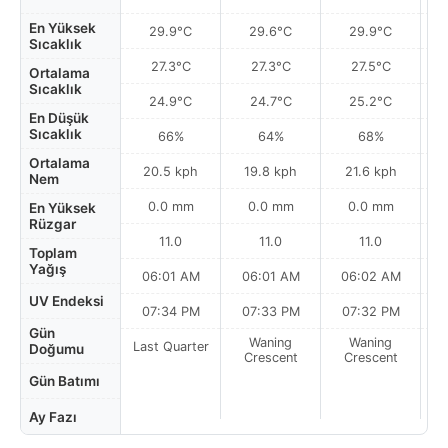
En Yüksek
29.9°C
29.6°C
29.9°C
Sıcaklık
27.3°C
27.3°C
27.5°C
Ortalama
Sıcaklık
24.9°C
24.7°C
25.2°C
En Düşük
Sıcaklık
66%
64%
68%
Ortalama
20.5 kph
19.8 kph
21.6 kph
Nem
0.0 mm
0.0 mm
0.0 mm
En Yüksek
Rüzgar
11.0
11.0
11.0
Toplam
Yağış
06:01 AM
06:01 AM
06:02 AM
0
UV Endeksi
07:34 PM
07:33 PM
07:32 PM
Gün
Waning
Waning
Last Quarter
Doğumu
Crescent
Crescent
Gün Batımı
Ay Fazı