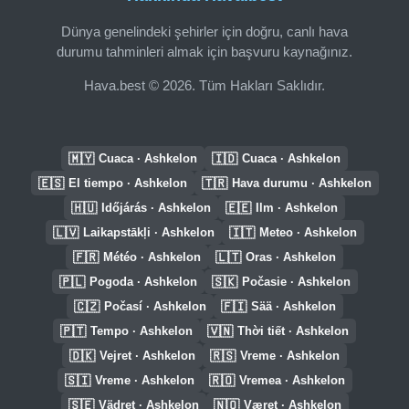
Dünya genelindeki şehirler için doğru, canlı hava
durumu tahminleri almak için başvuru kaynağınız.
Hava.best © 2026. Tüm Hakları Saklıdır.
🇲🇾
🇮🇩
Cuaca · Ashkelon
Cuaca · Ashkelon
🇪🇸
🇹🇷
El tiempo · Ashkelon
Hava durumu · Ashkelon
🇭🇺
🇪🇪
Időjárás · Ashkelon
Ilm · Ashkelon
🇱🇻
🇮🇹
Laikapstākļi · Ashkelon
Meteo · Ashkelon
🇫🇷
🇱🇹
Météo · Ashkelon
Oras · Ashkelon
🇵🇱
🇸🇰
Pogoda · Ashkelon
Počasie · Ashkelon
🇨🇿
🇫🇮
Počasí · Ashkelon
Sää · Ashkelon
🇵🇹
🇻🇳
Tempo · Ashkelon
Thời tiết · Ashkelon
🇩🇰
🇷🇸
Vejret · Ashkelon
Vreme · Ashkelon
🇸🇮
🇷🇴
Vreme · Ashkelon
Vremea · Ashkelon
🇸🇪
🇳🇴
Vädret · Ashkelon
Været · Ashkelon