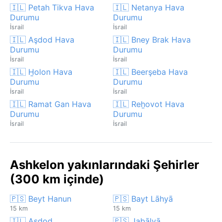
🇮🇱 Petah Tikva Hava
🇮🇱 Netanya Hava
Durumu
Durumu
İsrail
İsrail
🇮🇱 Aşdod Hava
🇮🇱 Bney Brak Hava
Durumu
Durumu
İsrail
İsrail
🇮🇱 H̱olon Hava
🇮🇱 Beerşeba Hava
Durumu
Durumu
İsrail
İsrail
🇮🇱 Ramat Gan Hava
🇮🇱 Reẖovot Hava
Durumu
Durumu
İsrail
İsrail
Ashkelon yakınlarındaki Şehirler
(300 km içinde)
🇵🇸 Beyt Hanun
🇵🇸 Bayt Lāhyā
15 km
15 km
🇮🇱 Aşdod
🇵🇸 Jabālyā