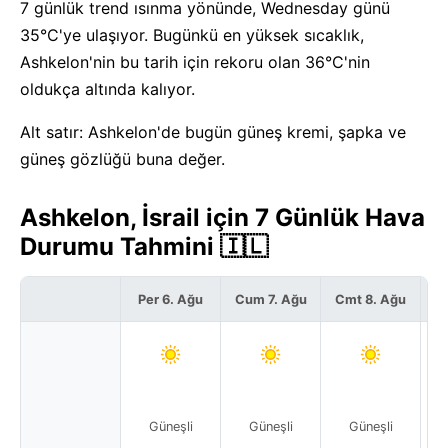
7 günlük trend ısınma yönünde, Wednesday günü
35°C'ye ulaşıyor. Bugünkü en yüksek sıcaklık,
Ashkelon'nin bu tarih için rekoru olan 36°C'nin
oldukça altında kalıyor.
Alt satır: Ashkelon'de bugün güneş kremi, şapka ve
güneş gözlüğü buna değer.
Ashkelon, İsrail için 7 Günlük Hava
Durumu Tahmini 🇮🇱
Per 6. Ağu
Cum 7. Ağu
Cmt 8. Ağu
P
Güneşli
Güneşli
Güneşli