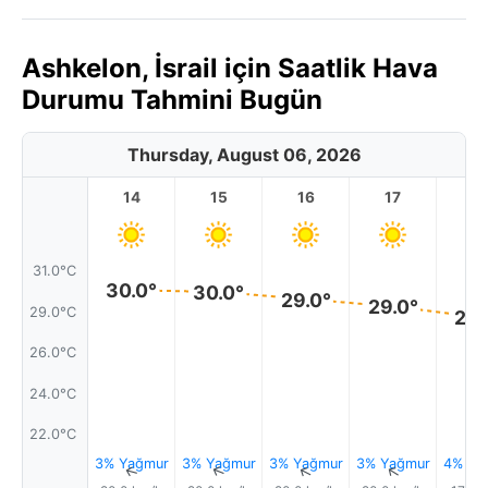
Ashkelon, İsrail için Saatlik Hava
Durumu Tahmini Bugün
Thursday, August 06, 2026
14
15
16
17
1
31.0°C
30.0°
30.0°
29.0°
29.0°
29.0°C
28.
26.0°C
24.0°C
22.0°C
3% Yağmur
3% Yağmur
3% Yağmur
3% Yağmur
4% Ya
↑
↑
↑
↑