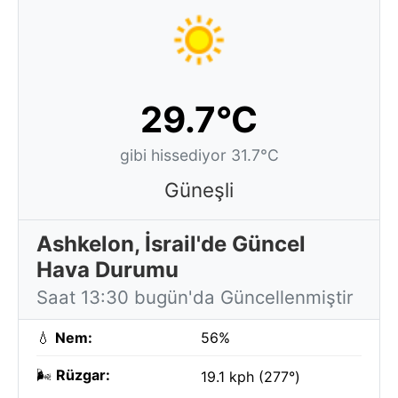
29.7°C
gibi hissediyor 31.7°C
Güneşli
Ashkelon, İsrail'de Güncel
Hava Durumu
Saat 13:30 bugün'da Güncellenmiştir
💧
Nem:
56%
🌬️
Rüzgar:
19.1 kph (277°)