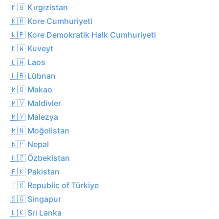
🇰🇬 Kırgızistan
🇰🇷 Kore Cumhuriyeti
🇰🇵 Kore Demokratik Halk Cumhuriyeti
🇰🇼 Kuveyt
🇱🇦 Laos
🇱🇧 Lübnan
🇲🇴 Makao
🇲🇻 Maldivler
🇲🇾 Malezya
🇲🇳 Moğolistan
🇳🇵 Nepal
🇺🇿 Özbekistan
🇵🇰 Pakistan
🇹🇷 Republic of Türkiye
🇸🇬 Singapur
🇱🇰 Sri Lanka