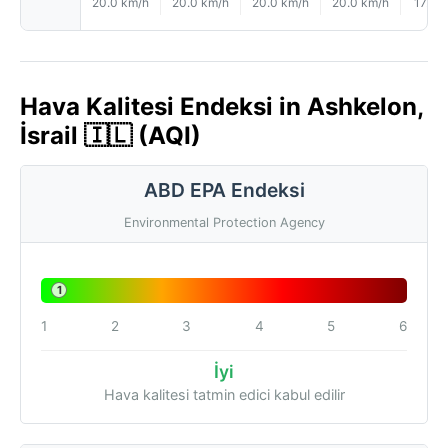
20.0 km/h
20.0 km/h
20.0 km/h
20.0 km/h
17.0 
Hava Kalitesi Endeksi in Ashkelon,
İsrail 🇮🇱 (AQI)
ABD EPA Endeksi
Environmental Protection Agency
1
1
2
3
4
5
6
İyi
Hava kalitesi tatmin edici kabul edilir