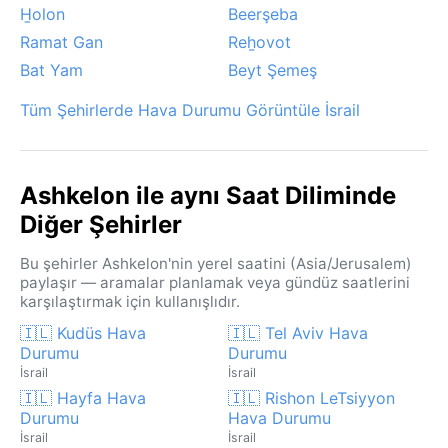
H̱olon
Beerşeba
Ramat Gan
Reẖovot
Bat Yam
Beyt Şemeş
Tüm Şehirlerde Hava Durumu Görüntüle İsrail
Ashkelon ile aynı Saat Diliminde
Diğer Şehirler
Bu şehirler Ashkelon'nin yerel saatini (Asia/Jerusalem)
paylaşır — aramalar planlamak veya gündüz saatlerini
karşılaştırmak için kullanışlıdır.
🇮🇱 Kudüs Hava
🇮🇱 Tel Aviv Hava
Durumu
Durumu
İsrail
İsrail
🇮🇱 Hayfa Hava
🇮🇱 Rishon LeTsiyyon
Durumu
Hava Durumu
İsrail
İsrail