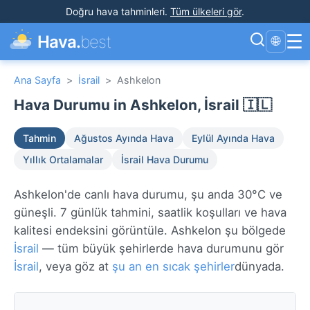
Doğru hava tahminleri
.
Tüm ülkeleri gör
.
☰
Hava.
best
🌐
Ana Sayfa
>
İsrail
>
Ashkelon
Hava Durumu in Ashkelon, İsrail 🇮🇱
Tahmin
Ağustos Ayında Hava
Eylül Ayında Hava
Yıllık Ortalamalar
İsrail Hava Durumu
Ashkelon'de canlı hava durumu, şu anda 30°C ve
güneşli. 7 günlük tahmini, saatlik koşulları ve hava
kalitesi endeksini görüntüle. Ashkelon şu bölgede
İsrail
— tüm büyük şehirlerde hava durumunu gör
İsrail
, veya göz at
şu an en sıcak şehirler
dünyada.