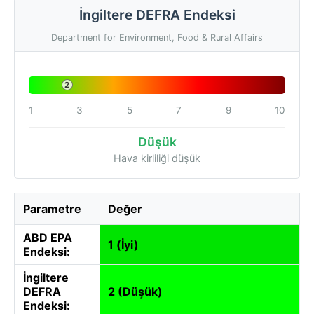
İngiltere DEFRA Endeksi
Department for Environment, Food & Rural Affairs
2
1
3
5
7
9
10
Düşük
Hava kirliliği düşük
Parametre
Değer
ABD EPA
1 (İyi)
Endeksi:
İngiltere
DEFRA
2 (Düşük)
Endeksi: