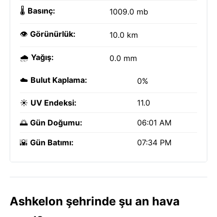
🌡️
Basınç:
1009.0 mb
👁️
Görünürlük:
10.0 km
🌧️
Yağış:
0.0 mm
☁️
Bulut Kaplama:
0%
☀️
UV Endeksi:
11.0
🌅
Gün Doğumu:
06:01 AM
🌇
Gün Batımı:
07:34 PM
Ashkelon şehrinde şu an hava