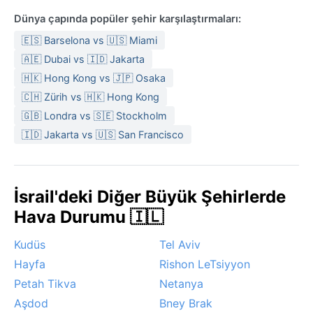
Dünya çapında popüler şehir karşılaştırmaları:
🇪🇸 Barselona vs 🇺🇸 Miami
🇦🇪 Dubai vs 🇮🇩 Jakarta
🇭🇰 Hong Kong vs 🇯🇵 Osaka
🇨🇭 Zürih vs 🇭🇰 Hong Kong
🇬🇧 Londra vs 🇸🇪 Stockholm
🇮🇩 Jakarta vs 🇺🇸 San Francisco
İsrail'deki Diğer Büyük Şehirlerde
Hava Durumu 🇮🇱
Kudüs
Tel Aviv
Hayfa
Rishon LeTsiyyon
Petah Tikva
Netanya
Aşdod
Bney Brak