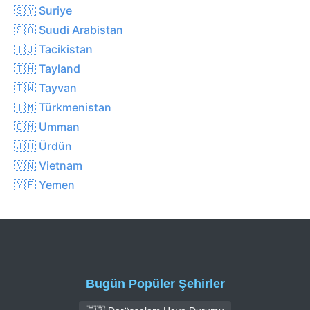
🇸🇾 Suriye
🇸🇦 Suudi Arabistan
🇹🇯 Tacikistan
🇹🇭 Tayland
🇹🇼 Tayvan
🇹🇲 Türkmenistan
🇴🇲 Umman
🇯🇴 Ürdün
🇻🇳 Vietnam
🇾🇪 Yemen
Bugün Popüler Şehirler