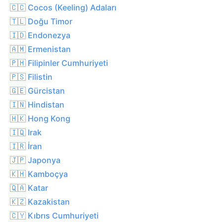
🇨🇨 Cocos (Keeling) Adaları
🇹🇱 Doğu Timor
🇮🇩 Endonezya
🇦🇲 Ermenistan
🇵🇭 Filipinler Cumhuriyeti
🇵🇸 Filistin
🇬🇪 Gürcistan
🇮🇳 Hindistan
🇭🇰 Hong Kong
🇮🇶 Irak
🇮🇷 İran
🇯🇵 Japonya
🇰🇭 Kamboçya
🇶🇦 Katar
🇰🇿 Kazakistan
🇨🇾 Kıbrıs Cumhuriyeti