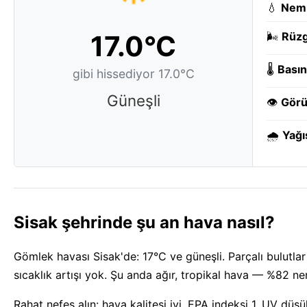
💧
Nem
17.0°C
🌬️
Rüzg
🌡️
Basın
gibi hissediyor 17.0°C
Güneşli
👁️
Görü
🌧️
Yağı
Sisak şehrinde şu an hava nasıl?
Gömlek havası Sisak'de: 17°C ve güneşli. Parçalı bulutla
sıcaklık artışı yok. Şu anda ağır, tropikal hava — %82 ne
Rahat nefes alın: hava kalitesi iyi, EPA indeksi 1. UV