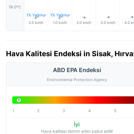
19.0°C
1% Yağmur
1% Yağmur
↑
↑
↑
↑
2.0 km/h
1.0 km/h
2.0 km/h
3.0 km/h
4.0 k
Hava Kalitesi Endeksi in Sisak, Hırva
ABD EPA Endeksi
Environmental Protection Agency
1
1
2
3
4
5
İyi
Hava kalitesi tatmin edici kabul edilir