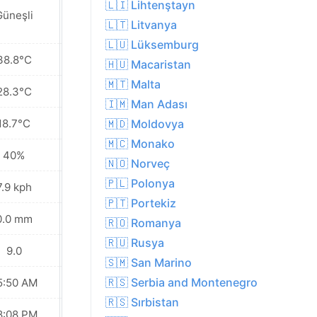
🇱🇮 Lihtenştayn
Güneşli
Güneşli
🇱🇹 Litvanya
🇱🇺 Lüksemburg
38.8°C
38.2°C
🇭🇺 Macaristan
🇲🇹 Malta
28.3°C
28.8°C
🇮🇲 Man Adası
18.7°C
23.0°C
🇲🇩 Moldovya
🇲🇨 Monako
40%
36%
🇳🇴 Norveç
🇵🇱 Polonya
7.9 kph
10.8 kph
🇵🇹 Portekiz
0.0 mm
0.0 mm
🇷🇴 Romanya
🇷🇺 Rusya
9.0
9.0
🇸🇲 San Marino
🇷🇸 Serbia and Montenegro
5:50 AM
05:51 AM
🇷🇸 Sırbistan
8:08 PM
08:07 PM