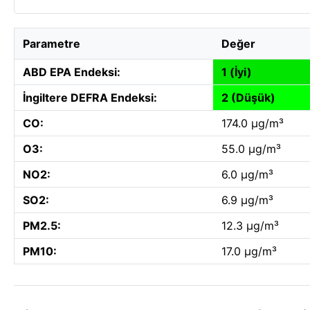
Parametre
Değer
ABD EPA Endeksi:
1 (İyi)
İngiltere DEFRA Endeksi:
2 (Düşük)
CO:
174.0 µg/m³
O3:
55.0 µg/m³
NO2:
6.0 µg/m³
SO2:
6.9 µg/m³
PM2.5:
12.3 µg/m³
PM10:
17.0 µg/m³