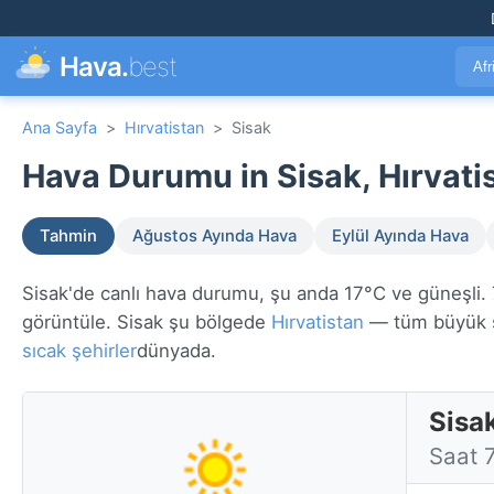
Hava.
best
Afr
Ana Sayfa
>
Hırvatistan
>
Sisak
Hava Durumu in Sisak, Hırvati
Tahmin
Ağustos Ayında Hava
Eylül Ayında Hava
Sisak'de canlı hava durumu, şu anda 17°C ve güneşli. 7 
görüntüle. Sisak şu bölgede
Hırvatistan
— tüm büyük ş
sıcak şehirler
dünyada.
Sisa
Saat 