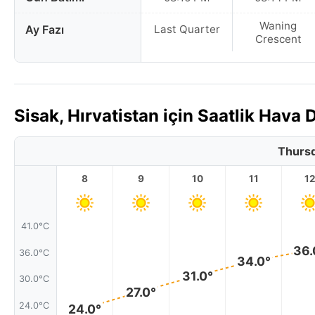
Waning
Ay Fazı
Last Quarter
Crescent
Sisak, Hırvatistan için Saatlik Hav
Thursd
8
9
10
11
1
41.0°C
36.
36.0°C
34.0°
31.0°
30.0°C
27.0°
24.0°C
24.0°