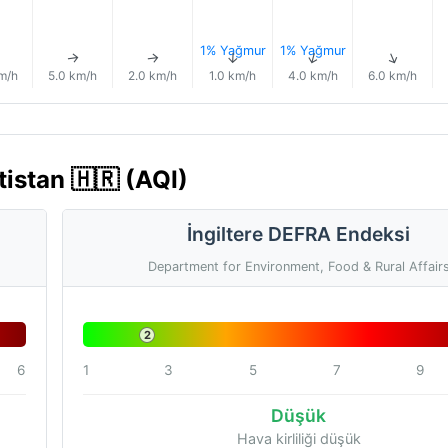
1% Yağmur
1% Yağmur
↑
↑
↑
↑
↑
↑
m/h
5.0 km/h
2.0 km/h
1.0 km/h
4.0 km/h
6.0 km/h
tistan 🇭🇷 (AQI)
İngiltere DEFRA Endeksi
Department for Environment, Food & Rural Affair
2
6
1
3
5
7
9
Düşük
Hava kirliliği düşük