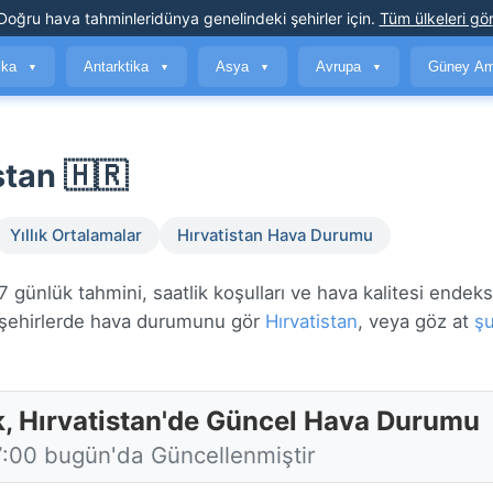
Doğru hava tahminleri
dünya genelindeki şehirler için
.
Tüm ülkeleri gör
ika
Antarktika
Asya
Avrupa
Güney Am
▼
▼
▼
▼
stan 🇭🇷
Yıllık Ortalamalar
Hırvatistan Hava Durumu
günlük tahmini, saatlik koşulları ve hava kalitesi endeks
ehirlerde hava durumunu gör
Hırvatistan
, veya göz at
şu
k, Hırvatistan'de Güncel Hava Durumu
7:00 bugün'da Güncellenmiştir