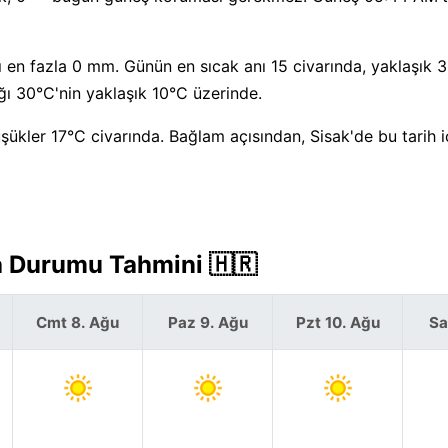
 en fazla 0 mm. Günün en sıcak anı 15 civarında, yaklaşık 
ı 30°C'nin yaklaşık 10°C üzerinde.
şükler 17°C civarında. Bağlam açısından, Sisak'de bu tarih i
va Durumu Tahmini 🇭🇷
Cmt 8. Ağu
Paz 9. Ağu
Pzt 10. Ağu
Sa