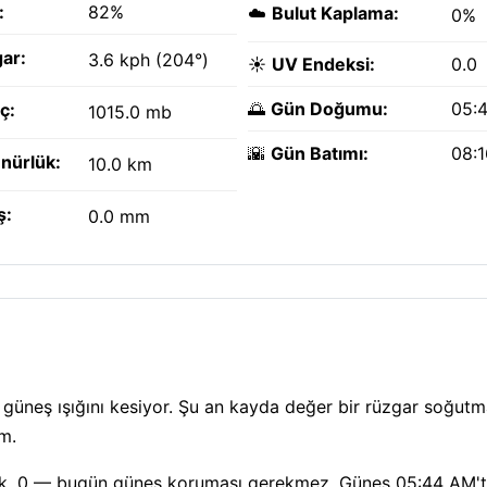
:
82%
☁️
Bulut Kaplama:
0%
ar:
3.6 kph (204°)
☀️
UV Endeksi:
0.0
🌅
Gün Doğumu:
05:
ç:
1015.0 mb
🌇
Gün Batımı:
08:
nürlük:
10.0 km
ş:
0.0 mm
r güneş ışığını kesiyor. Şu an kayda değer bir rüzgar soğut
m.
 düşük, 0 — bugün güneş koruması gerekmez. Güneş 05:44 AM'