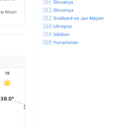
🇸🇰 Slovakya
🇸🇮 Slovenya
ew Moon
New Moon
🇸🇯 Svalbard ve Jan Mayen
🇺🇦 Ukrayna
🇻🇦 Vatikan
🇬🇷 Yunanistan
18
19
20
21
22
23
38.0°
34.0°
29.0°
28.0°
26.0°
25.0°