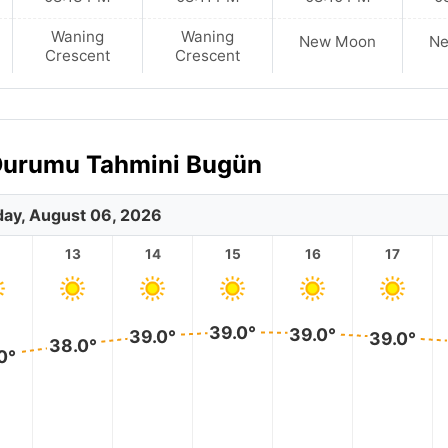
Waning
Waning
New Moon
N
Crescent
Crescent
a Durumu Tahmini Bugün
ay, August 06, 2026
2
13
14
15
16
17
39.0°
39.0°
39.0°
39.0°
38.0°
0°