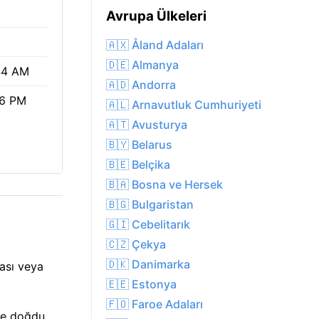
Avrupa Ülkeleri
🇦🇽 Åland Adaları
🇩🇪 Almanya
44 AM
🇦🇩 Andorra
16 PM
🇦🇱 Arnavutluk Cumhuriyeti
🇦🇹 Avusturya
🇧🇾 Belarus
🇧🇪 Belçika
🇧🇦 Bosna ve Hersek
🇧🇬 Bulgaristan
🇬🇮 Cebelitarık
🇨🇿 Çekya
🇩🇰 Danimarka
ması veya
🇪🇪 Estonya
🇫🇴 Faroe Adaları
te doğdu,