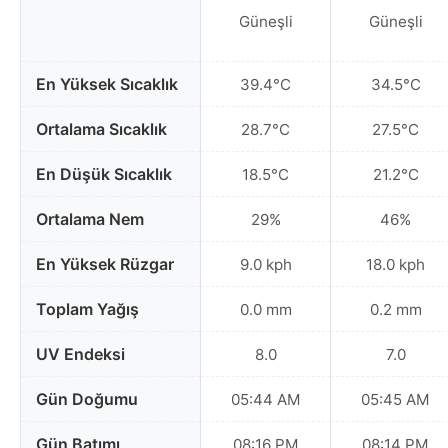
Güneşli
Güneşli
En Yüksek Sıcaklık
39.4°C
34.5°C
Ortalama Sıcaklık
28.7°C
27.5°C
En Düşük Sıcaklık
18.5°C
21.2°C
Ortalama Nem
29%
46%
En Yüksek Rüzgar
9.0 kph
18.0 kph
Toplam Yağış
0.0 mm
0.2 mm
UV Endeksi
8.0
7.0
Gün Doğumu
05:44 AM
05:45 AM
Gün Batımı
08:16 PM
08:14 PM