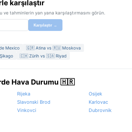
e karşılaştır
u ve tahminlerin yan yana karşılaştırmasını görün.
Karşılaştır →
 de Mexico
🇬🇷 Atina vs 🇷🇺 Moskova
 Şikago
🇨🇭 Zürih vs 🇸🇦 Riyad
erde Hava Durumu 🇭🇷
Rijeka
Osijek
Slavonski Brod
Karlovac
Vinkovci
Dubrovnik