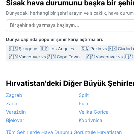
Sisak hava durumunu başka bir şehirl
Dünyadaki herhangi bir şehri arayın ve sıcaklık, hava durum
Dünya çapında popüler şehir karşılaştırmaları:
🇺🇸 Şikago vs 🇺🇸 Los Angeles
🇨🇳 Pekin vs 🇲🇽 Ciudad
🇨🇦 Vancouver vs 🇿🇦 Cape Town
🇨🇦 Vancouver vs 🇺🇸
Hırvatistan'deki Diğer Büyük Şehirl
Zagreb
Split
Zadar
Pula
Varaždin
Velika Gorica
Bjelovar
Koprivnica
Tüm Şehirlerde Hava Durumu Görüntüle Hırvatistan