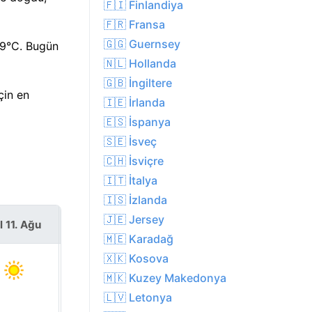
🇫🇮 Finlandiya
🇫🇷 Fransa
🇬🇬 Guernsey
39°C. Bugün
🇳🇱 Hollanda
🇬🇧 İngiltere
çin en
🇮🇪 İrlanda
🇪🇸 İspanya
🇸🇪 İsveç
🇨🇭 İsviçre
🇮🇹 İtalya
🇮🇸 İzlanda
🇯🇪 Jersey
l 11. Ağu
Çar 12. Ağu
🇲🇪 Karadağ
🇽🇰 Kosova
🇲🇰 Kuzey Makedonya
🇱🇻 Letonya