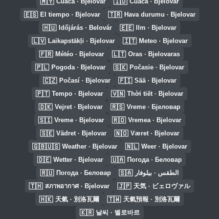
🇲🇾
🇮🇩
Cuaca · Bjelovar
Cuaca · Bjelovar
🇪🇸
🇹🇷
El tiempo · Bjelovar
Hava durumu · Bjelovar
🇭🇺
🇪🇪
Időjárás · Belovár
Ilm · Bjelovar
🇱🇻
🇮🇹
Laikapstākļi · Bjelovar
Meteo · Bjelovar
🇫🇷
🇱🇹
Météo · Bjelovar
Oras · Bjelovaras
🇵🇱
🇸🇰
Pogoda · Bjelovar
Počasie · Bjelovar
🇨🇿
🇫🇮
Počasí · Bjelovar
Sää · Bjelovar
🇵🇹
🇻🇳
Tempo · Bjelovar
Thời tiết · Bjelovar
🇩🇰
🇷🇸
Vejret · Bjelovar
Vreme · Бјеловар
🇸🇮
🇷🇴
Vreme · Bjelovar
Vremea · Bjelovar
🇸🇪
🇳🇴
Vädret · Bjelovar
Været · Bjelovar
🇬🇧🇺🇸
🇳🇱
Weather · Bjelovar
Weer · Bjelovar
🇩🇪
🇺🇦
Wetter · Bjelovar
Погода · Беловар
🇷🇺
🇸🇦
Погода · Беловар
الطقس · بيلوفار
🇹🇭
🇯🇵
สภาพอากาศ · Bjelovar
天気 · ビェロヴァル
🇭🇰
🇹🇼
天氣 · 別洛瓦爾
天氣預報 · 別洛瓦爾
🇰🇷
날씨 · 벨로바르