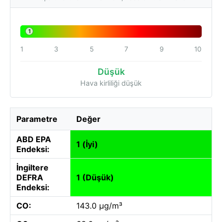
1
1
3
5
7
9
10
Düşük
Hava kirliliği düşük
Parametre
Değer
ABD EPA
1 (İyi)
Endeksi:
İngiltere
DEFRA
1 (Düşük)
Endeksi:
CO:
143.0 µg/m³