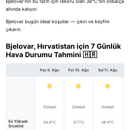
Bjelovar'nin bu tarih için rekoru olan 38°C'nin oldukça
altında kalıyor.
Bjelovar bugün ideal koşullar — çıkın ve keyfini
çıkarın.
Bjelovar, Hırvatistan için 7 Günlük
Hava Durumu Tahmini 🇭🇷
Paz 9. Ağu
Pzt 10. Ağu
Sal 11. Ağu
Ça
Güneşli
Güneşli
Güneşli
En Yüksek
34.6°C
37.7°C
38.9°C
Sıcaklık