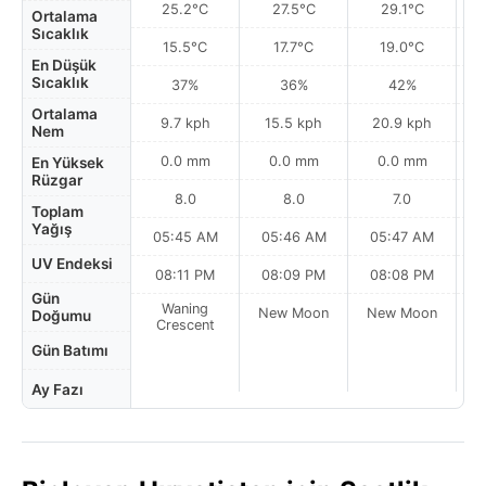
25.2°C
27.5°C
29.1°C
Ortalama
Sıcaklık
15.5°C
17.7°C
19.0°C
En Düşük
Sıcaklık
37%
36%
42%
Ortalama
9.7 kph
15.5 kph
20.9 kph
Nem
0.0 mm
0.0 mm
0.0 mm
En Yüksek
Rüzgar
8.0
8.0
7.0
Toplam
Yağış
05:45 AM
05:46 AM
05:47 AM
0
UV Endeksi
08:11 PM
08:09 PM
08:08 PM
Gün
Waning
New Moon
New Moon
N
Doğumu
Crescent
Gün Batımı
Ay Fazı