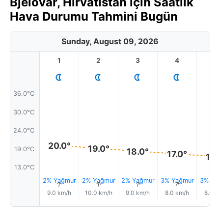
Bjelovar, Hırvatistan için Saatlik
Hava Durumu Tahmini Bugün
Sunday, August 09, 2026
1
2
3
4
5
36.0°C
30.0°C
24.0°C
20.0°
19.0°
19.0°C
18.0°
17.0°
16.
13.0°C
2% Yağmur
2% Yağmur
2% Yağmur
3% Yağmur
3% Ya
↑
↑
↑
↑
9.0 km/h
10.0 km/h
9.0 km/h
8.0 km/h
8.0 k