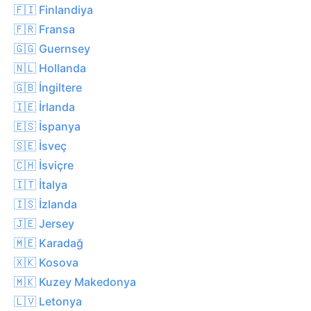
🇫🇮 Finlandiya
🇫🇷 Fransa
🇬🇬 Guernsey
🇳🇱 Hollanda
🇬🇧 İngiltere
🇮🇪 İrlanda
🇪🇸 İspanya
🇸🇪 İsveç
🇨🇭 İsviçre
🇮🇹 İtalya
🇮🇸 İzlanda
🇯🇪 Jersey
🇲🇪 Karadağ
🇽🇰 Kosova
🇲🇰 Kuzey Makedonya
🇱🇻 Letonya