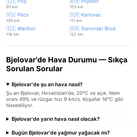
🇸🇮 Ptuj
🇧🇦 Prijedor
95 km
103 km
🇭🇺 Pécs
🇭🇷 Karlovac
109 km
111 km
🇸🇮 Maribor
🇭🇷 Slavonski Brod
118 km
122 km
Bjelovar'de Hava Durumu — Sıkça
Sorulan Sorular
Bjelovar'de şu an hava nasıl?
Şu an Bjelovar, Hırvatistan'de, 20°C ve açık. Nem
oranı 49% ve rüzgar hızı 9 km/s. Koşullar 18°C gibi
hissediliyor.
Bjelovar'de yarın hava nasıl olacak?
Bugün Bjelovar'de yağmur yağacak mı?