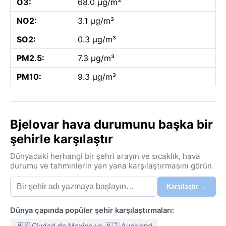
O3:
68.0 µg/m³
NO2:
3.1 µg/m³
SO2:
0.3 µg/m³
PM2.5:
7.3 µg/m³
PM10:
9.3 µg/m³
Bjelovar hava durumunu başka bir
şehirle karşılaştır
Dünyadaki herhangi bir şehri arayın ve sıcaklık, hava
durumu ve tahminlerin yan yana karşılaştırmasını görün.
Karşılaştır →
Dünya çapında popüler şehir karşılaştırmaları:
🇲🇽 Ciudad de Mexico vs 🇳🇿 Auckland