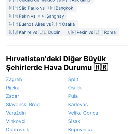
🇧🇷 São Paulo vs 🇹🇭 Bangkok
🇨🇳 Pekin vs 🇨🇳 Şanghay
🇦🇷 Buenos Aires vs 🇯🇵 Osaka
🇪🇬 Kahire vs 🇮🇪 Dublin
🇨🇳 Pekin vs 🇮🇹 Roma
Hırvatistan'deki Diğer Büyük
Şehirlerde Hava Durumu 🇭🇷
Zagreb
Split
Rijeka
Osijek
Zadar
Pula
Slavonski Brod
Karlovac
Varaždin
Velika Gorica
Vinkovci
Sisak
Dubrovnik
Koprivnica