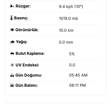
🌬️
Rüzgar:
9.4 kph (10°)
🌡️
Basınç:
1019.0 mb
👁️
Görünürlük:
10.0 km
🌧️
Yağış:
0.0 mm
☁️
Bulut Kaplama:
5%
☀️
UV Endeksi:
0.0
🌅
Gün Doğumu:
05:45 AM
🌇
Gün Batımı:
08:11 PM