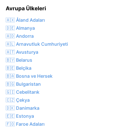
Avrupa Ülkeleri
🇦🇽 Åland Adaları
🇩🇪 Almanya
🇦🇩 Andorra
🇦🇱 Arnavutluk Cumhuriyeti
🇦🇹 Avusturya
🇧🇾 Belarus
🇧🇪 Belçika
🇧🇦 Bosna ve Hersek
🇧🇬 Bulgaristan
🇬🇮 Cebelitarık
🇨🇿 Çekya
🇩🇰 Danimarka
🇪🇪 Estonya
🇫🇴 Faroe Adaları