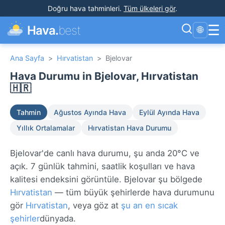
Doğru hava tahminleri
.
Tüm ülkeleri gör
.
☰
Hava.
best
🌐
Ana Sayfa
>
Hırvatistan
>
Bjelovar
Hava Durumu in Bjelovar, Hırvatistan
🇭🇷
Tahmin
Ağustos Ayında Hava
Eylül Ayında Hava
Yıllık Ortalamalar
Hırvatistan Hava Durumu
Bjelovar'de canlı hava durumu, şu anda 20°C ve
açık. 7 günlük tahmini, saatlik koşulları ve hava
kalitesi endeksini görüntüle. Bjelovar şu bölgede
Hırvatistan
— tüm büyük şehirlerde hava durumunu
gör
Hırvatistan
, veya göz at
şu an en sıcak
şehirler
dünyada.