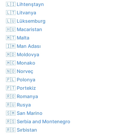
🇱🇮 Lihtenştayn
🇱🇹 Litvanya
🇱🇺 Lüksemburg
🇭🇺 Macaristan
🇲🇹 Malta
🇮🇲 Man Adası
🇲🇩 Moldovya
🇲🇨 Monako
🇳🇴 Norveç
🇵🇱 Polonya
🇵🇹 Portekiz
🇷🇴 Romanya
🇷🇺 Rusya
🇸🇲 San Marino
🇷🇸 Serbia and Montenegro
🇷🇸 Sırbistan