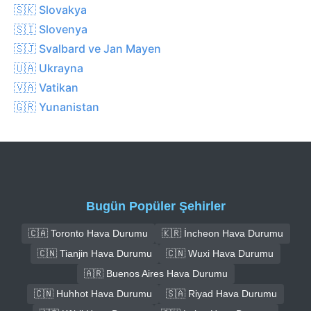
🇸🇰 Slovakya
🇸🇮 Slovenya
🇸🇯 Svalbard ve Jan Mayen
🇺🇦 Ukrayna
🇻🇦 Vatikan
🇬🇷 Yunanistan
Bugün Popüler Şehirler
🇨🇦 Toronto Hava Durumu
🇰🇷 İncheon Hava Durumu
🇨🇳 Tianjin Hava Durumu
🇨🇳 Wuxi Hava Durumu
🇦🇷 Buenos Aires Hava Durumu
🇨🇳 Huhhot Hava Durumu
🇸🇦 Riyad Hava Durumu