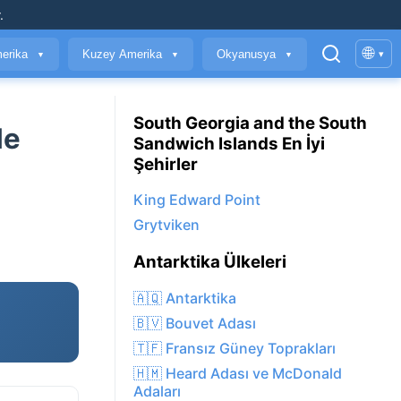
.
🌐
erika
Kuzey Amerika
Okyanusya
▾
▼
▼
▼
South Georgia and the South
de
Sandwich Islands En İyi
Şehirler
King Edward Point
Grytviken
Antarktika Ülkeleri
🇦🇶 Antarktika
🇧🇻 Bouvet Adası
🇹🇫 Fransız Güney Toprakları
🇭🇲 Heard Adası ve McDonald
Adaları