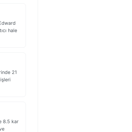
 Edward
ıcı hale
rinde 21
işleri
 8.5 kar
ve