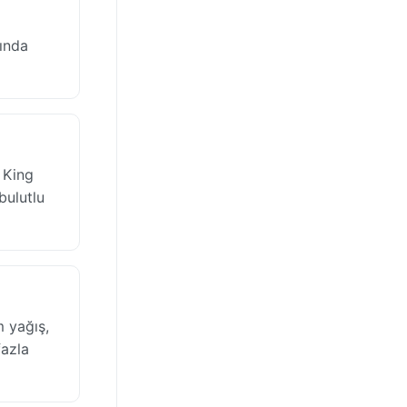
ında
 King
bulutlu
 yağış,
fazla