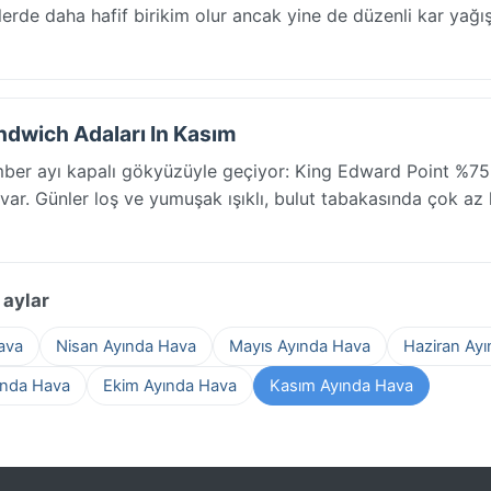
irlerde daha hafif birikim olur ancak yine de düzenli kar yağış
dwich Adaları In Kasım
er ayı kapalı gökyüzüyle geçiyor: King Edward Point %75
 var. Günler loş ve yumuşak ışıklı, bulut tabakasında çok az 
 aylar
ava
Nisan Ayında Hava
Mayıs Ayında Hava
Haziran Ay
ında Hava
Ekim Ayında Hava
Kasım Ayında Hava