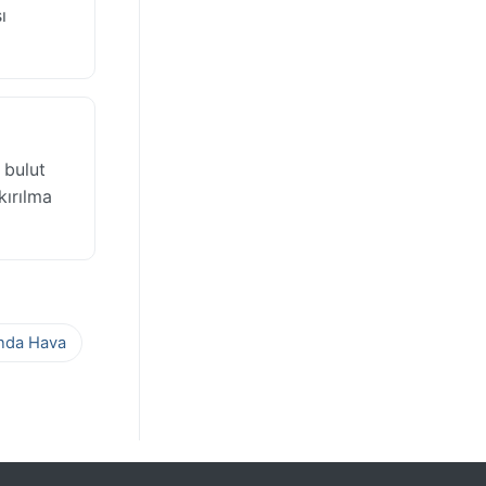
ı
 bulut
kırılma
ında Hava