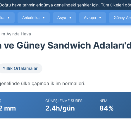
Doğru hava tahminleri
dünya genelindeki şehirler için
.
Tüm ülkeleri gör
ika
Antarktika
Asya
Avrupa
Güney Am
▼
▼
▼
▼
ım Ayında Hava
 ve Güney Sandwich Adaları'
Yıllık Ortalamalar
nelinde ülke çapında iklim normalleri.
Ş
GÜNEŞLENME SÜRESI
NEM
2 mm
2.4h/gün
84%