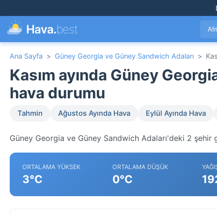
Hava.
best
Afr
Ana Sayfa
>
Güney Georgia ve Güney Sandwich Adaları
>
Kas
Kasım ayında Güney Georgia
hava durumu
Tahmin
Ağustos Ayında Hava
Eylül Ayında Hava
Güney Georgia ve Güney Sandwich Adaları'deki 2 şehir ge
ORTALAMA YÜKSEK
ORTALAMA DÜŞÜK
YAĞI
3°C
0°C
19