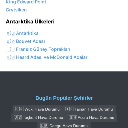
King Edward Point
Grytviken
Antarktika Ülkeleri
🇦🇶 Antarktika
🇧🇻 Bouvet Adası
🇹🇫 Fransız Güney Toprakları
🇭🇲 Heard Adası ve McDonald Adaları
Bugün Popüler Şehirler
🇨🇳 Wuxi Hava Durumu
🇹🇼 Tainan Hava Durumu
🇺🇿 Taşkent Hava Durumu
🇬🇭 Accra Hava Durumu
🇰🇷 Daegu Hava Durumu