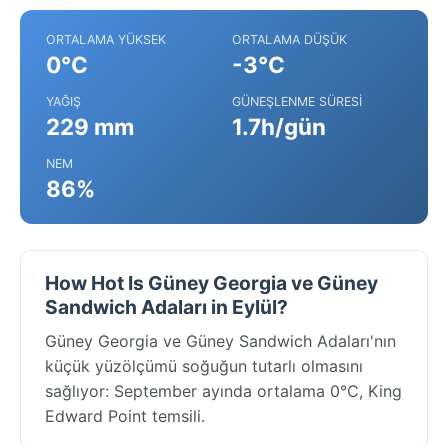
ORTALAMA YÜKSEK
ORTALAMA DÜŞÜK
0°C
-3°C
YAĞIŞ
GÜNEŞLENME SÜRESI
229 mm
1.7h/gün
NEM
86%
How Hot Is Güney Georgia ve Güney
Sandwich Adaları in Eylül?
Güney Georgia ve Güney Sandwich Adaları'nın
küçük yüzölçümü soğuğun tutarlı olmasını
sağlıyor: September ayında ortalama 0°C, King
Edward Point temsili.