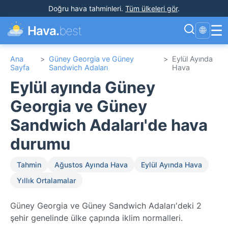
Doğru hava tahminleri
.
Tüm ülkeleri gör
.
☰
Hava.
best
🌐
Ana
>
Güney Georgia ve Güney
>
Eylül Ayında
Sayfa
Sandwich Adaları
Hava
Eylül ayında Güney
Georgia ve Güney
Sandwich Adaları'de hava
durumu
Tahmin
Ağustos Ayında Hava
Eylül Ayında Hava
Yıllık Ortalamalar
Güney Georgia ve Güney Sandwich Adaları'deki 2
şehir genelinde ülke çapında iklim normalleri.