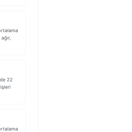
ortalama
ağır,
nde 22
işleri
ortalama