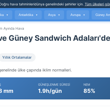
Doğru hava tahminleri
dünya genelindeki şehirler için
.
Tüm ülkeleri gör
ika
Antarktika
Asya
Avrupa
Güney Am
▼
▼
▼
▼
m Ayında Hava
ve Güney Sandwich Adaları'de
Yıllık Ortalamalar
nelinde ülke çapında iklim normalleri.
Ş
GÜNEŞLENME SÜRESI
NEM
8 mm
1.9h/gün
85%