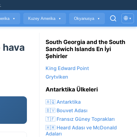
.
🌐
erika
Kuzey Amerika
Okyanusya
▾
▼
▼
▼
South Georgia and the South
 hava
Sandwich Islands En İyi
Şehirler
King Edward Point
Grytviken
Antarktika Ülkeleri
🇦🇶 Antarktika
🇧🇻 Bouvet Adası
🇹🇫 Fransız Güney Toprakları
🇭🇲 Heard Adası ve McDonald
Adaları