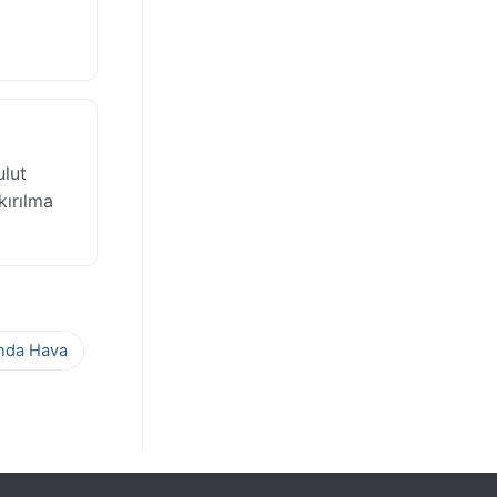
lut
kırılma
ında Hava