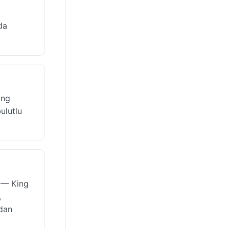
da
ing
ulutlu
r — King
,
ndan