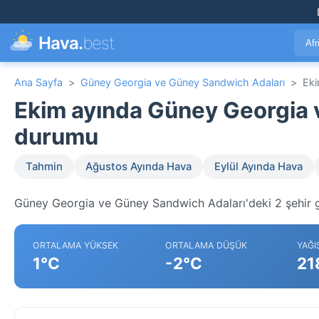
Hava.
best
Afr
Ana Sayfa
>
Güney Georgia ve Güney Sandwich Adaları
>
Eki
Ekim ayında Güney Georgia 
durumu
Tahmin
Ağustos Ayında Hava
Eylül Ayında Hava
Güney Georgia ve Güney Sandwich Adaları'deki 2 şehir ge
ORTALAMA YÜKSEK
ORTALAMA DÜŞÜK
YAĞI
1°C
-2°C
21