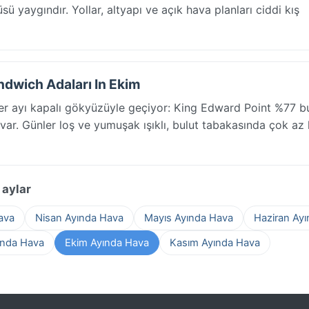
ü yaygındır. Yollar, altyapı ve açık hava planları ciddi kış
dwich Adaları In Ekim
 ayı kapalı gökyüzüyle geçiyor: King Edward Point %77 bu
 var. Günler loş ve yumuşak ışıklı, bulut tabakasında çok az 
 aylar
ava
Nisan Ayında Hava
Mayıs Ayında Hava
Haziran Ay
ında Hava
Ekim Ayında Hava
Kasım Ayında Hava