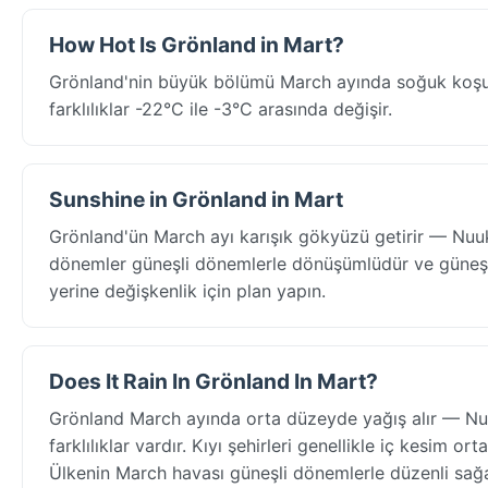
How Hot Is Grönland in Mart?
Grönland'nin büyük bölümü March ayında soğuk koşulla
farklılıklar -22°C ile -3°C arasında değişir.
Sunshine in Grönland in Mart
Grönland'ün March ayı karışık gökyüzü getirir — Nuuk 
dönemler güneşli dönemlerle dönüşümlüdür ve güneş 6
yerine değişkenlik için plan yapın.
Does It Rain In Grönland In Mart?
Grönland March ayında orta düzeyde yağış alır — Nuuk
farklılıklar vardır. Kıyı şehirleri genellikle iç kesim 
Ülkenin March havası güneşli dönemlerle düzenli sağana