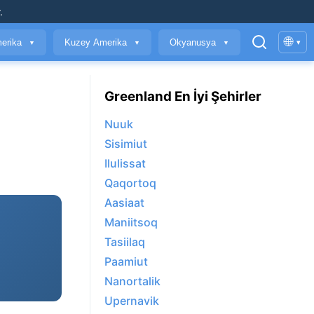
.
🌐
erika
Kuzey Amerika
Okyanusya
▾
▼
▼
▼
Greenland En İyi Şehirler
Nuuk
Sisimiut
Ilulissat
Qaqortoq
Aasiaat
Maniitsoq
Tasiilaq
Paamiut
Nanortalik
Upernavik