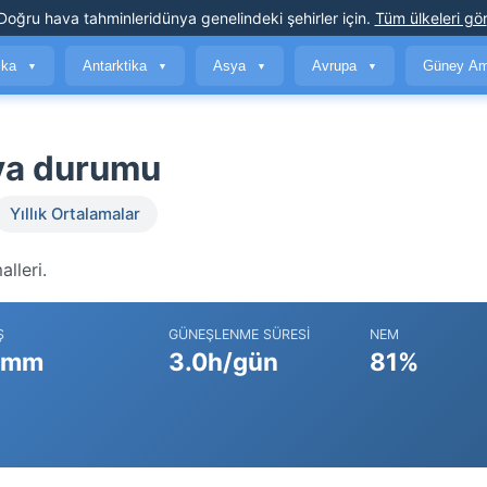
Doğru hava tahminleri
dünya genelindeki şehirler için
.
Tüm ülkeleri gör
ika
Antarktika
Asya
Avrupa
Güney Am
▼
▼
▼
▼
va durumu
Yıllık Ortalamalar
lleri.
Ş
GÜNEŞLENME SÜRESI
NEM
 mm
3.0h/gün
81%