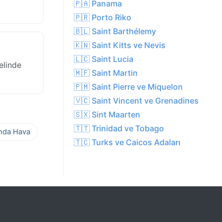
🇵🇦 Panama
🇵🇷 Porto Riko
🇧🇱 Saint Barthélemy
🇰🇳 Saint Kitts ve Nevis
🇱🇨 Saint Lucia
elinde
🇲🇫 Saint Martin
🇵🇲 Saint Pierre ve Miquelon
🇻🇨 Saint Vincent ve Grenadines
🇸🇽 Sint Maarten
🇹🇹 Trinidad ve Tobago
ında Hava
🇹🇨 Turks ve Caicos Adaları