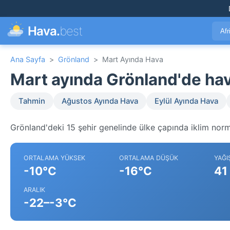
Hava.
best
Afr
Ana Sayfa
>
Grönland
>
Mart Ayında Hava
Mart ayında Grönland'de ha
Tahmin
Ağustos Ayında Hava
Eylül Ayında Hava
Grönland'deki 15 şehir genelinde ülke çapında iklim norma
ORTALAMA YÜKSEK
ORTALAMA DÜŞÜK
YAĞI
-10°C
-16°C
41
ARALIK
-22–-3°C