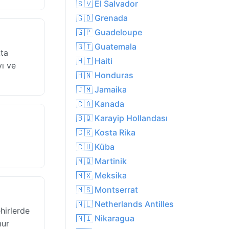
🇸🇻 El Salvador
🇬🇩 Grenada
🇬🇵 Guadeloupe
🇬🇹 Guatemala
kta
🇭🇹 Haiti
ı ve
🇭🇳 Honduras
🇯🇲 Jamaika
🇨🇦 Kanada
🇧🇶 Karayip Hollandası
🇨🇷 Kosta Rika
🇨🇺 Küba
🇲🇶 Martinik
🇲🇽 Meksika
🇲🇸 Montserrat
🇳🇱 Netherlands Antilles
hirlerde
🇳🇮 Nikaragua
mur