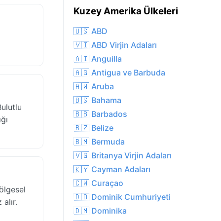
Kuzey Amerika Ülkeleri
🇺🇸 ABD
🇻🇮 ABD Virjin Adaları
🇦🇮 Anguilla
🇦🇬 Antigua ve Barbuda
🇦🇼 Aruba
🇧🇸 Bahama
ulutlu
🇧🇧 Barbados
ığı
🇧🇿 Belize
🇧🇲 Bermuda
🇻🇬 Britanya Virjin Adaları
🇰🇾 Cayman Adaları
🇨🇼 Curaçao
ölgesel
🇩🇴 Dominik Cumhuriyeti
alır.
🇩🇲 Dominika