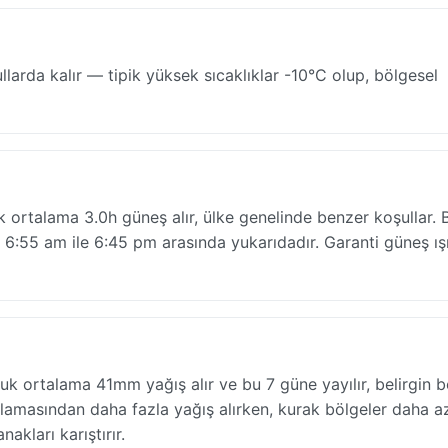
rda kalır — tipik yüksek sıcaklıklar -10°C olup, bölgesel
ortalama 3.0h güneş alır, ülke genelinde benzer koşullar. B
:55 am ile 6:45 pm arasında yukarıdadır. Garanti güneş ış
 ortalama 41mm yağış alır ve bu 7 güne yayılır, belirgin b
ortalamasından daha fazla yağış alırken, kurak bölgeler daha az 
kları karıştırır.