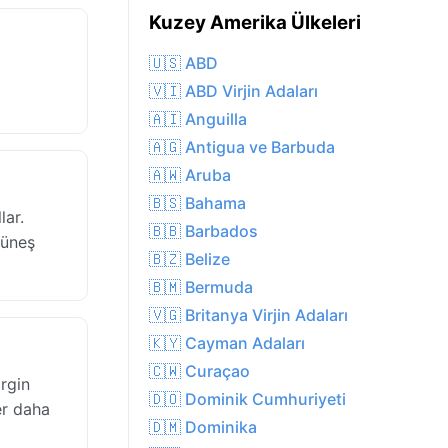
Kuzey Amerika Ülkeleri
🇺🇸 ABD
🇻🇮 ABD Virjin Adaları
🇦🇮 Anguilla
🇦🇬 Antigua ve Barbuda
🇦🇼 Aruba
🇧🇸 Bahama
lar.
🇧🇧 Barbados
güneş
🇧🇿 Belize
🇧🇲 Bermuda
🇻🇬 Britanya Virjin Adaları
🇰🇾 Cayman Adaları
🇨🇼 Curaçao
rgin
🇩🇴 Dominik Cumhuriyeti
er daha
🇩🇲 Dominika