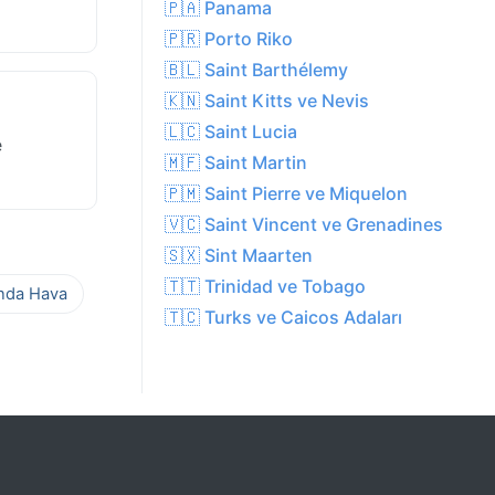
🇵🇦 Panama
🇵🇷 Porto Riko
🇧🇱 Saint Barthélemy
🇰🇳 Saint Kitts ve Nevis
🇱🇨 Saint Lucia
e
🇲🇫 Saint Martin
🇵🇲 Saint Pierre ve Miquelon
🇻🇨 Saint Vincent ve Grenadines
🇸🇽 Sint Maarten
🇹🇹 Trinidad ve Tobago
ında Hava
🇹🇨 Turks ve Caicos Adaları