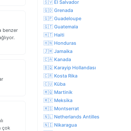
🇸🇻 El Salvador
🇬🇩 Grenada
🇬🇵 Guadeloupe
🇬🇹 Guatemala
a benzer
🇭🇹 Haiti
ağlıyor.
🇭🇳 Honduras
🇯🇲 Jamaika
🇨🇦 Kanada
🇧🇶 Karayip Hollandası
🇨🇷 Kosta Rika
ar
🇨🇺 Küba
🇲🇶 Martinik
🇲🇽 Meksika
🇲🇸 Montserrat
🇳🇱 Netherlands Antilles
lı
🇳🇮 Nikaragua
n çok