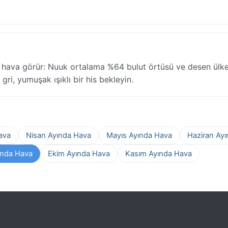
 hava görür: Nuuk ortalama %64 bulut örtüsü ve desen ülk
gri, yumuşak ışıklı bir his bekleyin.
ava
Nisan Ayında Hava
Mayıs Ayında Hava
Haziran Ay
ında Hava
Ekim Ayında Hava
Kasım Ayında Hava