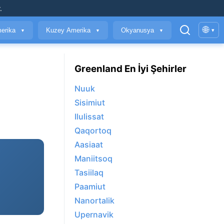
.
🌐
erika
Kuzey Amerika
Okyanusya
▾
▼
▼
▼
Greenland En İyi Şehirler
Nuuk
Sisimiut
Ilulissat
Qaqortoq
Aasiaat
Maniitsoq
Tasiilaq
Paamiut
Nanortalik
Upernavik