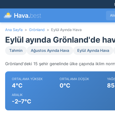
Hava.
best
Afr
Ana Sayfa
>
Grönland
>
Eylül Ayında Hava
Eylül ayında Grönland'de h
Tahmin
Ağustos Ayında Hava
Eylül Ayında Hava
Grönland'deki 15 şehir genelinde ülke çapında iklim norma
ORTALAMA YÜKSEK
ORTALAMA DÜŞÜK
YAĞI
4°C
0°C
85
ARALIK
-2–7°C