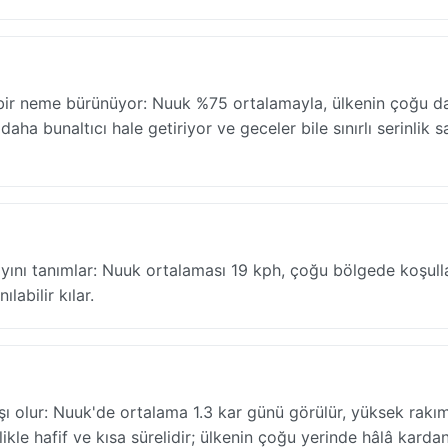
 bir neme bürünüyor: Nuuk %75 ortalamayla, ülkenin çoğu d
aha bunaltıcı hale getiriyor ve geceler bile sınırlı serinlik s
ayını tanımlar: Nuuk ortalaması 19 kph, çoğu bölgede koşull
labilir kılar.
ı olur: Nuuk'de ortalama 1.3 kar günü görülür, yüksek rakım
llikle hafif ve kısa sürelidir; ülkenin çoğu yerinde hâlâ karda