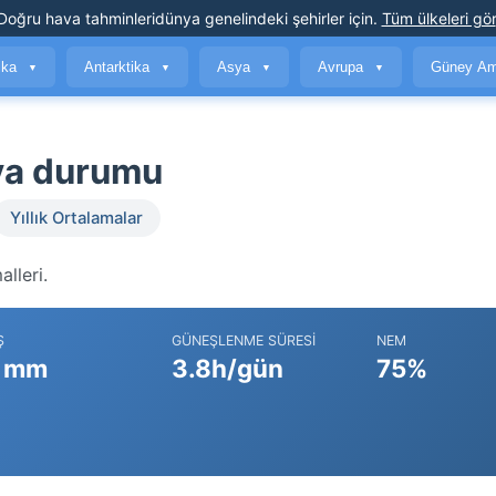
Doğru hava tahminleri
dünya genelindeki şehirler için
.
Tüm ülkeleri gör
ika
Antarktika
Asya
Avrupa
Güney Am
▼
▼
▼
▼
ava durumu
Yıllık Ortalamalar
lleri.
Ş
GÜNEŞLENME SÜRESI
NEM
 mm
3.8h/gün
75%