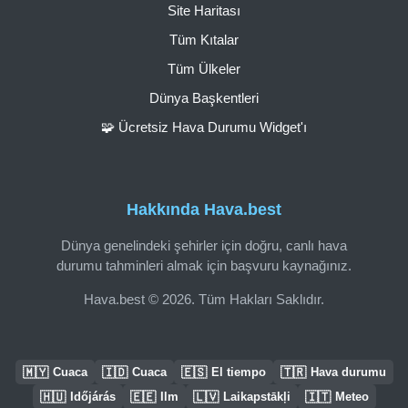
Site Haritası
Tüm Kıtalar
Tüm Ülkeler
Dünya Başkentleri
🧩 Ücretsiz Hava Durumu Widget'ı
Hakkında Hava.best
Dünya genelindeki şehirler için doğru, canlı hava
durumu tahminleri almak için başvuru kaynağınız.
Hava.best © 2026. Tüm Hakları Saklıdır.
🇲🇾
🇮🇩
🇪🇸
🇹🇷
Cuaca
Cuaca
El tiempo
Hava durumu
🇭🇺
🇪🇪
🇱🇻
🇮🇹
Időjárás
Ilm
Laikapstākļi
Meteo