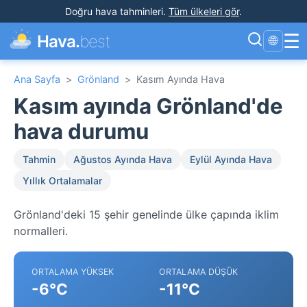
Doğru hava tahminleri
.
Tüm ülkeleri gör
.
☰
Hava.
best
🌐
Ana Sayfa
>
Grönland
>
Kasım Ayında Hava
Kasım ayında Grönland'de
hava durumu
Tahmin
Ağustos Ayında Hava
Eylül Ayında Hava
Yıllık Ortalamalar
Grönland'deki 15 şehir genelinde ülke çapında iklim
normalleri.
ORTALAMA YÜKSEK
ORTALAMA DÜŞÜK
-6°C
-11°C