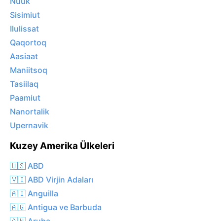
Nuuk
Sisimiut
Ilulissat
Qaqortoq
Aasiaat
Maniitsoq
Tasiilaq
Paamiut
Nanortalik
Upernavik
Kuzey Amerika Ülkeleri
🇺🇸 ABD
🇻🇮 ABD Virjin Adaları
🇦🇮 Anguilla
🇦🇬 Antigua ve Barbuda
🇦🇼 Aruba