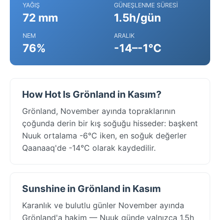
YAĞIŞ
GÜNEŞLENME SÜRESI
72 mm
1.5h/gün
NEM
ARALIK
76%
-14–-1°C
How Hot Is Grönland in Kasım?
Grönland, November ayında topraklarının
çoğunda derin bir kış soğuğu hisseder: başkent
Nuuk ortalama -6°C iken, en soğuk değerler
Qaanaaq'de -14°C olarak kaydedilir.
Sunshine in Grönland in Kasım
Karanlık ve bulutlu günler November ayında
Grönland'a hakim — Nuuk günde yalnızca 1.5h