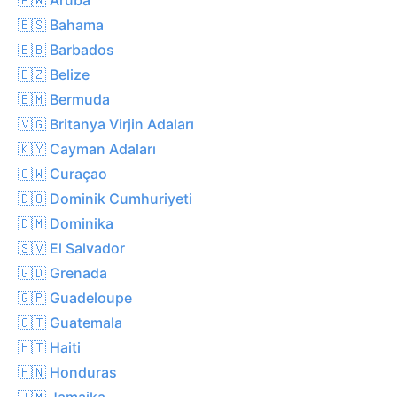
🇧🇸 Bahama
🇧🇧 Barbados
🇧🇿 Belize
🇧🇲 Bermuda
🇻🇬 Britanya Virjin Adaları
🇰🇾 Cayman Adaları
🇨🇼 Curaçao
🇩🇴 Dominik Cumhuriyeti
🇩🇲 Dominika
🇸🇻 El Salvador
🇬🇩 Grenada
🇬🇵 Guadeloupe
🇬🇹 Guatemala
🇭🇹 Haiti
🇭🇳 Honduras
🇯🇲 Jamaika