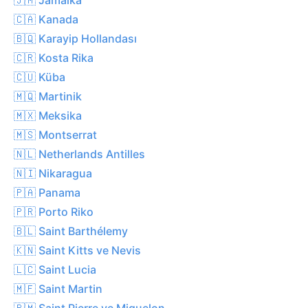
🇨🇦 Kanada
🇧🇶 Karayip Hollandası
🇨🇷 Kosta Rika
🇨🇺 Küba
🇲🇶 Martinik
🇲🇽 Meksika
🇲🇸 Montserrat
🇳🇱 Netherlands Antilles
🇳🇮 Nikaragua
🇵🇦 Panama
🇵🇷 Porto Riko
🇧🇱 Saint Barthélemy
🇰🇳 Saint Kitts ve Nevis
🇱🇨 Saint Lucia
🇲🇫 Saint Martin
🇵🇲 Saint Pierre ve Miquelon