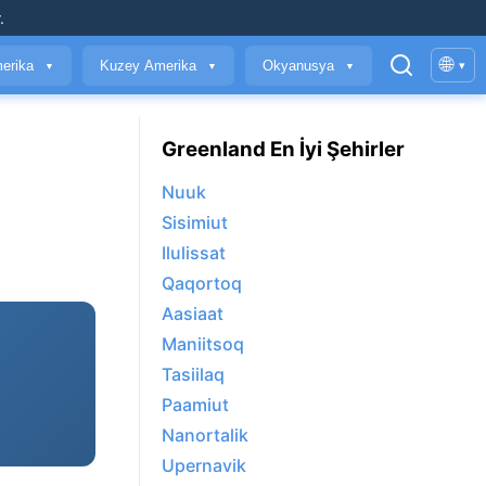
.
🌐
erika
Kuzey Amerika
Okyanusya
▾
▼
▼
▼
Greenland En İyi Şehirler
Nuuk
Sisimiut
Ilulissat
Qaqortoq
Aasiaat
Maniitsoq
Tasiilaq
Paamiut
Nanortalik
Upernavik