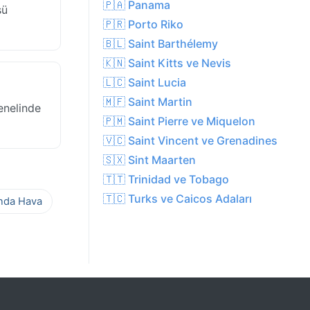
🇵🇦 Panama
sü
🇵🇷 Porto Riko
🇧🇱 Saint Barthélemy
🇰🇳 Saint Kitts ve Nevis
🇱🇨 Saint Lucia
🇲🇫 Saint Martin
enelinde
🇵🇲 Saint Pierre ve Miquelon
🇻🇨 Saint Vincent ve Grenadines
🇸🇽 Sint Maarten
🇹🇹 Trinidad ve Tobago
🇹🇨 Turks ve Caicos Adaları
ında Hava