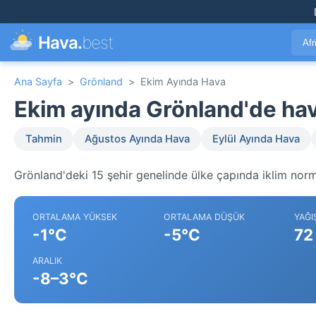
Hava.
best
Afr
Ana Sayfa
>
Grönland
>
Ekim Ayında Hava
Ekim ayında Grönland'de ha
Tahmin
Ağustos Ayında Hava
Eylül Ayında Hava
Grönland'deki 15 şehir genelinde ülke çapında iklim norma
ORTALAMA YÜKSEK
ORTALAMA DÜŞÜK
YAĞI
-1°C
-5°C
72
ARALIK
-8–3°C