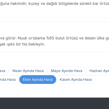
oğuna hakimdir; kuzey ve dağlık bölgelerde sürekli kar örtü
ava görür: Nuuk ortalama %65 bulut örtüsü ve desen ülke g
k ışıklı bir his bekleyin.
ava
Nisan Ayında Hava
Mayıs Ayında Hava
Haziran Ay
ında Hava
Ekim Ayında Hava
Kasım Ayında Hava