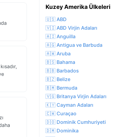
Kuzey Amerika Ülkeleri
🇺🇸 ABD
nda
🇻🇮 ABD Virjin Adaları
🇦🇮 Anguilla
🇦🇬 Antigua ve Barbuda
🇦🇼 Aruba
🇧🇸 Bahama
kısadır,
🇧🇧 Barbados
ve
🇧🇿 Belize
🇧🇲 Bermuda
🇻🇬 Britanya Virjin Adaları
🇰🇾 Cayman Adaları
🇨🇼 Curaçao
zı
🇩🇴 Dominik Cumhuriyeti
 daha
🇩🇲 Dominika