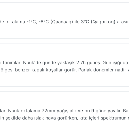
de ortalama -1°C, -8°C (Qaanaaq) ile 3°C (Qaqortoq) arası
ı tanımlar: Nuuk'de günde yaklaşık 2.7h güneş. Gün ışığı da 
lgesi benzer kapalı koşullar görür. Parlak dönemler nadir 
ar: Nuuk ortalama 72mm yağış alır ve bu 9 güne yayılır. Ba
rgin şekilde daha ıslak hava görürken, kıta içleri spektrumun