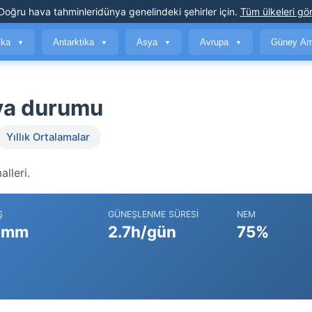
Doğru hava tahminleri
dünya genelindeki şehirler için
.
Tüm ülkeleri gör
ika
Antarktika
Asya
Avrupa
Güney Am
▼
▼
▼
▼
va durumu
Yıllık Ortalamalar
lleri.
Ş
GÜNEŞLENME SÜRESI
NEM
 mm
2.7h/gün
75%