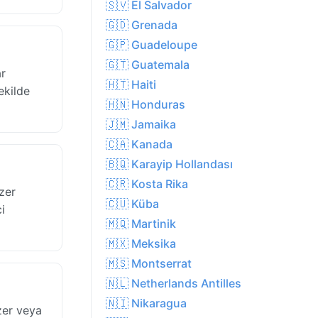
🇸🇻 El Salvador
🇬🇩 Grenada
🇬🇵 Guadeloupe
🇬🇹 Guatemala
ar
🇭🇹 Haiti
ekilde
🇭🇳 Honduras
🇯🇲 Jamaika
🇨🇦 Kanada
🇧🇶 Karayip Hollandası
🇨🇷 Kosta Rika
zer
🇨🇺 Küba
i
🇲🇶 Martinik
🇲🇽 Meksika
🇲🇸 Montserrat
🇳🇱 Netherlands Antilles
🇳🇮 Nikaragua
zer veya