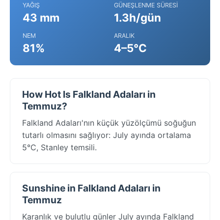
YAĞIŞ
GÜNEŞLENME SÜRESI
43 mm
1.3h/gün
NEM
ARALIK
81%
4–5°C
How Hot Is Falkland Adaları in
Temmuz?
Falkland Adaları'nın küçük yüzölçümü soğuğun
tutarlı olmasını sağlıyor: July ayında ortalama
5°C, Stanley temsili.
Sunshine in Falkland Adaları in
Temmuz
Karanlık ve bulutlu günler July ayında Falkland