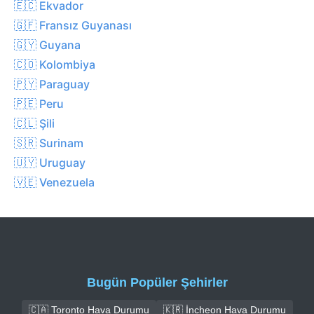
🇪🇨 Ekvador
🇬🇫 Fransız Guyanası
🇬🇾 Guyana
🇨🇴 Kolombiya
🇵🇾 Paraguay
🇵🇪 Peru
🇨🇱 Şili
🇸🇷 Surinam
🇺🇾 Uruguay
🇻🇪 Venezuela
Bugün Popüler Şehirler
🇨🇦 Toronto Hava Durumu
🇰🇷 İncheon Hava Durumu