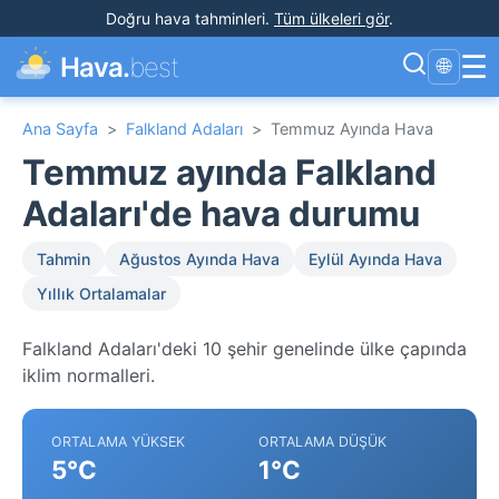
Doğru hava tahminleri
.
Tüm ülkeleri gör
.
☰
Hava.
best
🌐
Ana Sayfa
>
Falkland Adaları
>
Temmuz Ayında Hava
Temmuz ayında Falkland
Adaları'de hava durumu
Tahmin
Ağustos Ayında Hava
Eylül Ayında Hava
Yıllık Ortalamalar
Falkland Adaları'deki 10 şehir genelinde ülke çapında
iklim normalleri.
ORTALAMA YÜKSEK
ORTALAMA DÜŞÜK
5°C
1°C