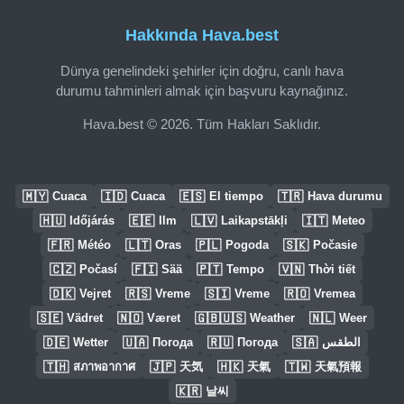
Hakkında Hava.best
Dünya genelindeki şehirler için doğru, canlı hava
durumu tahminleri almak için başvuru kaynağınız.
Hava.best © 2026. Tüm Hakları Saklıdır.
🇲🇾
🇮🇩
🇪🇸
🇹🇷
Cuaca
Cuaca
El tiempo
Hava durumu
🇭🇺
🇪🇪
🇱🇻
🇮🇹
Időjárás
Ilm
Laikapstākļi
Meteo
🇫🇷
🇱🇹
🇵🇱
🇸🇰
Météo
Oras
Pogoda
Počasie
🇨🇿
🇫🇮
🇵🇹
🇻🇳
Počasí
Sää
Tempo
Thời tiết
🇩🇰
🇷🇸
🇸🇮
🇷🇴
Vejret
Vreme
Vreme
Vremea
🇸🇪
🇳🇴
🇬🇧🇺🇸
🇳🇱
Vädret
Været
Weather
Weer
🇩🇪
🇺🇦
🇷🇺
🇸🇦
Wetter
Погода
Погода
الطقس
🇹🇭
🇯🇵
🇭🇰
🇹🇼
สภาพอากาศ
天気
天氣
天氣預報
🇰🇷
날씨