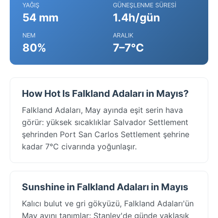
YAĞIŞ
GÜNEŞLENME SÜRESI
54 mm
1.4h/gün
NEM
ARALIK
80%
7–7°C
How Hot Is Falkland Adaları in Mayıs?
Falkland Adaları, May ayında eşit serin hava
görür: yüksek sıcaklıklar Salvador Settlement
şehrinden Port San Carlos Settlement şehrine
kadar 7°C civarında yoğunlaşır.
Sunshine in Falkland Adaları in Mayıs
Kalıcı bulut ve gri gökyüzü, Falkland Adaları'ün
May ayını tanımlar: Stanley'de günde yaklaşık