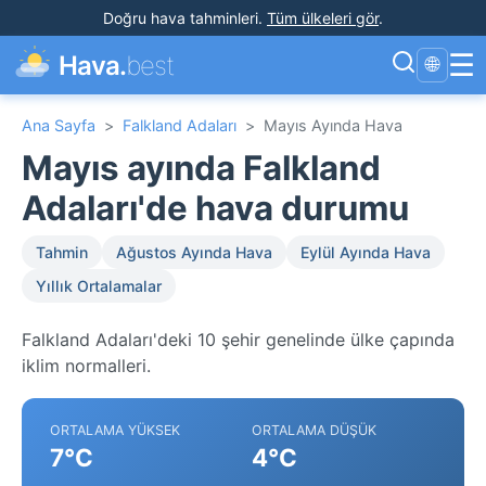
Doğru hava tahminleri
.
Tüm ülkeleri gör
.
☰
Hava.
best
🌐
Ana Sayfa
>
Falkland Adaları
>
Mayıs Ayında Hava
Mayıs ayında Falkland
Adaları'de hava durumu
Tahmin
Ağustos Ayında Hava
Eylül Ayında Hava
Yıllık Ortalamalar
Falkland Adaları'deki 10 şehir genelinde ülke çapında
iklim normalleri.
ORTALAMA YÜKSEK
ORTALAMA DÜŞÜK
7°C
4°C