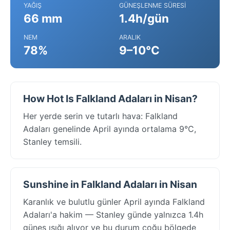
YAĞIŞ
GÜNEŞLENME SÜRESI
66 mm
1.4h/gün
NEM
ARALIK
78%
9–10°C
How Hot Is Falkland Adaları in Nisan?
Her yerde serin ve tutarlı hava: Falkland
Adaları genelinde April ayında ortalama 9°C,
Stanley temsili.
Sunshine in Falkland Adaları in Nisan
Karanlık ve bulutlu günler April ayında Falkland
Adaları'a hakim — Stanley günde yalnızca 1.4h
güneş ışığı alıyor ve bu durum çoğu bölgede