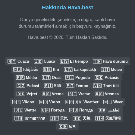
Hakkında Hava.best
Dünya genelindeki şehirler için doğru, canlı hava
durumu tahminleri almak için başvuru kaynağınız.
Hava.best © 2026. Tüm Hakları Saklıdır.
🇲🇾
🇮🇩
🇪🇸
🇹🇷
Cuaca
Cuaca
El tiempo
Hava durumu
🇭🇺
🇪🇪
🇱🇻
🇮🇹
Időjárás
Ilm
Laikapstākļi
Meteo
🇫🇷
🇱🇹
🇵🇱
🇸🇰
Météo
Oras
Pogoda
Počasie
🇨🇿
🇫🇮
🇵🇹
🇻🇳
Počasí
Sää
Tempo
Thời tiết
🇩🇰
🇷🇸
🇸🇮
🇷🇴
Vejret
Vreme
Vreme
Vremea
🇸🇪
🇳🇴
🇬🇧🇺🇸
🇳🇱
Vädret
Været
Weather
Weer
🇩🇪
🇺🇦
🇷🇺
🇸🇦
Wetter
Погода
Погода
الطقس
🇹🇭
🇯🇵
🇭🇰
🇹🇼
สภาพอากาศ
天気
天氣
天氣預報
🇰🇷
날씨