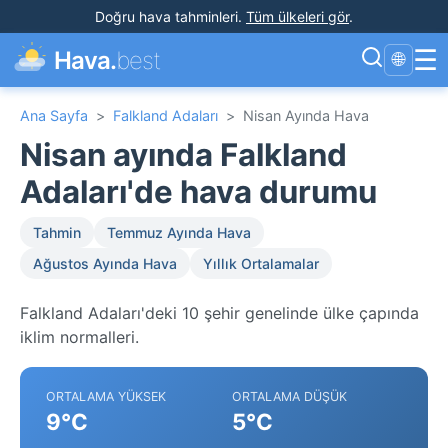
Doğru hava tahminleri
.
Tüm ülkeleri gör
.
☰
Hava.
best
🌐
Ana Sayfa
>
Falkland Adaları
>
Nisan Ayında Hava
Nisan ayında Falkland
Adaları'de hava durumu
Tahmin
Temmuz Ayında Hava
Ağustos Ayında Hava
Yıllık Ortalamalar
Falkland Adaları'deki 10 şehir genelinde ülke çapında
iklim normalleri.
ORTALAMA YÜKSEK
ORTALAMA DÜŞÜK
9°C
5°C