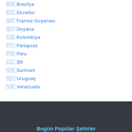
🇧🇷 Brezilya
🇪🇨 Ekvador
🇬🇫 Fransız Guyanası
🇬🇾 Guyana
🇨🇴 Kolombiya
🇵🇾 Paraguay
🇵🇪 Peru
🇨🇱 Şili
🇸🇷 Surinam
🇺🇾 Uruguay
🇻🇪 Venezuela
Bugün Popüler Şehirler