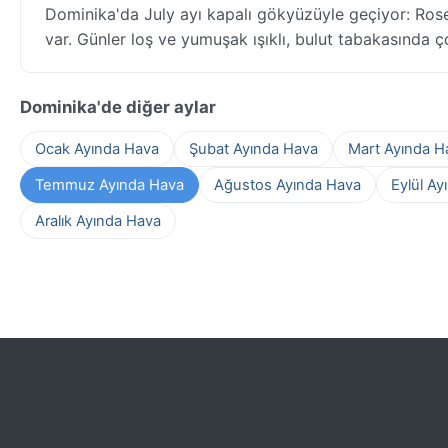
Dominika'da July ayı kapalı gökyüzüyle geçiyor: Rosea
var. Günler loş ve yumuşak ışıklı, bulut tabakasında ç
Dominika'de diğer aylar
Ocak Ayında Hava
Şubat Ayında Hava
Mart Ayında H
Temmuz Ayında Hava
Ağustos Ayında Hava
Eylül Ay
Aralık Ayında Hava