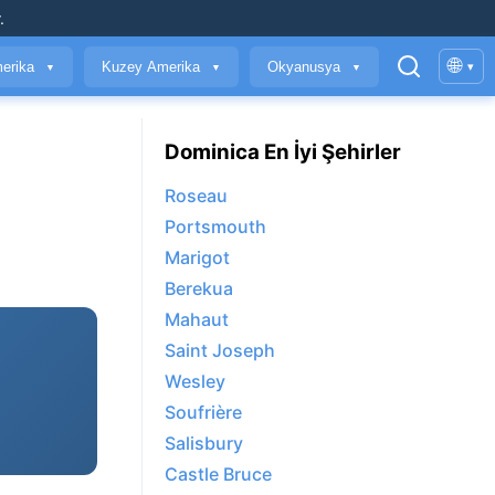
.
🌐
erika
Kuzey Amerika
Okyanusya
▾
▼
▼
▼
Dominica En İyi Şehirler
Roseau
Portsmouth
Marigot
Berekua
Mahaut
Saint Joseph
Wesley
Soufrière
Salisbury
Castle Bruce