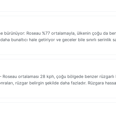
neme bürünüyor: Roseau %77 ortalamayla, ülkenin çoğu da be
aha bunaltıcı hale getiriyor ve geceler bile sınırlı serinlik s
r — Roseau ortalaması 28 kph, çoğu bölgede benzer rüzgarlı 
sonraları, rüzgar belirgin şekilde daha fazladır. Rüzgara hass