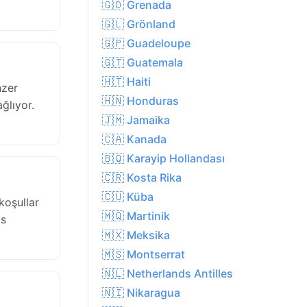
🇬🇩 Grenada
🇬🇱 Grönland
🇬🇵 Guadeloupe
🇬🇹 Guatemala
🇭🇹 Haiti
nzer
🇭🇳 Honduras
ağlıyor.
🇯🇲 Jamaika
🇨🇦 Kanada
🇧🇶 Karayip Hollandası
🇨🇷 Kosta Rika
🇨🇺 Küba
koşullar
🇲🇶 Martinik
as
🇲🇽 Meksika
🇲🇸 Montserrat
🇳🇱 Netherlands Antilles
🇳🇮 Nikaragua