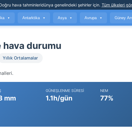
Doğru hava tahminleri
dünya genelindeki şehirler için
.
Tüm ülkeleri gör
ika
Antarktika
Asya
Avrupa
Güney Am
▼
▼
▼
▼
e hava durumu
Yıllık Ortalamalar
lleri.
Ş
GÜNEŞLENME SÜRESI
NEM
3 mm
1.1h/gün
77%