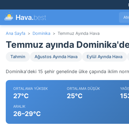
Hava.
best
Afr
Ana Sayfa
>
Dominika
>
Temmuz Ayında Hava
Temmuz ayında Dominika'd
Tahmin
Ağustos Ayında Hava
Eylül Ayında Hava
Dominika'deki 15 şehir genelinde ülke çapında iklim norma
ORTALAMA YÜKSEK
ORTALAMA DÜŞÜK
YAĞI
27°C
25°C
15
ARALIK
26–29°C