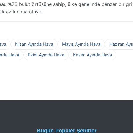
u %78 bulut örtüsüne sahip, ülke genelinde benzer bir gri k
ok az kırılma oluyor.
ava
Nisan Ayında Hava
Mayıs Ayında Hava
Haziran Ay
ında Hava
Ekim Ayında Hava
Kasım Ayında Hava
Bugün Popüler Şehirler