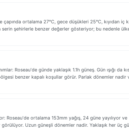
e çapında ortalama 27°C, gece düşükleri 25°C, kıyıdan iç 
en serin şehirlerle benzer değerler gösteriyor; bu nedenle ülk
nımlar: Roseau'de günde yaklaşık 1.1h güneş. Gün ışığı da kıs
lgesi benzer kapalı koşullar görür. Parlak dönemler nadir 
iyor: Roseau'de ortalama 153mm yağış, 24 güne yayılıyor ve 
r görülüyor. Uzun güneşli dönemler nadir. Yaklaşık her üç g