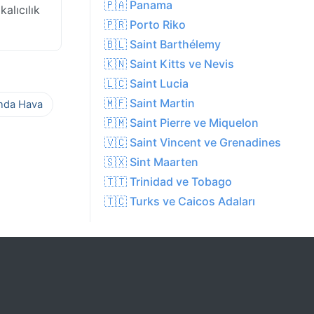
🇵🇦 Panama
alıcılık
🇵🇷 Porto Riko
🇧🇱 Saint Barthélemy
🇰🇳 Saint Kitts ve Nevis
🇱🇨 Saint Lucia
🇲🇫 Saint Martin
ında Hava
🇵🇲 Saint Pierre ve Miquelon
🇻🇨 Saint Vincent ve Grenadines
🇸🇽 Sint Maarten
🇹🇹 Trinidad ve Tobago
🇹🇨 Turks ve Caicos Adaları