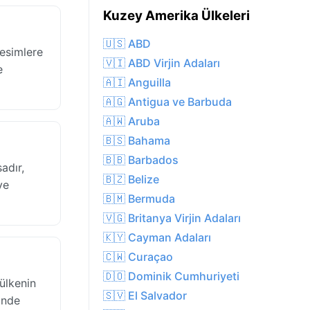
Kuzey Amerika Ülkeleri
🇺🇸 ABD
kesimlere
🇻🇮 ABD Virjin Adaları
e
🇦🇮 Anguilla
🇦🇬 Antigua ve Barbuda
🇦🇼 Aruba
🇧🇸 Bahama
🇧🇧 Barbados
adır,
🇧🇿 Belize
ve
🇧🇲 Bermuda
🇻🇬 Britanya Virjin Adaları
🇰🇾 Cayman Adaları
🇨🇼 Curaçao
🇩🇴 Dominik Cumhuriyeti
ülkenin
🇸🇻 El Salvador
ünde