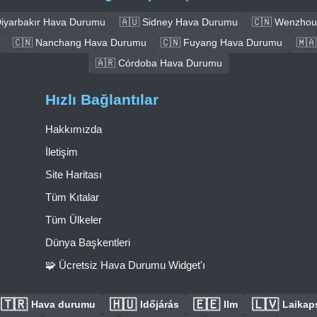
Diyarbakır Hava Durumu
🇦🇺 Sidney Hava Durumu
🇨🇳 Wenzhou
🇨🇳 Nanchang Hava Durumu
🇨🇳 Fuyang Hava Durumu
🇲
🇦🇷 Córdoba Hava Durumu
Hızlı Bağlantılar
Hakkımızda
İletişim
Site Haritası
Tüm Kıtalar
Tüm Ülkeler
Dünya Başkentleri
🧩 Ücretsiz Hava Durumu Widget'ı
🇹🇷
🇭🇺
🇪🇪
🇱🇻
Hava durumu
Időjárás
Ilm
Laikaps