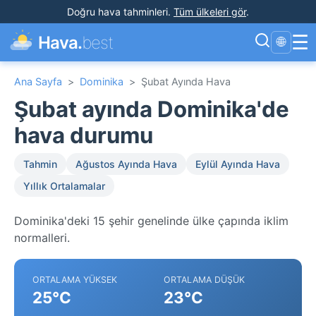
Doğru hava tahminleri
.
Tüm ülkeleri gör
.
☰
Hava.
best
🌐
Ana Sayfa
>
Dominika
>
Şubat Ayında Hava
Şubat ayında Dominika'de
hava durumu
Tahmin
Ağustos Ayında Hava
Eylül Ayında Hava
Yıllık Ortalamalar
Dominika'deki 15 şehir genelinde ülke çapında iklim
normalleri.
ORTALAMA YÜKSEK
ORTALAMA DÜŞÜK
25°C
23°C