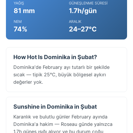
YAĞIŞ
GÜNEŞLENME SÜRESI
81 mm
1.7h/gün
NEM
ARALIK
74%
24–27°C
How Hot Is Dominika in Şubat?
Dominika'de February ayı tutarlı bir şekilde
sıcak — tipik 25°C, büyük bölgesel aykırı
değerler yok.
Sunshine in Dominika in Şubat
Karanlık ve bulutlu günler February ayında
Dominika'a hakim — Roseau günde yalnızca
1.7h güneş ışığı alıyor ve bu durum çoğu