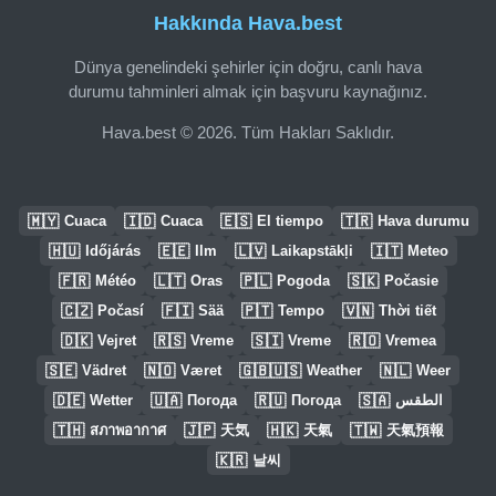
Hakkında Hava.best
Dünya genelindeki şehirler için doğru, canlı hava
durumu tahminleri almak için başvuru kaynağınız.
Hava.best © 2026. Tüm Hakları Saklıdır.
🇲🇾
🇮🇩
🇪🇸
🇹🇷
Cuaca
Cuaca
El tiempo
Hava durumu
🇭🇺
🇪🇪
🇱🇻
🇮🇹
Időjárás
Ilm
Laikapstākļi
Meteo
🇫🇷
🇱🇹
🇵🇱
🇸🇰
Météo
Oras
Pogoda
Počasie
🇨🇿
🇫🇮
🇵🇹
🇻🇳
Počasí
Sää
Tempo
Thời tiết
🇩🇰
🇷🇸
🇸🇮
🇷🇴
Vejret
Vreme
Vreme
Vremea
🇸🇪
🇳🇴
🇬🇧🇺🇸
🇳🇱
Vädret
Været
Weather
Weer
🇩🇪
🇺🇦
🇷🇺
🇸🇦
Wetter
Погода
Погода
الطقس
🇹🇭
🇯🇵
🇭🇰
🇹🇼
สภาพอากาศ
天気
天氣
天氣預報
🇰🇷
날씨