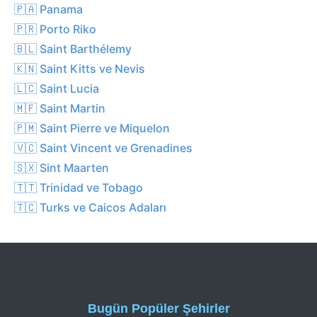
🇵🇦 Panama
🇵🇷 Porto Riko
🇧🇱 Saint Barthélemy
🇰🇳 Saint Kitts ve Nevis
🇱🇨 Saint Lucia
🇲🇫 Saint Martin
🇵🇲 Saint Pierre ve Miquelon
🇻🇨 Saint Vincent ve Grenadines
🇸🇽 Sint Maarten
🇹🇹 Trinidad ve Tobago
🇹🇨 Turks ve Caicos Adaları
Bugün Popüler Şehirler