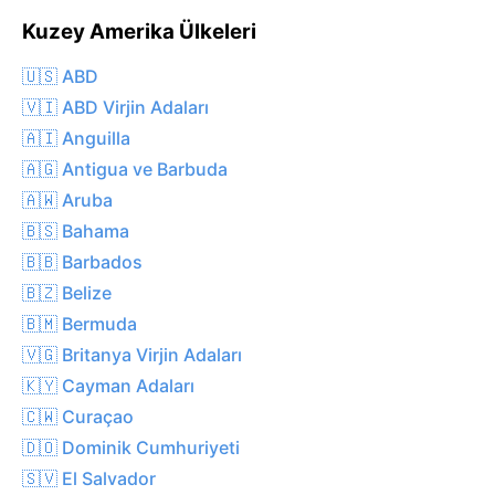
Kuzey Amerika Ülkeleri
🇺🇸 ABD
🇻🇮 ABD Virjin Adaları
🇦🇮 Anguilla
🇦🇬 Antigua ve Barbuda
🇦🇼 Aruba
🇧🇸 Bahama
🇧🇧 Barbados
🇧🇿 Belize
🇧🇲 Bermuda
🇻🇬 Britanya Virjin Adaları
🇰🇾 Cayman Adaları
🇨🇼 Curaçao
🇩🇴 Dominik Cumhuriyeti
🇸🇻 El Salvador