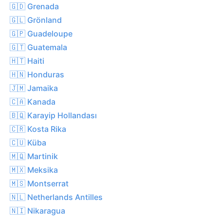
🇬🇩 Grenada
🇬🇱 Grönland
🇬🇵 Guadeloupe
🇬🇹 Guatemala
🇭🇹 Haiti
🇭🇳 Honduras
🇯🇲 Jamaika
🇨🇦 Kanada
🇧🇶 Karayip Hollandası
🇨🇷 Kosta Rika
🇨🇺 Küba
🇲🇶 Martinik
🇲🇽 Meksika
🇲🇸 Montserrat
🇳🇱 Netherlands Antilles
🇳🇮 Nikaragua