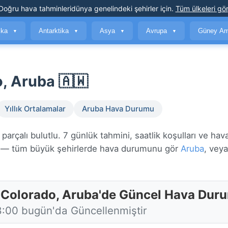
Doğru hava tahminleri
dünya genelindeki şehirler için
.
Tüm ülkeleri gör
ika
Antarktika
Asya
Avrupa
Güney Am
▼
▼
▼
▼
, Aruba 🇦🇼
Yıllık Ortalamalar
Aruba Hava Durumu
çalı bulutlu. 7 günlük tahmini, saatlik koşulları ve hava
— tüm büyük şehirlerde hava durumunu gör
Aruba
, vey
 Colorado, Aruba'de Güncel Hava Dur
8:00 bugün'da Güncellenmiştir