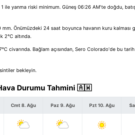
 UV 1 ile yanma riski minimum. Güneş 06:26 AM'te doğdu, batı
a 0 mm. Önümüzdeki 24 saat boyunca havanın kuru kalması g
k 2°C altında.
7°C civarında. Bağlam açısından, Sero Colorado'de bu tarih 
ntiler bekleyin.
 Hava Durumu Tahmini 🇦🇼
Cmt 8. Ağu
Paz 9. Ağu
Pzt 10. Ağu
Sa