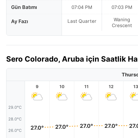
Gün Batımı
07:04 PM
07:03 PM
Waning
Ay Fazı
Last Quarter
Crescent
Sero Colorado, Aruba için Saatlik 
Thursd
9
10
11
12
1
29.0°C
28.0°C
27.0°
27.0°
27.
27.0°
27.0°
26.0°C