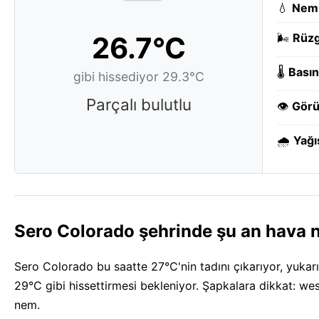
💧
Nem
26.7°C
🌬️
Rüzg
🌡️
Basın
gibi hissediyor 29.3°C
Parçalı bulutlu
👁️
Görü
🌧️
Yağı
Sero Colorado şehrinde şu an hava n
Sero Colorado bu saatte 27°C'nin tadını çıkarıyor, yukarı
29°C gibi hissettirmesi bekleniyor. Şapkalara dikkat: w
nem.