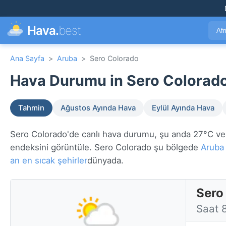
Hava.
best
Afr
Ana Sayfa
>
Aruba
>
Sero Colorado
Hava Durumu in Sero Colorado
Tahmin
Ağustos Ayında Hava
Eylül Ayında Hava
Sero Colorado'de canlı hava durumu, şu anda 27°C ve par
endeksini görüntüle. Sero Colorado şu bölgede
Aruba
an en sıcak şehirler
dünyada.
Sero
Saat 