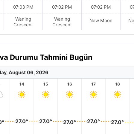
07:03 PM
07:02 PM
07:02 PM
0
Waning
Waning
New Moon
N
Crescent
Crescent
Hava Durumu Tahmini Bugün
ay, August 06, 2026
3
14
15
16
17
18
27.0°
27.0°
27.0°
0°
27.0°
27.0°