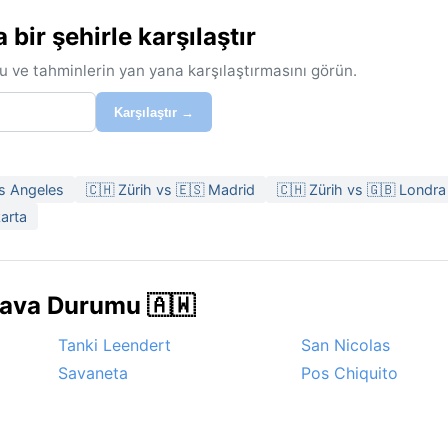
ir şehirle karşılaştır
u ve tahminlerin yan yana karşılaştırmasını görün.
Karşılaştır →
os Angeles
🇨🇭 Zürih vs 🇪🇸 Madrid
🇨🇭 Zürih vs 🇬🇧 Londra
karta
Hava Durumu 🇦🇼
Tanki Leendert
San Nicolas
Savaneta
Pos Chiquito