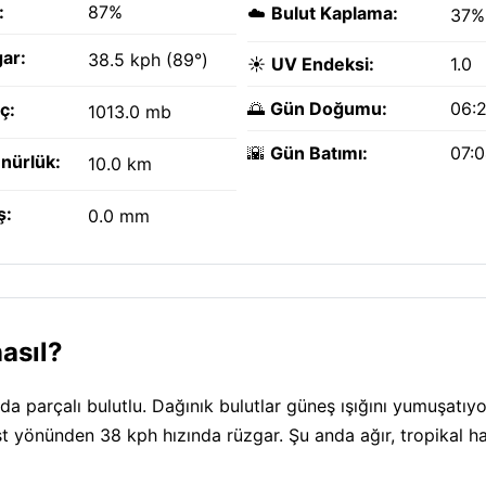
:
87%
☁️
Bulut Kaplama:
37%
ar:
38.5 kph (89°)
☀️
UV Endeksi:
1.0
🌅
Gün Doğumu:
06:
ç:
1013.0 mb
🌇
Gün Batımı:
07:
nürlük:
10.0 km
ş:
0.0 mm
asıl?
da parçalı bulutlu. Dağınık bulutlar güneş ışığını yumuşatıyo
est yönünden 38 kph hızında rüzgar. Şu anda ağır, tropikal