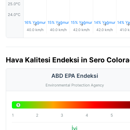
25.0°C
24.0°C
16% Yağmur
15% Yağmur
15% Yağmur
14% Yağmur
14% Ya
↑
↑
↑
↑
40.0 km/h
40.0 km/h
42.0 km/h
42.0 km/h
41.0 
Hava Kalitesi Endeksi in Sero Colora
ABD EPA Endeksi
Environmental Protection Agency
1
1
2
3
4
5
İyi