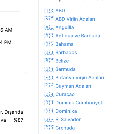
🇺🇸 ABD
🇻🇮 ABD Virjin Adaları
🇦🇮 Anguilla
26 AM
🇦🇬 Antigua ve Barbuda
04 PM
🇧🇸 Bahama
🇧🇧 Barbados
🇧🇿 Belize
🇧🇲 Bermuda
🇻🇬 Britanya Virjin Adaları
🇰🇾 Cayman Adaları
🇨🇼 Curaçao
🇩🇴 Dominik Cumhuriyeti
🇩🇲 Dominika
r. Dışarıda
🇸🇻 El Salvador
 hava — %87
🇬🇩 Grenada