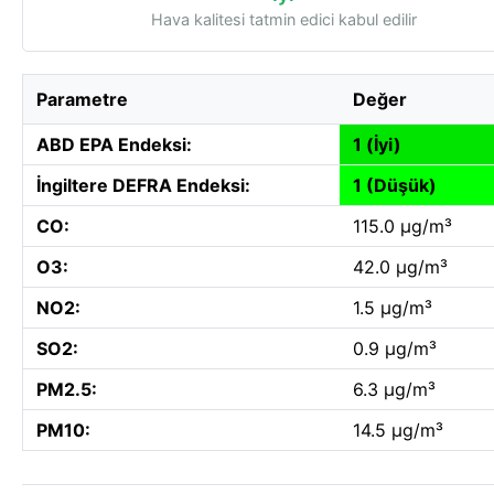
Hava kalitesi tatmin edici kabul edilir
Parametre
Değer
ABD EPA Endeksi:
1 (İyi)
İngiltere DEFRA Endeksi:
1 (Düşük)
CO:
115.0 µg/m³
O3:
42.0 µg/m³
NO2:
1.5 µg/m³
SO2:
0.9 µg/m³
PM2.5:
6.3 µg/m³
PM10:
14.5 µg/m³