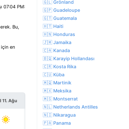
🇬🇱 Grönland
şı 07:04 PM:
🇬🇵 Guadeloupe
🇬🇹 Guatemala
🇭🇹 Haiti
erek. Bu,
🇭🇳 Honduras
🇯🇲 Jamaika
için en
🇨🇦 Kanada
🇧🇶 Karayip Hollandası
🇨🇷 Kosta Rika
🇨🇺 Küba
🇲🇶 Martinik
🇲🇽 Meksika
🇲🇸 Montserrat
l 11. Ağu
Çar 12. Ağu
🇳🇱 Netherlands Antilles
🇳🇮 Nikaragua
🇵🇦 Panama