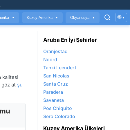
.
🌐
erika
Kuzey Amerika
Okyanusya
▾
▼
▼
▼
Aruba En İyi Şehirler
Oranjestad
Noord
Tanki Leendert
San Nicolas
 kalitesi
Santa Cruz
a göz at
şu
Paradera
Savaneta
Pos Chiquito
umu
Sero Colorado
Kuzey Amerika Ülkeleri