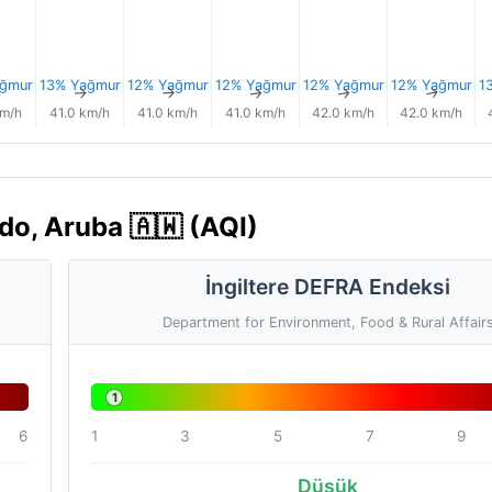
ğmur
13% Yağmur
12% Yağmur
12% Yağmur
12% Yağmur
12% Yağmur
1
↑
↑
↑
↑
↑
↑
km/h
41.0 km/h
41.0 km/h
41.0 km/h
42.0 km/h
42.0 km/h
do, Aruba 🇦🇼 (AQI)
İngiltere DEFRA Endeksi
Department for Environment, Food & Rural Affair
1
6
1
3
5
7
9
Düşük