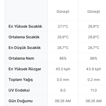
Güneşli
Güneşli
En Yüksek Sıcaklık
27.1°C
26.9°C
Ortalama Sıcaklık
26.9°C
26.8°C
En Düşük Sıcaklık
26.7°C
26.7°C
Ortalama Nem
86%
86%
En Yüksek Rüzgar
45.0 kph
43.6 kph
Toplam Yağış
0.0 mm
0.2 mm
UV Endeksi
8.0
11.0
Gün Doğumu
06:26 AM
06:26 AM