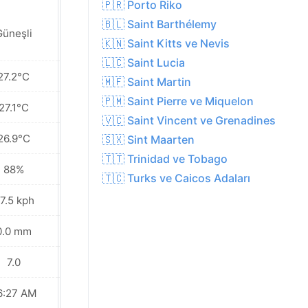
🇵🇷 Porto Riko
🇧🇱 Saint Barthélemy
Güneşli
Güneşli
🇰🇳 Saint Kitts ve Nevis
🇱🇨 Saint Lucia
27.2°C
27.2°C
🇲🇫 Saint Martin
🇵🇲 Saint Pierre ve Miquelon
27.1°C
27.1°C
🇻🇨 Saint Vincent ve Grenadines
26.9°C
26.9°C
🇸🇽 Sint Maarten
🇹🇹 Trinidad ve Tobago
88%
87%
🇹🇨 Turks ve Caicos Adaları
7.5 kph
48.6 kph
0.0 mm
0.0 mm
7.0
7.0
6:27 AM
06:27 AM