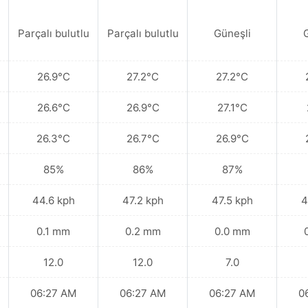
Parçalı bulutlu
Parçalı bulutlu
Güneşli
26.9°C
27.2°C
27.2°C
26.6°C
26.9°C
27.1°C
26.3°C
26.7°C
26.9°C
85%
86%
87%
44.6 kph
47.2 kph
47.5 kph
4
0.1 mm
0.2 mm
0.0 mm
12.0
12.0
7.0
06:27 AM
06:27 AM
06:27 AM
0