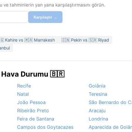
u ve tahminlerin yan yana karşılaştırmasını görün.
Karşılaştır →
🇬 Kahire vs 🇲🇦 Marrakesh
🇨🇳 Pekin vs 🇸🇦 Riyad
anbul
e Hava Durumu 🇧🇷
Recife
Goiânia
Natal
Teresina
João Pessoa
São Bernardo do 
Ribeirão Preto
Aracaju
Feira de Santana
Londrina
Campos dos Goytacazes
Aparecida de Goiân