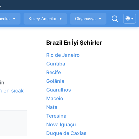
.
🌐
erika
Kuzey Amerika
Okyanusya
▾
▼
▼
▼
Brazil En İyi Şehirler
Rio de Janeiro
Curitiba
Recife
Goiânia
ini
Guarulhos
n en sıcak
Maceio
Natal
Teresina
Nova Iguaçu
Duque de Caxias