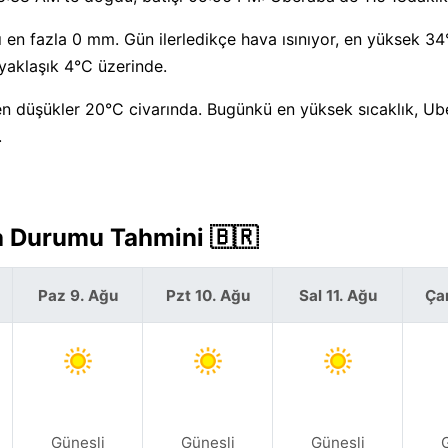
 en fazla 0 mm. Gün ilerledikçe hava ısınıyor, en yüksek 34
yaklaşık 4°C üzerinde.
n düşükler 20°C civarında. Bugünkü en yüksek sıcaklık, Ub
.
va Durumu Tahmini 🇧🇷
Paz 9. Ağu
Pzt 10. Ağu
Sal 11. Ağu
Ça
Güneşli
Güneşli
Güneşli