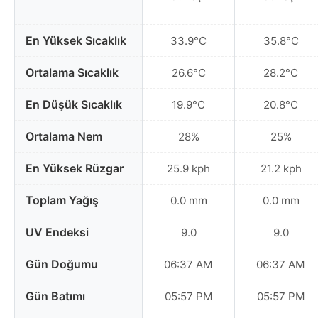
En Yüksek Sıcaklık
33.9°C
35.8°C
Ortalama Sıcaklık
26.6°C
28.2°C
En Düşük Sıcaklık
19.9°C
20.8°C
Ortalama Nem
28%
25%
En Yüksek Rüzgar
25.9 kph
21.2 kph
Toplam Yağış
0.0 mm
0.0 mm
UV Endeksi
9.0
9.0
Gün Doğumu
06:37 AM
06:37 AM
Gün Batımı
05:57 PM
05:57 PM