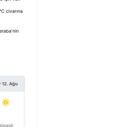
°C civarına
eraba'nin
r 12. Ağu
Per 13. Ağu
Güneşli
Güneşli