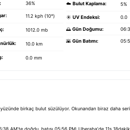
:
36%
☁️
Bulut Kaplama:
5%
ar:
11.2 kph (10°)
☀️
UV Endeksi:
0.0
🌅
Gün Doğumu:
06:
ç:
1012.0 mb
🌇
Gün Batımı:
05:
nürlük:
10.0 km
ş:
0.0 mm
yüzünde birkaç bulut süzülüyor. Okunandan biraz daha ser
 06:38 AM'te doğdu, batışı 05:56 PM: Uberaba'de 11s 18dakika