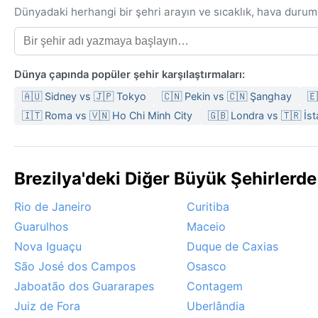
Dünyadaki herhangi bir şehri arayın ve sıcaklık, hava durum
Dünya çapında popüler şehir karşılaştırmaları:
🇦🇺 Sidney vs 🇯🇵 Tokyo
🇨🇳 Pekin vs 🇨🇳 Şanghay
🇪
🇮🇹 Roma vs 🇻🇳 Ho Chi Minh City
🇬🇧 Londra vs 🇹🇷 İst
Brezilya'deki Diğer Büyük Şehirlerd
Rio de Janeiro
Curitiba
Guarulhos
Maceio
Nova Iguaçu
Duque de Caxias
São José dos Campos
Osasco
Jaboatão dos Guararapes
Contagem
Juiz de Fora
Uberlândia