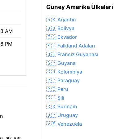
Güney Amerika Ülkeleri
🇦🇷 Arjantin
🇧🇴 Bolivya
38 AM
🇪🇨 Ekvador
56 PM
🇫🇰 Falkland Adaları
🇬🇫 Fransız Guyanası
🇬🇾 Guyana
🇨🇴 Kolombiya
🇵🇾 Paraguay
🇵🇪 Peru
🇨🇱 Şili
🇸🇷 Surinam
🇺🇾 Uruguay
in
🇻🇪 Venezuela
 ışık var.