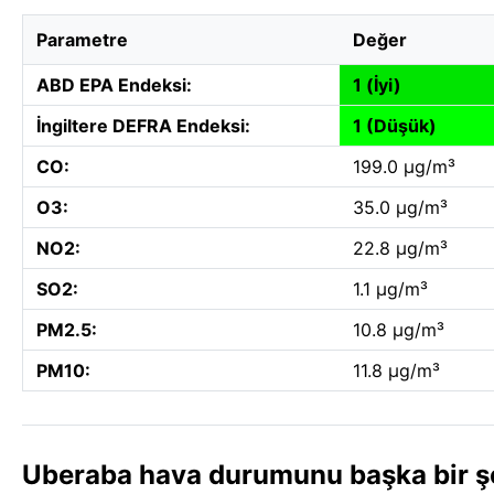
Parametre
Değer
ABD EPA Endeksi:
1 (İyi)
İngiltere DEFRA Endeksi:
1 (Düşük)
CO:
199.0 µg/m³
O3:
35.0 µg/m³
NO2:
22.8 µg/m³
SO2:
1.1 µg/m³
PM2.5:
10.8 µg/m³
PM10:
11.8 µg/m³
Uberaba hava durumunu başka bir şeh