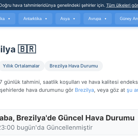
Doğru hava tahminleri
dünya genelindeki şehirler için
.
Tüm ülkeleri gör
ika
Antarktika
Asya
Avrupa
Güney Am
▼
▼
▼
▼
lya 🇧🇷
Yıllık Ortalamalar
Brezilya Hava Durumu
günlük tahmini, saatlik koşulları ve hava kalitesi endeks
şehirlerde hava durumunu gör
Brezilya
, veya göz at
şu a
aba, Brezilya'de Güncel Hava Durumu
23:00 bugün'da Güncellenmiştir