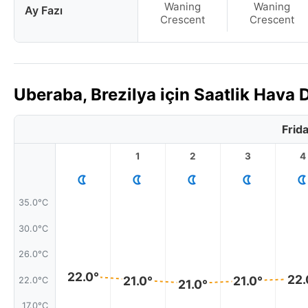
Waning
Waning
Ay Fazı
Crescent
Crescent
Uberaba, Brezilya için Saatlik Hav
Frid
1
2
3
4
35.0°C
30.0°C
26.0°C
22.0°
22.
21.0°
21.0°
22.0°C
21.0°
17.0°C