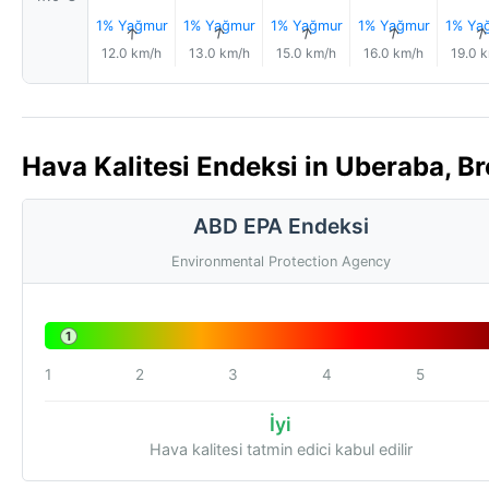
1% Yağmur
1% Yağmur
1% Yağmur
1% Yağmur
1% Ya
↑
↑
↑
↑
12.0 km/h
13.0 km/h
15.0 km/h
16.0 km/h
19.0 
Hava Kalitesi Endeksi in Uberaba, Br
ABD EPA Endeksi
Environmental Protection Agency
1
1
2
3
4
5
İyi
Hava kalitesi tatmin edici kabul edilir