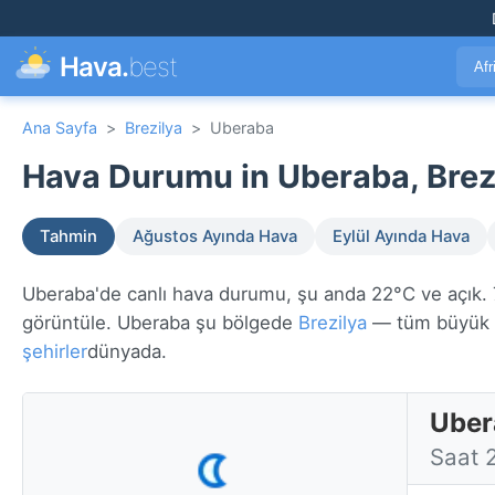
Hava.
best
Afr
Ana Sayfa
>
Brezilya
>
Uberaba
Hava Durumu in Uberaba, Brezi
Tahmin
Ağustos Ayında Hava
Eylül Ayında Hava
Uberaba'de canlı hava durumu, şu anda 22°C ve açık. 7 
görüntüle. Uberaba şu bölgede
Brezilya
— tüm büyük 
şehirler
dünyada.
Uber
Saat 