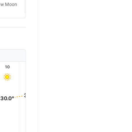
ew Moon
New Moon
10
11
12
13
14
15
34.0°
34.0
34.0°
33.0°
32.0°
30.0°