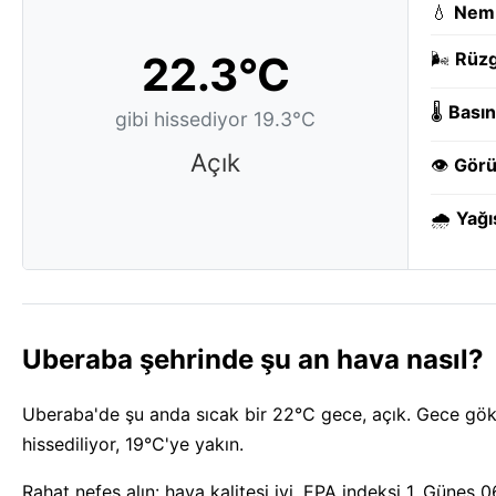
💧
Nem
22.3°C
🌬️
Rüzg
🌡️
Basın
gibi hissediyor 19.3°C
Açık
👁️
Görü
🌧️
Yağı
Uberaba şehrinde şu an hava nasıl?
Uberaba'de şu anda sıcak bir 22°C gece, açık. Gece gök
hissediliyor, 19°C'ye yakın.
Rahat nefes alın: hava kalitesi iyi, EPA indeksi 1. Güneş