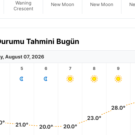
Waning
New Moon
New Moon
N
Crescent
a Durumu Tahmini Bugün
ay, August 07, 2026
5
6
7
8
9
28.0°
23.0°
0°
21.0°
20.0°
20.0°