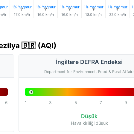
ğmur
1% Yağmur
1% Yağmur
1% Yağmur
1% Yağmur
1% Yağmur
1
↑
↑
↑
↑
↑
↑
km/h
17.0 km/h
16.0 km/h
16.0 km/h
18.0 km/h
22.0 km/h
ezilya 🇧🇷 (AQI)
İngiltere DEFRA Endeksi
Department for Environment, Food & Rural Affair
1
6
1
3
5
7
9
Düşük
Hava kirliliği düşük