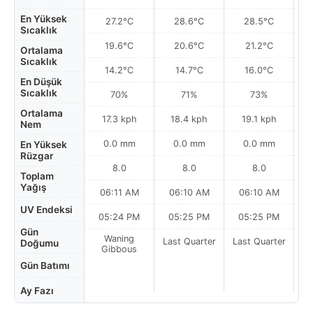
En Yüksek
27.2°C
28.6°C
28.5°C
Sıcaklık
19.6°C
20.6°C
21.2°C
Ortalama
Sıcaklık
14.2°C
14.7°C
16.0°C
En Düşük
Sıcaklık
70%
71%
73%
Ortalama
17.3 kph
18.4 kph
19.1 kph
Nem
0.0 mm
0.0 mm
0.0 mm
En Yüksek
Rüzgar
8.0
8.0
8.0
Toplam
Yağış
06:11 AM
06:10 AM
06:10 AM
0
UV Endeksi
05:24 PM
05:25 PM
05:25 PM
Gün
Waning
Last Quarter
Last Quarter
La
Doğumu
Gibbous
Gün Batımı
Ay Fazı