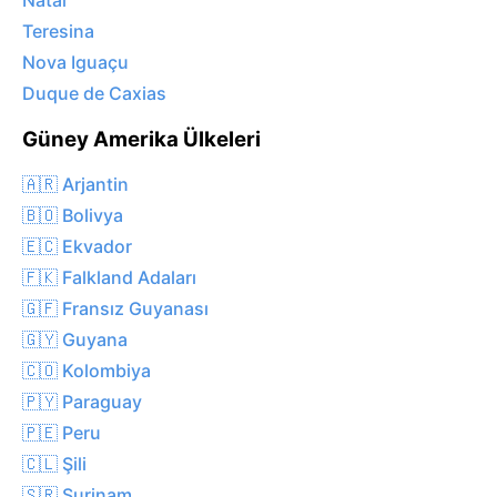
Natal
Teresina
Nova Iguaçu
Duque de Caxias
Güney Amerika Ülkeleri
🇦🇷 Arjantin
🇧🇴 Bolivya
🇪🇨 Ekvador
🇫🇰 Falkland Adaları
🇬🇫 Fransız Guyanası
🇬🇾 Guyana
🇨🇴 Kolombiya
🇵🇾 Paraguay
🇵🇪 Peru
🇨🇱 Şili
🇸🇷 Surinam