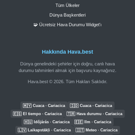
Tüm Ülkeler
Dünya Başkentleri
🧩 Ücretsiz Hava Durumu Widget'ı
Hakkında Hava.best
Dünya genelindeki şehirler için doğru, canlı hava
durumu tahminleri almak için başvuru kaynağınız.
Hava.best © 2026. Tüm Hakları Saklıdır.
🇲🇾
🇮🇩
Cuaca · Cariacica
Cuaca · Cariacica
🇪🇸
🇹🇷
El tiempo · Cariacica
Hava durumu · Cariacica
🇭🇺
🇪🇪
Időjárás · Cariacica
Ilm · Cariacica
🇱🇻
🇮🇹
Laikapstākļi · Cariacica
Meteo · Cariacica