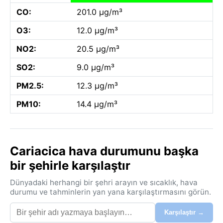
CO:
201.0 µg/m³
O3:
12.0 µg/m³
NO2:
20.5 µg/m³
SO2:
9.0 µg/m³
PM2.5:
12.3 µg/m³
PM10:
14.4 µg/m³
Cariacica hava durumunu başka
bir şehirle karşılaştır
Dünyadaki herhangi bir şehri arayın ve sıcaklık, hava
durumu ve tahminlerin yan yana karşılaştırmasını görün.
Karşılaştır →