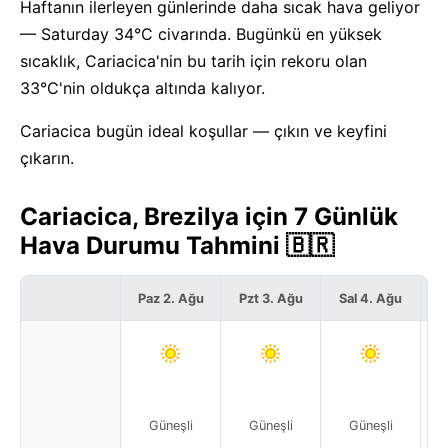
Haftanın ilerleyen günlerinde daha sıcak hava geliyor
— Saturday 34°C civarında. Bugünkü en yüksek
sıcaklık, Cariacica'nin bu tarih için rekoru olan
33°C'nin oldukça altında kalıyor.
Cariacica bugün ideal koşullar — çıkın ve keyfini
çıkarın.
Cariacica, Brezilya için 7 Günlük
Hava Durumu Tahmini 🇧🇷
Paz 2. Ağu
Pzt 3. Ağu
Sal 4. Ağu
Ç
Güneşli
Güneşli
Güneşli