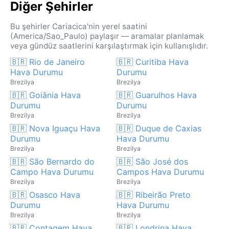
Diğer Şehirler
Bu şehirler Cariacica'nin yerel saatini
(America/Sao_Paulo) paylaşır — aramalar planlamak
veya gündüz saatlerini karşılaştırmak için kullanışlıdır.
🇧🇷 Rio de Janeiro
🇧🇷 Curitiba Hava
Hava Durumu
Durumu
Brezilya
Brezilya
🇧🇷 Goiânia Hava
🇧🇷 Guarulhos Hava
Durumu
Durumu
Brezilya
Brezilya
🇧🇷 Nova Iguaçu Hava
🇧🇷 Duque de Caxias
Durumu
Hava Durumu
Brezilya
Brezilya
🇧🇷 São Bernardo do
🇧🇷 São José dos
Campo Hava Durumu
Campos Hava Durumu
Brezilya
Brezilya
🇧🇷 Osasco Hava
🇧🇷 Ribeirão Preto
Durumu
Hava Durumu
Brezilya
Brezilya
🇧🇷 Contagem Hava
🇧🇷 Londrina Hava