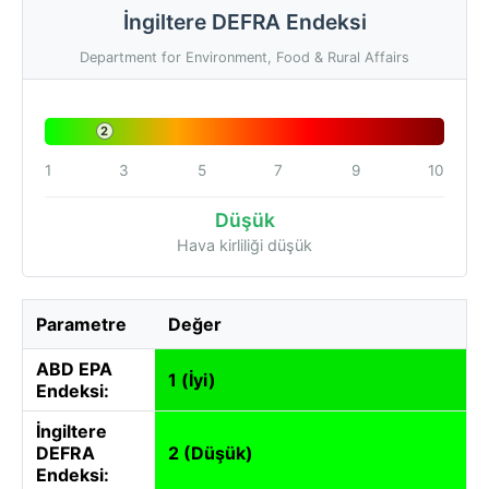
İngiltere DEFRA Endeksi
Department for Environment, Food & Rural Affairs
2
1
3
5
7
9
10
Düşük
Hava kirliliği düşük
Parametre
Değer
ABD EPA
1 (İyi)
Endeksi:
İngiltere
DEFRA
2 (Düşük)
Endeksi: