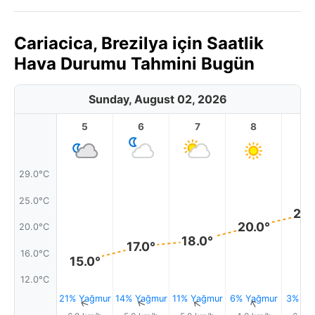
Cariacica, Brezilya için Saatlik
Hava Durumu Tahmini Bugün
Sunday, August 02, 2026
5
6
7
8
9
29.0°C
25.0°C
23.
20.0°
20.0°C
18.0°
17.0°
16.0°C
15.0°
12.0°C
21% Yağmur
14% Yağmur
11% Yağmur
6% Yağmur
3% Ya
↑
↑
↑
↑