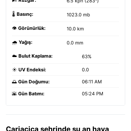
🌬️
Rüzgar:
6.5 kph (283°)
🌡️
Basınç:
1023.0 mb
👁️
Görünürlük:
10.0 km
🌧️
Yağış:
0.0 mm
☁️
Bulut Kaplama:
63%
☀️
UV Endeksi:
0.0
🌅
Gün Doğumu:
06:11 AM
🌇
Gün Batımı:
05:24 PM
Cariacica şehrinde şu an hava