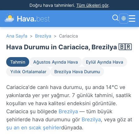
Doğru hava tahminleri
.
Tüm ülkeleri gör
.
☰
Hava.
best
🌐
Ana Sayfa
>
Brezilya
>
Cariacica
Hava Durumu in Cariacica, Brezilya 🇧🇷
Tahmin
Ağustos Ayında Hava
Eylül Ayında Hava
Yıllık Ortalamalar
Brezilya Hava Durumu
Cariacica'de canlı hava durumu, şu anda 14°C ve
yakınlarda yer yer yağmur. 7 günlük tahmini, saatlik
koşulları ve hava kalitesi endeksini görüntüle.
Cariacica şu bölgede
Brezilya
— tüm büyük
şehirlerde hava durumunu gör
Brezilya
, veya göz at
şu an en sıcak şehirler
dünyada.