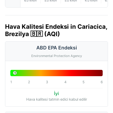
6.0 km/h
5.0 km/h
5.0 km/h
4.0 km/h
6.0 k
Hava Kalitesi Endeksi in Cariacica,
Brezilya 🇧🇷 (AQI)
ABD EPA Endeksi
Environmental Protection Agency
1
1
2
3
4
5
6
İyi
Hava kalitesi tatmin edici kabul edilir