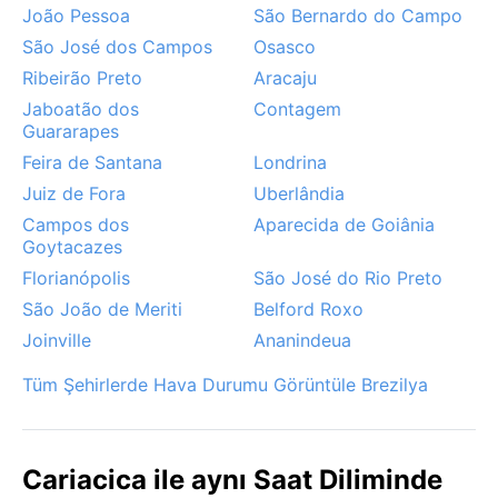
João Pessoa
São Bernardo do Campo
São José dos Campos
Osasco
Ribeirão Preto
Aracaju
Jaboatão dos
Contagem
Guararapes
Feira de Santana
Londrina
Juiz de Fora
Uberlândia
Campos dos
Aparecida de Goiânia
Goytacazes
Florianópolis
São José do Rio Preto
São João de Meriti
Belford Roxo
Joinville
Ananindeua
Tüm Şehirlerde Hava Durumu Görüntüle Brezilya
Cariacica ile aynı Saat Diliminde