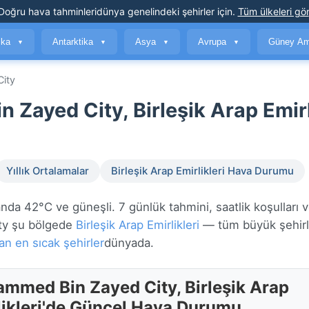
Doğru hava tahminleri
dünya genelindeki şehirler için
.
Tüm ülkeleri gör
ika
Antarktika
Asya
Avrupa
Güney Am
▼
▼
▼
▼
ity
ayed City, Birleşik Arap Emirl
Yıllık Ortalamalar
Birleşik Arap Emirlikleri Hava Durumu
a 42°C ve güneşli. 7 günlük tahmini, saatlik koşulları 
ity şu bölgede
Birleşik Arap Emirlikleri
— tüm büyük şehirl
an en sıcak şehirler
dünyada.
mmed Bin Zayed City, Birleşik Arap
likleri'de Güncel Hava Durumu