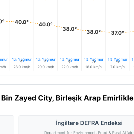
0°
40.0°
40.0°
38.0°
38.0°
37.0°
ğmur
1% Yağmur
1% Yağmur
1% Yağmur
1% Yağmur
1% Yağmur
1
↑
↑
↑
↑
↑
↑
km/h
28.0 km/h
29.0 km/h
22.0 km/h
18.0 km/h
7.0 km/h
n Zayed City, Birleşik Arap Emirlikler
İngiltere DEFRA Endeksi
Department for Environment, Food & Rural Affair