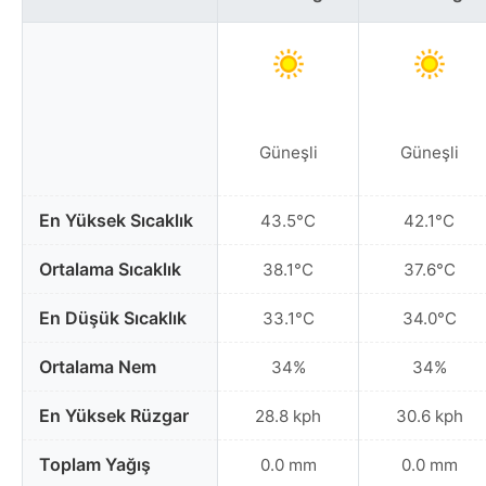
Güneşli
Güneşli
En Yüksek Sıcaklık
43.5°C
42.1°C
Ortalama Sıcaklık
38.1°C
37.6°C
En Düşük Sıcaklık
33.1°C
34.0°C
Ortalama Nem
34%
34%
En Yüksek Rüzgar
28.8 kph
30.6 kph
Toplam Yağış
0.0 mm
0.0 mm