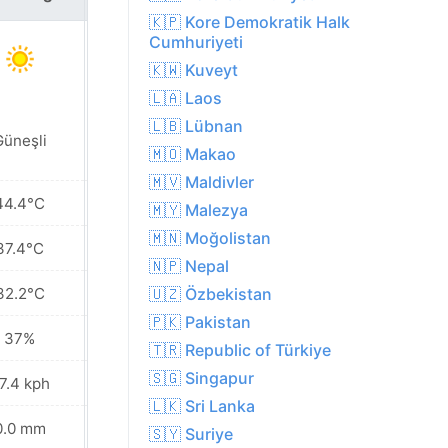
🇰🇵 Kore Demokratik Halk
Cumhuriyeti
🇰🇼 Kuveyt
🇱🇦 Laos
🇱🇧 Lübnan
Güneşli
Güneşli
🇲🇴 Makao
🇲🇻 Maldivler
44.4°C
43.7°C
🇲🇾 Malezya
🇲🇳 Moğolistan
37.4°C
37.2°C
🇳🇵 Nepal
32.2°C
33.7°C
🇺🇿 Özbekistan
🇵🇰 Pakistan
37%
36%
🇹🇷 Republic of Türkiye
🇸🇬 Singapur
7.4 kph
28.1 kph
🇱🇰 Sri Lanka
0.0 mm
0.0 mm
🇸🇾 Suriye