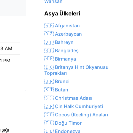
Warīsān
Asya Ülkeleri
🇦🇫 Afganistan
🇦🇿 Azerbaycan
🇧🇭 Bahreyn
53 AM
🇧🇩 Bangladeş
🇲🇲 Birmanya
01 PM
🇮🇴 Britanya Hint Okyanusu
Toprakları
🇧🇳 Brunei
🇧🇹 Butan
🇨🇽 Christmas Adası
🇨🇳 Çin Halk Cumhuriyeti
🇨🇨 Cocos (Keeling) Adaları
🇹🇱 Doğu Timor
ışığı
🇮🇩 Endonezya