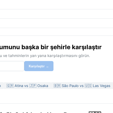
unu başka bir şehirle karşılaştır
u ve tahminlerin yan yana karşılaştırmasını görün.
Karşılaştır →
h
🇬🇷 Atina vs 🇯🇵 Osaka
🇧🇷 São Paulo vs 🇺🇸 Las Vegas