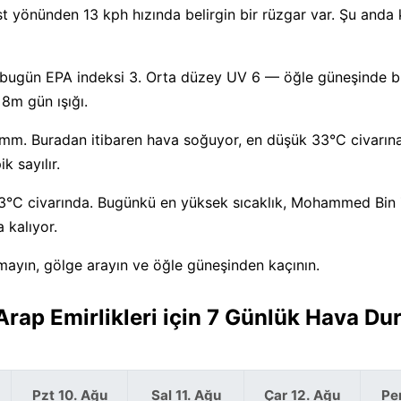
st yönünden 13 kph hızında belirgin bir rüzgar var. Şu anda
 bugün EPA indeksi 3. Orta düzey UV 6 — öğle güneşinde bi
8m gün ışığı.
0 mm. Buradan itibaren hava soğuyor, en düşük 33°C civarına
 sayılır.
 43°C civarında. Bugünkü en yüksek sıcaklık, Mohammed Bin
 kalıyor.
ayın, gölge arayın ve öğle güneşinden kaçının.
rap Emirlikleri için 7 Günlük Hava D
Pzt 10. Ağu
Sal 11. Ağu
Çar 12. Ağu
Pe