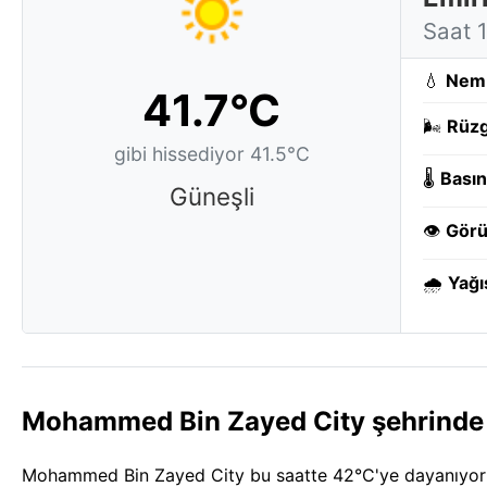
Saat 
💧
Nem
41.7°C
🌬️
Rüzg
gibi hissediyor 41.5°C
🌡️
Basın
Güneşli
👁️
Görü
🌧️
Yağı
Mohammed Bin Zayed City şehrinde 
Mohammed Bin Zayed City bu saatte 42°C'ye dayanıyor — aş