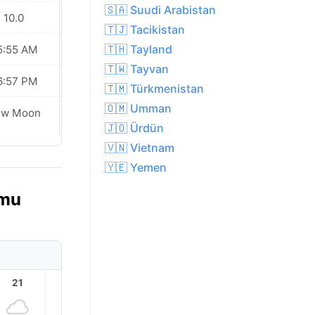
🇸🇦 Suudi Arabistan
10.0
10.0
🇹🇯 Tacikistan
🇹🇭 Tayland
5:55 AM
05:56 AM
🇹🇼 Tayvan
6:57 PM
06:56 PM
🇹🇲 Türkmenistan
🇴🇲 Umman
Waxing
ew Moon
Crescent
🇯🇴 Ürdün
🇻🇳 Vietnam
🇾🇪 Yemen
umu
21
22
23
1
2