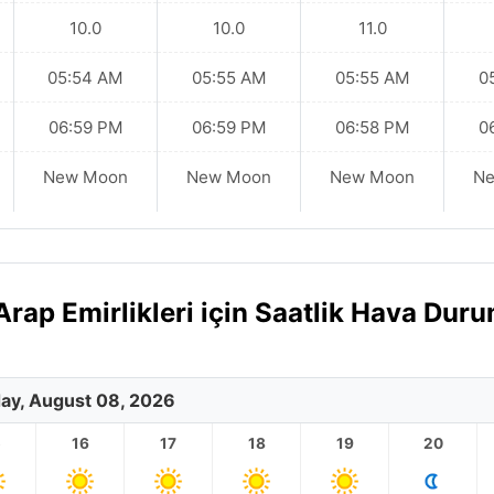
10.0
10.0
11.0
05:54 AM
05:55 AM
05:55 AM
0
06:59 PM
06:59 PM
06:58 PM
0
New Moon
New Moon
New Moon
N
rap Emirlikleri için Saatlik Hava Dur
ay, August 08, 2026
5
16
17
18
19
20