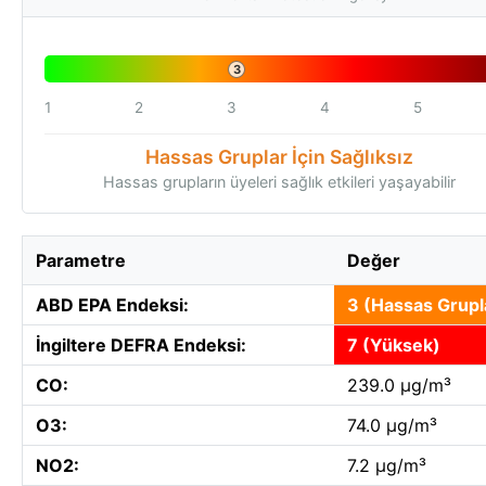
3
1
2
3
4
5
Hassas Gruplar İçin Sağlıksız
Hassas grupların üyeleri sağlık etkileri yaşayabilir
Parametre
Değer
ABD EPA Endeksi:
3 (Hassas Grupla
İngiltere DEFRA Endeksi:
7 (Yüksek)
CO:
239.0 µg/m³
O3:
74.0 µg/m³
NO2:
7.2 µg/m³