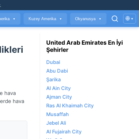
.
🌐
erika
Kuzey Amerika
Okyanusya
▾
▼
▼
▼
United Arab Emirates En İyi
ikleri
Şehirler
Dubai
Abu Dabi
Şarika
Al Ain City
ve hava
Ajman City
erde hava
Ras Al Khaimah City
Musaffah
Jebel Ali
Al Fujairah City