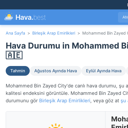
Hava.
best
Afr
Ana Sayfa
>
Birleşik Arap Emirlikleri
>
Mohammed Bin Zayed C
Hava Durumu in Mohammed Bin Z
🇦🇪
Tahmin
Ağustos Ayında Hava
Eylül Ayında Hava
Mohammed Bin Zayed City'de canlı hava durumu, şu and
kalitesi endeksini görüntüle. Mohammed Bin Zayed C
durumunu gör
Birleşik Arap Emirlikleri
, veya göz at
şu 
Moha
Emir