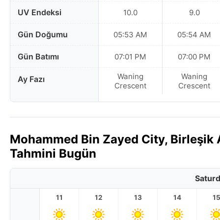
UV Endeksi
10.0
9.0
Gün Doğumu
05:53 AM
05:54 AM
Gün Batımı
07:01 PM
07:00 PM
Waning
Waning
Ay Fazı
Crescent
Crescent
Mohammed Bin Zayed City, Birleşik A
Tahmini Bugün
Saturd
11
12
13
14
1