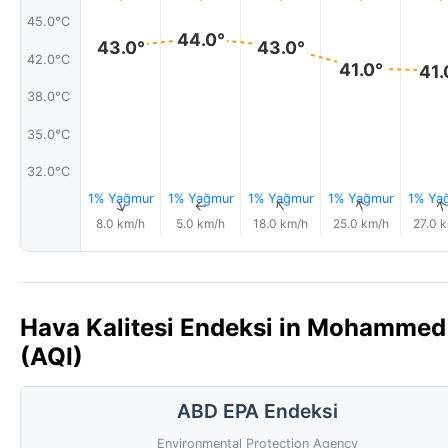
45.0°C
44.0°
43.0°
43.0°
42.0°C
41.0°
41.
38.0°C
35.0°C
32.0°C
1% Yağmur
1% Yağmur
1% Yağmur
1% Yağmur
1% Ya
↑
↑
↑
↑
8.0 km/h
5.0 km/h
18.0 km/h
25.0 km/h
27.0 
Hava Kalitesi Endeksi in Mohammed Bi
(AQI)
ABD EPA Endeksi
Environmental Protection Agency