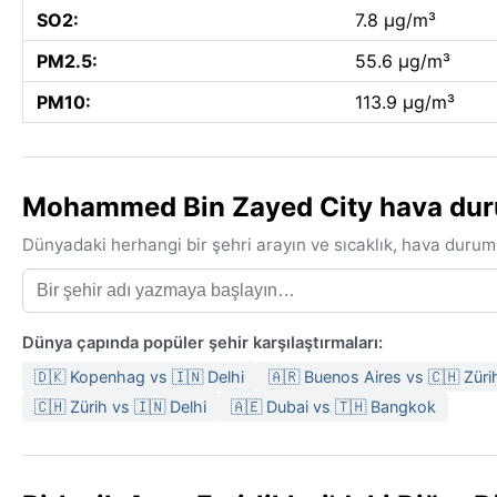
SO2:
7.8 µg/m³
PM2.5:
55.6 µg/m³
PM10:
113.9 µg/m³
Mohammed Bin Zayed City hava durum
Dünyadaki herhangi bir şehri arayın ve sıcaklık, hava durum
Dünya çapında popüler şehir karşılaştırmaları:
🇩🇰 Kopenhag vs 🇮🇳 Delhi
🇦🇷 Buenos Aires vs 🇨🇭 Züri
🇨🇭 Zürih vs 🇮🇳 Delhi
🇦🇪 Dubai vs 🇹🇭 Bangkok