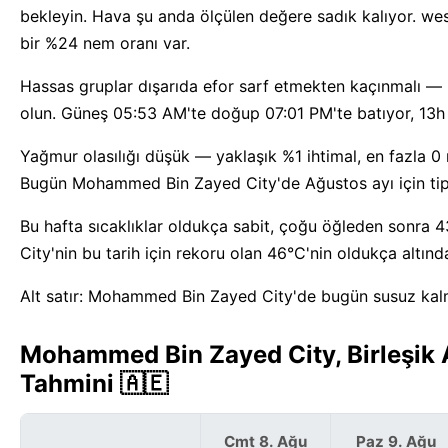
bekleyin. Hava şu anda ölçülen değere sadık kalıyor. we
bir %24 nem oranı var.
Hassas gruplar dışarıda efor sarf etmekten kaçınmalı —
olun. Güneş 05:53 AM'te doğup 07:01 PM'te batıyor, 13h 
Yağmur olasılığı düşük — yaklaşık %1 ihtimal, en fazla 
Bugün Mohammed Bin Zayed City'de Ağustos ayı için tipik
Bu hafta sıcaklıklar oldukça sabit, çoğu öğleden sonra
City'nin bu tarih için rekoru olan 46°C'nin oldukça altında
Alt satır: Mohammed Bin Zayed City'de bugün susuz kalm
Mohammed Bin Zayed City, Birleşik A
Tahmini 🇦🇪
Cmt 8. Ağu
Paz 9. Ağu