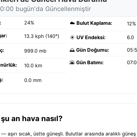
10:00 bugün'da Güncellenmiştir
:
24%
☁️
Bulut Kaplama:
12%
ar:
13.3 kph (140°)
☀️
UV Endeksi:
6.0
🌅
Gün Doğumu:
05:
ç:
999.0 mb
🌇
Gün Batımı:
07:
nürlük:
10.0 km
ş:
0.0 mm
şu an hava nasıl?
ırı sıcak, üstte güneşli. Bulutlar arasında aralıklı güneş 