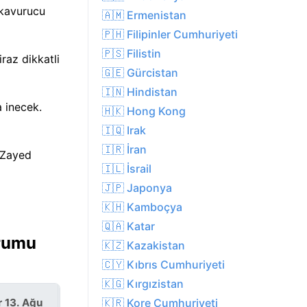
 kavurucu
🇦🇲 Ermenistan
🇵🇭 Filipinler Cumhuriyeti
🇵🇸 Filistin
raz dikkatli
🇬🇪 Gürcistan
🇮🇳 Hindistan
 inecek.
🇭🇰 Hong Kong
🇮🇶 Irak
🇮🇷 İran
 Zayed
🇮🇱 İsrail
🇯🇵 Japonya
🇰🇭 Kamboçya
🇶🇦 Katar
urumu
🇰🇿 Kazakistan
🇨🇾 Kıbrıs Cumhuriyeti
🇰🇬 Kırgızistan
r 13. Ağu
Cum 14. Ağu
🇰🇷 Kore Cumhuriyeti