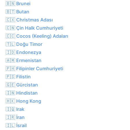
🇧🇳 Brunei
🇧🇹 Butan
🇨🇽 Christmas Adası
🇨🇳 Çin Halk Cumhuriyeti
🇨🇨 Cocos (Keeling) Adaları
🇹🇱 Doğu Timor
🇮🇩 Endonezya
🇦🇲 Ermenistan
🇵🇭 Filipinler Cumhuriyeti
🇵🇸 Filistin
🇬🇪 Gürcistan
🇮🇳 Hindistan
🇭🇰 Hong Kong
🇮🇶 Irak
🇮🇷 İran
🇮🇱 İsrail