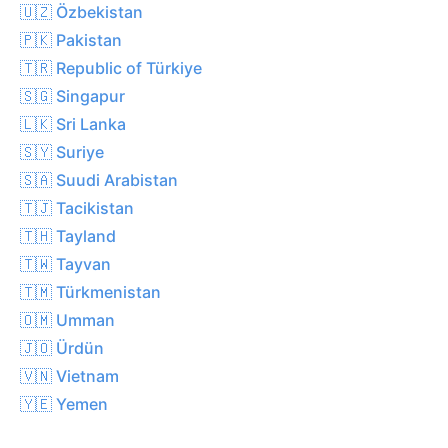
🇺🇿 Özbekistan
🇵🇰 Pakistan
🇹🇷 Republic of Türkiye
🇸🇬 Singapur
🇱🇰 Sri Lanka
🇸🇾 Suriye
🇸🇦 Suudi Arabistan
🇹🇯 Tacikistan
🇹🇭 Tayland
🇹🇼 Tayvan
🇹🇲 Türkmenistan
🇴🇲 Umman
🇯🇴 Ürdün
🇻🇳 Vietnam
🇾🇪 Yemen