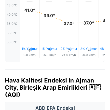
43.0°C
41.0°
40.0°C
39.0°
38.
37.0°
37.0°
36.0°C
33.0°C
30.0°C
1% Yağmur
1% Yağmur
2% Yağmur
2% Yağmur
4% Ya
↑
↑
↑
↑
9.0 km/h
25.0 km/h
24.0 km/h
20.0 km/h
22.0 
Hava Kalitesi Endeksi in Ajman
City, Birleşik Arap Emirlikleri 🇦🇪
(AQI)
ABD EPA Endeksi