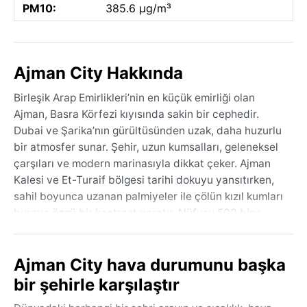
PM10:
385.6 µg/m³
Ajman City Hakkında
Birleşik Arap Emirlikleri’nin en küçük emirliği olan
Ajman, Basra Körfezi kıyısında sakin bir cephedir.
Dubai ve Şarika’nın gürültüsünden uzak, daha huzurlu
bir atmosfer sunar. Şehir, uzun kumsalları, geleneksel
çarşıları ve modern marinasıyla dikkat çeker. Ajman
Kalesi ve Et-Turaif bölgesi tarihi dokuyu yansıtırken,
sahil boyunca uzanan palmiyeler ile çölün kızıl kumları
buraya özgü bir kontrast yaratır. Nüfusu 500 bine
yaklaşan kentin dokusunda yerel kültür ile göçmen
nüfusun etkileri iç içe geçmiştir.
Ajman City hava durumunu başka
Ajman, Koppen iklim sınıflandırmasına göre BWh, yani
bir şehirle karşılaştır
sıcak çöl iklimine sahiptir. Yazlar (haziran–eylül)
dayanılmaz derecede sıcak ve nemlidir; sıcaklıklar