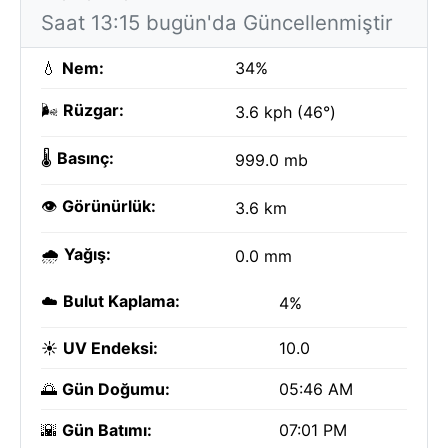
Saat 13:15 bugün'da Güncellenmiştir
💧
Nem:
34%
🌬️
Rüzgar:
3.6 kph (46°)
🌡️
Basınç:
999.0 mb
👁️
Görünürlük:
3.6 km
🌧️
Yağış:
0.0 mm
☁️
Bulut Kaplama:
4%
☀️
UV Endeksi:
10.0
🌅
Gün Doğumu:
05:46 AM
🌇
Gün Batımı:
07:01 PM