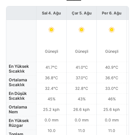
Sal 4. Ağu
Çar 5. Ağu
Per 6. Ağu
C
Güneşli
Güneşli
Güneşli
En Yüksek
41.7°C
41.0°C
40.9°C
Sıcaklık
36.8°C
37.0°C
36.6°C
Ortalama
Sıcaklık
32.4°C
32.8°C
33.0°C
En Düşük
Sıcaklık
45%
43%
46%
Ortalama
25.2 kph
26.6 kph
25.6 kph
Nem
0.0 mm
0.0 mm
0.0 mm
En Yüksek
Rüzgar
10.0
11.0
11.0
Toplam