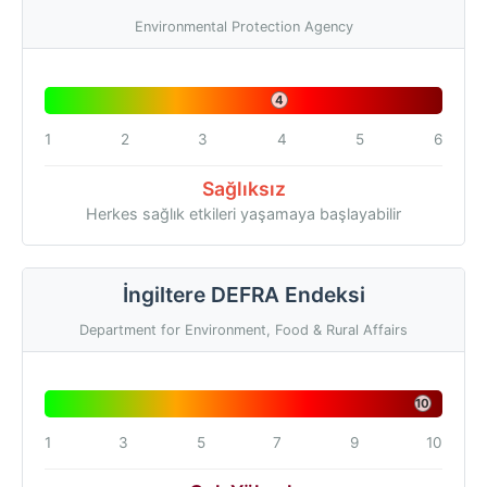
Environmental Protection Agency
4
1
2
3
4
5
6
Sağlıksız
Herkes sağlık etkileri yaşamaya başlayabilir
İngiltere DEFRA Endeksi
Department for Environment, Food & Rural Affairs
10
1
3
5
7
9
10