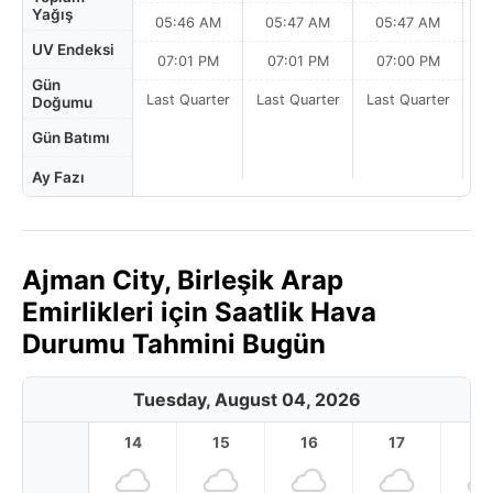
Yağış
05:46 AM
05:47 AM
05:47 AM
0
UV Endeksi
07:01 PM
07:01 PM
07:00 PM
Gün
Last Quarter
Last Quarter
Last Quarter
Doğumu
Gün Batımı
Ay Fazı
Ajman City, Birleşik Arap
Emirlikleri için Saatlik Hava
Durumu Tahmini Bugün
Tuesday, August 04, 2026
14
15
16
17
1