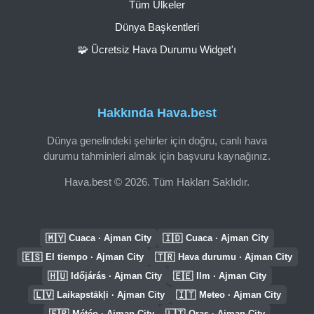
Tüm Ülkeler
Dünya Başkentleri
🧩 Ücretsiz Hava Durumu Widget'ı
Hakkında Hava.best
Dünya genelindeki şehirler için doğru, canlı hava
durumu tahminleri almak için başvuru kaynağınız.
Hava.best © 2026. Tüm Hakları Saklıdır.
🇲🇾
🇮🇩
Cuaca · Ajman City
Cuaca · Ajman City
🇪🇸
🇹🇷
El tiempo · Ajman City
Hava durumu · Ajman City
🇭🇺
🇪🇪
Időjárás · Ajman City
Ilm · Ajman City
🇱🇻
🇮🇹
Laikapstākļi · Ajman City
Meteo · Ajman City
🇫🇷
🇱🇹
Météo · Ajman City
Oras · Ajman City