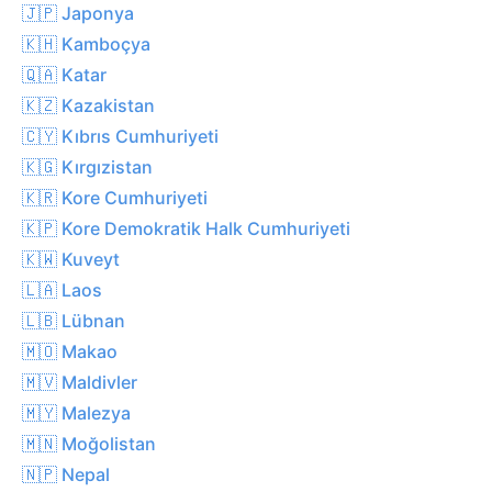
🇯🇵 Japonya
🇰🇭 Kamboçya
🇶🇦 Katar
🇰🇿 Kazakistan
🇨🇾 Kıbrıs Cumhuriyeti
🇰🇬 Kırgızistan
🇰🇷 Kore Cumhuriyeti
🇰🇵 Kore Demokratik Halk Cumhuriyeti
🇰🇼 Kuveyt
🇱🇦 Laos
🇱🇧 Lübnan
🇲🇴 Makao
🇲🇻 Maldivler
🇲🇾 Malezya
🇲🇳 Moğolistan
🇳🇵 Nepal