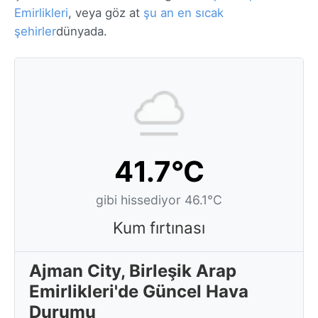
Emirlikleri
, veya göz at
şu an en sıcak
şehirler
dünyada.
41.7°C
gibi hissediyor 46.1°C
Kum fırtınası
Ajman City, Birleşik Arap
Emirlikleri'de Güncel Hava
Durumu