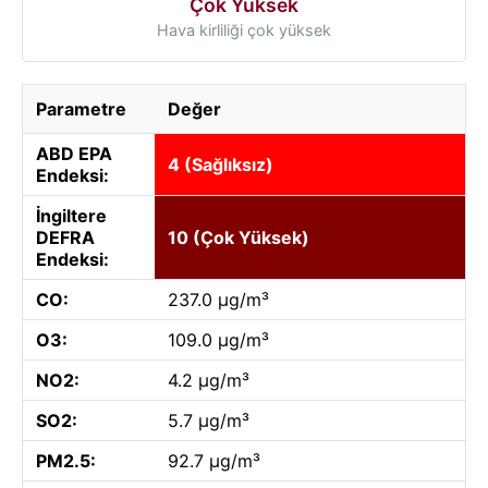
Çok Yüksek
Hava kirliliği çok yüksek
Parametre
Değer
ABD EPA
4 (Sağlıksız)
Endeksi:
İngiltere
DEFRA
10 (Çok Yüksek)
Endeksi:
CO:
237.0 µg/m³
O3:
109.0 µg/m³
NO2:
4.2 µg/m³
SO2:
5.7 µg/m³
PM2.5:
92.7 µg/m³