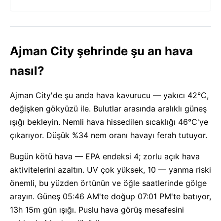
Ajman City şehrinde şu an hava
nasıl?
Ajman City'de şu anda hava kavurucu — yakıcı 42°C,
değişken gökyüzü ile. Bulutlar arasında aralıklı güneş
ışığı bekleyin. Nemli hava hissedilen sıcaklığı 46°C'ye
çıkarıyor. Düşük %34 nem oranı havayı ferah tutuyor.
Bugün kötü hava — EPA endeksi 4; zorlu açık hava
aktivitelerini azaltın. UV çok yüksek, 10 — yanma riski
önemli, bu yüzden örtünün ve öğle saatlerinde gölge
arayın. Güneş 05:46 AM'te doğup 07:01 PM'te batıyor,
13h 15m gün ışığı. Puslu hava görüş mesafesini