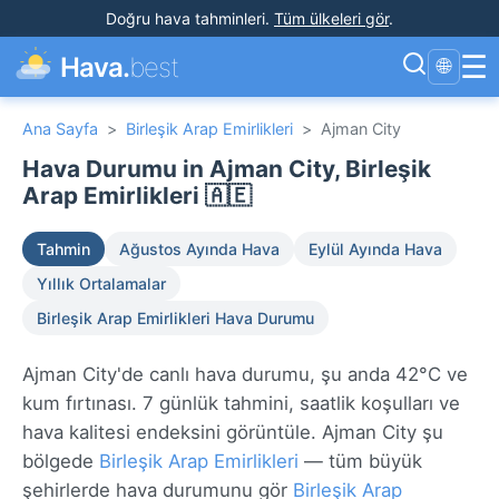
Doğru hava tahminleri
.
Tüm ülkeleri gör
.
☰
Hava.
best
🌐
Ana Sayfa
>
Birleşik Arap Emirlikleri
>
Ajman City
Hava Durumu in Ajman City, Birleşik
Arap Emirlikleri 🇦🇪
Tahmin
Ağustos Ayında Hava
Eylül Ayında Hava
Yıllık Ortalamalar
Birleşik Arap Emirlikleri Hava Durumu
Ajman City'de canlı hava durumu, şu anda 42°C ve
kum fırtınası. 7 günlük tahmini, saatlik koşulları ve
hava kalitesi endeksini görüntüle. Ajman City şu
bölgede
Birleşik Arap Emirlikleri
— tüm büyük
şehirlerde hava durumunu gör
Birleşik Arap