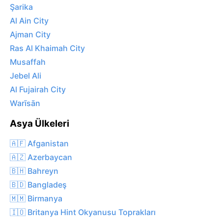
Şarika
Al Ain City
Ajman City
Ras Al Khaimah City
Musaffah
Jebel Ali
Al Fujairah City
Warīsān
Asya Ülkeleri
🇦🇫 Afganistan
🇦🇿 Azerbaycan
🇧🇭 Bahreyn
🇧🇩 Bangladeş
🇲🇲 Birmanya
🇮🇴 Britanya Hint Okyanusu Toprakları