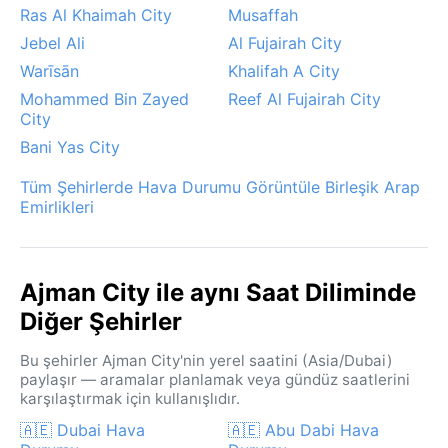
riski yaratabilir. Genel olarak Ajman, yılın büyük
Ras Al Khaimah City
Musaffah
bölümünde güneşli ve kurak bir iklim sunar.
Jebel Ali
Al Fujairah City
Warīsān
Khalifah A City
Mohammed Bin Zayed
Reef Al Fujairah City
City
Bani Yas City
Tüm Şehirlerde Hava Durumu Görüntüle Birleşik Arap
Emirlikleri
Ajman City ile aynı Saat Diliminde
Diğer Şehirler
Bu şehirler Ajman City'nin yerel saatini (Asia/Dubai)
paylaşır — aramalar planlamak veya gündüz saatlerini
karşılaştırmak için kullanışlıdır.
🇦🇪 Dubai Hava
🇦🇪 Abu Dabi Hava