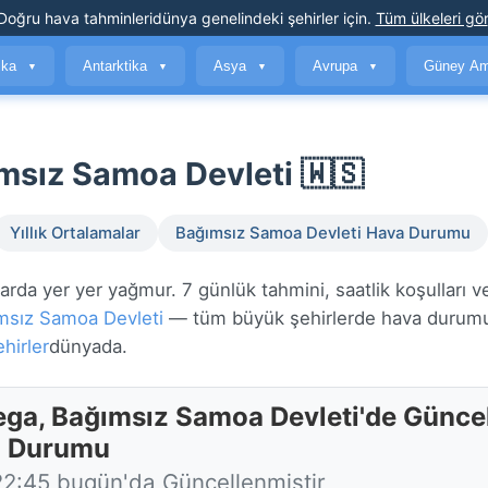
Doğru hava tahminleri
dünya genelindeki şehirler için
.
Tüm ülkeleri gör
ika
Antarktika
Asya
Avrupa
Güney Am
▼
▼
▼
▼
msız Samoa Devleti 🇼🇸
Yıllık Ortalamalar
Bağımsız Samoa Devleti Hava Durumu
rda yer yer yağmur. 7 günlük tahmini, saatlik koşulları v
msız Samoa Devleti
— tüm büyük şehirlerde hava durum
hirler
dünyada.
ega, Bağımsız Samoa Devleti'de Günce
 Durumu
22:45 bugün'da Güncellenmiştir