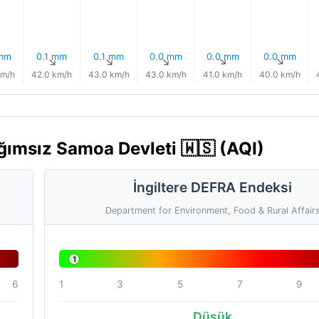
 mm
0.1 mm
0.1 mm
0.0 mm
0.0 mm
0.0 mm
↑
↑
↑
↑
↑
↑
km/h
42.0 km/h
43.0 km/h
43.0 km/h
41.0 km/h
40.0 km/h
ağımsız Samoa Devleti 🇼🇸 (AQI)
İngiltere DEFRA Endeksi
Department for Environment, Food & Rural Affair
1
6
1
3
5
7
9
Düşük