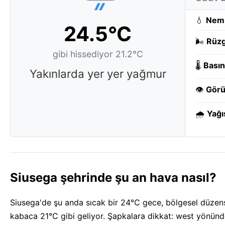
💧
Nem
24.5°C
🌬️
Rüzg
gibi hissediyor 21.2°C
🌡️
Basın
Yakınlarda yer yer yağmur
👁️
Görü
🌧️
Yağı
Siusega şehrinde şu an hava nasıl?
Siusega'de şu anda sıcak bir 24°C gece, bölgesel düzen
kabaca 21°C gibi geliyor. Şapkalara dikkat: west yönün