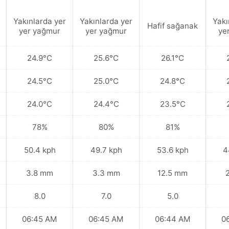
Yakınlarda yer
Yakınlarda yer
Yakı
Hafif sağanak
yer yağmur
yer yağmur
ye
24.9°C
25.6°C
26.1°C
24.5°C
25.0°C
24.8°C
24.0°C
24.4°C
23.5°C
78%
80%
81%
50.4 kph
49.7 kph
53.6 kph
4
3.8 mm
3.3 mm
12.5 mm
8.0
7.0
5.0
06:45 AM
06:45 AM
06:44 AM
0