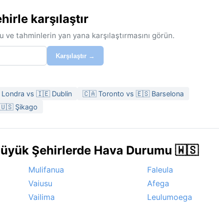
irle karşılaştır
u ve tahminlerin yan yana karşılaştırmasını görün.
Karşılaştır →
 Londra vs 🇮🇪 Dublin
🇨🇦 Toronto vs 🇪🇸 Barselona
 🇺🇸 Şikago
Büyük Şehirlerde Hava Durumu 🇼🇸
Mulifanua
Faleula
Vaiusu
Afega
Vailima
Leulumoega