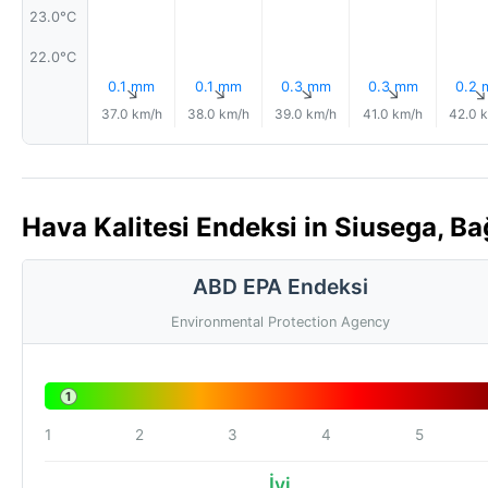
23.0°C
22.0°C
0.1 mm
0.1 mm
0.3 mm
0.3 mm
0.2
↑
↑
↑
↑
37.0 km/h
38.0 km/h
39.0 km/h
41.0 km/h
42.0 
Hava Kalitesi Endeksi in Siusega, B
ABD EPA Endeksi
Environmental Protection Agency
1
1
2
3
4
5
İyi