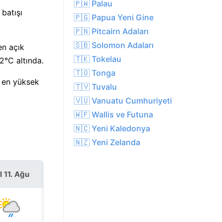
🇵🇼 Palau
batışı
🇵🇬 Papua Yeni Gine
🇵🇳 Pitcairn Adaları
🇸🇧 Solomon Adaları
en açık
🇹🇰 Tokelau
2°C altında.
🇹🇴 Tonga
n en yüksek
🇹🇻 Tuvalu
🇻🇺 Vanuatu Cumhuriyeti
🇼🇫 Wallis ve Futuna
🇳🇨 Yeni Kaledonya
🇳🇿 Yeni Zelanda
l 11. Ağu
Çar 12. Ağu