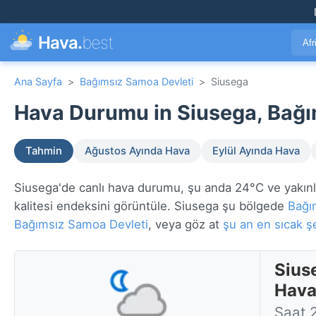
Hava.
best
Afr
Ana Sayfa
>
Bağımsız Samoa Devleti
>
Siusega
Hava Durumu in Siusega, Bağı
Tahmin
Ağustos Ayında Hava
Eylül Ayında Hava
Siusega'de canlı hava durumu, şu anda 24°C ve yakınla
kalitesi endeksini görüntüle. Siusega şu bölgede
Bağı
Bağımsız Samoa Devleti
, veya göz at
şu an en sıcak şe
Sius
Hava
Saat 