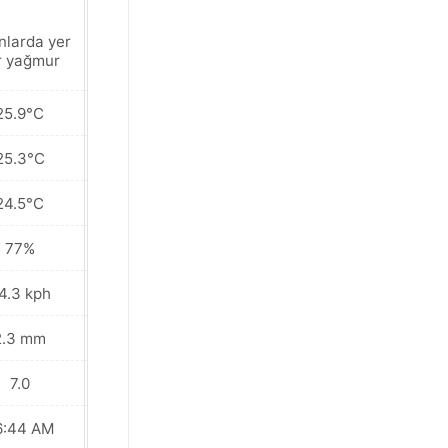
nlarda yer
Hafif sağanak
r yağmur
25.9°C
25.8°C
25.3°C
25.5°C
24.5°C
25.2°C
77%
80%
4.3 kph
42.5 kph
2.3 mm
4.4 mm
7.0
7.0
6:44 AM
06:43 AM