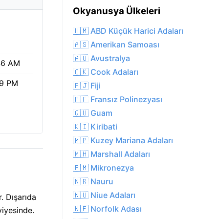
Okyanusya Ülkeleri
🇺🇲 ABD Küçük Harici Adaları
🇦🇸 Amerikan Samoası
🇦🇺 Avustralya
46 AM
🇨🇰 Cook Adaları
19 PM
🇫🇯 Fiji
🇵🇫 Fransız Polinezyası
🇬🇺 Guam
🇰🇮 Kiribati
🇲🇵 Kuzey Mariana Adaları
🇲🇭 Marshall Adaları
🇫🇲 Mikronezya
🇳🇷 Nauru
🇳🇺 Niue Adaları
. Dışarıda
🇳🇫 Norfolk Adası
iyesinde.