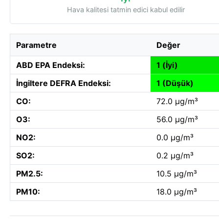
Hava kalitesi tatmin edici kabul edilir
Parametre
Değer
ABD EPA Endeksi:
1 (İyi)
İngiltere DEFRA Endeksi:
1 (Düşük)
CO:
72.0 µg/m³
O3:
56.0 µg/m³
NO2:
0.0 µg/m³
SO2:
0.2 µg/m³
PM2.5:
10.5 µg/m³
PM10:
18.0 µg/m³