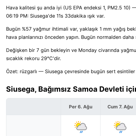
Hava kalitesi şu anda iyi (US EPA endeksi 1, PM2.5 10) 
06:19 PM: Siusega'de 11s 33dakika ışık var.
Bugün %57 yağmur ihtimali var, yaklaşık 1 mm yağış bekl
hava planlarınızı önceden yapın. Bugün normalden daha s
Değişken bir 7 gün bekleyin ve Monday civarında yağmura 
sıcaklık rekoru 29°C'dir.
Özet: rüzgarlı — Siusega çevresinde bugün sert esintiler
Siusega, Bağımsız Samoa Devleti iç
Per 6. Ağu
Cum 7. Ağu