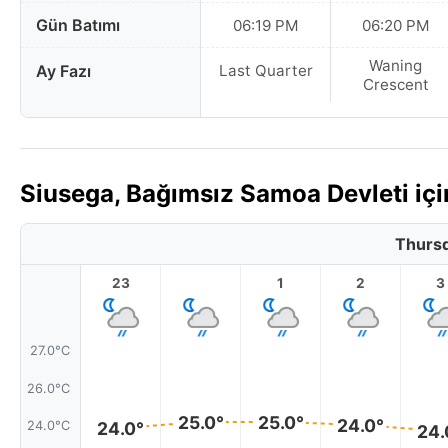
Gün Batımı
06:19 PM
06:20 PM
Waning
Ay Fazı
Last Quarter
Crescent
Siusega, Bağımsız Samoa Devleti iç
Thursd
23
1
2
3
27.0°C
26.0°C
25.0°
25.0°
24.0°
24.0°C
24.0°
24.