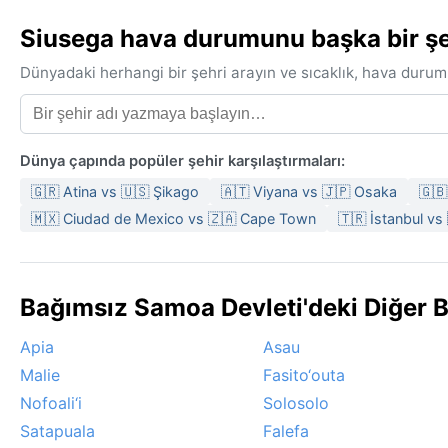
Siusega hava durumunu başka bir şeh
Dünyadaki herhangi bir şehri arayın ve sıcaklık, hava durum
Dünya çapında popüler şehir karşılaştırmaları:
🇬🇷 Atina vs 🇺🇸 Şikago
🇦🇹 Viyana vs 🇯🇵 Osaka
🇬🇧
🇲🇽 Ciudad de Mexico vs 🇿🇦 Cape Town
🇹🇷 İstanbul vs
Bağımsız Samoa Devleti'deki Diğer 
Apia
Asau
Malie
Fasito‘outa
Nofoali‘i
Solosolo
Satapuala
Falefa