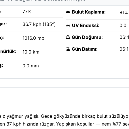
:
77%
☁️
Bulut Kaplama:
81%
ar:
36.7 kph (135°)
☀️
UV Endeksi:
0.0
🌅
Gün Doğumu:
06:
ç:
1016.0 mb
🌇
Gün Batımı:
06:
nürlük:
10.0 km
ş:
0.0 mm
siz yağmur yağışlı. Gece gökyüzünde birkaç bulut süzülüyor
den 37 kph hızında rüzgar. Yapışkan koşullar — nem %77 sev