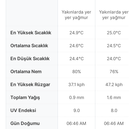
Yakınlarda yer
Yakınlarda yer
yer yağmur
yer yağmur
En Yüksek Sıcaklık
24.9°C
25.0°C
Ortalama Sıcaklık
24.6°C
24.5°C
En Düşük Sıcaklık
24.4°C
24.0°C
Ortalama Nem
80%
76%
En Yüksek Rüzgar
37.1 kph
47.2 kph
Toplam Yağış
0.9 mm
1.6 mm
UV Endeksi
9.0
8.0
Gün Doğumu
06:46 AM
06:46 AM