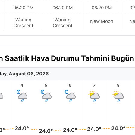
06:20 PM
06:20 PM
06:20 PM
0
Waning
Waning
New Moon
N
Crescent
Crescent
in Saatlik Hava Durumu Tahmini Bugün
ay, August 06, 2026
4
5
6
7
8
24.0°
24.0°
24.0°
0°
24.0°
24.0°