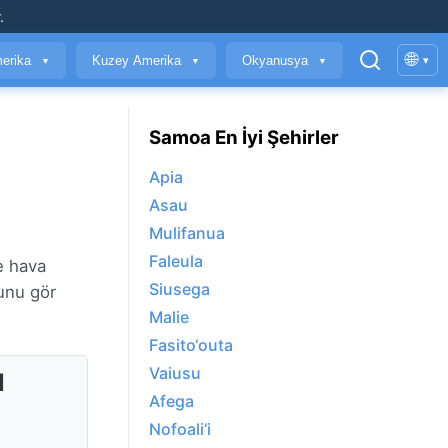
.
🌐
erika
Kuzey Amerika
Okyanusya
▾
▼
▼
▼
Samoa En İyi Şehirler
Apia
Asau
Mulifanua
Faleula
e hava
Siusega
unu gör
Malie
Fasito‘outa
Vaiusu
l
Afega
Nofoali‘i