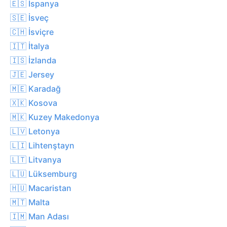
🇪🇸 İspanya
🇸🇪 İsveç
🇨🇭 İsviçre
🇮🇹 İtalya
🇮🇸 İzlanda
🇯🇪 Jersey
🇲🇪 Karadağ
🇽🇰 Kosova
🇲🇰 Kuzey Makedonya
🇱🇻 Letonya
🇱🇮 Lihtenştayn
🇱🇹 Litvanya
🇱🇺 Lüksemburg
🇭🇺 Macaristan
🇲🇹 Malta
🇮🇲 Man Adası