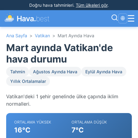
Doğru hava tahminleri
.
Tüm ülkeleri gör
.
☰
Hava.
best
🌐
Ana Sayfa
>
Vatikan
>
Mart Ayında Hava
Mart ayında Vatikan'de
hava durumu
Tahmin
Ağustos Ayında Hava
Eylül Ayında Hava
Yıllık Ortalamalar
Vatikan'deki 1 şehir genelinde ülke çapında iklim
normalleri.
ORTALAMA YÜKSEK
ORTALAMA DÜŞÜK
16°C
7°C