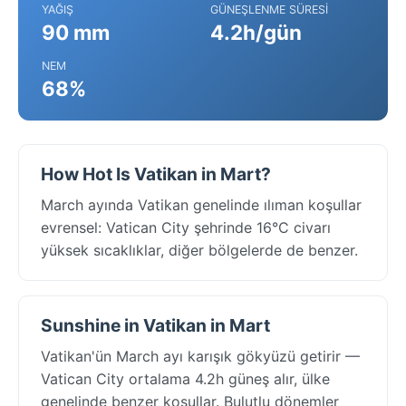
YAĞIŞ
GÜNEŞLENME SÜRESI
90 mm
4.2h/gün
NEM
68%
How Hot Is Vatikan in Mart?
March ayında Vatikan genelinde ılıman koşullar
evrensel: Vatican City şehrinde 16°C civarı
yüksek sıcaklıklar, diğer bölgelerde de benzer.
Sunshine in Vatikan in Mart
Vatikan'ün March ayı karışık gökyüzü getirir —
Vatican City ortalama 4.2h güneş alır, ülke
genelinde benzer koşullar. Bulutlu dönemler