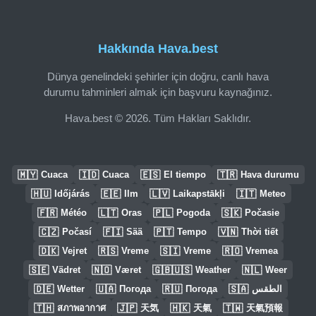
Hakkında Hava.best
Dünya genelindeki şehirler için doğru, canlı hava
durumu tahminleri almak için başvuru kaynağınız.
Hava.best © 2026. Tüm Hakları Saklıdır.
🇲🇾
🇮🇩
🇪🇸
🇹🇷
Cuaca
Cuaca
El tiempo
Hava durumu
🇭🇺
🇪🇪
🇱🇻
🇮🇹
Időjárás
Ilm
Laikapstākļi
Meteo
🇫🇷
🇱🇹
🇵🇱
🇸🇰
Météo
Oras
Pogoda
Počasie
🇨🇿
🇫🇮
🇵🇹
🇻🇳
Počasí
Sää
Tempo
Thời tiết
🇩🇰
🇷🇸
🇸🇮
🇷🇴
Vejret
Vreme
Vreme
Vremea
🇸🇪
🇳🇴
🇬🇧🇺🇸
🇳🇱
Vädret
Været
Weather
Weer
🇩🇪
🇺🇦
🇷🇺
🇸🇦
Wetter
Погода
Погода
الطقس
🇹🇭
🇯🇵
🇭🇰
🇹🇼
สภาพอากาศ
天気
天氣
天氣預報