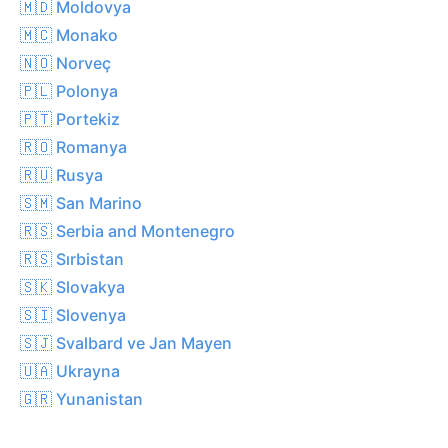
🇲🇩 Moldovya
🇲🇨 Monako
🇳🇴 Norveç
🇵🇱 Polonya
🇵🇹 Portekiz
🇷🇴 Romanya
🇷🇺 Rusya
🇸🇲 San Marino
🇷🇸 Serbia and Montenegro
🇷🇸 Sırbistan
🇸🇰 Slovakya
🇸🇮 Slovenya
🇸🇯 Svalbard ve Jan Mayen
🇺🇦 Ukrayna
🇬🇷 Yunanistan