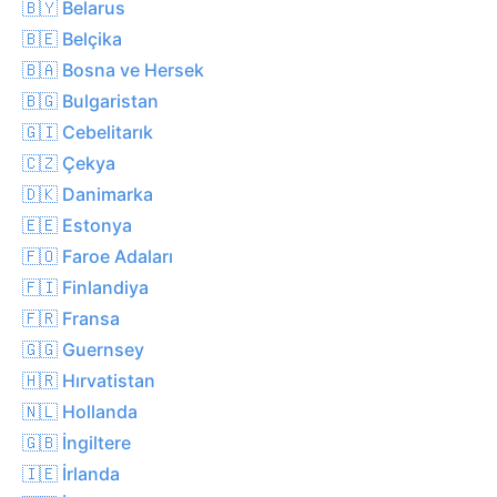
🇧🇾 Belarus
🇧🇪 Belçika
🇧🇦 Bosna ve Hersek
🇧🇬 Bulgaristan
🇬🇮 Cebelitarık
🇨🇿 Çekya
🇩🇰 Danimarka
🇪🇪 Estonya
🇫🇴 Faroe Adaları
🇫🇮 Finlandiya
🇫🇷 Fransa
🇬🇬 Guernsey
🇭🇷 Hırvatistan
🇳🇱 Hollanda
🇬🇧 İngiltere
🇮🇪 İrlanda