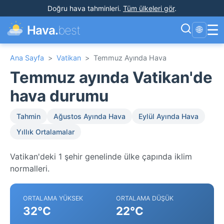
Doğru hava tahminleri
.
Tüm ülkeleri gör
.
☰
Hava.
best
🌐
Ana Sayfa
>
Vatikan
>
Temmuz Ayında Hava
Temmuz ayında Vatikan'de
hava durumu
Tahmin
Ağustos Ayında Hava
Eylül Ayında Hava
Yıllık Ortalamalar
Vatikan'deki 1 şehir genelinde ülke çapında iklim
normalleri.
ORTALAMA YÜKSEK
ORTALAMA DÜŞÜK
32°C
22°C