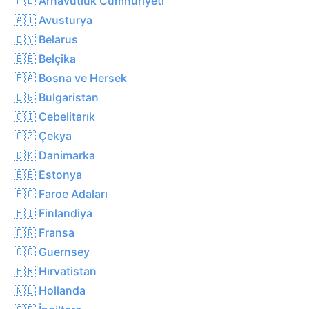
🇦🇱 Arnavutluk Cumhuriyeti
🇦🇹 Avusturya
🇧🇾 Belarus
🇧🇪 Belçika
🇧🇦 Bosna ve Hersek
🇧🇬 Bulgaristan
🇬🇮 Cebelitarık
🇨🇿 Çekya
🇩🇰 Danimarka
🇪🇪 Estonya
🇫🇴 Faroe Adaları
🇫🇮 Finlandiya
🇫🇷 Fransa
🇬🇬 Guernsey
🇭🇷 Hırvatistan
🇳🇱 Hollanda