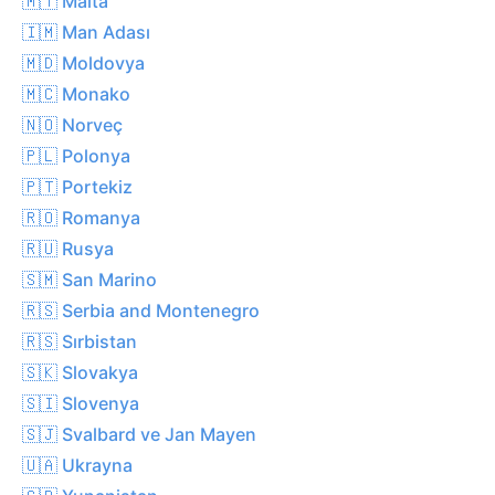
🇲🇹 Malta
🇮🇲 Man Adası
🇲🇩 Moldovya
🇲🇨 Monako
🇳🇴 Norveç
🇵🇱 Polonya
🇵🇹 Portekiz
🇷🇴 Romanya
🇷🇺 Rusya
🇸🇲 San Marino
🇷🇸 Serbia and Montenegro
🇷🇸 Sırbistan
🇸🇰 Slovakya
🇸🇮 Slovenya
🇸🇯 Svalbard ve Jan Mayen
🇺🇦 Ukrayna