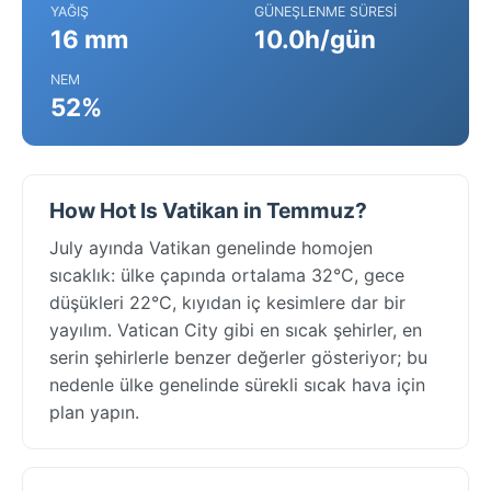
YAĞIŞ
GÜNEŞLENME SÜRESI
16 mm
10.0h/gün
NEM
52%
How Hot Is Vatikan in Temmuz?
July ayında Vatikan genelinde homojen
sıcaklık: ülke çapında ortalama 32°C, gece
düşükleri 22°C, kıyıdan iç kesimlere dar bir
yayılım. Vatican City gibi en sıcak şehirler, en
serin şehirlerle benzer değerler gösteriyor; bu
nedenle ülke genelinde sürekli sıcak hava için
plan yapın.