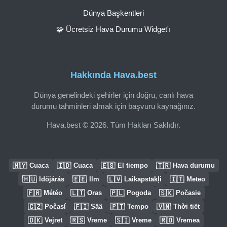
Dünya Başkentleri
🧩 Ücretsiz Hava Durumu Widget'ı
Hakkında Hava.best
Dünya genelindeki şehirler için doğru, canlı hava
durumu tahminleri almak için başvuru kaynağınız.
Hava.best © 2026. Tüm Hakları Saklıdır.
🇲🇾
🇮🇩
🇪🇸
🇹🇷
Cuaca
Cuaca
El tiempo
Hava durumu
🇭🇺
🇪🇪
🇱🇻
🇮🇹
Időjárás
Ilm
Laikapstākļi
Meteo
🇫🇷
🇱🇹
🇵🇱
🇸🇰
Météo
Oras
Pogoda
Počasie
🇨🇿
🇫🇮
🇵🇹
🇻🇳
Počasí
Sää
Tempo
Thời tiết
🇩🇰
🇷🇸
🇸🇮
🇷🇴
Vejret
Vreme
Vreme
Vremea