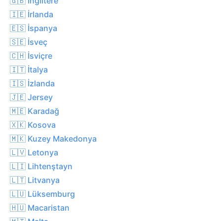
🇬🇧 İngiltere
🇮🇪 İrlanda
🇪🇸 İspanya
🇸🇪 İsveç
🇨🇭 İsviçre
🇮🇹 İtalya
🇮🇸 İzlanda
🇯🇪 Jersey
🇲🇪 Karadağ
🇽🇰 Kosova
🇲🇰 Kuzey Makedonya
🇱🇻 Letonya
🇱🇮 Lihtenştayn
🇱🇹 Litvanya
🇱🇺 Lüksemburg
🇭🇺 Macaristan