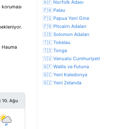
🇳🇫 Norfolk Adası
ş koruması
🇵🇼 Palau
🇵🇬 Papua Yeni Gine
🇵🇳 Pitcairn Adaları
ekleniyor.
🇸🇧 Solomon Adaları
🇹🇰 Tokelau
ık Hauma
🇹🇴 Tonga
🇻🇺 Vanuatu Cumhuriyeti
🇼🇫 Wallis ve Futuna
🇳🇨 Yeni Kaledonya
🇳🇿 Yeni Zelanda
t 10. Ağu
Sal 11. Ağu