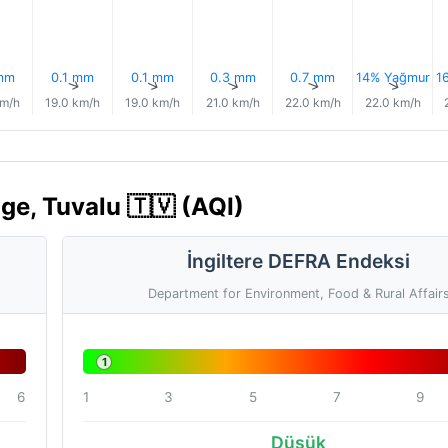
mm
0.1 mm
0.1 mm
0.3 mm
0.7 mm
14% Yağmur
1
↑
↑
↑
↑
↑
↑
km/h
19.0 km/h
19.0 km/h
21.0 km/h
22.0 km/h
22.0 km/h
ge, Tuvalu 🇹🇻 (AQI)
İngiltere DEFRA Endeksi
Department for Environment, Food & Rural Affair
1
6
1
3
5
7
9
Düşük