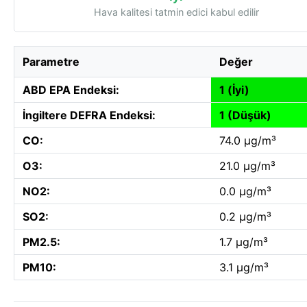
Hava kalitesi tatmin edici kabul edilir
Parametre
Değer
ABD EPA Endeksi:
1 (İyi)
İngiltere DEFRA Endeksi:
1 (Düşük)
CO:
74.0 µg/m³
O3:
21.0 µg/m³
NO2:
0.0 µg/m³
SO2:
0.2 µg/m³
PM2.5:
1.7 µg/m³
PM10:
3.1 µg/m³