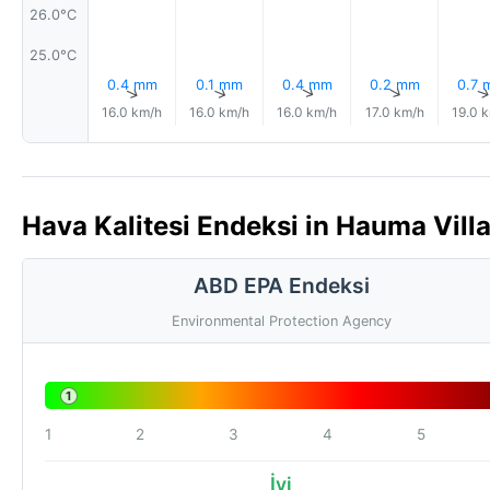
26.0°C
25.0°C
0.4 mm
0.1 mm
0.4 mm
0.2 mm
0.7 
↑
↑
↑
↑
16.0 km/h
16.0 km/h
16.0 km/h
17.0 km/h
19.0 
Hava Kalitesi Endeksi in Hauma Villa
ABD EPA Endeksi
Environmental Protection Agency
1
1
2
3
4
5
İyi