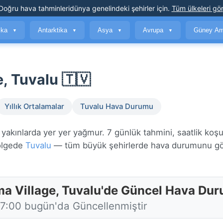
Doğru hava tahminleri
dünya genelindeki şehirler için
.
Tüm ülkeleri gör
ika
Antarktika
Asya
Avrupa
Güney Am
▼
▼
▼
▼
, Tuvalu 🇹🇻
Yıllık Ortalamalar
Tuvalu Hava Durumu
akınlarda yer yer yağmur. 7 günlük tahmini, saatlik koşul
bölgede
Tuvalu
— tüm büyük şehirlerde hava durumunu g
a Village, Tuvalu'de Güncel Hava Du
17:00 bugün'da Güncellenmiştir