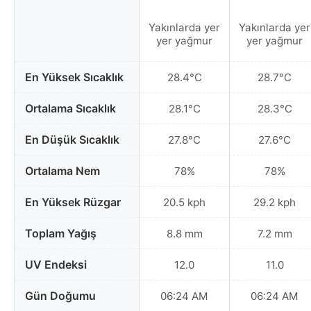
Yakınlarda yer
Yakınlarda yer
yer yağmur
yer yağmur
En Yüksek Sıcaklık
28.4°C
28.7°C
Ortalama Sıcaklık
28.1°C
28.3°C
En Düşük Sıcaklık
27.8°C
27.6°C
Ortalama Nem
78%
78%
En Yüksek Rüzgar
20.5 kph
29.2 kph
Toplam Yağış
8.8 mm
7.2 mm
UV Endeksi
12.0
11.0
Gün Doğumu
06:24 AM
06:24 AM