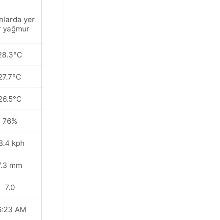
nlarda yer
Hafif sağanak
r yağmur
28.3°C
28.0°C
27.7°C
27.5°C
26.5°C
27.0°C
76%
79%
8.4 kph
25.2 kph
7.3 mm
28.6 mm
7.0
7.0
6:23 AM
06:23 AM