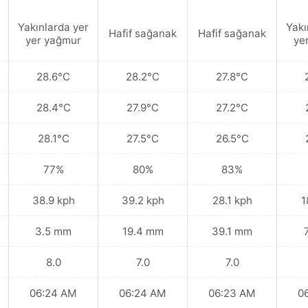
Yakınlarda yer
Yakı
Hafif sağanak
Hafif sağanak
yer yağmur
ye
28.6°C
28.2°C
27.8°C
28.4°C
27.9°C
27.2°C
28.1°C
27.5°C
26.5°C
77%
80%
83%
38.9 kph
39.2 kph
28.1 kph
1
3.5 mm
19.4 mm
39.1 mm
8.0
7.0
7.0
06:24 AM
06:24 AM
06:23 AM
0