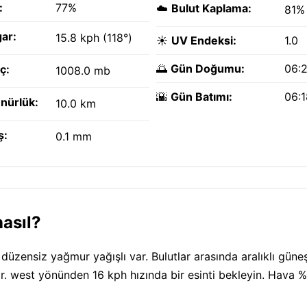
:
77%
☁️
Bulut Kaplama:
81%
ar:
15.8 kph (118°)
☀️
UV Endeksi:
1.0
🌅
Gün Doğumu:
06:
ç:
1008.0 mb
🌇
Gün Batımı:
06:
nürlük:
10.0 km
ş:
0.1 mm
asıl?
üzensiz yağmur yağışlı var. Bulutlar arasında aralıklı güneş
yor. west yönünden 16 kph hızında bir esinti bekleyin. Hava