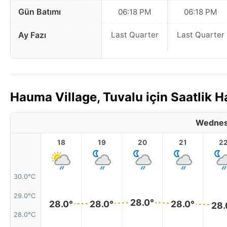
Gün Batımı
06:18 PM
06:18 PM
Ay Fazı
Last Quarter
Last Quarter
Hauma Village, Tuvalu için Saatlik
Wednes
18
19
20
21
2
30.0°C
29.0°C
28.0°
28.0°
28.0°
28.0°
28.
28.0°C