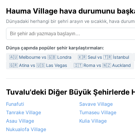
Hauma Village hava durumunu başka b
Dünyadaki herhangi bir şehri arayın ve sıcaklık, hava durum
Dünya çapında popüler şehir karşılaştırmaları:
🇦🇺 Melbourne vs 🇬🇧 Londra
🇰🇷 Seul vs 🇹🇷 İstanbul
🇬🇷 Atina vs 🇺🇸 Las Vegas
🇮🇹 Roma vs 🇳🇿 Auckland
Tuvalu'deki Diğer Büyük Şehirlerde
Funafuti
Savave Village
Tanrake Village
Tumaseu Village
Asau Village
Kulia Village
Nukualofa Village