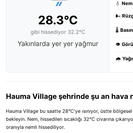
💧
Nem
28.3°C
🌬️
Rüzg
🌡️
Basın
gibi hissediyor 32.2°C
Yakınlarda yer yer yağmur
👁️
Görü
🌧️
Yağı
Hauma Village şehrinde şu an hava n
Hauma Village bu saatte 28°C'ye ısınıyor, üstte bölgesel d
bekleyin. Nem, hissedilen sıcaklığı 32°C civarına çıkarı
oranıyla nemli hissediliyor.