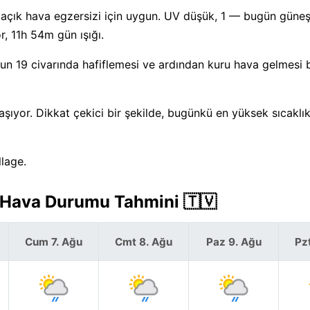
— açık hava egzersizi için uygun. UV düşük, 1 — bugün güne
 11h 54m gün ışığı.
 19 civarında hafiflemesi ve ardından kuru hava gelmesi b
laşıyor. Dikkat çekici bir şekilde, bugünkü en yüksek sıcakl
lage.
k Hava Durumu Tahmini 🇹🇻
Cum 7. Ağu
Cmt 8. Ağu
Paz 9. Ağu
Pz