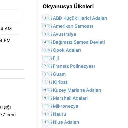
Okyanusya Ülkeleri
🇺🇲 ABD Küçük Harici Adaları
🇦🇸 Amerikan Samoası
24 AM
🇦🇺 Avustralya
18 PM
🇼🇸 Bağımsız Samoa Devleti
🇨🇰 Cook Adaları
🇫🇯 Fiji
🇵🇫 Fransız Polinezyası
🇬🇺 Guam
🇰🇮 Kiribati
🇲🇵 Kuzey Mariana Adaları
🇲🇭 Marshall Adaları
🇫🇲 Mikronezya
 ışığı
🇳🇷 Nauru
 %77 nem
🇳🇺 Niue Adaları