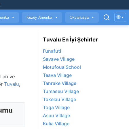
.
🌐
erika
Kuzey Amerika
Okyanusya
▾
▼
▼
▼
Tuvalu En İyi Şehirler
Funafuti
Savave Village
Motufoua School
Teava Village
ları ve
Tanrake Village
ör
Tuvalu
,
Tumaseu Village
Tokelau Village
Toga Village
rumu
Asau Village
Kulia Village