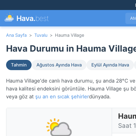
Hava.
best
Afr
Ana Sayfa
>
Tuvalu
>
Hauma Village
Hava Durumu in Hauma Village
Tahmin
Ağustos Ayında Hava
Eylül Ayında Hava
Hauma Village'de canlı hava durumu, şu anda 28°C ve y
hava kalitesi endeksini görüntüle. Hauma Village şu 
veya göz at
şu an en sıcak şehirler
dünyada.
Haum
Saat 