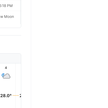
6:18 PM
06:17 PM
ew Moon
New Moon
4
5
6
7
8
9
29.0°
29.0°
29.0°
28.0°
28.0°
28.0°