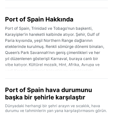
Port of Spain Hakkında
Port of Spain, Trinidad ve Tobago’nun başkenti,
Karayipler’in hareketli kalbinde atıyor. Şehir, Gulf of
Paria kıyısında, yeşil Northern Range dağlarının
eteklerinde kurulmuş. Renkli sömürge dönemi binaları,
Queen’s Park Savannah’nın geniş çimenlikleri ve her
yıl düzenlenen gösterişli Karnaval, buraya canlı bir
vibe katıyor. Kültürel mozaik, Hint, Afrika, Avrupa ve
yerli Karayip etkilerini birleştiriyor; sokaklardaki
calypso ve steelpan sesleri, şehrin ritmini belirliyor.
Bienz çarşıları, botanik bahçeleri ve biraz dışarıdaki
Port of Spain hava durumunu
Maracas Plajı, bu tropikal adanın ruhunu yansıtıyor.
başka bir şehirle karşılaştır
Köppen iklim sınıflandırmasına göre ‘Aw’ – tropikal
savan. Yıl boyunca sıcaklık 25–30°C arasında sabit
Dünyadaki herhangi bir şehri arayın ve sıcaklık, hava
kalır; mevsimler yağış rejimiyle ayrılır. Kuru dönem
durumu ve tahminlerin yan yana karşılaştırmasını görün.