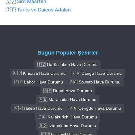
🇸🇽 Sint Maarten
🇹🇨 Turks ve Caicos Adaları
Bugün Popüler Şehirler
🇹🇿 Darüsselam Hava Durumu
🇨🇩 Kinşasa Hava Durumu
🇰🇷 Daegu Hava Durumu
🇵🇰 Lahor Hava Durumu
🇿🇦 Soweto Hava Durumu
🇦🇪 Dubai Hava Durumu
🇻🇪 Maracaibo Hava Durumu
🇸🇾 Halep Hava Durumu
🇨🇳 Çengdu Hava Durumu
🇮🇳 Kallakurichi Hava Durumu
🇲🇽 Iztapalapa Hava Durumu
🇨🇬 Brazavil Hava Durumu