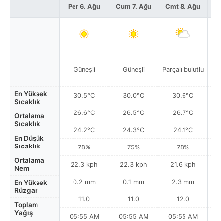
Per 6. Ağu
Cum 7. Ağu
Cmt 8. Ağu
P
Güneşli
Güneşli
Parçalı bulutlu
Par
En Yüksek
30.5°C
30.0°C
30.6°C
Sıcaklık
26.6°C
26.5°C
26.7°C
Ortalama
Sıcaklık
24.2°C
24.3°C
24.1°C
En Düşük
Sıcaklık
78%
75%
78%
Ortalama
22.3 kph
22.3 kph
21.6 kph
Nem
0.2 mm
0.1 mm
2.3 mm
En Yüksek
Rüzgar
11.0
11.0
12.0
Toplam
Yağış
05:55 AM
05:55 AM
05:55 AM
0