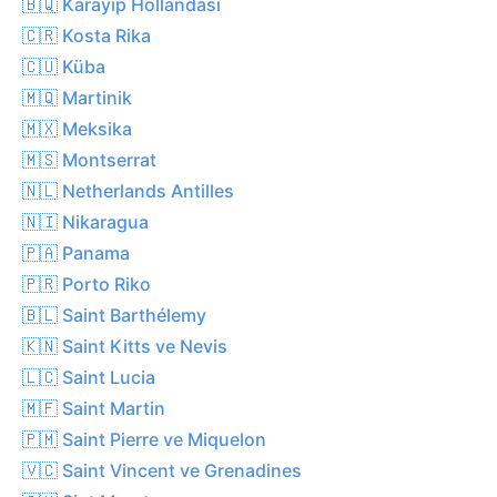
🇧🇶 Karayip Hollandası
🇨🇷 Kosta Rika
🇨🇺 Küba
🇲🇶 Martinik
🇲🇽 Meksika
🇲🇸 Montserrat
🇳🇱 Netherlands Antilles
🇳🇮 Nikaragua
🇵🇦 Panama
🇵🇷 Porto Riko
🇧🇱 Saint Barthélemy
🇰🇳 Saint Kitts ve Nevis
🇱🇨 Saint Lucia
🇲🇫 Saint Martin
🇵🇲 Saint Pierre ve Miquelon
🇻🇨 Saint Vincent ve Grenadines