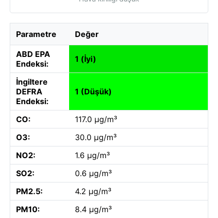
Parametre
Değer
ABD EPA
1 (İyi)
Endeksi:
İngiltere
DEFRA
1 (Düşük)
Endeksi:
CO:
117.0 µg/m³
O3:
30.0 µg/m³
NO2:
1.6 µg/m³
SO2:
0.6 µg/m³
PM2.5:
4.2 µg/m³
PM10:
8.4 µg/m³