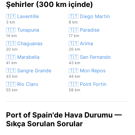
Şehirler (300 km içinde)
🇹🇹 Laventille
🇹🇹 Diego Martin
3 km
8 km
🇹🇹 Tunapuna
🇹🇹 Paradise
14 km
17 km
🇹🇹 Chaguanas
🇹🇹 Arima
20 km
26 km
🇹🇹 Marabella
🇹🇹 San Fernando
41 km
43 km
🇹🇹 Sangre Grande
🇹🇹 Mon Repos
43 km
44 km
🇹🇹 Rio Claro
🇹🇹 Point Fortin
55 km
58 km
Port of Spain'de Hava Durumu —
Sıkça Sorulan Sorular