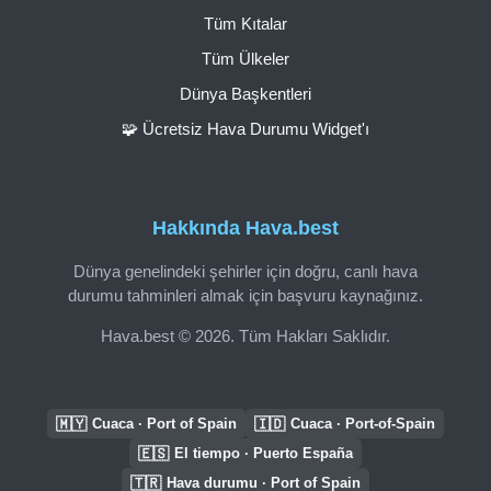
Tüm Kıtalar
Tüm Ülkeler
Dünya Başkentleri
🧩 Ücretsiz Hava Durumu Widget'ı
Hakkında Hava.best
Dünya genelindeki şehirler için doğru, canlı hava
durumu tahminleri almak için başvuru kaynağınız.
Hava.best © 2026. Tüm Hakları Saklıdır.
🇲🇾
🇮🇩
Cuaca · Port of Spain
Cuaca · Port-of-Spain
🇪🇸
El tiempo · Puerto España
🇹🇷
Hava durumu · Port of Spain