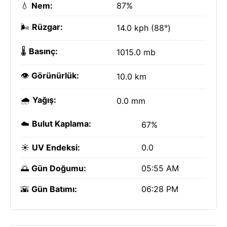
💧
Nem:
87%
🌬️
Rüzgar:
14.0 kph (88°)
🌡️
Basınç:
1015.0 mb
👁️
Görünürlük:
10.0 km
🌧️
Yağış:
0.0 mm
☁️
Bulut Kaplama:
67%
☀️
UV Endeksi:
0.0
🌅
Gün Doğumu:
05:55 AM
🌇
Gün Batımı:
06:28 PM