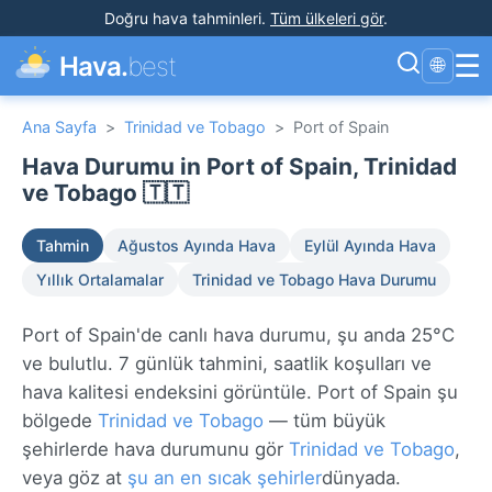
Doğru hava tahminleri
.
Tüm ülkeleri gör
.
☰
Hava.
best
🌐
Ana Sayfa
>
Trinidad ve Tobago
>
Port of Spain
Hava Durumu in Port of Spain, Trinidad
ve Tobago 🇹🇹
Tahmin
Ağustos Ayında Hava
Eylül Ayında Hava
Yıllık Ortalamalar
Trinidad ve Tobago Hava Durumu
Port of Spain'de canlı hava durumu, şu anda 25°C
ve bulutlu. 7 günlük tahmini, saatlik koşulları ve
hava kalitesi endeksini görüntüle. Port of Spain şu
bölgede
Trinidad ve Tobago
— tüm büyük
şehirlerde hava durumunu gör
Trinidad ve Tobago
,
veya göz at
şu an en sıcak şehirler
dünyada.