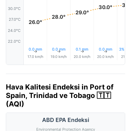
30.
30.0°
30.0°C
29.0°
28.0°
27.0°C
26.0°
24.0°C
22.0°C
0.0 mm
0.0 mm
0.1 mm
0.0 mm
3% Ya
↑
↑
↑
↑
17.0 km/h
19.0 km/h
20.0 km/h
20.0 km/h
21.0 
Hava Kalitesi Endeksi in Port of
Spain, Trinidad ve Tobago 🇹🇹
(AQI)
ABD EPA Endeksi
Environmental Protection Agency